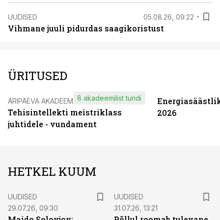
UUDISED
05.08.26, 09:22
Vihmane juuli pidurdas saagikoristust
ÜRITUSED
8 akadeemilist tundi
Energiasäästli
ÄRIPÄEVA AKADEEMIA
Tehisintellekti meistriklass
2026
juhtidele - vundament
HETKEL KUUM
UUDISED
UUDISED
29.07.26, 09:30
31.07.26, 13:21
Maido Solovjov:
Põllul roomab tulevane