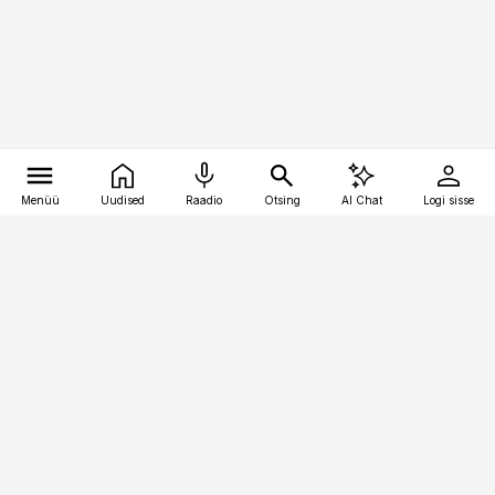
Menüü
Uudised
Raadio
Otsing
AI Chat
Logi sisse
Vana-Lõuna 39/1, 19094 Tallinn
(+372) 667 0111
pollumajandus@pollumajandus.ee
Telli
Reklaam
Firmast