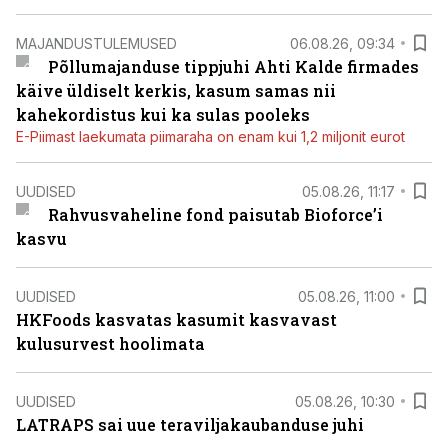
MAJANDUSTULEMUSED
06.08.26, 09:34
Põllumajanduse tippjuhi Ahti Kalde firmades
käive üldiselt kerkis, kasum samas nii
kahekordistus kui ka sulas pooleks
E-Piimast laekumata piimaraha on enam kui 1,2 miljonit eurot
UUDISED
05.08.26, 11:17
Rahvusvaheline fond paisutab Bioforce’i
kasvu
UUDISED
05.08.26, 11:00
HKFoods kasvatas kasumit kasvavast
kulusurvest hoolimata
UUDISED
05.08.26, 10:30
LATRAPS sai uue teraviljakaubanduse juhi