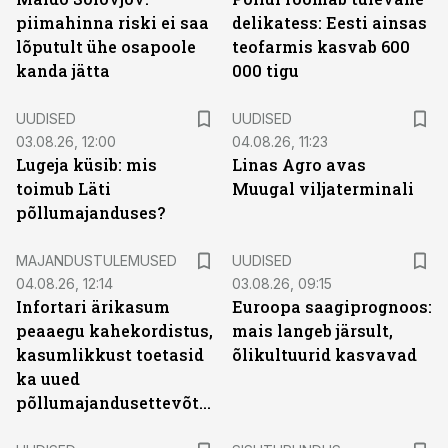
piimahinna riski ei saa
delikatess: Eesti ainsas
lõputult ühe osapoole
teofarmis kasvab 600
kanda jätta
000 tigu
UUDISED
UUDISED
03.08.26, 12:00
04.08.26, 11:23
Lugeja küsib: mis
Linas Agro avas
toimub Läti
Muugal viljaterminali
põllumajanduses?
MAJANDUSTULEMUSED
UUDISED
04.08.26, 12:14
03.08.26, 09:15
Infortari ärikasum
Euroopa saagiprognoos:
peaaegu kahekordistus,
mais langeb järsult,
kasumlikkust toetasid
õlikultuurid kasvavad
ka uued
põllumajandusettevõtted
ST