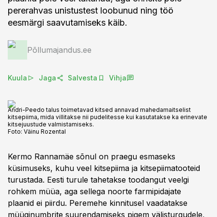
pererahvas unistustest loobunud ning töö
eesmärgi saavutamiseks käib.
Põllumajandus.ee
Kuula
Jaga
Salvesta
Vihja
Andri-Peedo talus toimetavad kitsed annavad mahedamaitselist
kitsepiima, mida villitakse nii pudelitesse kui kasutatakse ka erinevate
kitsejuustude valmistamiseks.
Foto:
Väinu Rozental
Kermo Rannamäe sõnul on praegu esmaseks
küsimuseks, kuhu veel kitsepiima ja kitsepiimatooteid
turustada. Eesti turule tahetakse toodangut veelgi
rohkem müüa, aga sellega noorte farmipidajate
plaanid ei piirdu. Peremehe kinnitusel vaadatakse
müüginumbrite suurendamiseks pigem välisturgudele,