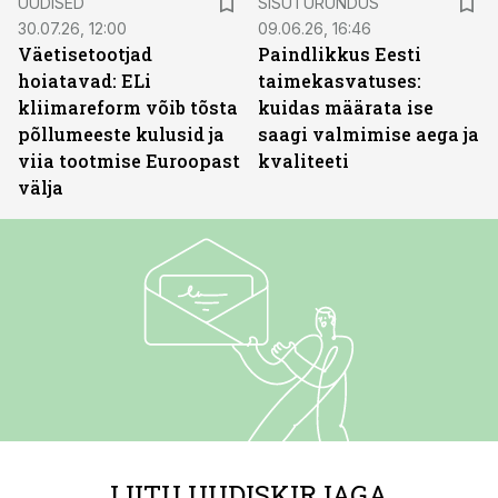
UUDISED
SISUTURUNDUS
30.07.26, 12:00
09.06.26, 16:46
Väetisetootjad
Paindlikkus Eesti
hoiatavad: ELi
taimekasvatuses:
kliimareform võib tõsta
kuidas määrata ise
põllumeeste kulusid ja
saagi valmimise aega ja
viia tootmise Euroopast
kvaliteeti
välja
LIITU UUDISKIRJAGA