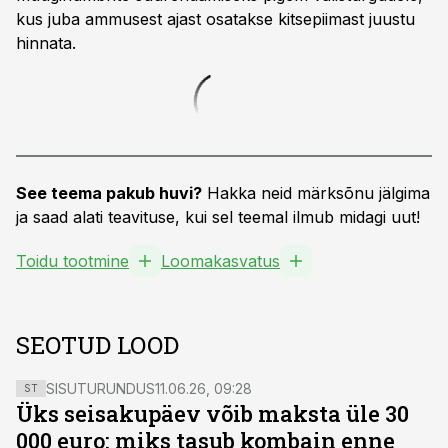
kus juba ammusest ajast osatakse kitsepiimast juustu
hinnata.
See teema pakub huvi?
Hakka neid märksõnu jälgima
ja saad alati teavituse, kui sel teemal ilmub midagi uut!
Toidu tootmine
Loomakasvatus
SEOTUD LOOD
SISUTURUNDUS
11.06.26, 09:28
ST
Üks seisakupäev võib maksta üle 30
000 euro: miks tasub kombain enne