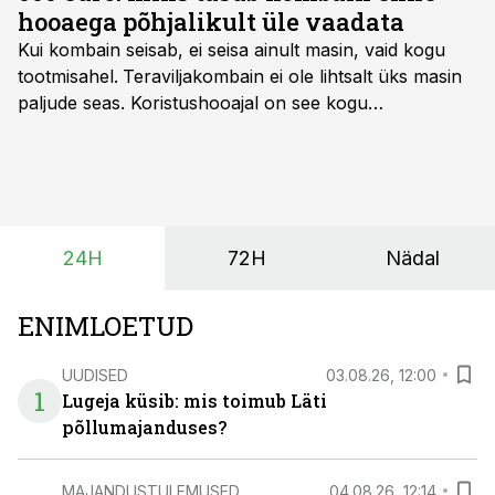
hooaega põhjalikult üle vaadata
Kui kombain seisab, ei seisa ainult masin, vaid kogu
tootmisahel.
Teraviljakombain ei ole lihtsalt üks masin
paljude seas. Koristushooajal on see kogu
tootmisprotsessi kõige kriitilisem lüli. Kui külv,
taimekaitse ja väetamine jaotuvad kuude peale, siis
saagi kättesaamine ja realiseerimine toimub sageli väga
lühikese ajavahemiku jooksul – kõigest 2-4 nädalaga.
24H
72H
Nädal
ENIMLOETUD
UUDISED
03.08.26, 12:00
1
Lugeja küsib: mis toimub Läti
põllumajanduses?
MAJANDUSTULEMUSED
04.08.26, 12:14