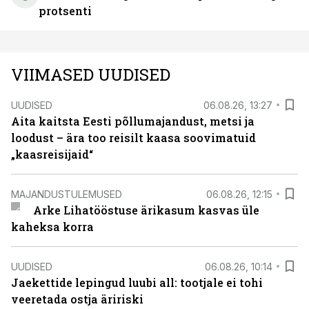
protsenti
VIIMASED UUDISED
UUDISED
06.08.26, 13:27
Aita kaitsta Eesti põllumajandust, metsi ja
loodust – ära too reisilt kaasa soovimatuid
„kaasreisijaid“
MAJANDUSTULEMUSED
06.08.26, 12:15
Arke Lihatööstuse ärikasum kasvas üle
kaheksa korra
UUDISED
06.08.26, 10:14
Jaekettide lepingud luubi all: tootjale ei tohi
veeretada ostja äririski