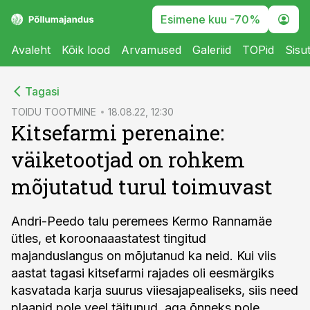
Esimene kuu -70%
Avaleht
Kõik lood
Arvamused
Galeriid
TOPid
Sisu
cebook
Tagasi
Twitter)
TOIDU TOOTMINE
18.08.22, 12:30
Kitsefarmi perenaine:
kedIn
väiketootjad on rohkem
ail
mõjutatud turul toimuvast
k
Andri-Peedo talu peremees Kermo Rannamäe
ütles, et koroonaaastatest tingitud
majanduslangus on mõjutanud ka neid. Kui viis
aastat tagasi kitsefarmi rajades oli eesmärgiks
kasvatada karja suurus viiesajapealiseks, siis need
plaanid pole veel täitunud, aga õnneks pole