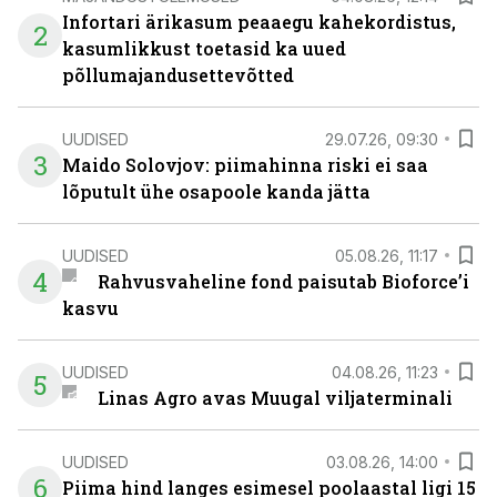
Infortari ärikasum peaaegu kahekordistus,
2
kasumlikkust toetasid ka uued
põllumajandusettevõtted
UUDISED
29.07.26, 09:30
3
Maido Solovjov: piimahinna riski ei saa
lõputult ühe osapoole kanda jätta
UUDISED
05.08.26, 11:17
4
Rahvusvaheline fond paisutab Bioforce’i
kasvu
UUDISED
04.08.26, 11:23
5
Linas Agro avas Muugal viljaterminali
UUDISED
03.08.26, 14:00
6
Piima hind langes esimesel poolaastal ligi 15