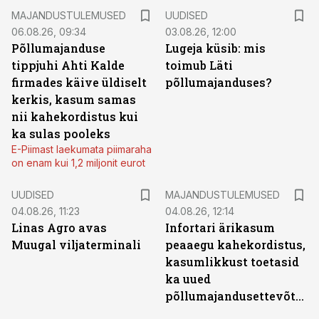
MAJANDUSTULEMUSED
UUDISED
06.08.26, 09:34
03.08.26, 12:00
Põllumajanduse
Lugeja küsib: mis
tippjuhi Ahti Kalde
toimub Läti
firmades käive üldiselt
põllumajanduses?
kerkis, kasum samas
nii kahekordistus kui
ka sulas pooleks
E-Piimast laekumata piimaraha
on enam kui 1,2 miljonit eurot
UUDISED
MAJANDUSTULEMUSED
04.08.26, 11:23
04.08.26, 12:14
Linas Agro avas
Infortari ärikasum
Muugal viljaterminali
peaaegu kahekordistus,
kasumlikkust toetasid
ka uued
põllumajandusettevõtted