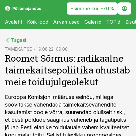
Esimene kuu -70%
Avaleht
Kõik lood
Arvamused
Galeriid
TOPid
Sisu
cebook
Tagasi
Twitter)
TAIMEKAITSE
19.08.22, 09:00
Roomet Sõrmus: radikaalne
kedIn
taimekaitsepoliitika ohustab
ail
meie toidujulgeolekut
k
Euroopa Komisjoni määruse eelnõu, millega
soovitakse vähendada taimekaitsevahendite
kasutamist poole võrra, suurendab oluliselt riski,
et Eesti põldude saagikus väheneb ja tagatipuks
jõuab Eesti elanike toidulauale vähem kvaliteetset
kodumaist toitu. Sellist tulevikku prognoosides