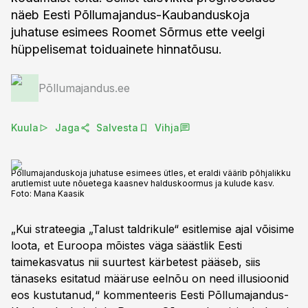
näeb Eesti Põllumajandus-Kaubanduskoja
juhatuse esimees Roomet Sõrmus ette veelgi
hüppelisemat toiduainete hinnatõusu.
Põllumajandus.ee
Kuula
Jaga
Salvesta
Vihja
Põllumajanduskoja juhatuse esimees ütles, et eraldi väärib põhjalikku
arutlemist uute nõuetega kaasnev halduskoormus ja kulude kasv.
Foto:
Mana Kaasik
„Kui strateegia „Talust taldrikule“ esitlemise ajal võisime
loota, et Euroopa mõistes väga säästlik Eesti
taimekasvatus nii suurtest kärbetest pääseb, siis
tänaseks esitatud määruse eelnõu on need illusioonid
eos kustutanud,“ kommenteeris Eesti Põllumajandus-