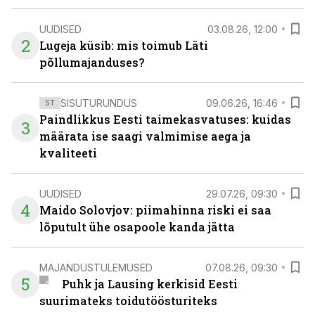
UUDISED
03.08.26, 12:00
2
Lugeja küsib: mis toimub Läti
põllumajanduses?
SISUTURUNDUS
09.06.26, 16:46
ST
Paindlikkus Eesti taimekasvatuses: kuidas
3
määrata ise saagi valmimise aega ja
kvaliteeti
UUDISED
29.07.26, 09:30
4
Maido Solovjov: piimahinna riski ei saa
lõputult ühe osapoole kanda jätta
MAJANDUSTULEMUSED
07.08.26, 09:30
5
Puhk ja Lausing kerkisid Eesti
suurimateks toidutöösturiteks