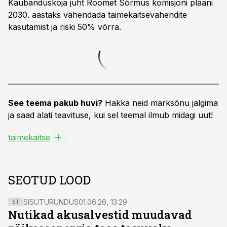
Kaubanduskoja juht Roomet Sõrmus komisjoni plaani
2030. aastaks vähendada taimekaitsevahendite
kasutamist ja riski 50% võrra.
See teema pakub huvi?
Hakka neid märksõnu jälgima
ja saad alati teavituse, kui sel teemal ilmub midagi uut!
taimekaitse
SEOTUD LOOD
SISUTURUNDUS
01.06.26, 13:29
ST
Nutikad akusalvestid muudavad