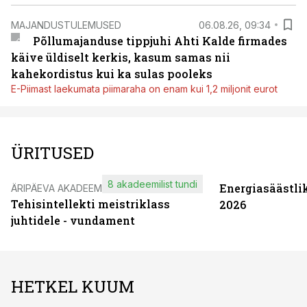
MAJANDUSTULEMUSED
06.08.26, 09:34
Põllumajanduse tippjuhi Ahti Kalde firmades
käive üldiselt kerkis, kasum samas nii
kahekordistus kui ka sulas pooleks
E-Piimast laekumata piimaraha on enam kui 1,2 miljonit eurot
ÜRITUSED
8 akadeemilist tundi
Energiasäästli
ÄRIPÄEVA AKADEEMIA
Tehisintellekti meistriklass
2026
juhtidele - vundament
HETKEL KUUM