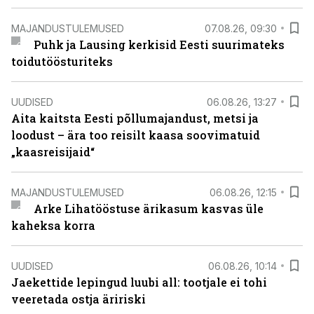
MAJANDUSTULEMUSED
07.08.26, 09:30
Puhk ja Lausing kerkisid Eesti suurimateks
toidutöösturiteks
UUDISED
06.08.26, 13:27
Aita kaitsta Eesti põllumajandust, metsi ja
loodust – ära too reisilt kaasa soovimatuid
„kaasreisijaid“
MAJANDUSTULEMUSED
06.08.26, 12:15
Arke Lihatööstuse ärikasum kasvas üle
kaheksa korra
UUDISED
06.08.26, 10:14
Jaekettide lepingud luubi all: tootjale ei tohi
veeretada ostja äririski