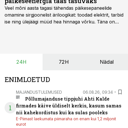
päikeseenergia taas tasuvaks
Veel mõni aasta tagasi tähendas päikesepaneelide
omamine sirgjoonelist äriloogikat: toodad elektrit, tarbid
ise ning ülejäägi müüd hea hinnaga võrku. Täna on
olukord energiaturul muutunud. Taastuvenergia
tootmisvõimsusi on lisandunud omajagu ning
päikeselistel tundidel tekib võrku suur ületootmine, mis
surub börsihinna madalaks või isegi negatiivseks.
Seetõttu on akusalvestid muutumas nii ehitus- kui ka
24H
72H
Nädal
põllumajandusettevõtete jaoks üheks olulisemaks
investeeringuks energialahendustes.
ENIMLOETUD
MAJANDUSTULEMUSED
06.08.26, 09:34
Põllumajanduse tippjuhi Ahti Kalde
firmades käive üldiselt kerkis, kasum samas
1
nii kahekordistus kui ka sulas pooleks
E-Piimast laekumata piimaraha on enam kui 1,2 miljonit
eurot