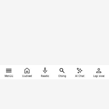
Menüü
Uudised
Raadio
Otsing
AI Chat
Logi sisse
Vana-Lõuna 39/1, 19094 Tallinn
(+372) 667 0111