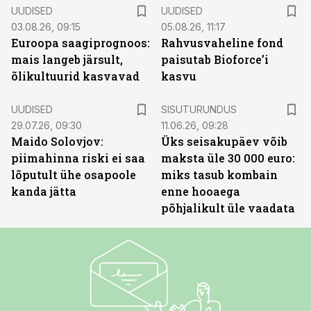
UUDISED
UUDISED
03.08.26, 09:15
05.08.26, 11:17
Euroopa saagiprognoos:
Rahvusvaheline fond
mais langeb järsult,
paisutab Bioforce’i
õlikultuurid kasvavad
kasvu
ST
UUDISED
SISUTURUNDUS
29.07.26, 09:30
11.06.26, 09:28
Maido Solovjov:
Üks seisakupäev võib
piimahinna riski ei saa
maksta üle 30 000 euro:
lõputult ühe osapoole
miks tasub kombain
kanda jätta
enne hooaega
põhjalikult üle vaadata