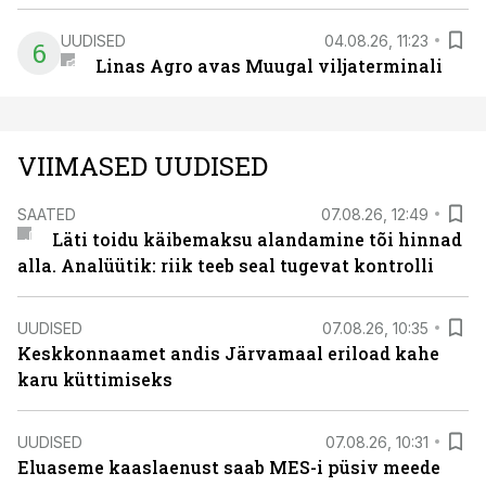
UUDISED
04.08.26, 11:23
6
Linas Agro avas Muugal viljaterminali
VIIMASED UUDISED
SAATED
07.08.26, 12:49
Läti toidu käibemaksu alandamine tõi hinnad
alla. Analüütik: riik teeb seal tugevat kontrolli
UUDISED
07.08.26, 10:35
Keskkonnaamet andis Järvamaal eriload kahe
karu küttimiseks
UUDISED
07.08.26, 10:31
Eluaseme kaaslaenust saab MES-i püsiv meede