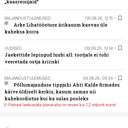
„kaasreisijaid“
MAJANDUSTULEMUSED
06.08.26, 12:15
Arke Lihatööstuse ärikasum kasvas üle
kaheksa korra
UUDISED
06.08.26, 10:14
Jaekettide lepingud luubi all: tootjale ei tohi
veeretada ostja äririski
MAJANDUSTULEMUSED
06.08.26, 09:34
Põllumajanduse tippjuhi Ahti Kalde firmades
käive üldiselt kerkis, kasum samas nii
kahekordistus kui ka sulas pooleks
E-Piimast laekumata piimaraha on enam kui 1,2 miljonit eurot