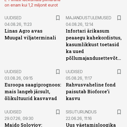
on enam kui 1,2 miljonit eurot
UUDISED
MAJANDUSTULEMUSED
04.08.26, 11:23
04.08.26, 12:14
Linas Agro avas
Infortari ärikasum
Muugal viljaterminali
peaaegu kahekordistus,
kasumlikkust toetasid
ka uued
põllumajandusettevõtted
UUDISED
UUDISED
03.08.26, 09:15
05.08.26, 11:17
Euroopa saagiprognoos:
Rahvusvaheline fond
mais langeb järsult,
paisutab Bioforce’i
õlikultuurid kasvavad
kasvu
ST
UUDISED
SISUTURUNDUS
29.07.26, 09:30
22.06.26, 11:16
Maido Solovjov:
Uus väetamisloogika