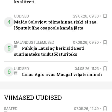
kvaliteeti
UUDISED
29.07.26, 09:30
4
Maido Solovjov: piimahinna riski ei saa
lõputult ühe osapoole kanda jätta
MAJANDUSTULEMUSED
07.08.26, 09:30
5
Puhk ja Lausing kerkisid Eesti
suurimateks toidutöösturiteks
UUDISED
04.08.26, 11:23
6
Linas Agro avas Muugal viljaterminali
VIIMASED UUDISED
SAATED
07.08.26, 12:49