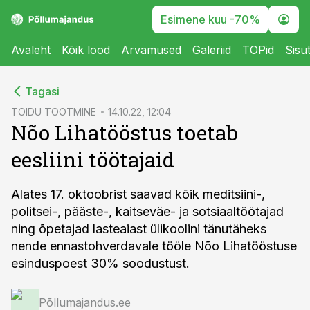
Esimene kuu -70%
Avaleht
Kõik lood
Arvamused
Galeriid
TOPid
Sisu
cebook
Tagasi
Twitter)
TOIDU TOOTMINE
14.10.22, 12:04
Nõo Lihatööstus toetab
kedIn
eesliini töötajaid
ail
k
Alates 17. oktoobrist saavad kõik meditsiini-,
politsei-, pääste-, kaitseväe- ja sotsiaaltöötajad
ning õpetajad lasteaiast ülikoolini tänutäheks
nende ennastohverdavale tööle Nõo Lihatööstuse
esinduspoest 30% soodustust.
Põllumajandus.ee