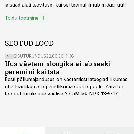
ja saad alati teavituse, kui sel teemal ilmub midagi uut!
Toidu tootmine
SEOTUD LOOD
SISUTURUNDUS
22.06.26, 11:16
ST
Uus väetamisloogika aitab saaki
paremini kaitsta
Eesti põllumajanduses on väetamisstrateegiad liikumas
üha teadlikuma ja paindlikuma suuna poole. Yara on
toonud turule uue väetise YaraMila® NPK 13-5-17,
mille eesmärk on mitte ainult parandada saagikust,
vaid ka muuta põllumeeste mõtteviisi väetamise
ajastuse ja koguste osas.