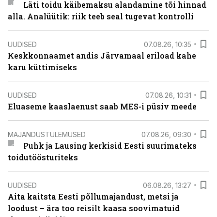
Läti toidu käibemaksu alandamine tõi hinnad
alla. Analüütik: riik teeb seal tugevat kontrolli
UUDISED
07.08.26, 10:35
Keskkonnaamet andis Järvamaal eriload kahe
karu küttimiseks
UUDISED
07.08.26, 10:31
Eluaseme kaaslaenust saab MES-i püsiv meede
MAJANDUSTULEMUSED
07.08.26, 09:30
Puhk ja Lausing kerkisid Eesti suurimateks
toidutöösturiteks
UUDISED
06.08.26, 13:27
Aita kaitsta Eesti põllumajandust, metsi ja
loodust – ära too reisilt kaasa soovimatuid