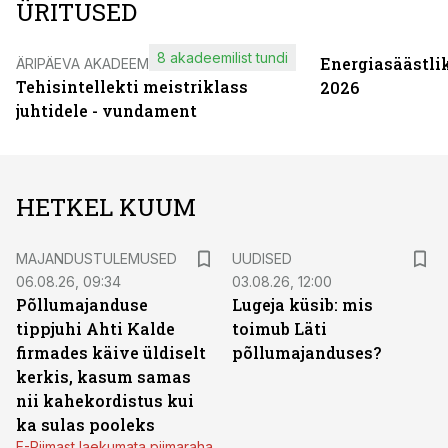
ÜRITUSED
8 akadeemilist tundi
Energiasäästli
ÄRIPÄEVA AKADEEMIA
Tehisintellekti meistriklass
2026
juhtidele - vundament
HETKEL KUUM
MAJANDUSTULEMUSED
UUDISED
06.08.26, 09:34
03.08.26, 12:00
Põllumajanduse
Lugeja küsib: mis
tippjuhi Ahti Kalde
toimub Läti
firmades käive üldiselt
põllumajanduses?
kerkis, kasum samas
nii kahekordistus kui
ka sulas pooleks
E-Piimast laekumata piimaraha