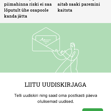
piimahinna riski ei saa
aitab saaki paremini
lõputult ühe osapoole
kaitsta
kanda jätta
LIITU UUDISKIRJAGA
Telli uudiskiri ning saad oma postkasti päeva
olulisemad uudised.