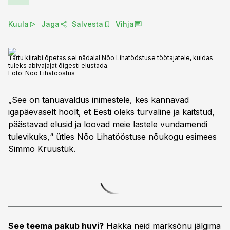
Kuula
Jaga
Salvesta
Vihja
Tartu kiirabi õpetas sel nädalal Nõo Lihatööstuse töötajatele, kuidas
tuleks abivajajat õigesti elustada.
Foto:
Nõo Lihatööstus
„See on tänuavaldus inimestele, kes kannavad
igapäevaselt hoolt, et Eesti oleks turvaline ja kaitstud,
päästavad elusid ja loovad meie lastele vundamendi
tulevikuks,“ ütles Nõo Lihatööstuse nõukogu esimees
Simmo Kruustük.
See teema pakub huvi?
Hakka neid märksõnu jälgima