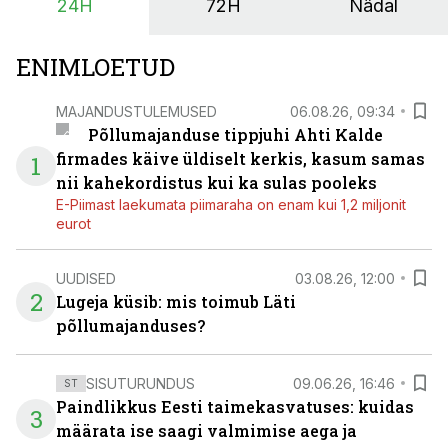
24H
72H
Nädal
ENIMLOETUD
MAJANDUSTULEMUSED
06.08.26, 09:34
Põllumajanduse tippjuhi Ahti Kalde
firmades käive üldiselt kerkis, kasum samas
1
nii kahekordistus kui ka sulas pooleks
E-Piimast laekumata piimaraha on enam kui 1,2 miljonit
eurot
UUDISED
03.08.26, 12:00
2
Lugeja küsib: mis toimub Läti
põllumajanduses?
SISUTURUNDUS
09.06.26, 16:46
ST
Paindlikkus Eesti taimekasvatuses: kuidas
3
määrata ise saagi valmimise aega ja