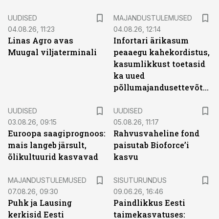
UUDISED
MAJANDUSTULEMUSED
04.08.26, 11:23
04.08.26, 12:14
Linas Agro avas
Infortari ärikasum
Muugal viljaterminali
peaaegu kahekordistus,
kasumlikkust toetasid
ka uued
põllumajandusettevõtted
UUDISED
UUDISED
03.08.26, 09:15
05.08.26, 11:17
Euroopa saagiprognoos:
Rahvusvaheline fond
mais langeb järsult,
paisutab Bioforce’i
õlikultuurid kasvavad
kasvu
ST
MAJANDUSTULEMUSED
SISUTURUNDUS
07.08.26, 09:30
09.06.26, 16:46
Puhk ja Lausing
Paindlikkus Eesti
kerkisid Eesti
taimekasvatuses: