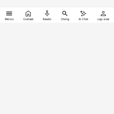
Menüü
Uudised
Raadio
Otsing
AI Chat
Logi sisse
Vana-Lõuna 39/1, 19094 Tallinn
(+372) 667 0111
pollumajandus@pollumajandus.ee
Telli
Reklaam
Firmast
Sisu kasutamisõigused
Ajakirjaniku
eetikakoodeks
Üldtingimused
Privaatsustingimused
Küpsiste poliitika
KKK