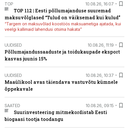
TOP
10.08.26, 16:07
TOP 112 | Eesti põllumajanduse suuremad
maksuvõlglased “Tulud on väiksemad kui kulud”
“Targem on maksuvõlad koostöös maksuametiga ajatada, kui
veelgi kallimaid lahendusi otsima hakata”
UUDISED
10.08.26, 11:19
Põllumajandussaaduste ja toidukaupade eksport
kasvas juunis 15%
UUDISED
10.08.26, 10:37
Maaülikool avas täiendava vastuvõtu kümnele
õppekavale
SAATED
10.08.26, 09:15
Suurinvesteering mitmekordistab Eesti
biogaasi tootja toodangu