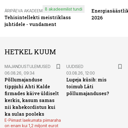
8 akadeemilist tundi
Energiasäästli
ÄRIPÄEVA AKADEEMIA
Tehisintellekti meistriklass
2026
juhtidele - vundament
HETKEL KUUM
MAJANDUSTULEMUSED
UUDISED
06.08.26, 09:34
03.08.26, 12:00
Põllumajanduse
Lugeja küsib: mis
tippjuhi Ahti Kalde
toimub Läti
firmades käive üldiselt
põllumajanduses?
kerkis, kasum samas
nii kahekordistus kui
ka sulas pooleks
E-Piimast laekumata piimaraha
on enam kui 1,2 miljonit eurot