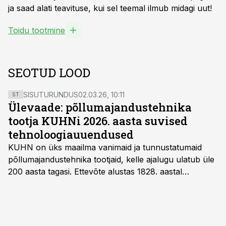
ja saad alati teavituse, kui sel teemal ilmub midagi uut!
Toidu tootmine
SEOTUD LOOD
SISUTURUNDUS
02.03.26, 10:11
ST
Ülevaade: põllumajandustehnika
tootja KUHNi 2026. aasta suvised
tehnoloogiauuendused
KUHN on üks maailma vanimaid ja tunnustatumaid
põllumajandustehnika tootjaid, kelle ajalugu ulatub üle
200 aasta tagasi. Ettevõte alustas 1828. aastal
Prantsusmaal väikese sepikojana, mis valmistas
töökindlaid tööriistu kohalikele talunikele.Tänaseks on
nad kasvanud rahvusvaheliseks tehnoloogialiidriks,
kelle masinad töötavad enam kui 110 riigis ning nende