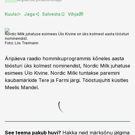
Kuula
Jaga
Salvesta
Vihja
Nordic Milk juhatuse esimees Ülo Kivine on üks kolmest aasta töösturi
nominendist.
Foto:
Liis Treimann
Äripäeva raadio hommikuprogrammis kõneles aasta
töösturi üks kolmest nominendist, Nordic Milk juhatuse
esimees Ülo Kivine. Nordic Milki tuntakse paremini
kaubamärkide Tere ja Farmi järgi. Tööstusjuhti küsitles
Meelis Mandel.
See teema pakub huvi?
Hakka neid märksõnu jälgima