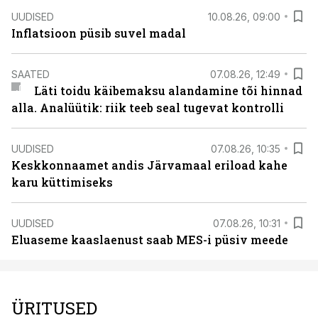
UUDISED
10.08.26, 09:00
Inflatsioon püsib suvel madal
SAATED
07.08.26, 12:49
Läti toidu käibemaksu alandamine tõi hinnad
alla. Analüütik: riik teeb seal tugevat kontrolli
UUDISED
07.08.26, 10:35
Keskkonnaamet andis Järvamaal eriload kahe
karu küttimiseks
UUDISED
07.08.26, 10:31
Eluaseme kaaslaenust saab MES-i püsiv meede
ÜRITUSED