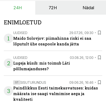
nimi seostub kvaliteedi, töökindluse ja praktilise
24H
72H
Nädal
innovatsiooniga.
ENIMLOETUD
UUDISED
29.07.26, 09:30
1
Maido Solovjov: piimahinna riski ei saa
lõputult ühe osapoole kanda jätta
UUDISED
03.08.26, 12:00
2
Lugeja küsib: mis toimub Läti
põllumajanduses?
SISUTURUNDUS
09.06.26, 16:46
ST
Paindlikkus Eesti taimekasvatuses: kuidas
3
määrata ise saagi valmimise aega ja
kvaliteeti