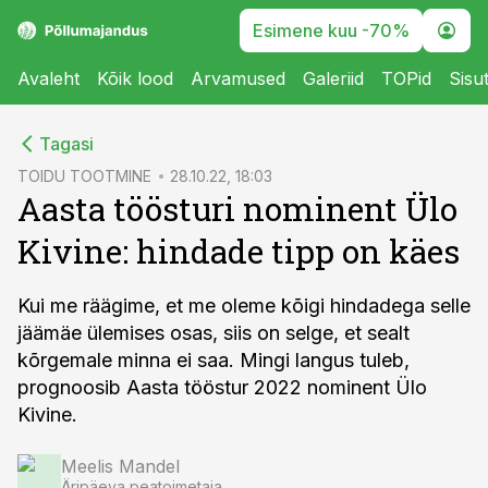
Esimene kuu -70%
Avaleht
Kõik lood
Arvamused
Galeriid
TOPid
Sisu
cebook
Tagasi
Twitter)
TOIDU TOOTMINE
28.10.22, 18:03
Aasta töösturi nominent Ülo
kedIn
Kivine: hindade tipp on käes
ail
k
Kui me räägime, et me oleme kõigi hindadega selle
jäämäe ülemises osas, siis on selge, et sealt
kõrgemale minna ei saa. Mingi langus tuleb,
prognoosib Aasta tööstur 2022 nominent Ülo
Kivine.
Meelis Mandel
Äripäeva peatoimetaja