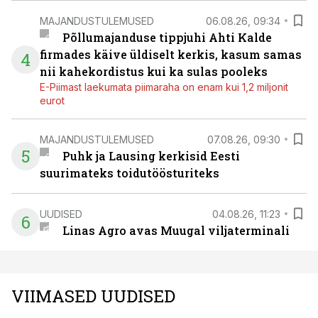
MAJANDUSTULEMUSED
06.08.26, 09:34
Põllumajanduse tippjuhi Ahti Kalde
firmades käive üldiselt kerkis, kasum samas
4
nii kahekordistus kui ka sulas pooleks
E-Piimast laekumata piimaraha on enam kui 1,2 miljonit
eurot
MAJANDUSTULEMUSED
07.08.26, 09:30
5
Puhk ja Lausing kerkisid Eesti
suurimateks toidutöösturiteks
UUDISED
04.08.26, 11:23
6
Linas Agro avas Muugal viljaterminali
VIIMASED UUDISED