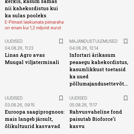
kerkis, kasum samas
nii kahekordistus kui
ka sulas pooleks
E-Piimast laekumata piimaraha
on enam kui 1,2 miljonit eurot
UUDISED
MAJANDUSTULEMUSED
04.08.26, 11:23
04.08.26, 12:14
Linas Agro avas
Infortari ärikasum
Muugal viljaterminali
peaaegu kahekordistus,
kasumlikkust toetasid
ka uued
põllumajandusettevõtted
UUDISED
UUDISED
03.08.26, 09:15
05.08.26, 11:17
Euroopa saagiprognoos:
Rahvusvaheline fond
mais langeb järsult,
paisutab Bioforce’i
õlikultuurid kasvavad
kasvu