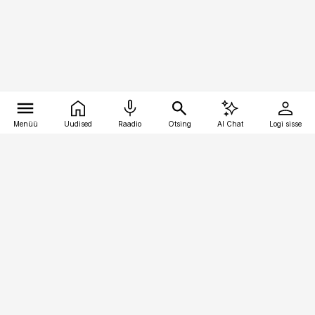
Menüü
Uudised
Raadio
Otsing
AI Chat
Logi sisse
Vana-Lõuna 39/1, 19094 Tallinn
(+372) 667 0111
pollumajandus@pollumajandus.ee
Telli
Reklaam
Firmast