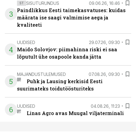
SISUTURUNDUS
09.06.26, 16:46
ST
Paindlikkus Eesti taimekasvatuses: kuidas
3
määrata ise saagi valmimise aega ja
kvaliteeti
UUDISED
29.07.26, 09:30
4
Maido Solovjov: piimahinna riski ei saa
lõputult ühe osapoole kanda jätta
MAJANDUSTULEMUSED
07.08.26, 09:30
5
Puhk ja Lausing kerkisid Eesti
suurimateks toidutöösturiteks
UUDISED
04.08.26, 11:23
6
Linas Agro avas Muugal viljaterminali