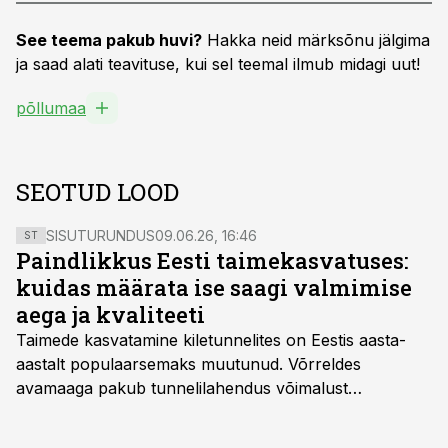
See teema pakub huvi?
Hakka neid märksõnu jälgima
ja saad alati teavituse, kui sel teemal ilmub midagi uut!
põllumaa
SEOTUD LOOD
SISUTURUNDUS
09.06.26, 16:46
ST
Paindlikkus Eesti taimekasvatuses:
kuidas määrata ise saagi valmimise
aega ja kvaliteeti
Taimede kasvatamine kiletunnelites on Eestis aasta-
aastalt populaarsemaks muutunud. Võrreldes
avamaaga pakub tunnelilahendus võimalust
saagikoristuse algust kuni kahe nädala võrra
varasemaks tuua või hoopis hilisemaks lükata. Hästi