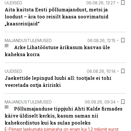
UUDISED
06.08.26, 13:27
Aita kaitsta Eesti põllumajandust, metsi ja
loodust – ära too reisilt kaasa soovimatuid
„kaasreisijaid“
MAJANDUSTULEMUSED
06.08.26, 12:15
Arke Lihatööstuse ärikasum kasvas üle
kaheksa korra
UUDISED
06.08.26, 10:14
Jaekettide lepingud luubi all: tootjale ei tohi
veeretada ostja äririski
MAJANDUSTULEMUSED
06.08.26, 09:34
Põllumajanduse tippjuhi Ahti Kalde firmades
käive üldiselt kerkis, kasum samas nii
kahekordistus kui ka sulas pooleks
E-Piimast laekumata piimaraha on enam kui 1,2 miljonit eurot