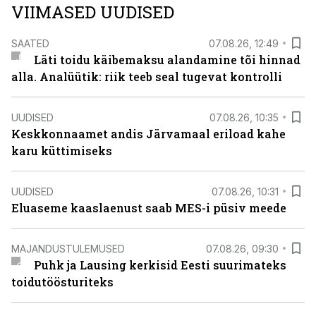
VIIMASED UUDISED
SAATED
07.08.26, 12:49
Läti toidu käibemaksu alandamine tõi hinnad
alla. Analüütik: riik teeb seal tugevat kontrolli
UUDISED
07.08.26, 10:35
Keskkonnaamet andis Järvamaal eriload kahe
karu küttimiseks
UUDISED
07.08.26, 10:31
Eluaseme kaaslaenust saab MES-i püsiv meede
MAJANDUSTULEMUSED
07.08.26, 09:30
Puhk ja Lausing kerkisid Eesti suurimateks
toidutöösturiteks