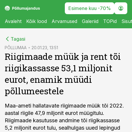
Esimene kuu -70%
Avaleht
Kõik lood
Arvamused
Galeriid
TOPid
Sisu
cebook
Tagasi
Twitter)
PÕLLUMAA
20.01.23, 13:51
Riigimaade müük ja rent tõi
kedIn
riigikassasse 53,1 miljonit
ail
eurot, enamik müüdi
k
põllumeestele
Maa-ameti hallatavate riigimaade müük tõi 2022.
aastal riigile 47,9 miljonit eurot müügitulu.
Riigimaade kasutusse andmine tõi riigikassasse
5,2 miljonit eurot tulu, sealhulgas uued lepingud