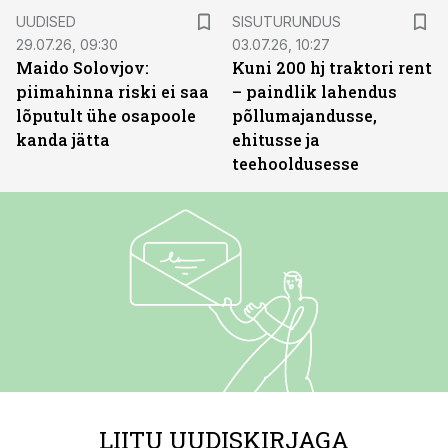
ST
UUDISED
SISUTURUNDUS
29.07.26, 09:30
03.07.26, 10:27
Maido Solovjov:
Kuni 200 hj traktori rent
piimahinna riski ei saa
– paindlik lahendus
lõputult ühe osapoole
põllumajandusse,
kanda jätta
ehitusse ja
teehooldusesse
LIITU UUDISKIRJAGA