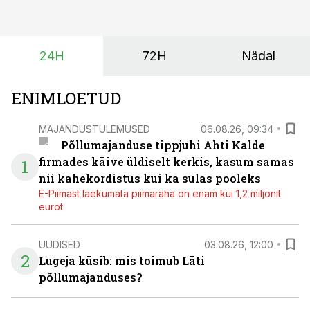
planeerides on tänu sellele võimalik saada ka saagi
eest turul kõrgemat hinda.
24H
72H
Nädal
ENIMLOETUD
MAJANDUSTULEMUSED
06.08.26, 09:34
Põllumajanduse tippjuhi Ahti Kalde
firmades käive üldiselt kerkis, kasum samas
1
nii kahekordistus kui ka sulas pooleks
E-Piimast laekumata piimaraha on enam kui 1,2 miljonit
eurot
UUDISED
03.08.26, 12:00
2
Lugeja küsib: mis toimub Läti
põllumajanduses?