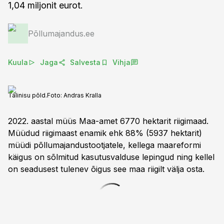
1,04 miljonit eurot.
Põllumajandus.ee
Kuula
Jaga
Salvesta
Vihja
Talinisu põld.
Foto:
Andras Kralla
2022. aastal müüs Maa-amet 6770 hektarit riigimaad.
Müüdud riigimaast enamik ehk 88% (5937 hektarit)
müüdi põllumajandustootjatele, kellega maareformi
käigus on sõlmitud kasutusvalduse lepingud ning kellel
on seadusest tulenev õigus see maa riigilt välja osta.