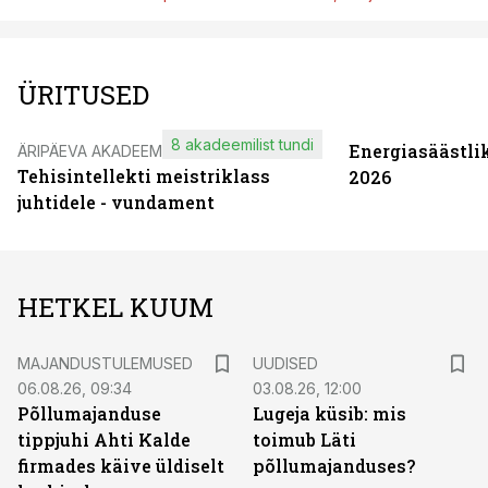
ÜRITUSED
8 akadeemilist tundi
Energiasäästli
ÄRIPÄEVA AKADEEMIA
Tehisintellekti meistriklass
2026
juhtidele - vundament
HETKEL KUUM
MAJANDUSTULEMUSED
UUDISED
06.08.26, 09:34
03.08.26, 12:00
Põllumajanduse
Lugeja küsib: mis
tippjuhi Ahti Kalde
toimub Läti
firmades käive üldiselt
põllumajanduses?