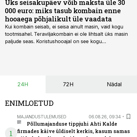
Üks seisakupäev võib maksta üle 30
000 euro: miks tasub kombain enne
hooaega põhjalikult üle vaadata
Kui kombain seisab, ei seisa ainult masin, vaid kogu
tootmisahel.
Teraviljakombain ei ole lihtsalt üks masin
paljude seas. Koristushooajal on see kogu
tootmisprotsessi kõige kriitilisem lüli. Kui külv,
taimekaitse ja väetamine jaotuvad kuude peale, siis
saagi kättesaamine ja realiseerimine toimub sageli väga
lühikese ajavahemiku jooksul – kõigest 2-4 nädalaga.
24H
72H
Nädal
ENIMLOETUD
MAJANDUSTULEMUSED
06.08.26, 09:34
Põllumajanduse tippjuhi Ahti Kalde
firmades käive üldiselt kerkis, kasum samas
1