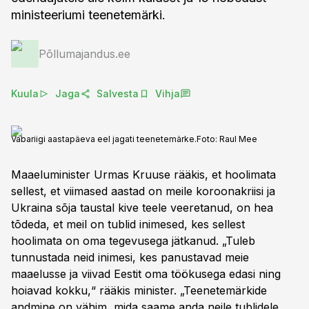
ministeeriumi teenetemärki.
Põllumajandus.ee
Kuula
Jaga
Salvesta
Vihja
Vabariigi aastapäeva eel jagati teenetemärke.
Foto:
Raul Mee
Maaeluminister Urmas Kruuse rääkis, et hoolimata
sellest, et viimased aastad on meile koroonakriisi ja
Ukraina sõja taustal kive teele veeretanud, on hea
tõdeda, et meil on tublid inimesed, kes sellest
hoolimata on oma tegevusega jätkanud. „Tuleb
tunnustada neid inimesi, kes panustavad meie
maaelusse ja viivad Eestit oma töökusega edasi ning
hoiavad kokku,“ rääkis minister. „Teenetemärkide
andmine on vähim, mida saame anda neile tublidele