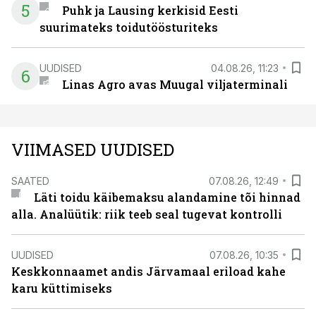
5
Puhk ja Lausing kerkisid Eesti
suurimateks toidutöösturiteks
UUDISED
04.08.26, 11:23
6
Linas Agro avas Muugal viljaterminali
VIIMASED UUDISED
SAATED
07.08.26, 12:49
Läti toidu käibemaksu alandamine tõi hinnad
alla. Analüütik: riik teeb seal tugevat kontrolli
UUDISED
07.08.26, 10:35
Keskkonnaamet andis Järvamaal eriload kahe
karu küttimiseks