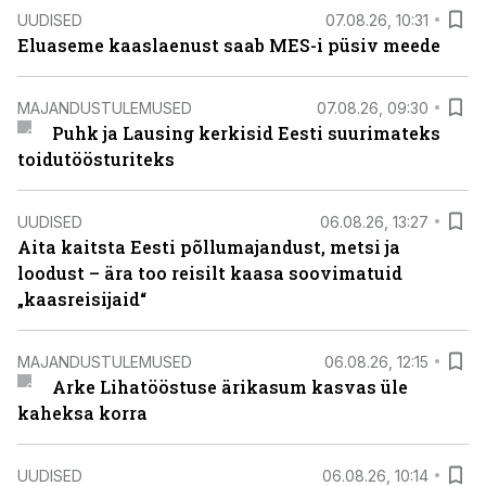
UUDISED
07.08.26, 10:31
Eluaseme kaaslaenust saab MES-i püsiv meede
MAJANDUSTULEMUSED
07.08.26, 09:30
Puhk ja Lausing kerkisid Eesti suurimateks
toidutöösturiteks
UUDISED
06.08.26, 13:27
Aita kaitsta Eesti põllumajandust, metsi ja
loodust – ära too reisilt kaasa soovimatuid
„kaasreisijaid“
MAJANDUSTULEMUSED
06.08.26, 12:15
Arke Lihatööstuse ärikasum kasvas üle
kaheksa korra
UUDISED
06.08.26, 10:14