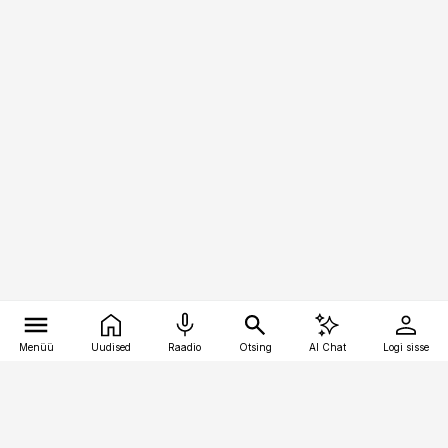
Menüü
Uudised
Raadio
Otsing
AI Chat
Logi sisse
Vana-Lõuna 39/1, 19094 Tallinn