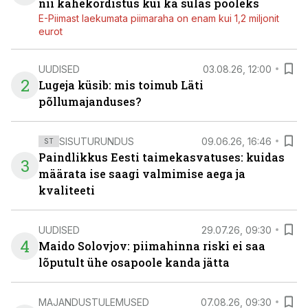
nii kahekordistus kui ka sulas pooleks
E-Piimast laekumata piimaraha on enam kui 1,2 miljonit
eurot
UUDISED
03.08.26, 12:00
2
Lugeja küsib: mis toimub Läti
põllumajanduses?
SISUTURUNDUS
09.06.26, 16:46
ST
Paindlikkus Eesti taimekasvatuses: kuidas
3
määrata ise saagi valmimise aega ja
kvaliteeti
UUDISED
29.07.26, 09:30
4
Maido Solovjov: piimahinna riski ei saa
lõputult ühe osapoole kanda jätta
MAJANDUSTULEMUSED
07.08.26, 09:30