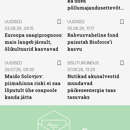
ka uued
põllumajandusettevõtted
UUDISED
UUDISED
03.08.26, 09:15
05.08.26, 11:17
Euroopa saagiprognoos:
Rahvusvaheline fond
mais langeb järsult,
paisutab Bioforce’i
õlikultuurid kasvavad
kasvu
ST
UUDISED
SISUTURUNDUS
29.07.26, 09:30
01.06.26, 13:29
Maido Solovjov:
Nutikad akusalvestid
piimahinna riski ei saa
muudavad
lõputult ühe osapoole
päikeseenergia taas
kanda jätta
tasuvaks