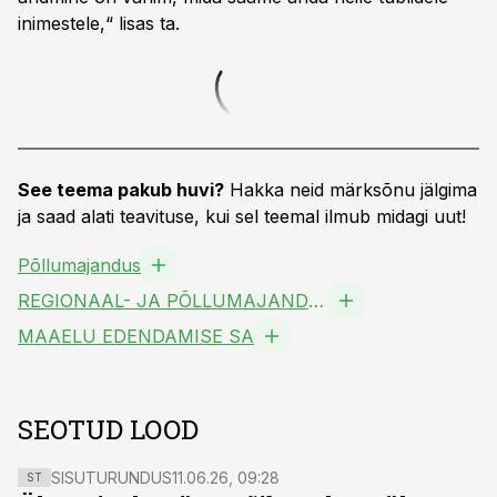
inimestele,“ lisas ta.
See teema pakub huvi?
Hakka neid märksõnu jälgima
ja saad alati teavituse, kui sel teemal ilmub midagi uut!
Põllumajandus
REGIONAAL- JA PÕLLUMAJANDUSMINISTEERIUM TRAS
MAAELU EDENDAMISE SA
SEOTUD LOOD
SISUTURUNDUS
11.06.26, 09:28
ST