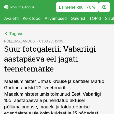
Esimene kuu -70%
Avaleht
Kõik lood
Arvamused
Galeriid
TOPid
Sisu
cebook
Tagasi
Twitter)
PÕLLUMAJANDUS
01.03.23, 15:09
Suur fotogalerii: Vabariigi
kedIn
aastapäeva eel jagati
ail
teenetemärke
k
Maaeluminister Urmas Kruuse ja kantsler Marko
Gorban andsid 22. veebruaril
Maaeluministeeriumis toimunud Eesti Vabariigi
105. aastapäevale pühendatud aktusel
põllumajanduse, maaelu ja toidutootmise
edendajatele üle kolm kuldset ja 15 hõbedast