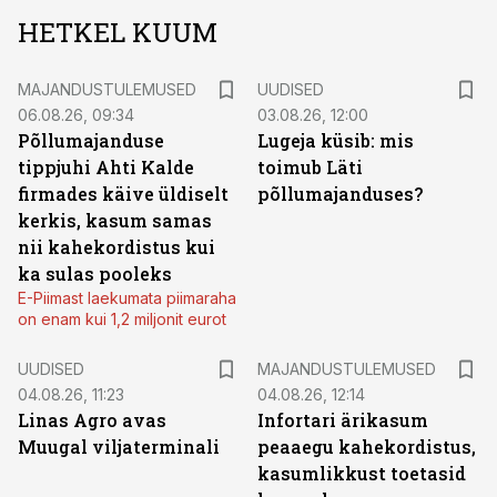
HETKEL KUUM
MAJANDUSTULEMUSED
UUDISED
06.08.26, 09:34
03.08.26, 12:00
Põllumajanduse
Lugeja küsib: mis
tippjuhi Ahti Kalde
toimub Läti
firmades käive üldiselt
põllumajanduses?
kerkis, kasum samas
nii kahekordistus kui
ka sulas pooleks
E-Piimast laekumata piimaraha
on enam kui 1,2 miljonit eurot
UUDISED
MAJANDUSTULEMUSED
04.08.26, 11:23
04.08.26, 12:14
Linas Agro avas
Infortari ärikasum
Muugal viljaterminali
peaaegu kahekordistus,
kasumlikkust toetasid