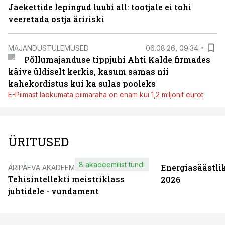
Jaekettide lepingud luubi all: tootjale ei tohi
veeretada ostja äririski
MAJANDUSTULEMUSED
06.08.26, 09:34
Põllumajanduse tippjuhi Ahti Kalde firmades
käive üldiselt kerkis, kasum samas nii
kahekordistus kui ka sulas pooleks
E-Piimast laekumata piimaraha on enam kui 1,2 miljonit eurot
ÜRITUSED
8 akadeemilist tundi
Energiasäästli
ÄRIPÄEVA AKADEEMIA
Tehisintellekti meistriklass
2026
juhtidele - vundament