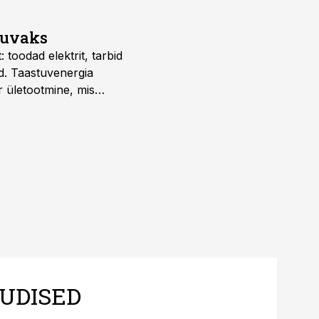
suvaks
 toodad elektrit, tarbid
d. Taastuvenergia
r ületootmine, mis
s nii ehitus- kui ka
tes.
UDISED