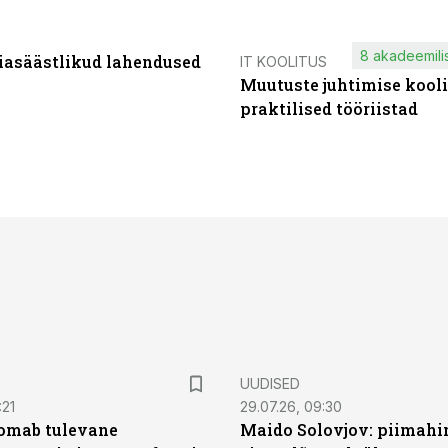
8 akadeemilis
iasäästlikud lahendused
IT KOOLITUS
Muutuste juhtimise kooli
praktilised tööriistad
UUDISED
:21
29.07.26, 09:30
oomab tulevane
Maido Solovjov: piimahi