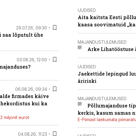
UUDISED
Aita kaitsta Eesti põllu
kaasa soovimatuid „kaa
29.07.26, 09:30
 saa lõputult ühe
MAJANDUSTULEMUSED
Arke Lihatööstuse 
03.08.26, 12:00
umajanduses?
UUDISED
Jaekettide lepingud luub
äririski
06.08.26, 09:34
alde firmades käive
MAJANDUSTULEMUSED
ahekordistus kui ka
Põllumajanduse tip
kerkis, kasum samas ni
 miljonit eurot
E-Piimast laekumata piimaraha
04.08.26, 11:23