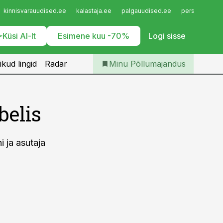
Iseteenindus
kinnisvarauudised.ee
kalastaja.ee
palgauudised.ee
personaliuudi
Telli Põllumajandus
Küsi AI-lt
Esimene kuu -70%
Logi sisse
ikud lingid
Radar
Minu Põllumajandus
belis
 ja asutaja