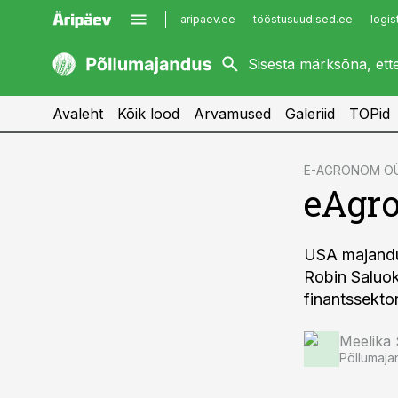
aripaev.ee
tööstusuudised.ee
logis
kaubandus.ee
imelineajalugu.ee
kinnisvarauudised.ee
imelineteadus.ee
Avaleht
Kõik lood
Arvamused
Galeriid
TOPid
cebook
E-AGRONOM O
eAgro
Twitter)
kedIn
USA majandus
ail
Robin Saluok
k
finantssektor
Meelika
Põllumaja