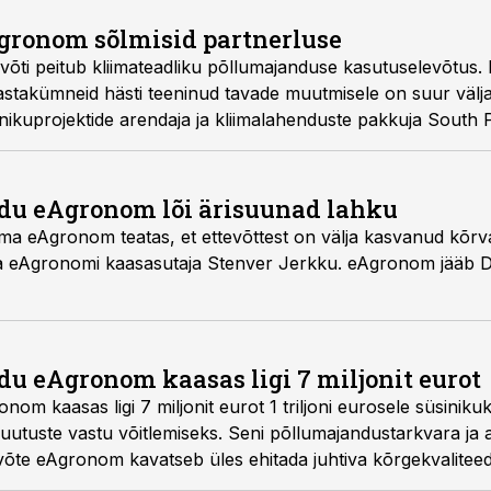
Agronom sõlmisid partnerluse
õti peitub kliimateadliku põllumajanduse kasutuselevõtus.
stakümneid hästi teeninud tavade muutmisele on suur välja
inikuprojektide arendaja ja kliimalahenduste pakkuja South 
tööd, et kiirendada kliimateadliku põllumajanduse kasutus
du eAgronom lõi ärisuunad lahku
irma eAgronom teatas, et ettevõttest on välja kasvanud kõrv
a eAgronomi kaasasutaja Stenver Jerkku. eAgronom jääb 
u eAgronom kaasas ligi 7 miljonit eurot
m kaasas ligi 7 miljonit eurot 1 triljoni eurosele süsinikukr
uutuste vastu võitlemiseks. Seni põllumajandustarkvara ja a
õte eAgronom kavatseb üles ehitada juhtiva kõrgekvaliteedil