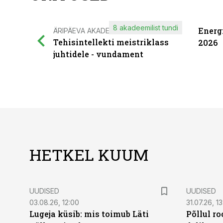
8 akadeemilist tundi
Energ
ÄRIPÄEVA AKADEEMIA
Tehisintellekti meistriklass
2026
juhtidele - vundament
HETKEL KUUM
UUDISED
UUDISED
03.08.26, 12:00
31.07.26, 13
Lugeja küsib: mis toimub Läti
Põllul r