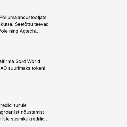
 Põllumajandustootjate
kutse. Seetõttu teevad
Pole ning Agtechi
elevõttu Euroopas,
alfirma Solid World
DAO suurimaks tokeni
ediidi turule
groärilist nõustamist
iste süsinikukrediitide