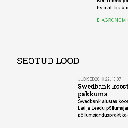
See teema pa
teemal ilmub m
E-AGRONOM
SEOTUD LOOD
UUDISED
28.10.22, 13:37
Swedbank koost
pakkuma
Swedbank alustas koost
Läti ja Leedu põllumaja
põllumajanduspraktikai
väljastatav sertifikaat,