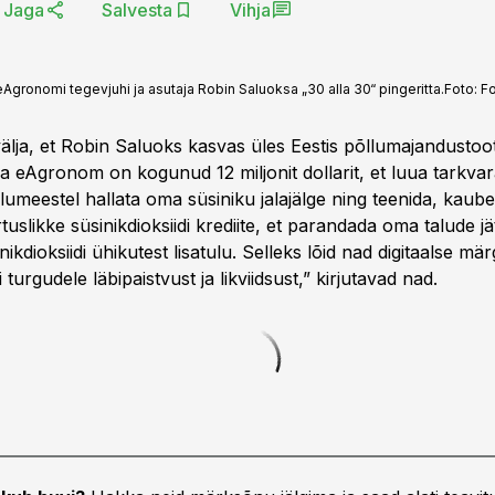
Jaga
Salvesta
Vihja
Agronomi tegevjuhi ja asutaja Robin Saluoksa „30 alla 30“ pingeritta.
Foto:
F
älja, et Robin Saluoks kasvas üles Eestis põllumajandustoot
a eAgronom on kogunud 12 miljonit dollarit, et luua tarkvar
umeestel hallata oma süsiniku jalajälge ning teenida, kaube
uslikke süsinikdioksiidi krediite, et parandada oma talude j
nikdioksiidi ühikutest lisatulu. Selleks lõid nad digitaalse märg
i turgudele läbipaistvust ja likviidsust,” kirjutavad nad.