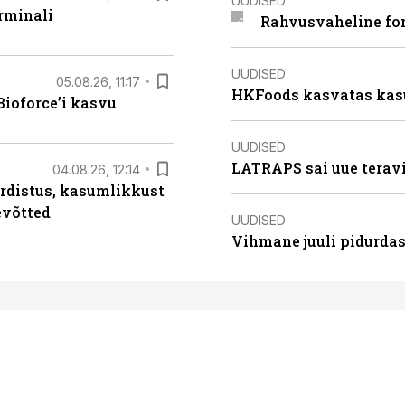
UUDISED
rminali
Rahvusvaheline fon
UUDISED
05.08.26, 11:17
HKFoods kasvatas kas
ioforce’i kasvu
UUDISED
LATRAPS sai uue teravi
04.08.26, 12:14
rdistus, kasumlikkust
evõtted
UUDISED
Vihmane juuli pidurdas