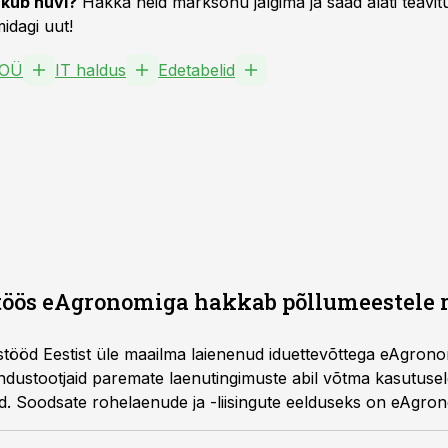
kub huvi?
Hakka neid märksõnu jälgima ja saad alati teavitu
idagi uut!
 OÜ
IT haldus
Edetabelid
öös eAgronomiga hakkab põllumeestele 
ööd Eestist üle maailma laienenud iduettevõttega eAgronom
ndustootjaid paremate laenutingimuste abil võtma kasutusel
d. Soodsate rohelaenude ja -liisingute eelduseks on eAgro
 mis tõestab jätkusuutlike põllumajandusvõtete järgimist.