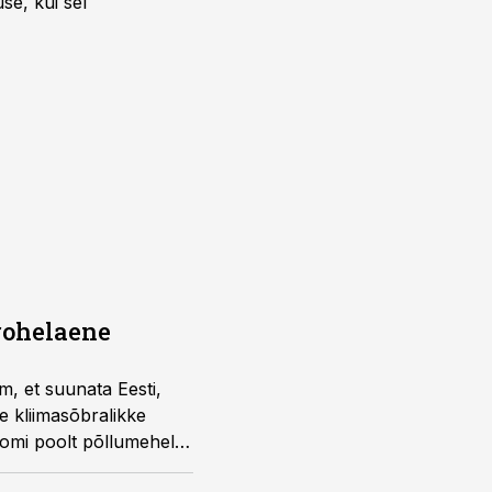
se, kui sel
rohelaene
, et suunata Eesti,
e kliimasõbralikke
nomi poolt põllumehele