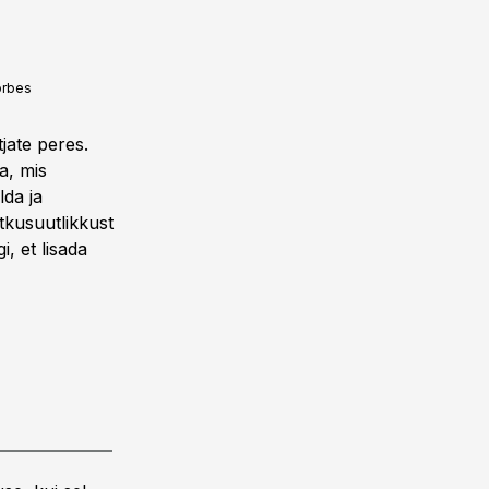
orbes
jate peres.
a, mis
lda ja
ätkusuutlikkust
i, et lisada