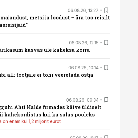
06.08.26, 13:27
majandust, metsi ja loodust – ära too reisilt
sreisijaid“
06.08.26, 12:15
ärikasum kasvas üle kaheksa korra
06.08.26, 10:14
i all: tootjale ei tohi veeretada ostja
06.08.26, 09:34
pjuhi Ahti Kalde firmades käive üldiselt
i kahekordistus kui ka sulas pooleks
 on enam kui 1,2 miljonit eurot