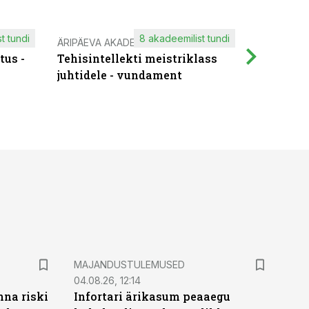
t tundi
8 akadeemilist tundi
ÄRIPÄEVA AKADEEMIA
IT KOOLIT
tus -
Tehisintellekti meistriklass
Muutuste
juhtidele - vundament
praktilis
MAJANDUSTULEMUSED
04.08.26, 12:14
nna riski
Infortari ärikasum peaaegu