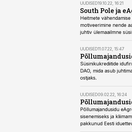
UUDISED
19.10.22, 16:21
South Pole ja e
Heitmete vähendamise v
motiveerimine nende aa
juhtiv ülemaailmne süs
ettevõte eAgronom koos
Aafrikas ja mujal.
UUDISED
11.07.22, 15:47
Põllumajandusi
Süsinikukrediitide iduf
DAO, mida asub juhtim
ostjaks.
UUDISED
09.02.22, 16:24
Põllumajandusid
Põllumajandusidu eAgrono
sisenemiseks ja kliimam
pakkunud Eesti iduettev
platvormi.