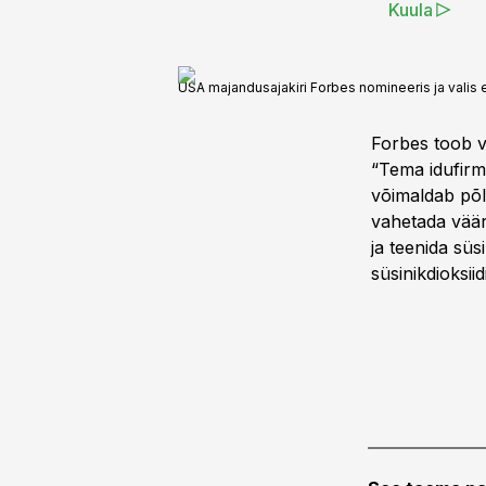
Kuula
USA majandusajakiri Forbes nomineeris ja valis e
Forbes toob v
“Tema idufirm
võimaldab põll
vahetada väärt
ja teenida süsi
süsinikdioksiid