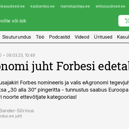
tikauudised.ee
kaubandus.ee
raamatupidaja.ee
ehitusuudised.ee
Infopank
Radar
Sisuturundus
Töö
Podcastid
Videod
Üritused
Kasul
Ü
09.03.23, 10:49
nomi juht Forbesi edeta
ajakiri Forbes nomineeris ja valis eAgronomi tegevjuhi
sa „30 alla 30“ pingeritta - tunnustus saabus Euroopa
i noorte ettevõtjate kategoorias!
 Sander-Sõrmus
ndus.ee juht