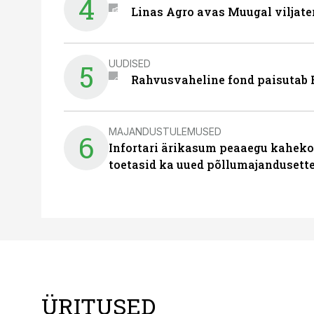
4
Linas Agro avas Muugal viljate
UUDISED
5
Rahvusvaheline fond paisutab B
MAJANDUSTULEMUSED
6
Infortari ärikasum peaaegu kaheko
toetasid ka uued põllumajandusett
ÜRITUSED