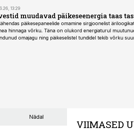
6.26, 13:29
vestid muudavad päikeseenergia taas ta
tähendas päikesepaneelide omamine sirgjoonelist äriloogikat:
 hea hinnaga võrku. Täna on olukord energiaturul muutunu
ndunud omajagu ning päikeselistel tundidel tekib võrku suu
ks või isegi negatiivseks. Seetõttu on akusalvestid muutuma
e jaoks üheks olulisemaks investeeringuks energialahendus
Nädal
VIIMASED U