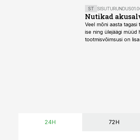
ST
SISUTURUNDUS
01.0
Nutikad akusal
Veel mõni aasta tagasi 
ise ning ülejäägi müüd
tootmisvõimsusi on lisa
surub börsihinna madala
põllumajandusettevõtet
24H
72H