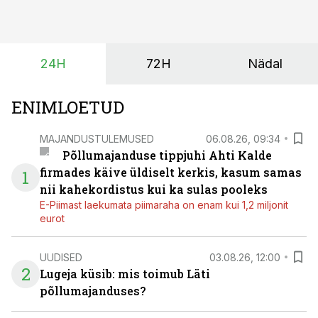
saagi kättesaamine ja realiseerimine toimub sageli väga
lühikese ajavahemiku jooksul – kõigest 2-4 nädalaga.
24H
72H
Nädal
ENIMLOETUD
MAJANDUSTULEMUSED
06.08.26, 09:34
Põllumajanduse tippjuhi Ahti Kalde
firmades käive üldiselt kerkis, kasum samas
1
nii kahekordistus kui ka sulas pooleks
E-Piimast laekumata piimaraha on enam kui 1,2 miljonit
eurot
UUDISED
03.08.26, 12:00
2
Lugeja küsib: mis toimub Läti
põllumajanduses?