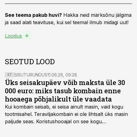
See teema pakub huvi?
Hakka neid märksõnu jälgima
ja saad alati teavituse, kui sel teemal ilmub midagi uut!
Loodus
SEOTUD LOOD
SISUTURUNDUS
11.06.26, 09:28
ST
Üks seisakupäev võib maksta üle 30
000 euro: miks tasub kombain enne
hooaega põhjalikult üle vaadata
Kui kombain seisab, ei seisa ainult masin, vaid kogu
tootmisahel.
Teraviljakombain ei ole lihtsalt üks masin
paljude seas. Koristushooajal on see kogu
tootmisprotsessi kõige kriitilisem lüli. Kui külv,
taimekaitse ja väetamine jaotuvad kuude peale, siis