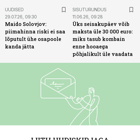
ST
UUDISED
SISUTURUNDUS
29.07.26, 09:30
11.06.26, 09:28
Maido Solovjov:
Üks seisakupäev võib
piimahinna riski ei saa
maksta üle 30 000 euro:
lõputult ühe osapoole
miks tasub kombain
kanda jätta
enne hooaega
põhjalikult üle vaadata