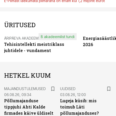
E-Piimast laekumata piimaraha on enam kui 1,2 miljonit eurot
ÜRITUSED
8 akadeemilist tundi
Energiasäästli
ÄRIPÄEVA AKADEEMIA
Tehisintellekti meistriklass
2026
juhtidele - vundament
HETKEL KUUM
MAJANDUSTULEMUSED
UUDISED
06.08.26, 09:34
03.08.26, 12:00
Põllumajanduse
Lugeja küsib: mis
tippjuhi Ahti Kalde
toimub Läti
firmades käive üldiselt
põllumajanduses?