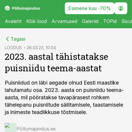
Esimene kuu -70%
Avaleht
Kõik lood
Arvamused
Galeriid
TOPid
Sisu
cebook
Tagasi
Twitter)
LOODUS
28.03.23, 10:04
2023. aastal tähistatakse
kedIn
puisniidu teema-aastat
ail
k
Puisniidud on läbi aegade olnud Eesti maastike
lahutamatu osa. 2023. aasta on puisniidu teema-
aasta, mil pööratakse tavapärasest rohkem
tähelepanu puisniitude säilitamisele, taastamisele
ja inimeste teadlikkuse tõstmisele.
Põllumajandus.ee