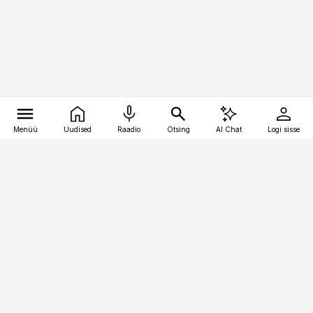
Menüü
Uudised
Raadio
Otsing
AI Chat
Logi sisse
Vana-Lõuna 39/1, 19094 Tallinn
(+372) 667 0111
pollumajandus@pollumajandus.ee
Telli
Reklaam
Firmast