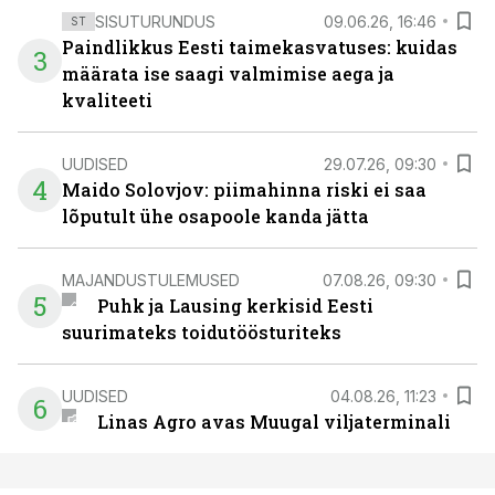
SISUTURUNDUS
09.06.26, 16:46
ST
Paindlikkus Eesti taimekasvatuses: kuidas
3
määrata ise saagi valmimise aega ja
kvaliteeti
UUDISED
29.07.26, 09:30
4
Maido Solovjov: piimahinna riski ei saa
lõputult ühe osapoole kanda jätta
MAJANDUSTULEMUSED
07.08.26, 09:30
5
Puhk ja Lausing kerkisid Eesti
suurimateks toidutöösturiteks
UUDISED
04.08.26, 11:23
6
Linas Agro avas Muugal viljaterminali