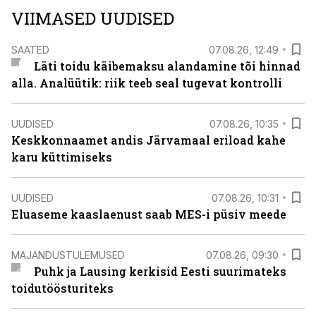
VIIMASED UUDISED
SAATED
07.08.26, 12:49
Läti toidu käibemaksu alandamine tõi hinnad
alla. Analüütik: riik teeb seal tugevat kontrolli
UUDISED
07.08.26, 10:35
Keskkonnaamet andis Järvamaal eriload kahe
karu küttimiseks
UUDISED
07.08.26, 10:31
Eluaseme kaaslaenust saab MES-i püsiv meede
MAJANDUSTULEMUSED
07.08.26, 09:30
Puhk ja Lausing kerkisid Eesti suurimateks
toidutöösturiteks