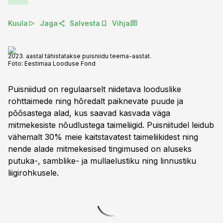
Kuula
Jaga
Salvesta
Vihja
2023. aastal tähistatakse puisniidu teema-aastat.
Foto:
Eestimaa Looduse Fond
Puisniidud on regulaarselt niidetava looduslike
rohttaimede ning hõredalt paiknevate puude ja
põõsastega alad, kus saavad kasvada väga
mitmekesiste nõudlustega taimeliigid. Puisniitudel leidub
vähemalt 30% meie kaitstavatest taimeliikidest ning
nende alade mitmekesised tingimused on aluseks
putuka-, samblike- ja mullaelustiku ning linnustiku
liigirohkusele.