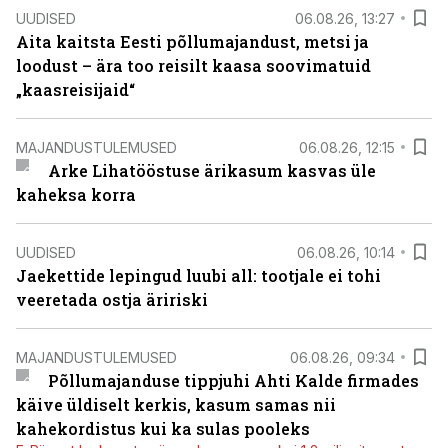
UUDISED
06.08.26, 13:27
Aita kaitsta Eesti põllumajandust, metsi ja
loodust – ära too reisilt kaasa soovimatuid
„kaasreisijaid“
MAJANDUSTULEMUSED
06.08.26, 12:15
Arke Lihatööstuse ärikasum kasvas üle
kaheksa korra
UUDISED
06.08.26, 10:14
Jaekettide lepingud luubi all: tootjale ei tohi
veeretada ostja äririski
MAJANDUSTULEMUSED
06.08.26, 09:34
Põllumajanduse tippjuhi Ahti Kalde firmades
käive üldiselt kerkis, kasum samas nii
kahekordistus kui ka sulas pooleks