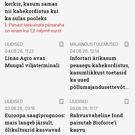
kerkis, kasum samas
nii kahekordistus kui
ka sulas pooleks
E-Piimast laekumata piimaraha
on enam kui 1,2 miljonit eurot
UUDISED
MAJANDUSTULEMUSED
04.08.26, 11:23
04.08.26, 12:14
Linas Agro avas
Infortari ärikasum
Muugal viljaterminali
peaaegu kahekordistus,
kasumlikkust toetasid
ka uued
põllumajandusettevõtted
UUDISED
UUDISED
03.08.26, 09:15
05.08.26, 11:17
Euroopa saagiprognoos:
Rahvusvaheline fond
mais langeb järsult,
paisutab Bioforce’i
õlikultuurid kasvavad
kasvu