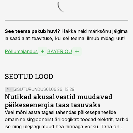
See teema pakub huvi?
Hakka neid märksõnu jälgima
ja saad alati teavituse, kui sel teemal ilmub midagi uut!
Põllumajandus
BAYER OÜ
SEOTUD LOOD
SISUTURUNDUS
01.06.26, 13:29
ST
Nutikad akusalvestid muudavad
päikeseenergia taas tasuvaks
Veel mõni aasta tagasi tähendas päikesepaneelide
omamine sirgjoonelist äriloogikat: toodad elektrit, tarbid
ise ning ülejäägi müüd hea hinnaga võrku. Täna on