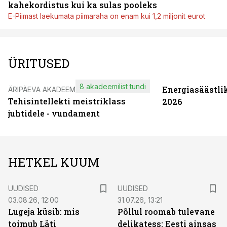
kahekordistus kui ka sulas pooleks
E-Piimast laekumata piimaraha on enam kui 1,2 miljonit eurot
ÜRITUSED
8 akadeemilist tundi
Energiasäästli
ÄRIPÄEVA AKADEEMIA
Tehisintellekti meistriklass
2026
juhtidele - vundament
HETKEL KUUM
UUDISED
UUDISED
03.08.26, 12:00
31.07.26, 13:21
Lugeja küsib: mis
Põllul roomab tulevane
toimub Läti
delikatess: Eesti ainsas