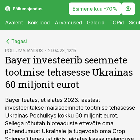
Esimene kuu -70%
Avaleht
Kõik lood
Arvamused
Galeriid
TOPid
Sisu
cebook
Tagasi
Twitter)
PÕLLUMAJANDUS
21.04.23, 12:15
Bayer investeerib seemnete
kedIn
tootmise tehasesse Ukrainas
ail
60 miljonit eurot
k
Bayer teatas, et alates 2023. aastast
investeeritakse maisiseemnete tootmise tehasesse
Ukrainas Pochuikys kokku 60 miljonit eurot.
Sellega rõhutab bioteaduste ettevõte oma
pühendumust Ukrainale ja tugevdab oma Crop
Science’i tegevust riigis, aidates kaasa majanduse