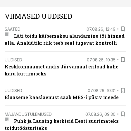
VIIMASED UUDISED
SAATED
07.08.26, 12:49
Läti toidu käibemaksu alandamine tõi hinnad
alla. Analüütik: riik teeb seal tugevat kontrolli
UUDISED
07.08.26, 10:35
Keskkonnaamet andis Järvamaal eriload kahe
karu küttimiseks
UUDISED
07.08.26, 10:31
Eluaseme kaaslaenust saab MES-i püsiv meede
MAJANDUSTULEMUSED
07.08.26, 09:30
Puhk ja Lausing kerkisid Eesti suurimateks
toidutöösturiteks