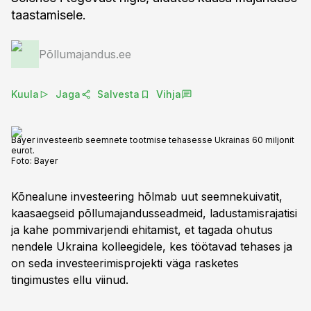
taastamisele.
Põllumajandus.ee
Kuula
Jaga
Salvesta
Vihja
Bayer investeerib seemnete tootmise tehasesse Ukrainas 60 miljonit
eurot.
Foto:
Bayer
Kõnealune investeering hõlmab uut seemnekuivatit,
kaasaegseid põllumajandusseadmeid, ladustamisrajatisi
ja kahe pommivarjendi ehitamist, et tagada ohutus
nendele Ukraina kolleegidele, kes töötavad tehases ja
on seda investeerimisprojekti väga rasketes
tingimustes ellu viinud.