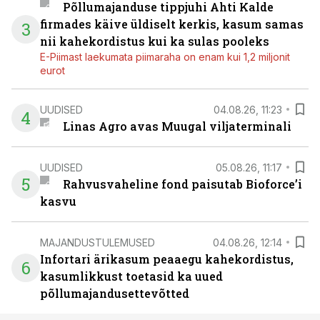
Põllumajanduse tippjuhi Ahti Kalde
firmades käive üldiselt kerkis, kasum samas
3
nii kahekordistus kui ka sulas pooleks
E-Piimast laekumata piimaraha on enam kui 1,2 miljonit
eurot
UUDISED
04.08.26, 11:23
4
Linas Agro avas Muugal viljaterminali
UUDISED
05.08.26, 11:17
5
Rahvusvaheline fond paisutab Bioforce’i
kasvu
MAJANDUSTULEMUSED
04.08.26, 12:14
Infortari ärikasum peaaegu kahekordistus,
6
kasumlikkust toetasid ka uued
põllumajandusettevõtted