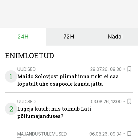
olukord energiaturul muutunud. Taastuvenergia
tootmisvõimsusi on lisandunud omajagu ning
päikeselistel tundidel tekib võrku suur ületootmine, mis
surub börsihinna madalaks või isegi negatiivseks.
Seetõttu on akusalvestid muutumas nii ehitus- kui ka
24H
72H
Nädal
põllumajandusettevõtete jaoks üheks olulisemaks
investeeringuks energialahendustes.
ENIMLOETUD
UUDISED
29.07.26, 09:30
1
Maido Solovjov: piimahinna riski ei saa
lõputult ühe osapoole kanda jätta
UUDISED
03.08.26, 12:00
2
Lugeja küsib: mis toimub Läti
põllumajanduses?
MAJANDUSTULEMUSED
06.08.26, 09:34