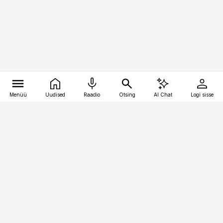
Menüü
Uudised
Raadio
Otsing
AI Chat
Logi sisse
Vana-Lõuna 39/1, 19094 Tallinn
(+372) 667 0111
pollumajandus@pollumajandus.ee
Telli
Reklaam
Firmast