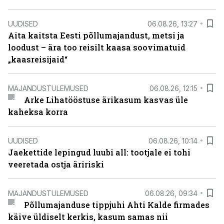
UUDISED
06.08.26, 13:27
Aita kaitsta Eesti põllumajandust, metsi ja
loodust – ära too reisilt kaasa soovimatuid
„kaasreisijaid“
MAJANDUSTULEMUSED
06.08.26, 12:15
Arke Lihatööstuse ärikasum kasvas üle
kaheksa korra
UUDISED
06.08.26, 10:14
Jaekettide lepingud luubi all: tootjale ei tohi
veeretada ostja äririski
MAJANDUSTULEMUSED
06.08.26, 09:34
Põllumajanduse tippjuhi Ahti Kalde firmades
käive üldiselt kerkis, kasum samas nii