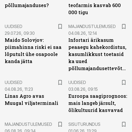
põllumajanduses?
teofarmis kasvab 600
000 tigu
UUDISED
MAJANDUSTULEMUSED
29.07.26, 09:30
04.08.26, 12:14
Maido Solovjov:
Infortari ärikasum
piimahinna riski ei saa
peaaegu kahekordistus,
lõputult ühe osapoole
kasumlikkust toetasid
kanda jätta
ka uued
põllumajandusettevõtted
UUDISED
UUDISED
04.08.26, 11:23
03.08.26, 09:15
Linas Agro avas
Euroopa saagiprognoos:
Muugal viljaterminali
mais langeb järsult,
õlikultuurid kasvavad
ST
MAJANDUSTULEMUSED
SISUTURUNDUS
06.08.26, 09:34
01.06.26, 13:29