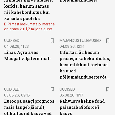
kerkis, kasum samas
nii kahekordistus kui
ka sulas pooleks
E-Piimast laekumata piimaraha
on enam kui 1,2 miljonit eurot
UUDISED
MAJANDUSTULEMUSED
04.08.26, 11:23
04.08.26, 12:14
Linas Agro avas
Infortari ärikasum
Muugal viljaterminali
peaaegu kahekordistus,
kasumlikkust toetasid
ka uued
põllumajandusettevõtted
UUDISED
UUDISED
03.08.26, 09:15
05.08.26, 11:17
Euroopa saagiprognoos:
Rahvusvaheline fond
mais langeb järsult,
paisutab Bioforce’i
õlikultuurid kasvavad
kasvu