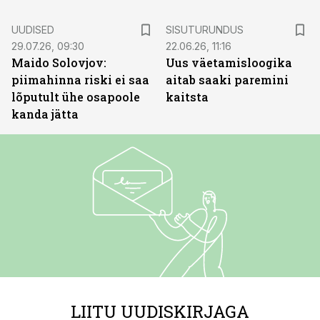
ST
UUDISED
SISUTURUNDUS
29.07.26, 09:30
22.06.26, 11:16
Maido Solovjov:
Uus väetamisloogika
piimahinna riski ei saa
aitab saaki paremini
lõputult ühe osapoole
kaitsta
kanda jätta
LIITU UUDISKIRJAGA