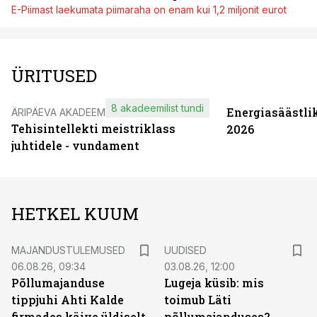
E-Piimast laekumata piimaraha on enam kui 1,2 miljonit eurot
ÜRITUSED
8 akadeemilist tundi
Energiasäästli
ÄRIPÄEVA AKADEEMIA
Tehisintellekti meistriklass
2026
juhtidele - vundament
HETKEL KUUM
MAJANDUSTULEMUSED
UUDISED
06.08.26, 09:34
03.08.26, 12:00
Põllumajanduse
Lugeja küsib: mis
tippjuhi Ahti Kalde
toimub Läti
firmades käive üldiselt
põllumajanduses?