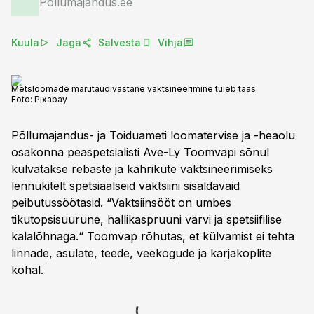
Põllumajandus.ee
Kuula
Jaga
Salvesta
Vihja
Metsloomade marutaudivastane vaktsineerimine tuleb taas.
Foto:
Pixabay
Põllumajandus- ja Toiduameti loomatervise ja -heaolu
osakonna peaspetsialisti Ave-Ly Toomvapi sõnul
külvatakse rebaste ja kährikute vaktsineerimiseks
lennukitelt spetsiaalseid vaktsiini sisaldavaid
peibutussöötasid. “Vaktsiinsööt on umbes
tikutopsisuurune, hallikaspruuni värvi ja spetsiifilise
kalalõhnaga.“ Toomvap rõhutas, et külvamist ei tehta
linnade, asulate, teede, veekogude ja karjakoplite
kohal.