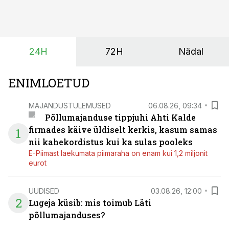
vaid ka muuta põllumeeste mõtteviisi väetamise
ajastuse ja koguste osas.
24H
72H
Nädal
ENIMLOETUD
MAJANDUSTULEMUSED
06.08.26, 09:34
Põllumajanduse tippjuhi Ahti Kalde
firmades käive üldiselt kerkis, kasum samas
1
nii kahekordistus kui ka sulas pooleks
E-Piimast laekumata piimaraha on enam kui 1,2 miljonit
eurot
UUDISED
03.08.26, 12:00
2
Lugeja küsib: mis toimub Läti
põllumajanduses?