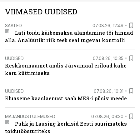
VIIMASED UUDISED
SAATED
07.08.26, 12:49
Läti toidu käibemaksu alandamine tõi hinnad
alla. Analüütik: riik teeb seal tugevat kontrolli
UUDISED
07.08.26, 10:35
Keskkonnaamet andis Järvamaal eriload kahe
karu küttimiseks
UUDISED
07.08.26, 10:31
Eluaseme kaaslaenust saab MES-i püsiv meede
MAJANDUSTULEMUSED
07.08.26, 09:30
Puhk ja Lausing kerkisid Eesti suurimateks
toidutöösturiteks