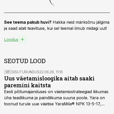
See teema pakub huvi?
Hakka neid märksõnu jälgima
ja saad alati teavituse, kui sel teemal ilmub midagi uut!
Loodus
SEOTUD LOOD
SISUTURUNDUS
22.06.26, 11:16
ST
Uus väetamisloogika aitab saaki
paremini kaitsta
Eesti põllumajanduses on väetamisstrateegiad liikumas
üha teadlikuma ja paindlikuma suuna poole. Yara on
toonud turule uue väetise YaraMila® NPK 13-5-17,
mille eesmärk on mitte ainult parandada saagikust,