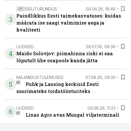
SISUTURUNDUS
09.06.26, 16:46
ST
Paindlikkus Eesti taimekasvatuses: kuidas
3
määrata ise saagi valmimise aega ja
kvaliteeti
UUDISED
29.07.26, 09:30
4
Maido Solovjov: piimahinna riski ei saa
lõputult ühe osapoole kanda jätta
MAJANDUSTULEMUSED
07.08.26, 09:30
5
Puhk ja Lausing kerkisid Eesti
suurimateks toidutöösturiteks
UUDISED
04.08.26, 11:23
6
Linas Agro avas Muugal viljaterminali