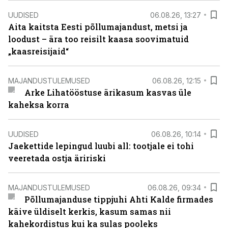
UUDISED
06.08.26, 13:27
Aita kaitsta Eesti põllumajandust, metsi ja
loodust – ära too reisilt kaasa soovimatuid
„kaasreisijaid“
MAJANDUSTULEMUSED
06.08.26, 12:15
Arke Lihatööstuse ärikasum kasvas üle
kaheksa korra
UUDISED
06.08.26, 10:14
Jaekettide lepingud luubi all: tootjale ei tohi
veeretada ostja äririski
MAJANDUSTULEMUSED
06.08.26, 09:34
Põllumajanduse tippjuhi Ahti Kalde firmades
käive üldiselt kerkis, kasum samas nii
kahekordistus kui ka sulas pooleks