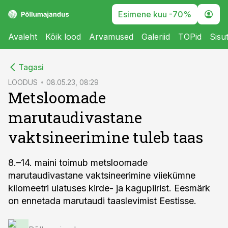
Esimene kuu -70%
Avaleht
Kõik lood
Arvamused
Galeriid
TOPid
Sisu
cebook
Tagasi
Twitter)
LOODUS
08.05.23, 08:29
Metsloomade
kedIn
marutaudivastane
ail
vaktsineerimine tuleb taas
k
8.–14. maini toimub metsloomade
marutaudivastane vaktsineerimine viiekümne
kilomeetri ulatuses kirde- ja kagupiirist. Eesmärk
on ennetada marutaudi taaslevimist Eestisse.