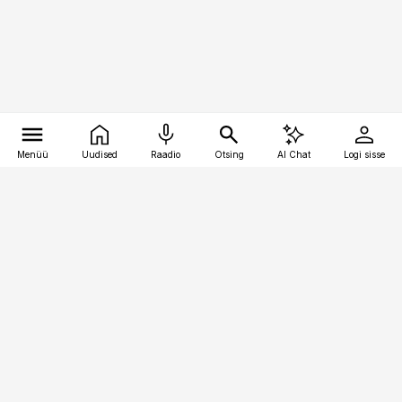
Menüü
Uudised
Raadio
Otsing
AI Chat
Logi sisse
Vana-Lõuna 39/1, 19094 Tallinn
(+372) 667 0111
pollumajandus@pollumajandus.ee
Telli
Reklaam
Firmast