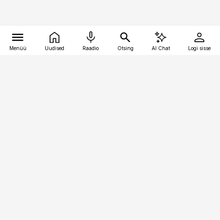
Menüü
Uudised
Raadio
Otsing
AI Chat
Logi sisse
Vana-Lõuna 39/1, 19094 Tallinn
(+372) 667 0111
pollumajandus@pollumajandus.ee
Telli
Reklaam
Firmast
Sisu kasutamisõigused
Ajakirjaniku
eetikakoodeks
Üldtingimused
Privaatsustingimused