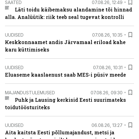
SAATED
07.08.26, 12:49
Läti toidu käibemaksu alandamine tõi hinnad
alla. Analüütik: riik teeb seal tugevat kontrolli
UUDISED
07.08.26, 10:35
Keskkonnaamet andis Järvamaal eriload kahe
karu küttimiseks
UUDISED
07.08.26, 10:31
Eluaseme kaaslaenust saab MES-i püsiv meede
MAJANDUSTULEMUSED
07.08.26, 09:30
Puhk ja Lausing kerkisid Eesti suurimateks
toidutöösturiteks
UUDISED
06.08.26, 13:27
Aita kaitsta Eesti põllumajandust, metsi ja