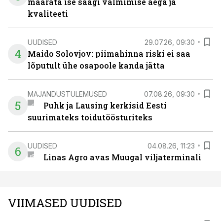
määrata ise saagi valmimise aega ja
kvaliteeti
UUDISED
29.07.26, 09:30
4
Maido Solovjov: piimahinna riski ei saa
lõputult ühe osapoole kanda jätta
MAJANDUSTULEMUSED
07.08.26, 09:30
5
Puhk ja Lausing kerkisid Eesti
suurimateks toidutöösturiteks
UUDISED
04.08.26, 11:23
6
Linas Agro avas Muugal viljaterminali
VIIMASED UUDISED