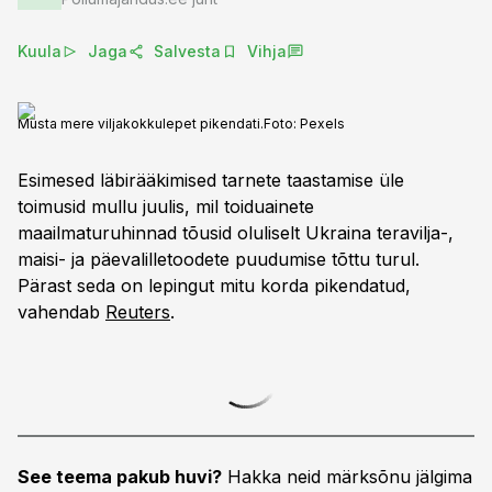
Kuula
Jaga
Salvesta
Vihja
Musta mere viljakokkulepet pikendati.
Foto:
Pexels
Esimesed läbirääkimised tarnete taastamise üle
toimusid mullu juulis, mil toiduainete
maailmaturuhinnad tõusid oluliselt Ukraina teravilja-,
maisi- ja päevalilletoodete puudumise tõttu turul.
Pärast seda on lepingut mitu korda pikendatud,
vahendab
Reuters
.
See teema pakub huvi?
Hakka neid märksõnu jälgima