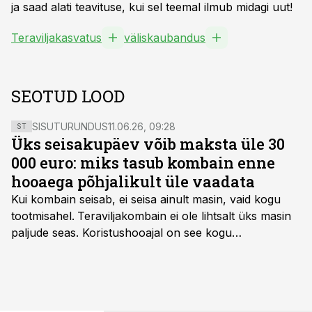
ja saad alati teavituse, kui sel teemal ilmub midagi uut!
Teraviljakasvatus
väliskaubandus
SEOTUD LOOD
SISUTURUNDUS
11.06.26, 09:28
ST
Üks seisakupäev võib maksta üle 30
000 euro: miks tasub kombain enne
hooaega põhjalikult üle vaadata
Kui kombain seisab, ei seisa ainult masin, vaid kogu
tootmisahel.
Teraviljakombain ei ole lihtsalt üks masin
paljude seas. Koristushooajal on see kogu
tootmisprotsessi kõige kriitilisem lüli. Kui külv,
taimekaitse ja väetamine jaotuvad kuude peale, siis
saagi kättesaamine ja realiseerimine toimub sageli väga
lühikese ajavahemiku jooksul – kõigest 2-4 nädalaga.