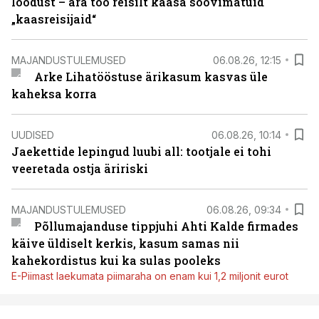
loodust – ära too reisilt kaasa soovimatuid
„kaasreisijaid“
MAJANDUSTULEMUSED
06.08.26, 12:15
Arke Lihatööstuse ärikasum kasvas üle
kaheksa korra
UUDISED
06.08.26, 10:14
Jaekettide lepingud luubi all: tootjale ei tohi
veeretada ostja äririski
MAJANDUSTULEMUSED
06.08.26, 09:34
Põllumajanduse tippjuhi Ahti Kalde firmades
käive üldiselt kerkis, kasum samas nii
kahekordistus kui ka sulas pooleks
E-Piimast laekumata piimaraha on enam kui 1,2 miljonit eurot