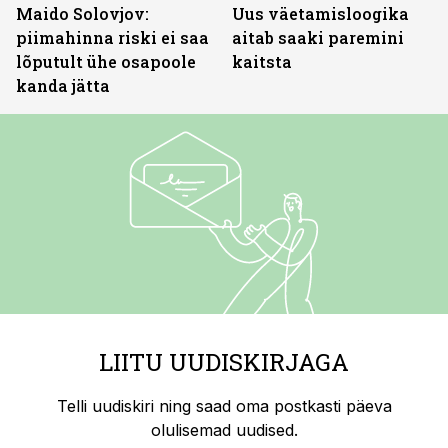
Maido Solovjov:
Uus väetamisloogika
piimahinna riski ei saa
aitab saaki paremini
lõputult ühe osapoole
kaitsta
kanda jätta
LIITU UUDISKIRJAGA
Telli uudiskiri ning saad oma postkasti päeva
olulisemad uudised.