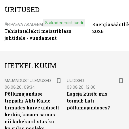
ÜRITUSED
8 akadeemilist tundi
Energiasäästli
ÄRIPÄEVA AKADEEMIA
Tehisintellekti meistriklass
2026
juhtidele - vundament
HETKEL KUUM
MAJANDUSTULEMUSED
UUDISED
06.08.26, 09:34
03.08.26, 12:00
Põllumajanduse
Lugeja küsib: mis
tippjuhi Ahti Kalde
toimub Läti
firmades käive üldiselt
põllumajanduses?
kerkis, kasum samas
nii kahekordistus kui
ka sulas pooleks