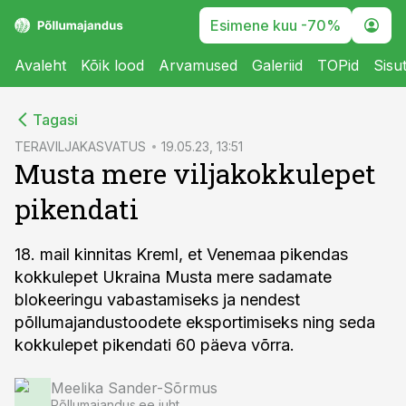
Esimene kuu -70%
Avaleht
Kõik lood
Arvamused
Galeriid
TOPid
Sisu
cebook
Tagasi
Twitter)
TERAVILJAKASVATUS
19.05.23, 13:51
Musta mere viljakokkulepet
kedIn
pikendati
ail
k
18. mail kinnitas Kreml, et Venemaa pikendas
kokkulepet Ukraina Musta mere sadamate
blokeeringu vabastamiseks ja nendest
põllumajandustoodete eksportimiseks ning seda
kokkulepet pikendati 60 päeva võrra.
Meelika Sander-Sõrmus
Põllumajandus.ee juht