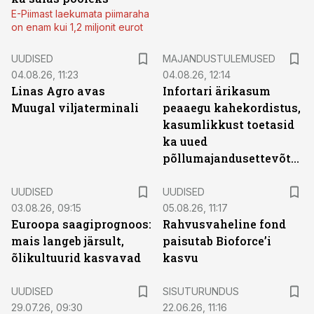
E-Piimast laekumata piimaraha
on enam kui 1,2 miljonit eurot
UUDISED
MAJANDUSTULEMUSED
04.08.26, 11:23
04.08.26, 12:14
Linas Agro avas
Infortari ärikasum
Muugal viljaterminali
peaaegu kahekordistus,
kasumlikkust toetasid
ka uued
põllumajandusettevõtted
UUDISED
UUDISED
03.08.26, 09:15
05.08.26, 11:17
Euroopa saagiprognoos:
Rahvusvaheline fond
mais langeb järsult,
paisutab Bioforce’i
õlikultuurid kasvavad
kasvu
ST
UUDISED
SISUTURUNDUS
29.07.26, 09:30
22.06.26, 11:16