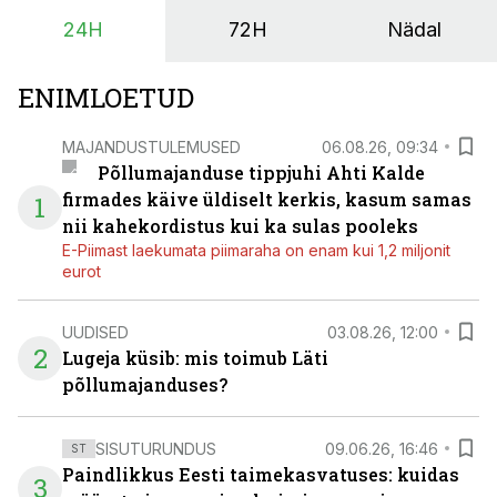
24H
72H
Nädal
ENIMLOETUD
MAJANDUSTULEMUSED
06.08.26, 09:34
Põllumajanduse tippjuhi Ahti Kalde
firmades käive üldiselt kerkis, kasum samas
1
nii kahekordistus kui ka sulas pooleks
E-Piimast laekumata piimaraha on enam kui 1,2 miljonit
eurot
UUDISED
03.08.26, 12:00
2
Lugeja küsib: mis toimub Läti
põllumajanduses?
SISUTURUNDUS
09.06.26, 16:46
ST
Paindlikkus Eesti taimekasvatuses: kuidas
3