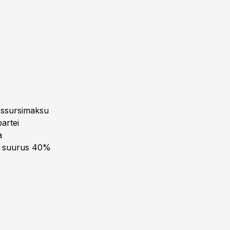
ressursimaksu
artei
a
su suurus 40%