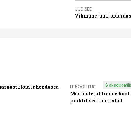
UUDISED
Vihmane juuli pidurdas
8 akadeemilis
iasäästlikud lahendused
IT KOOLITUS
Muutuste juhtimise kooli
praktilised tööriistad