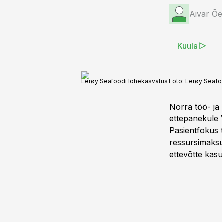
Aivar Õ
Kuula
Lerøy Seafoodi lõhekasvatus.
Foto:
Lerøy Seaf
Norra töö- ja
ettepanekule 
Pasientfokus t
ressursimaksu
ettevõtte kasu