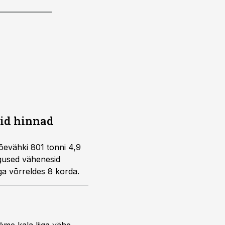
uid hinnad
jõevähki 801 tonni 4,9
ogused vähenesid
ga võrreldes 8 korda.