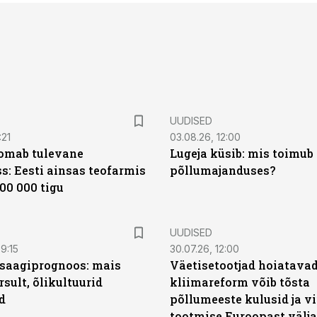
UUDISED
:21
03.08.26, 12:00
oomab tulevane
Lugeja küsib: mis toimub 
s: Eesti ainsas teofarmis
põllumajanduses?
00 000 tigu
UUDISED
9:15
30.07.26, 12:00
saagiprognoos: mais
Väetisetootjad hoiatavad
rsult, õlikultuurid
kliimareform võib tõsta
d
põllumeeste kulusid ja vi
tootmise Euroopast välja