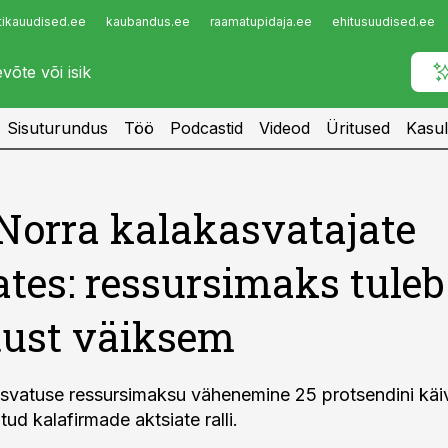
tikauudised.ee
kaubandus.ee
raamatupidaja.ee
ehitusuudised.ee
Infopank
Radar
Sisuturundus
Töö
Podcastid
Videod
Üritused
Kasul
Norra kalakasvatajate
ates: ressursimaks tuleb
tust väiksem
svatuse ressursimaksu vähenemine 25 protsendini käiv
itud kalafirmade aktsiate ralli.