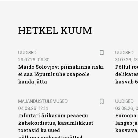
HETKEL KUUM
UUDISED
UUDISED
29.07.26, 09:30
31.07.26, 13
Maido Solovjov: piimahinna riski
Põllul r
ei saa lõputult ühe osapoole
delikates
kanda jätta
kasvab 6
MAJANDUSTULEMUSED
UUDISED
04.08.26, 12:14
03.08.26, 0
Infortari ärikasum peaaegu
Euroopa 
kahekordistus, kasumlikkust
langeb jä
toetasid ka uued
kasvava
põllumajandusettevõtted