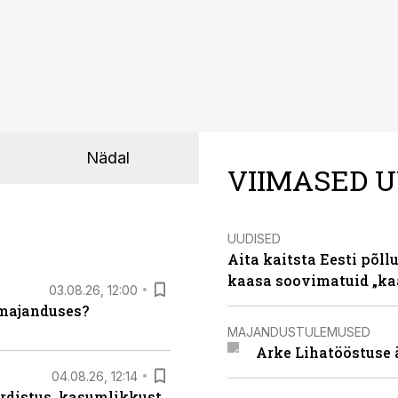
Nädal
VIIMASED U
UUDISED
Aita kaitsta Eesti põllu
kaasa soovimatuid „kaa
03.08.26, 12:00
umajanduses?
MAJANDUSTULEMUSED
Arke Lihatööstuse 
04.08.26, 12:14
rdistus, kasumlikkust