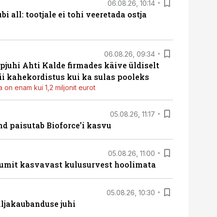
06.08.26, 10:14
i all: tootjale ei tohi veeretada ostja
06.08.26, 09:34
pjuhi Ahti Kalde firmades käive üldiselt
i kahekordistus kui ka sulas pooleks
 on enam kui 1,2 miljonit eurot
05.08.26, 11:17
d paisutab Bioforce’i kasvu
05.08.26, 11:00
umit kasvavast kulusurvest hoolimata
05.08.26, 10:30
ljakaubanduse juhi