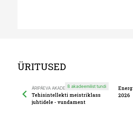
ÜRITUSED
8 akadeemilist tundi
Energ
ÄRIPÄEVA AKADEEMIA
Tehisintellekti meistriklass
2026
juhtidele - vundament