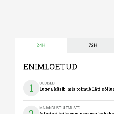
24H
72H
ENIMLOETUD
UUDISED
1
Lugeja küsib: mis toimub Läti põll
MAJANDUSTULEMUSED
2
Infortari ärikasum peaaegu kaheko