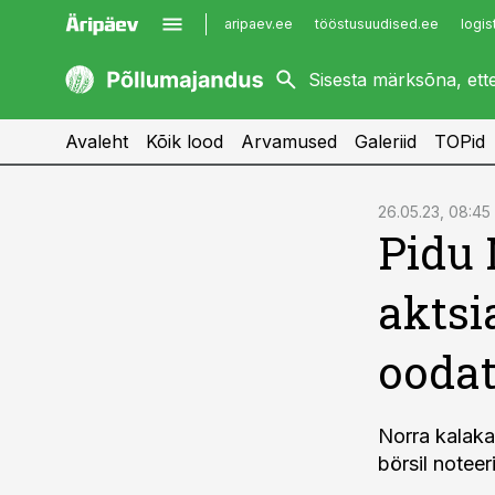
aripaev.ee
tööstusuudised.ee
logis
kaubandus.ee
imelineajalugu.ee
kinnisvarauudised.ee
imelineteadus.ee
Avaleht
Kõik lood
Arvamused
Galeriid
TOPid
cebook
26.05.23, 08:45
Pidu 
Twitter)
kedIn
aktsi
ail
ooda
k
Norra kalaka
börsil noteer