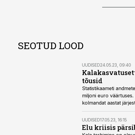
SEOTUD LOOD
UUDISED
24.05.23, 09:40
Kalakasvatuset
tõusid
Statistikaameti andmete
miljoni euro väärtuses
kolmandat aastat järje
UUDISED
17.05.23, 16:15
Elu kriisis pärs