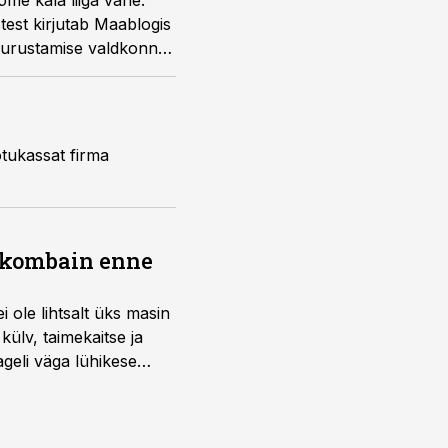
me kala liiga vähe.
test kirjutab Maablogis
turustamise valdkonna
ötukassat firma
b kombain enne
i ole lihtsalt üks masin
külv, taimekaitse ja
ageli väga lühikese