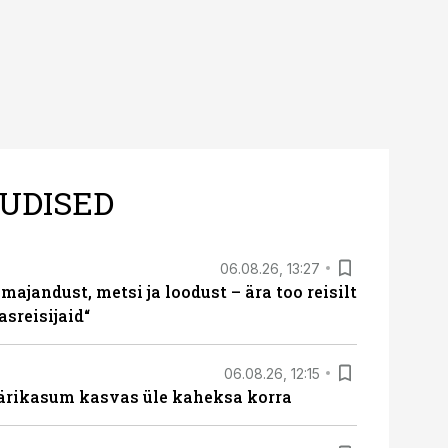
UDISED
06.08.26, 13:27
majandust, metsi ja loodust – ära too reisilt
sreisijaid“
06.08.26, 12:15
ärikasum kasvas üle kaheksa korra