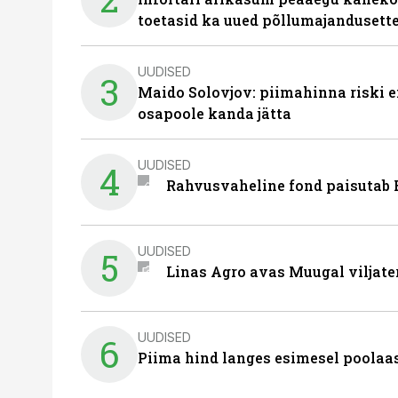
toetasid ka uued põllumajandusett
UUDISED
3
Maido Solovjov: piimahinna riski ei
osapoole kanda jätta
UUDISED
4
Rahvusvaheline fond paisutab B
UUDISED
5
Linas Agro avas Muugal viljate
UUDISED
6
Piima hind langes esimesel poolaast