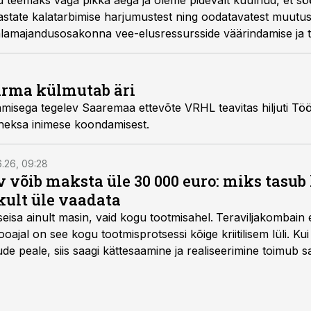
d teemaks väga pikka aega ja oleme pidevalt kuulnud, et söö
aastate kalatarbimise harjumustest ning oodatavatest muutus
alamajandusosakonna vee-elusressursside väärindamise ja 
eivald-Heapost.
irma külmutab äri
itamisega tegelev Saaremaa ettevõte VRHL teavitas hiljuti Tö
kaheksa inimese koondamisest.
6.26, 09:28
 võib maksta üle 30 000 euro: miks tasu
kult üle vaadata
seisa ainult masin, vaid kogu tootmisahel.
Teraviljakombain e
oajal on see kogu tootmisprotsessi kõige kriitilisem lüli. Kui 
e peale, siis saagi kättesaamine ja realiseerimine toimub s
kõigest 2-4 nädalaga.