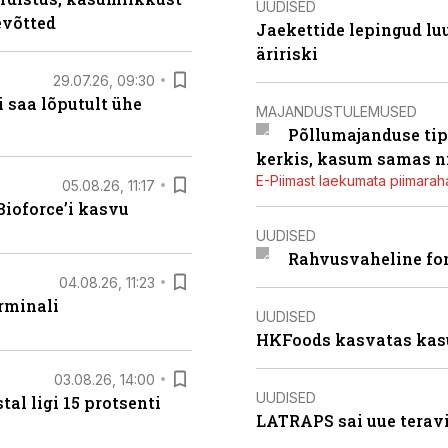
UUDISED
evõtted
Jaekettide lepingud luub
äririski
29.07.26, 09:30
 saa lõputult ühe
MAJANDUSTULEMUSED
Põllumajanduse tip
kerkis, kasum samas ni
E-Piimast laekumata piimaraha
05.08.26, 11:17
ioforce’i kasvu
UUDISED
Rahvusvaheline fon
04.08.26, 11:23
rminali
UUDISED
HKFoods kasvatas kas
03.08.26, 14:00
UUDISED
al ligi 15 protsenti
LATRAPS sai uue teravi