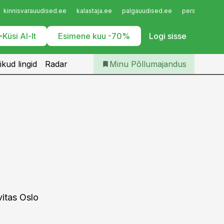
Iseteenindus
kinnisvarauudised.ee
kalastaja.ee
palgauudised.ee
personaliuudi
Telli Põllumajandus
Küsi AI-lt
Esimene kuu -70%
Logi sisse
ikud lingid
Radar
Minu Põllumajandus
itas Oslo