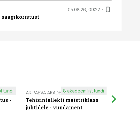
05.08.26, 09:22
 saagikoristust
t tundi
8 akadeemilist tundi
ÄRIPÄEVA AKADEEMIA
IT KOOLIT
tus -
Tehisintellekti meistriklass
Muutuste
juhtidele - vundament
praktilis