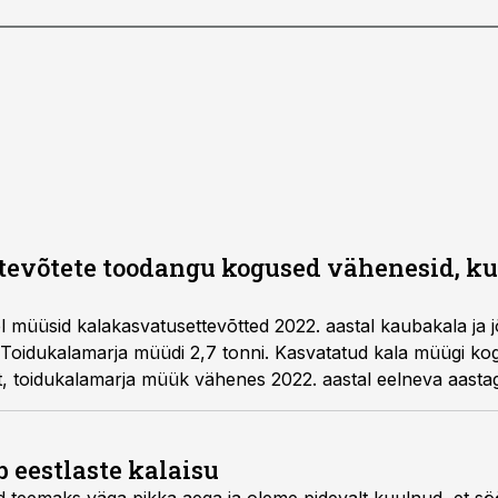
tevõtete toodangu kogused vähenesid, k
l müüsid kalakasvatusettevõtted 2022. aastal kaubakala ja 
. Toidukalamarja müüdi 2,7 tonni. Kasvatatud kala müügi k
st, toidukalamarja müük vähenes 2022. aastal eelneva aasta
ib eestlaste kalaisu