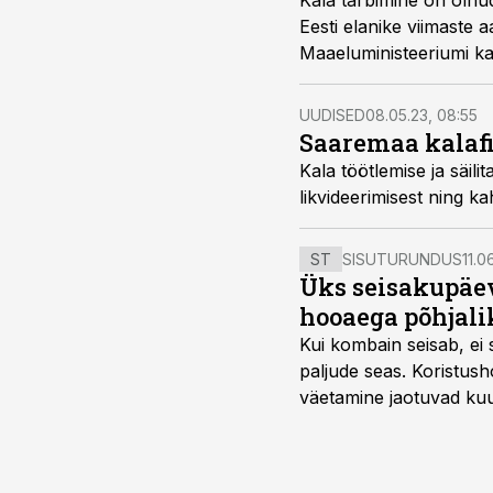
Kala tarbimine on olnu
Eesti elanike viimaste 
Maaeluministeeriumi k
peaspetsialist Laura Fr
UUDISED
08.05.23, 08:55
Saaremaa kalaf
Kala töötlemise ja säil
likvideerimisest ning 
ST
SISUTURUNDUS
11.0
Üks seisakupäev
hooaega põhjali
Kui kombain seisab, ei 
paljude seas. Koristusho
väetamine jaotuvad kuud
ajavahemiku jooksul – 