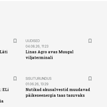
UUDISED
04.08.26, 11:23
Läti
Linas Agro avas Muugal
viljaterminali
ST
SISUTURUNDUS
01.06.26, 13:29
: ELi
Nutikad akusalvestid muudavad
päikeseenergia taas tasuvaks
ia