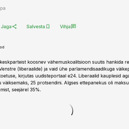
epa
Jaga
Salvesta
Vihja
ood
 keskparteist koosnev vähemuskoalitsioon suutis hankida 
Venstre (liberaalide) ja vaid ühe parlamendisaadikuga väikep
oetuse, kirjutas uudisteportaal e24. Liberaalid kauplesid ag
 väiksemaks, 25 protsendini. Algses ettepanekus oli mak
mist, seejärel 35%.