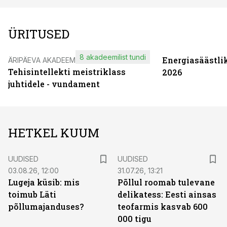
ÜRITUSED
8 akadeemilist tundi
Energiasäästli
ÄRIPÄEVA AKADEEMIA
Tehisintellekti meistriklass
2026
juhtidele - vundament
HETKEL KUUM
UUDISED
UUDISED
03.08.26, 12:00
31.07.26, 13:21
Lugeja küsib: mis
Põllul roomab tulevane
toimub Läti
delikatess: Eesti ainsas
põllumajanduses?
teofarmis kasvab 600
000 tigu