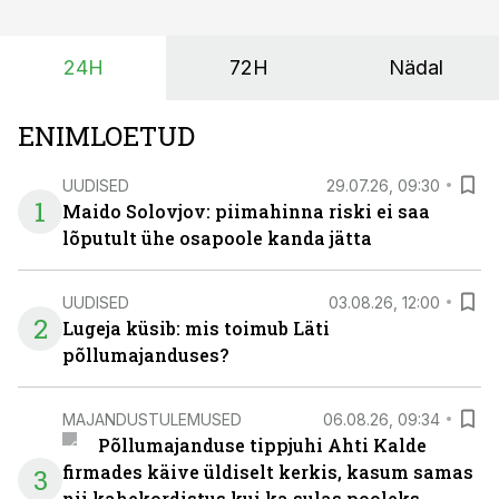
investeeringuid tegemata. Baltic Agro masinarent tagab
vajaliku traktori ja lisavarustuse just siis, kui töömaht
24H
72H
Nädal
on suurim ning iga töötund on oluline.
ENIMLOETUD
UUDISED
29.07.26, 09:30
1
Maido Solovjov: piimahinna riski ei saa
lõputult ühe osapoole kanda jätta
UUDISED
03.08.26, 12:00
2
Lugeja küsib: mis toimub Läti
põllumajanduses?
MAJANDUSTULEMUSED
06.08.26, 09:34
Põllumajanduse tippjuhi Ahti Kalde
firmades käive üldiselt kerkis, kasum samas
3
nii kahekordistus kui ka sulas pooleks