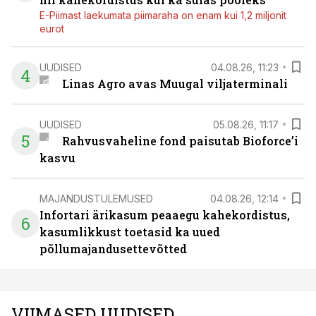
E-Piimast laekumata piimaraha on enam kui 1,2 miljonit
eurot
UUDISED
04.08.26, 11:23
4
Linas Agro avas Muugal viljaterminali
UUDISED
05.08.26, 11:17
5
Rahvusvaheline fond paisutab Bioforce’i
kasvu
MAJANDUSTULEMUSED
04.08.26, 12:14
Infortari ärikasum peaaegu kahekordistus,
6
kasumlikkust toetasid ka uued
põllumajandusettevõtted
VIIMASED UUDISED