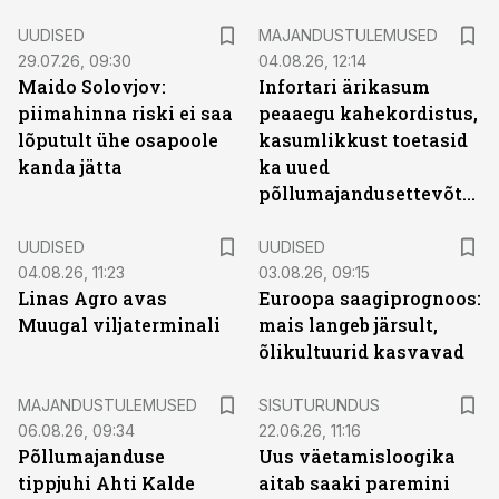
UUDISED
MAJANDUSTULEMUSED
29.07.26, 09:30
04.08.26, 12:14
Maido Solovjov:
Infortari ärikasum
piimahinna riski ei saa
peaaegu kahekordistus,
lõputult ühe osapoole
kasumlikkust toetasid
kanda jätta
ka uued
põllumajandusettevõtted
UUDISED
UUDISED
04.08.26, 11:23
03.08.26, 09:15
Linas Agro avas
Euroopa saagiprognoos:
Muugal viljaterminali
mais langeb järsult,
õlikultuurid kasvavad
ST
MAJANDUSTULEMUSED
SISUTURUNDUS
06.08.26, 09:34
22.06.26, 11:16
Põllumajanduse
Uus väetamisloogika
tippjuhi Ahti Kalde
aitab saaki paremini