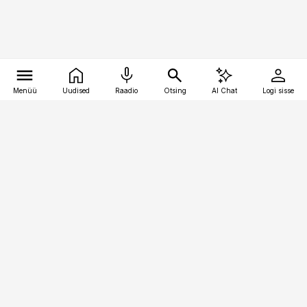
Menüü
Uudised
Raadio
Otsing
AI Chat
Logi sisse
Vana-Lõuna 39/1, 19094 Tallinn
(+372) 667 0111
pollumajandus@pollumajandus.ee
Telli
Reklaam
Firmast
Sisu kasutamisõigused
Ajakirjaniku
eetikakoodeks