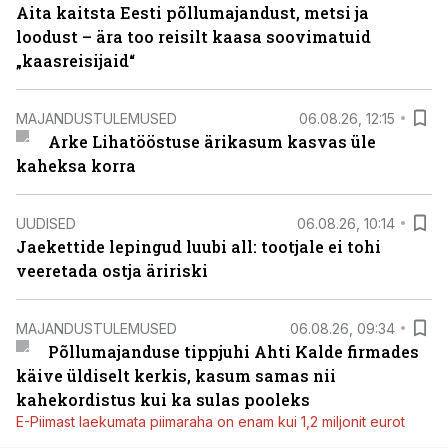
Aita kaitsta Eesti põllumajandust, metsi ja
loodust – ära too reisilt kaasa soovimatuid
„kaasreisijaid“
MAJANDUSTULEMUSED
06.08.26, 12:15
Arke Lihatööstuse ärikasum kasvas üle
kaheksa korra
UUDISED
06.08.26, 10:14
Jaekettide lepingud luubi all: tootjale ei tohi
veeretada ostja äririski
MAJANDUSTULEMUSED
06.08.26, 09:34
Põllumajanduse tippjuhi Ahti Kalde firmades
käive üldiselt kerkis, kasum samas nii
kahekordistus kui ka sulas pooleks
E-Piimast laekumata piimaraha on enam kui 1,2 miljonit eurot