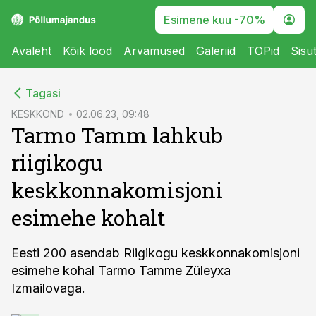
Esimene kuu -70%
Avaleht
Kõik lood
Arvamused
Galeriid
TOPid
Sisu
cebook
Tagasi
Twitter)
KESKKOND
02.06.23, 09:48
Tarmo Tamm lahkub
kedIn
riigikogu
ail
keskkonnakomisjoni
k
esimehe kohalt
Eesti 200 asendab Riigikogu keskkonnakomisjoni
esimehe kohal Tarmo Tamme Züleyxa
Izmailovaga.