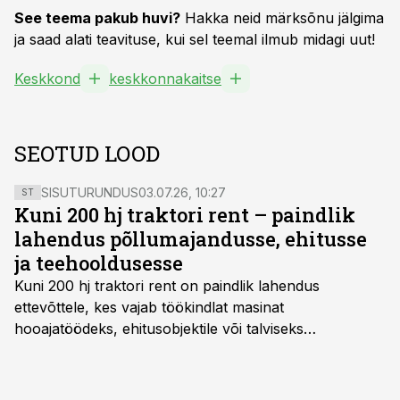
See teema pakub huvi?
Hakka neid märksõnu jälgima
ja saad alati teavituse, kui sel teemal ilmub midagi uut!
Keskkond
keskkonnakaitse
SEOTUD LOOD
SISUTURUNDUS
03.07.26, 10:27
ST
Kuni 200 hj traktori rent – paindlik
lahendus põllumajandusse, ehitusse
ja teehooldusesse
Kuni 200 hj traktori rent
on paindlik lahendus
ettevõttele, kes vajab töökindlat masinat
hooajatöödeks, ehitusobjektile või talviseks
lumetõrjeks. Renditraktor kuni 200 hj aitab katta
hooajalisi töötippe, ootamatuid lisatöid või asendada
ajutiselt rivist välja langenud tehnikat, ja seda ilma suuri