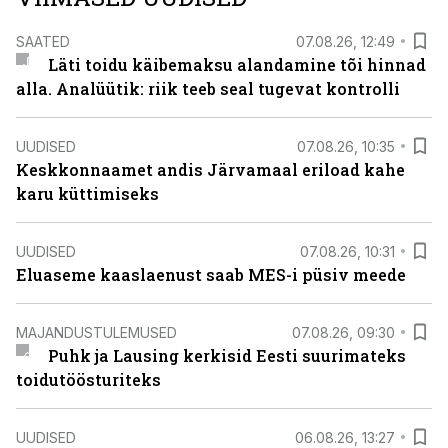
SAATED
07.08.26, 12:49
Läti toidu käibemaksu alandamine tõi hinnad
alla. Analüütik: riik teeb seal tugevat kontrolli
UUDISED
07.08.26, 10:35
Keskkonnaamet andis Järvamaal eriload kahe
karu küttimiseks
UUDISED
07.08.26, 10:31
Eluaseme kaaslaenust saab MES-i püsiv meede
MAJANDUSTULEMUSED
07.08.26, 09:30
Puhk ja Lausing kerkisid Eesti suurimateks
toidutöösturiteks
UUDISED
06.08.26, 13:27