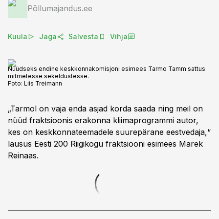
Põllumajandus.ee
Kuula
Jaga
Salvesta
Vihja
Nüüdseks endine keskkonnakomisjoni esimees Tarmo Tamm sattus
mitmetesse sekeldustesse.
Foto:
Liis Treimann
„Tarmol on vaja enda asjad korda saada ning meil on
nüüd fraktsioonis erakonna kliimaprogrammi autor,
kes on keskkonnateemadele suurepärane eestvedaja,“
lausus Eesti 200 Riigikogu fraktsiooni esimees Marek
Reinaas.