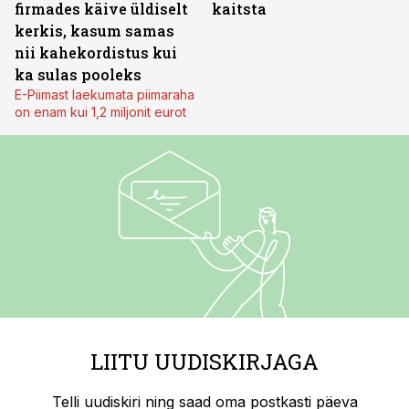
firmades käive üldiselt
kaitsta
kerkis, kasum samas
nii kahekordistus kui
ka sulas pooleks
E-Piimast laekumata piimaraha
on enam kui 1,2 miljonit eurot
LIITU UUDISKIRJAGA
Telli uudiskiri ning saad oma postkasti päeva