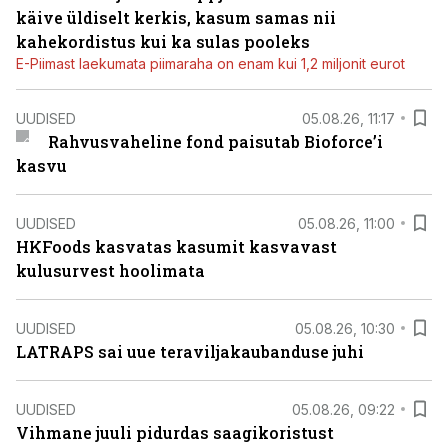
käive üldiselt kerkis, kasum samas nii
kahekordistus kui ka sulas pooleks
E-Piimast laekumata piimaraha on enam kui 1,2 miljonit eurot
UUDISED
05.08.26, 11:17
Rahvusvaheline fond paisutab Bioforce’i
kasvu
UUDISED
05.08.26, 11:00
HKFoods kasvatas kasumit kasvavast
kulusurvest hoolimata
UUDISED
05.08.26, 10:30
LATRAPS sai uue teraviljakaubanduse juhi
UUDISED
05.08.26, 09:22
Vihmane juuli pidurdas saagikoristust