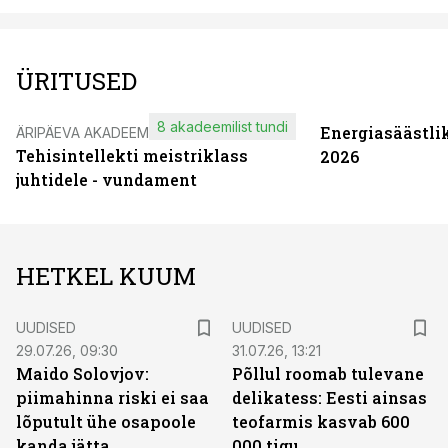
ÜRITUSED
8 akadeemilist tundi
Energiasäästli
ÄRIPÄEVA AKADEEMIA
Tehisintellekti meistriklass
2026
juhtidele - vundament
HETKEL KUUM
UUDISED
UUDISED
29.07.26, 09:30
31.07.26, 13:21
Maido Solovjov:
Põllul roomab tulevane
piimahinna riski ei saa
delikatess: Eesti ainsas
lõputult ühe osapoole
teofarmis kasvab 600
kanda jätta
000 tigu