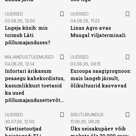
UUDISED
UUDISED
03.08.26, 12:00
04.08.26, 11:23
Lugeja küsib: mis
Linas Agro avas
toimub Läti
Muugal viljaterminali
põllumajanduses?
MAJANDUSTULEMUSED
UUDISED
04.08.26, 12:14
03.08.26, 09:15
Infortari ärikasum
Euroopa saagiprognoos:
peaaegu kahekordistus,
mais langeb järsult,
kasumlikkust toetasid
õlikultuurid kasvavad
ka uued
põllumajandusettevõtted
ST
UUDISED
SISUTURUNDUS
30.07.26, 12:00
11.06.26, 09:28
Väetisetootjad
Üks seisakupäev võib
hoiatavad: ELi
maksta üle 30 000 euro: