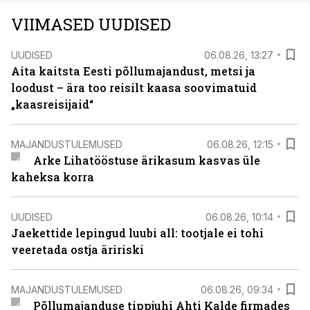
VIIMASED UUDISED
UUDISED
06.08.26, 13:27
Aita kaitsta Eesti põllumajandust, metsi ja
loodust – ära too reisilt kaasa soovimatuid
„kaasreisijaid“
MAJANDUSTULEMUSED
06.08.26, 12:15
Arke Lihatööstuse ärikasum kasvas üle
kaheksa korra
UUDISED
06.08.26, 10:14
Jaekettide lepingud luubi all: tootjale ei tohi
veeretada ostja äririski
MAJANDUSTULEMUSED
06.08.26, 09:34
Põllumajanduse tippjuhi Ahti Kalde firmades