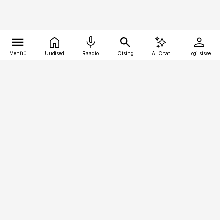
Menüü
Uudised
Raadio
Otsing
AI Chat
Logi sisse
Vana-Lõuna 39/1, 19094 Tallinn
(+372) 667 0111
pollumajandus@pollumajandus.ee
Telli
Reklaam
Firmast
Sisu kasutamisõigused
Ajakirjaniku
eetikakoodeks
Üldtingimused
Privaatsustingimused