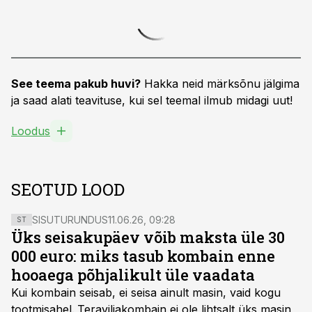
See teema pakub huvi?
Hakka neid märksõnu jälgima
ja saad alati teavituse, kui sel teemal ilmub midagi uut!
Loodus
SEOTUD LOOD
SISUTURUNDUS
11.06.26, 09:28
ST
Üks seisakupäev võib maksta üle 30
000 euro: miks tasub kombain enne
hooaega põhjalikult üle vaadata
Kui kombain seisab, ei seisa ainult masin, vaid kogu
tootmisahel.
Teraviljakombain ei ole lihtsalt üks masin