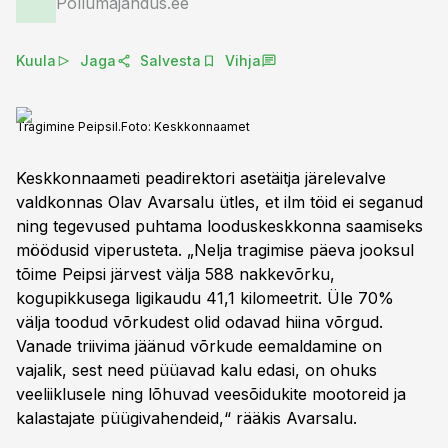
Põllumajandus.ee
Kuula
Jaga
Salvesta
Vihja
Tragimine Peipsil.
Foto:
Keskkonnaamet
Keskkonnaameti peadirektori asetäitja järelevalve
valdkonnas Olav Avarsalu ütles, et ilm töid ei seganud
ning tegevused puhtama looduskeskkonna saamiseks
möödusid viperusteta. „Nelja tragimise päeva jooksul
tõime Peipsi järvest välja 588 nakkevõrku,
kogupikkusega ligikaudu 41,1 kilomeetrit. Üle 70%
välja toodud võrkudest olid odavad hiina võrgud.
Vanade triivima jäänud võrkude eemaldamine on
vajalik, sest need püüavad kalu edasi, on ohuks
veeliiklusele ning lõhuvad veesõidukite mootoreid ja
kalastajate püügivahendeid,“ rääkis Avarsalu.