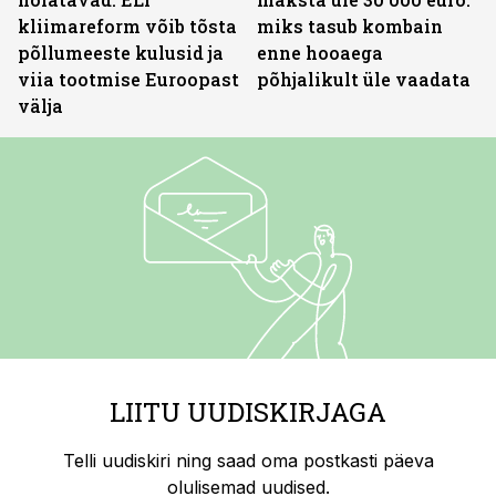
kliimareform võib tõsta
miks tasub kombain
põllumeeste kulusid ja
enne hooaega
viia tootmise Euroopast
põhjalikult üle vaadata
välja
LIITU UUDISKIRJAGA
Telli uudiskiri ning saad oma postkasti päeva
olulisemad uudised.