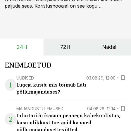
paljude seas. Koristushooajal on see kogu
tootmisprotsessi kõige kriitilisem lüli. Kui külv,
taimekaitse ja väetamine jaotuvad kuude peale, siis
saagi kättesaamine ja realiseerimine toimub sageli väga
lühikese ajavahemiku jooksul – kõigest 2-4 nädalaga.
24H
72H
Nädal
ENIMLOETUD
UUDISED
03.08.26, 12:00
1
Lugeja küsib: mis toimub Läti
põllumajanduses?
MAJANDUSTULEMUSED
04.08.26, 12:14
Infortari ärikasum peaaegu kahekordistus,
2
kasumlikkust toetasid ka uued
põllumajandusettevõtted