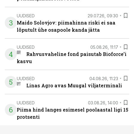
UUDISED
29.07.26, 09:30
3
Maido Solovjov: piimahinna riski ei saa
lõputult ühe osapoole kanda jätta
UUDISED
05.08.26, 11:17
4
Rahvusvaheline fond paisutab Bioforce’i
kasvu
UUDISED
04.08.26, 11:23
5
Linas Agro avas Muugal viljaterminali
UUDISED
03.08.26, 14:00
6
Piima hind langes esimesel poolaastal ligi 15
protsenti