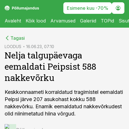
Esimene kuu -70%
Avaleht
Kõik lood
Arvamused
Galeriid
TOPid
Sisu
cebook
Tagasi
Twitter)
LOODUS
16.06.23, 07:10
Nelja talgupäevaga
kedIn
eemaldati Peipsist 588
ail
nakkevõrku
k
Keskkonnaameti korraldatud tragimistel eemaldati
Peipsi järve 207 asukohast kokku 588
nakkevõrku. Enamik eemaldatud nakkevõrkudest
olid niinimetatud hiina võrgud.