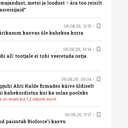
majandust, metsi ja loodust – ära too reisilt
sreisijaid“
06.08.26, 12:15
ärikasum kasvas üle kaheksa korra
06.08.26, 10:14
i all: tootjale ei tohi veeretada ostja
06.08.26, 09:34
pjuhi Ahti Kalde firmades käive üldiselt
i kahekordistus kui ka sulas pooleks
 on enam kui 1,2 miljonit eurot
05.08.26, 11:17
d paisutab Bioforce’i kasvu