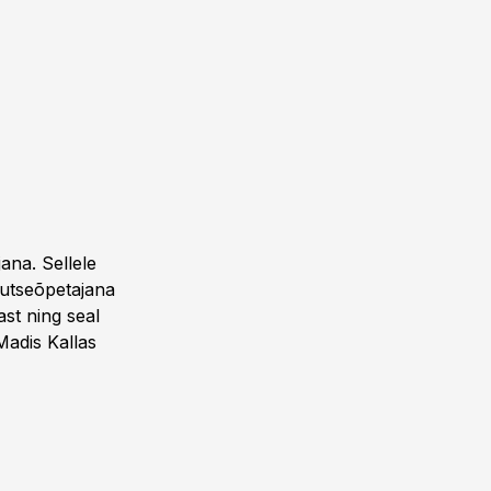
ana. Sellele
kutseõpetajana
st ning seal
Madis Kallas