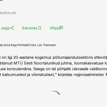
jandus.ee
Jaga
Salvesta
Vihja
 tööd Kaja Piirfeldt.
Foto:
Liis Treimann
til on ligi 20-aastane kogemus põllumajandussektoris ettevõtj
töötanud MTÜ Eesti Noortalunikud juhina, loomakasvatuse 
se konsulendina. Seega on tal põhjalik ülevaade valdkonna
 katsumustest ja võimalustest,“ kirjeldas regionaalminister 