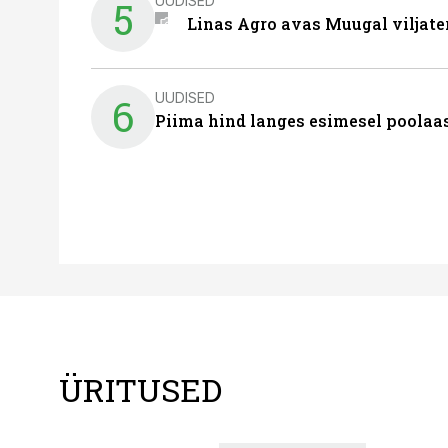
UUDISED
5
Linas Agro avas Muugal viljate
UUDISED
6
Piima hind langes esimesel poolaast
ÜRITUSED