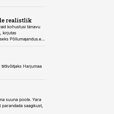
le realistlik
vaid kohustusi tänavu
 kirjutas
useks Põllumajandus.ee
iitlivõitjaks Harjumaa
uma suuna poole. Yara
t parandada saagikust,