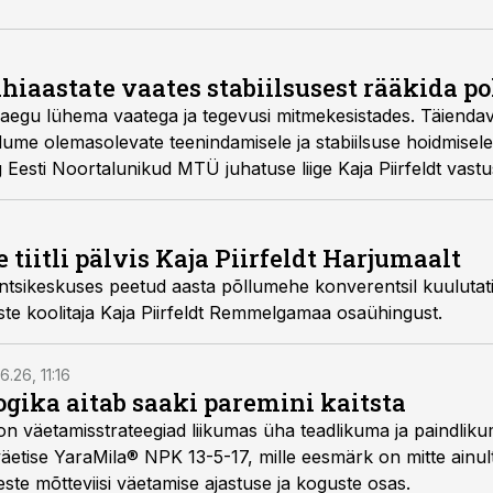
lähiaastate vaates stabiilsusest rääkida po
 praegu lühema vaatega ja tegevusi mitmekesistades. Täienda
dume olemasolevate teenindamisele ja stabiilsuse hoidmisele,
sti Noortalunikud MTÜ juhatuse liige Kaja Piirfeldt vast
le.
tiitli pälvis Kaja Piirfeldt Harjumaalt
tsikeskuses peetud aasta põllumehe konverentsil kuulutati t
ste koolitaja Kaja Piirfeldt Remmelgamaa osaühingust.
6.26, 11:16
gika aitab saaki paremini kaitsta
on väetamisstrateegiad liikumas üha teadlikuma ja paindlik
äetise YaraMila® NPK 13-5-17, mille eesmärk on mitte ainul
te mõtteviisi väetamise ajastuse ja koguste osas.