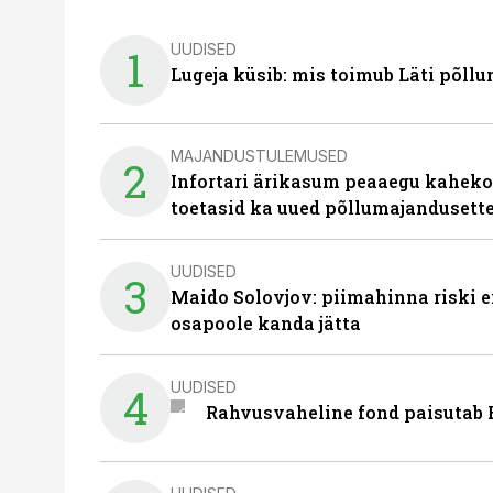
UUDISED
1
Lugeja küsib: mis toimub Läti põll
MAJANDUSTULEMUSED
2
Infortari ärikasum peaaegu kaheko
toetasid ka uued põllumajandusett
UUDISED
3
Maido Solovjov: piimahinna riski ei
osapoole kanda jätta
UUDISED
4
Rahvusvaheline fond paisutab B