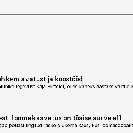
rohkem avatust ja koostööd
alunike tegevust Kaja Piirfeldt, olles kaheks aastaks valitud
Eesti loomakasvatus on tõsise surve all
gab põuast tingitud raske olukorra käes, kus loomasöödak