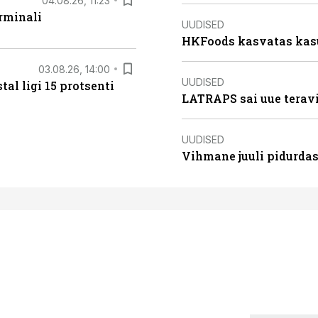
04.08.26, 11:23
rminali
UUDISED
HKFoods kasvatas kas
03.08.26, 14:00
UUDISED
al ligi 15 protsenti
LATRAPS sai uue teravi
UUDISED
Vihmane juuli pidurdas