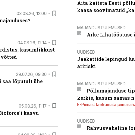
Aita kaitsta Eesti põllu
kaasa soovimatuid „kaa
03.08.26, 12:00
umajanduses?
MAJANDUSTULEMUSED
Arke Lihatööstuse 
04.08.26, 12:14
rdistus, kasumlikkust
UUDISED
evõtted
Jaekettide lepingud luub
äririski
29.07.26, 09:30
 saa lõputult ühe
MAJANDUSTULEMUSED
Põllumajanduse tip
kerkis, kasum samas ni
E-Piimast laekumata piimaraha
05.08.26, 11:17
ioforce’i kasvu
UUDISED
Rahvusvaheline fon