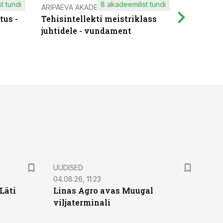
t tundi
8 akadeemilist tundi
ÄRIPÄEVA AKADEEMIA
IT KOOLIT
tus -
Tehisintellekti meistriklass
Muutuste
juhtidele - vundament
praktilis
UUDISED
04.08.26, 11:23
Läti
Linas Agro avas Muugal
viljaterminali