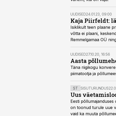
UUDISED
24.01.23, 09:00
Kaja Piirfeldt: 
Isiklikult teen plaane
võtta ei plaani, kesken
Remmelgamaa OÜ ning Ee
arvamusliidrite küsitluse
UUDISED
27.10.20, 16:56
Aasta põllumehe 
Täna riigikogu konveren
piimatootja ja põllumee
ST
SISUTURUNDUS
22.0
Uus väetamisloo
Eesti põllumajanduses 
on toonud turule uue v
vaid ka muuta põllumees