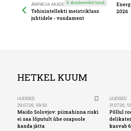
8 akadeemilist tundi
Energ
ÄRIPÄEVA AKADEEMIA
Tehisintellekti meistriklass
2026
juhtidele - vundament
HETKEL KUUM
UUDISED
UUDISED
29.07.26, 09:30
31.07.26, 13
Maido Solovjov: piimahinna riski
Põllul r
ei saa lõputult ühe osapoole
delikates
kanda jätta
kasvab 6