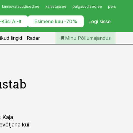
Iseteenindus
kinnisvarauudised.ee
kalastaja.ee
palgauudised.ee
personaliuudi
Telli Põllumajandus
Küsi AI-lt
Esimene kuu -70%
Logi sisse
ikud lingid
Radar
Minu Põllumajandus
ustab
k Kaja
evõtjana kui