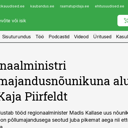
tikauudised.ee
kaubandus.ee
raamatupidaja.ee
ehitusuudised.ee
Infopank
Radar
Sisuturundus
Töö
Podcastid
Videod
Üritused
Kasul
naalministri
umajandusnõunikuna al
Kaja Piirfeldt
alustab tööd regionaalminister Madis Kallase uus nõuni
es on põllumajandusega seotud juba pikemat aega nii ett
a.