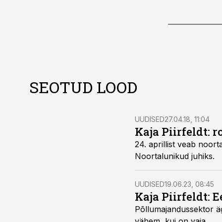
SEOTUD LOOD
UUDISED
27.04.18, 11:04
Kaja Piirfeldt: 
24. aprillist veab noort
Noortalunikud juhiks.
UUDISED
19.06.23, 08:45
Kaja Piirfeldt: 
Põllumajandussektor ä
vähem, kui on vaja.