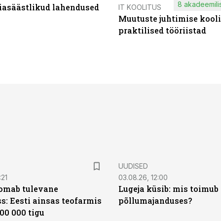
8 akadeemilis
iasäästlikud lahendused
IT KOOLITUS
Muutuste juhtimise kooli
praktilised tööriistad
UUDISED
:21
03.08.26, 12:00
oomab tulevane
Lugeja küsib: mis toimub 
s: Eesti ainsas teofarmis
põllumajanduses?
00 000 tigu