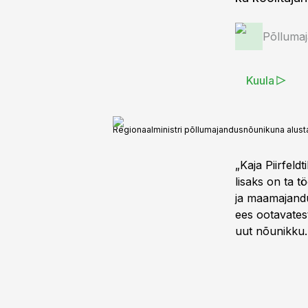
Põlluma
Kuula
Regionaalministri põllumajandusnõunikuna alustab
„Kaja Piirfeld
lisaks on ta 
ja maamajandu
ees ootavatest
uut nõunikku.