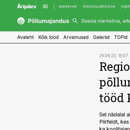
aripaev.ee
tööstusuudised.ee
logis
kaubandus.ee
imelineajalugu.ee
kinnisvarauudised.ee
imelineteadus.ee
Avaleht
Kõik lood
Arvamused
Galeriid
TOPid
cebook
26.06.23, 16:57
Regio
Twitter)
kedIn
põll
ail
tööd 
k
Sel nädalal 
Piirfeldt, k
ka koolitajan