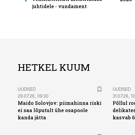
juhtidele - vundament
HETKEL KUUM
UUDISED
UUDISED
29.07.26, 09:30
31.07.26, 13
Maido Solovjov: piimahinna riski
Põllul r
ei saa lõputult ühe osapoole
delikates
kanda jätta
kasvab 6