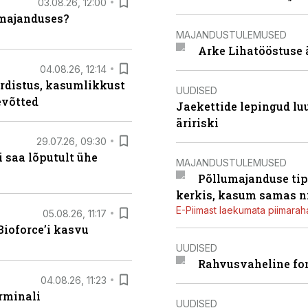
03.08.26, 12:00
umajanduses?
MAJANDUSTULEMUSED
Arke Lihatööstuse 
04.08.26, 12:14
rdistus, kasumlikkust
UUDISED
evõtted
Jaekettide lepingud luub
äririski
29.07.26, 09:30
 saa lõputult ühe
MAJANDUSTULEMUSED
Põllumajanduse tip
kerkis, kasum samas ni
E-Piimast laekumata piimaraha
05.08.26, 11:17
ioforce’i kasvu
UUDISED
Rahvusvaheline fon
04.08.26, 11:23
rminali
UUDISED