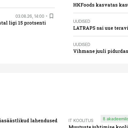
HKFoods kasvatas kas
03.08.26, 14:00
UUDISED
al ligi 15 protsenti
LATRAPS sai uue teravi
UUDISED
Vihmane juuli pidurdas
8 akadeemilis
iasäästlikud lahendused
IT KOOLITUS
Muutuste juhtimise kooli