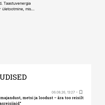
d. Taastuvenergia
r ületootmine, mis
s nii ehitus- kui ka
tes.
UDISED
06.08.26, 13:27
majandust, metsi ja loodust – ära too reisilt
sreisijaid“