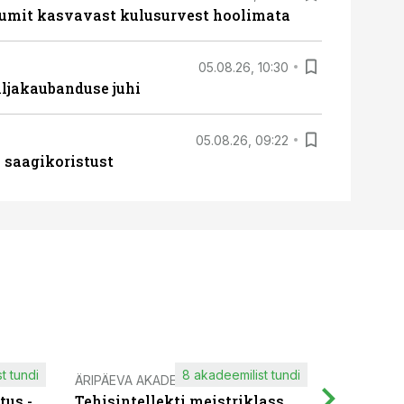
umit kasvavast kulusurvest hoolimata
05.08.26, 10:30
ljakaubanduse juhi
05.08.26, 09:22
 saagikoristust
t tundi
8 akadeemilist tundi
ÄRIPÄEVA AKADEEMIA
IT KOOLIT
tus -
Tehisintellekti meistriklass
Muutuste