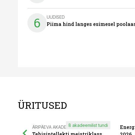
UUDISED
6
Piima hind langes esimesel poolaast
ÜRITUSED
8 akadeemilist tundi
Energ
ÄRIPÄEVA AKADEEMIA
Tehisintellekti meistriklass
2026