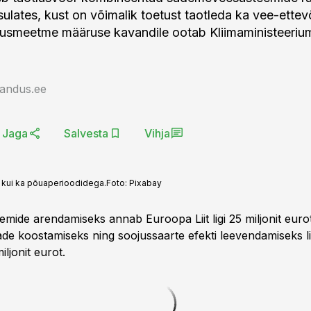
sulates, kust on võimalik toetust taotleda ka vee-ettevõ
usmeetme määruse kavandile ootab Kliimaministeeriu
jandus.ee
Jaga
Salvesta
Vihja
e kui ka põuaperioodidega.
Foto:
Pixabay
mide arendamiseks annab Euroopa Liit ligi 25 miljonit eurot
ade koostamiseks ning soojussaarte efekti leevendamiseks l
iljonit eurot.