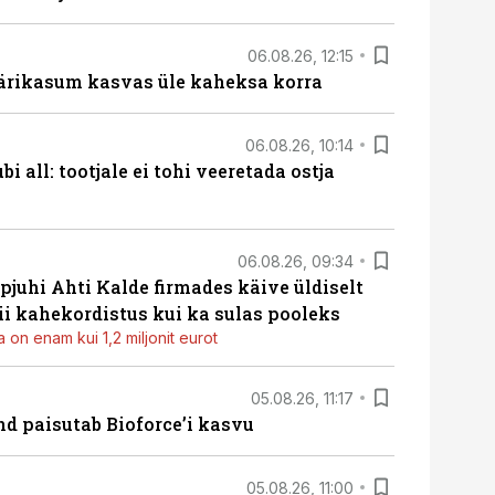
06.08.26, 12:15
ärikasum kasvas üle kaheksa korra
06.08.26, 10:14
i all: tootjale ei tohi veeretada ostja
06.08.26, 09:34
pjuhi Ahti Kalde firmades käive üldiselt
i kahekordistus kui ka sulas pooleks
 on enam kui 1,2 miljonit eurot
05.08.26, 11:17
d paisutab Bioforce’i kasvu
05.08.26, 11:00