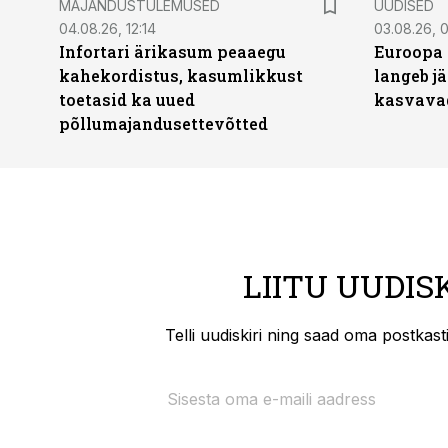
MAJANDUSTULEMUSED
UUDISED
04.08.26, 12:14
03.08.26, 0
Infortari ärikasum peaaegu
Euroopa 
kahekordistus, kasumlikkust
langeb jä
toetasid ka uued
kasvava
põllumajandusettevõtted
LIITU UUDIS
Telli uudiskiri ning saad oma postkas