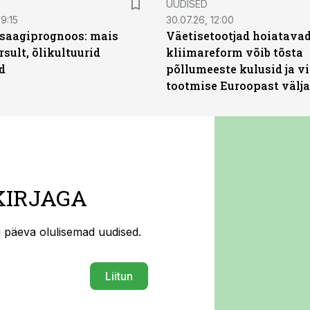
UUDISED
9:15
30.07.26, 12:00
saagiprognoos: mais
Väetisetootjad hoiatavad
rsult, õlikultuurid
kliimareform võib tõsta
d
põllumeeste kulusid ja vi
tootmise Euroopast välja
KIRJAGA
ti päeva olulisemad uudised.
Liitun