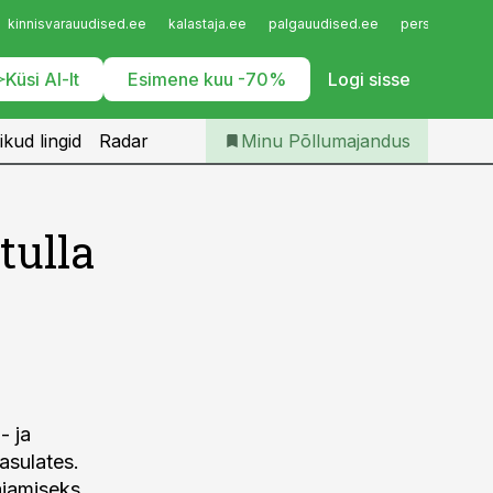
Iseteenindus
kinnisvarauudised.ee
kalastaja.ee
palgauudised.ee
personaliuudi
Telli Põllumajandus
Küsi AI-lt
Esimene kuu -70%
Logi sisse
ikud lingid
Radar
Minu Põllumajandus
tulla
- ja
asulates.
ajamiseks