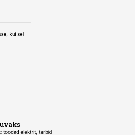
se, kui sel
suvaks
 toodad elektrit, tarbid