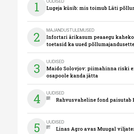
UUDISED
1
Lugeja küsib: mis toimub Läti põll
MAJANDUSTULEMUSED
2
Infortari ärikasum peaaegu kaheko
toetasid ka uued põllumajandusett
UUDISED
3
Maido Solovjov: piimahinna riski ei
osapoole kanda jätta
UUDISED
4
Rahvusvaheline fond paisutab B
UUDISED
5
Linas Agro avas Muugal viljate