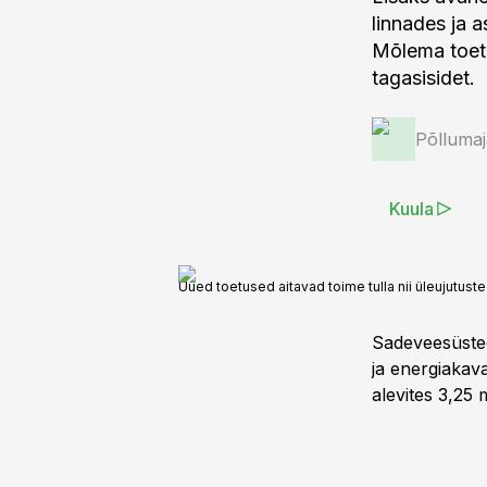
linnades ja a
Mõlema toet
tagasisidet.
Põlluma
Kuula
Uued toetused aitavad toime tulla nii üleujutust
Sadeveesüstee
ja energiakav
alevites 3,25 m