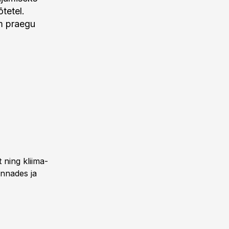
tetel.
m praegu
 ning kliima-
innades ja