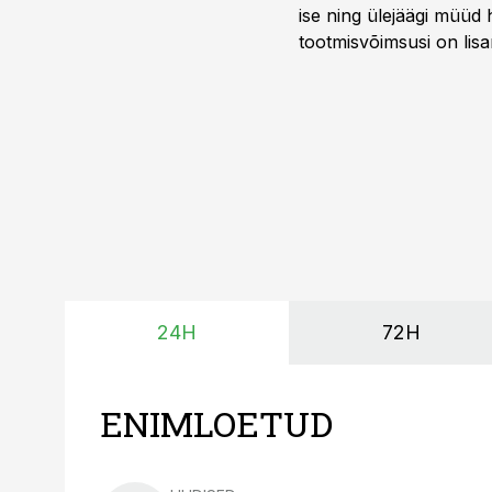
ise ning ülejäägi müüd
tootmisvõimsusi on lisa
surub börsihinna madala
põllumajandusettevõtet
24H
72H
ENIMLOETUD