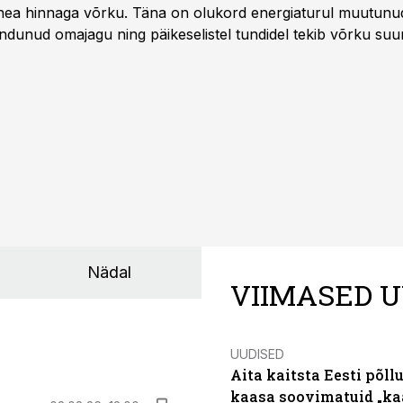
 hea hinnaga võrku. Täna on olukord energiaturul muutunu
ndunud omajagu ning päikeselistel tundidel tekib võrku suu
ks või isegi negatiivseks. Seetõttu on akusalvestid muutuma
e jaoks üheks olulisemaks investeeringuks energialahendus
Nädal
VIIMASED U
UUDISED
Aita kaitsta Eesti põllu
kaasa soovimatuid „kaa