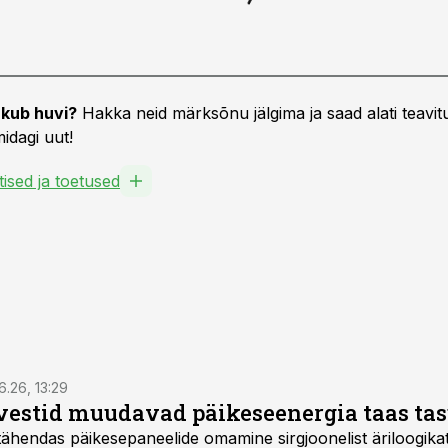
kub huvi?
Hakka neid märksõnu jälgima ja saad alati teavitu
idagi uut!
tised ja toetused
6.26, 13:29
vestid muudavad päikeseenergia taas ta
tähendas päikesepaneelide omamine sirgjoonelist äriloogikat: