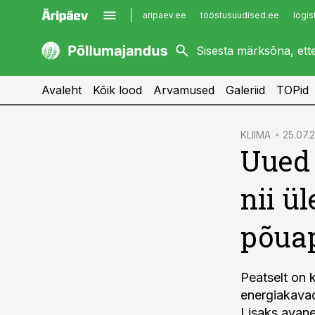
aripaev.ee
tööstusuudised.ee
logis
kaubandus.ee
imelineajalugu.ee
kinnisvarauudised.ee
imelineteadus.ee
Avaleht
Kõik lood
Arvamused
Galeriid
TOPid
cebook
KLIIMA
25.07.2
Uued 
Twitter)
kedIn
nii ü
ail
põua
k
Peatselt on k
energiakavad
Lisaks avan