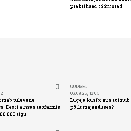
praktilised tööriistad
UUDISED
:21
03.08.26, 12:00
oomab tulevane
Lugeja küsib: mis toimub 
s: Eesti ainsas teofarmis
põllumajanduses?
00 000 tigu