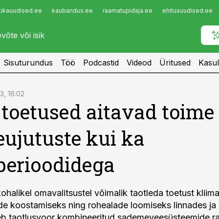
tikauudised.ee
kaubandus.ee
raamatupidaja.ee
ehitusuudised.ee
Infopank
Radar
Sisuturundus
Töö
Podcastid
Videod
Üritused
Kasul
3, 16:02
toetused aitavad toime 
leujutuste kui ka
perioodidega
ohalikel omavalitsustel võimalik taotleda toetust kliima
e koostamiseks ning rohealade loomiseks linnades ja 
eb taotlusvoor kombineeritud sademeveesüsteemide r