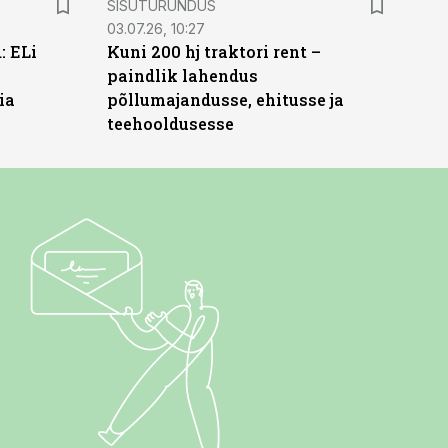
SISUTURUNDUS
03.07.26, 10:27
: ELi
Kuni 200 hj traktori rent –
paindlik lahendus
ia
põllumajandusse, ehitusse ja
teehooldusesse