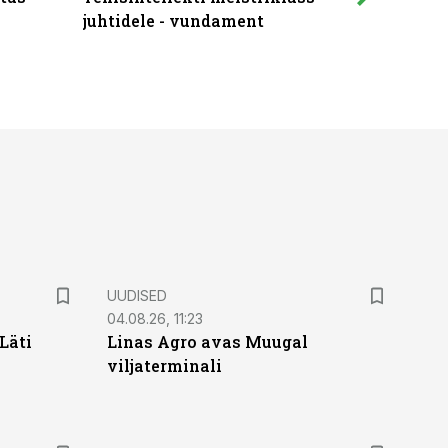
juhtidele - vundament
praktilis
UUDISED
04.08.26, 11:23
Läti
Linas Agro avas Muugal
viljaterminali
ST