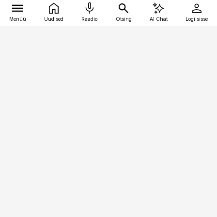
Menüü
Uudised
Raadio
Otsing
AI Chat
Logi sisse
Vana-Lõuna 39/1, 19094 Tallinn
(+372) 667 0111
pollumajandus@pollumajandus.ee
Telli
Reklaam
Firmast
Sisu kasutamisõigused
Ajakirjaniku
eetikakoodeks
Üldtingimused
Privaatsustingimused
Küpsiste poliitika
KKK
Eesti Meediaettevõtete
Eelistuste haldamine
Liit