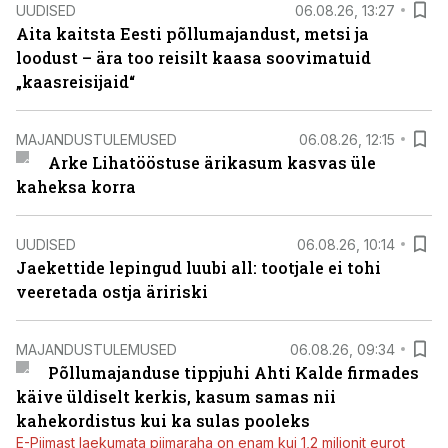
UUDISED
06.08.26, 13:27
Aita kaitsta Eesti põllumajandust, metsi ja
loodust – ära too reisilt kaasa soovimatuid
„kaasreisijaid“
MAJANDUSTULEMUSED
06.08.26, 12:15
Arke Lihatööstuse ärikasum kasvas üle
kaheksa korra
UUDISED
06.08.26, 10:14
Jaekettide lepingud luubi all: tootjale ei tohi
veeretada ostja äririski
MAJANDUSTULEMUSED
06.08.26, 09:34
Põllumajanduse tippjuhi Ahti Kalde firmades
käive üldiselt kerkis, kasum samas nii
kahekordistus kui ka sulas pooleks
E-Piimast laekumata piimaraha on enam kui 1,2 miljonit eurot