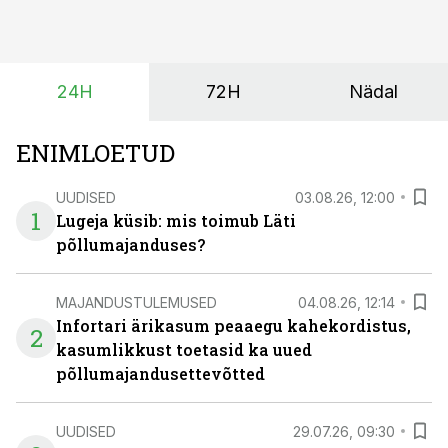
ajutiselt rivist välja langenud tehnikat, ja seda ilma suuri
investeeringuid tegemata. Baltic Agro masinarent tagab
vajaliku traktori ja lisavarustuse just siis, kui töömaht
24H
72H
Nädal
on suurim ning iga töötund on oluline.
ENIMLOETUD
UUDISED
03.08.26, 12:00
1
Lugeja küsib: mis toimub Läti
põllumajanduses?
MAJANDUSTULEMUSED
04.08.26, 12:14
Infortari ärikasum peaaegu kahekordistus,
2
kasumlikkust toetasid ka uued
põllumajandusettevõtted
UUDISED
29.07.26, 09:30