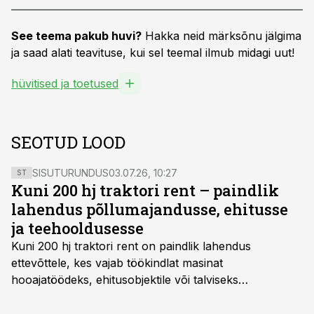
See teema pakub huvi?
Hakka neid märksõnu jälgima
ja saad alati teavituse, kui sel teemal ilmub midagi uut!
hüvitised ja toetused
SEOTUD LOOD
SISUTURUNDUS
03.07.26, 10:27
ST
Kuni 200 hj traktori rent – paindlik
lahendus põllumajandusse, ehitusse
ja teehooldusesse
Kuni 200 hj traktori rent
on paindlik lahendus
ettevõttele, kes vajab töökindlat masinat
hooajatöödeks, ehitusobjektile või talviseks
lumetõrjeks. Renditraktor kuni 200 hj aitab katta
hooajalisi töötippe, ootamatuid lisatöid või asendada