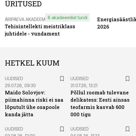
ÜRITUSED
8 akadeemilist tundi
Energiasäästli
ÄRIPÄEVA AKADEEMIA
Tehisintellekti meistriklass
2026
juhtidele - vundament
HETKEL KUUM
UUDISED
UUDISED
29.07.26, 09:30
31.07.26, 13:21
Maido Solovjov:
Põllul roomab tulevane
piimahinna riski ei saa
delikatess: Eesti ainsas
lõputult ühe osapoole
teofarmis kasvab 600
kanda jätta
000 tigu
UUDISED
UUDISED
03.08.26, 12:00
04.08.26, 11:23