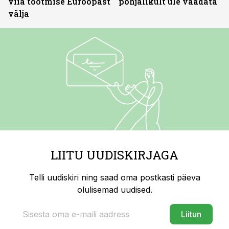
viia tootmise Euroopast
põhjalikult üle vaadata
välja
LIITU UUDISKIRJAGA
Telli uudiskiri ning saad oma postkasti päeva
olulisemad uudised.
Liitun