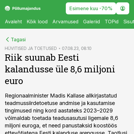
Esimene kuu -70%
Avaleht
Kõik lood
Arvamused
Galeriid
TOPid
Sisu
cebook
Tagasi
Twitter)
HÜVITISED JA TOETUSED
07.08.23, 08:10
Riik suunab Eesti
kedIn
kalandusse üle 8,6 miljoni
ail
euro
k
Regionaalminister Madis Kallase allkirjastatud
teadmussiirdetoetuse andmise ja kasutamise
tingimused ning kord aastateks 2023–2029
võimaldab toetada teadusasutusi ligemale 8,6
miljoni euroga, et need panustaksid koostöös
ettevõtjatega Eesti kalanduse arengusse. Taotlusi