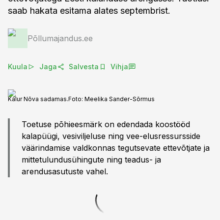
saab hakata esitama alates septembrist.
Põllumajandus.ee
Kuula
Jaga
Salvesta
Vihja
Kalur Nõva sadamas.
Foto:
Meelika Sander-Sõrmus
Toetuse põhieesmärk on edendada koostööd
kalapüügi, vesiviljeluse ning vee-elusressursside
väärindamise valdkonnas tegutsevate ettevõtjate ja
mittetulundusühingute ning teadus- ja
arendusasutuste vahel.