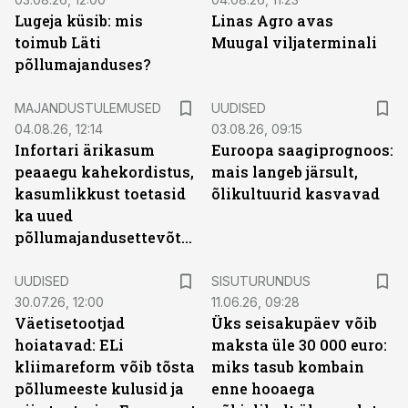
Lugeja küsib: mis
Linas Agro avas
toimub Läti
Muugal viljaterminali
põllumajanduses?
MAJANDUSTULEMUSED
UUDISED
04.08.26, 12:14
03.08.26, 09:15
Infortari ärikasum
Euroopa saagiprognoos:
peaaegu kahekordistus,
mais langeb järsult,
kasumlikkust toetasid
õlikultuurid kasvavad
ka uued
põllumajandusettevõtted
ST
UUDISED
SISUTURUNDUS
30.07.26, 12:00
11.06.26, 09:28
Väetisetootjad
Üks seisakupäev võib
hoiatavad: ELi
maksta üle 30 000 euro:
kliimareform võib tõsta
miks tasub kombain
põllumeeste kulusid ja
enne hooaega