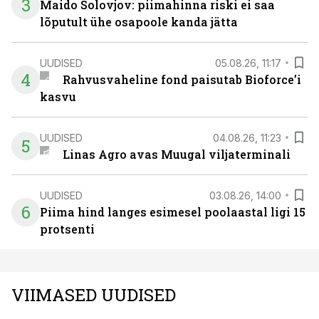
3
Maido Solovjov: piimahinna riski ei saa
lõputult ühe osapoole kanda jätta
UUDISED
05.08.26, 11:17
4
Rahvusvaheline fond paisutab Bioforce’i
kasvu
UUDISED
04.08.26, 11:23
5
Linas Agro avas Muugal viljaterminali
UUDISED
03.08.26, 14:00
6
Piima hind langes esimesel poolaastal ligi 15
protsenti
VIIMASED UUDISED