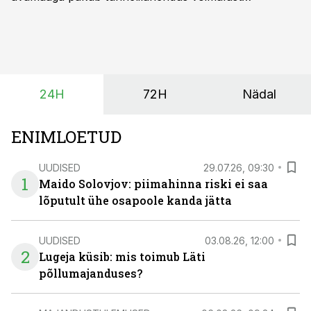
saagikoristuse algust kuni kahe nädala võrra
varasemaks tuua või hoopis hilisemaks lükata. Hästi
planeerides on tänu sellele võimalik saada ka saagi
eest turul kõrgemat hinda.
24H
72H
Nädal
ENIMLOETUD
UUDISED
29.07.26, 09:30
1
Maido Solovjov: piimahinna riski ei saa
lõputult ühe osapoole kanda jätta
UUDISED
03.08.26, 12:00
2
Lugeja küsib: mis toimub Läti
põllumajanduses?