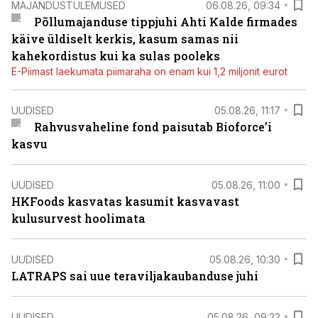
MAJANDUSTULEMUSED
06.08.26, 09:34
Põllumajanduse tippjuhi Ahti Kalde firmades
käive üldiselt kerkis, kasum samas nii
kahekordistus kui ka sulas pooleks
E-Piimast laekumata piimaraha on enam kui 1,2 miljonit eurot
UUDISED
05.08.26, 11:17
Rahvusvaheline fond paisutab Bioforce’i
kasvu
UUDISED
05.08.26, 11:00
HKFoods kasvatas kasumit kasvavast
kulusurvest hoolimata
UUDISED
05.08.26, 10:30
LATRAPS sai uue teraviljakaubanduse juhi
UUDISED
05.08.26, 09:22