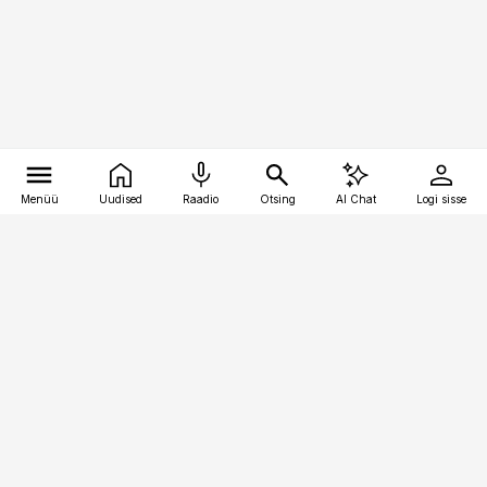
Menüü
Uudised
Raadio
Otsing
AI Chat
Logi sisse
Vana-Lõuna 39/1, 19094 Tallinn
(+372) 667 0111
pollumajandus@pollumajandus.ee
Telli
Reklaam
Firmast