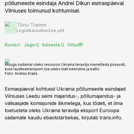
põllumeeste esindaja Andrei Dikun esmaspäeval
Vilniuses toimunud kohtumisel.
Tõnu Tramm
Logistikauudised.ee juht
Kuula
Jaga
Salvesta
Vihja
Muuga sadamal oleks ressurssi Ukraina teravilja menetleda piisavalt,
kuid raudteetransport siia oleks liialt keeruline ja kallis.
Foto:
Andras Kralla
Esmaspäeval kohtusid Ukraina põllumeeste esindajad
Vilniuses Leedu seimi majandus-, põllumajandus- ja
välisasjade komisjonide liikmetega, kus tõdeti, et ilma
toetusteta oleks Ukraina teravilja eksport Euroopa
sadamate kaudu ebaotstarbekas, kirjutab trans.info.