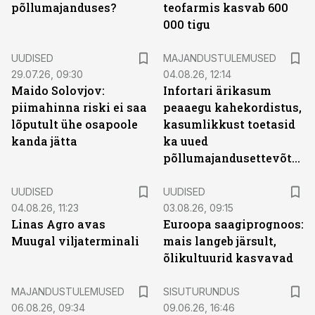
põllumajanduses?
teofarmis kasvab 600
000 tigu
UUDISED
MAJANDUSTULEMUSED
29.07.26, 09:30
04.08.26, 12:14
Maido Solovjov:
Infortari ärikasum
piimahinna riski ei saa
peaaegu kahekordistus,
lõputult ühe osapoole
kasumlikkust toetasid
kanda jätta
ka uued
põllumajandusettevõtted
UUDISED
UUDISED
04.08.26, 11:23
03.08.26, 09:15
Linas Agro avas
Euroopa saagiprognoos:
Muugal viljaterminali
mais langeb järsult,
õlikultuurid kasvavad
ST
MAJANDUSTULEMUSED
SISUTURUNDUS
06.08.26, 09:34
09.06.26, 16:46