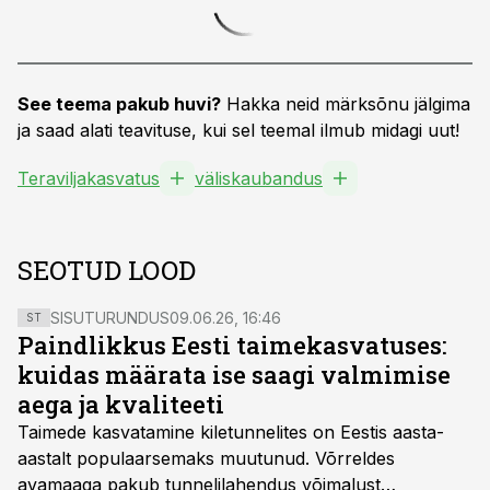
See teema pakub huvi?
Hakka neid märksõnu jälgima
ja saad alati teavituse, kui sel teemal ilmub midagi uut!
Teraviljakasvatus
väliskaubandus
SEOTUD LOOD
SISUTURUNDUS
09.06.26, 16:46
ST
Paindlikkus Eesti taimekasvatuses:
kuidas määrata ise saagi valmimise
aega ja kvaliteeti
Taimede kasvatamine kiletunnelites on Eestis aasta-
aastalt populaarsemaks muutunud. Võrreldes
avamaaga pakub tunnelilahendus võimalust