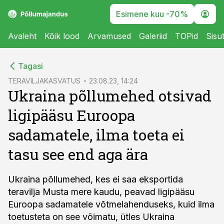
Esimene kuu -70%
Avaleht
Kõik lood
Arvamused
Galeriid
TOPid
Sisu
cebook
Tagasi
Twitter)
TERAVILJAKASVATUS
23.08.23, 14:24
Ukraina põllumehed otsivad
kedIn
ligipääsu Euroopa
ail
sadamatele, ilma toeta ei
k
tasu see end aga ära
Ukraina põllumehed, kes ei saa eksportida
teravilja Musta mere kaudu, peavad ligipääsu
Euroopa sadamatele võtmelahenduseks, kuid ilma
toetusteta on see võimatu, ütles Ukraina