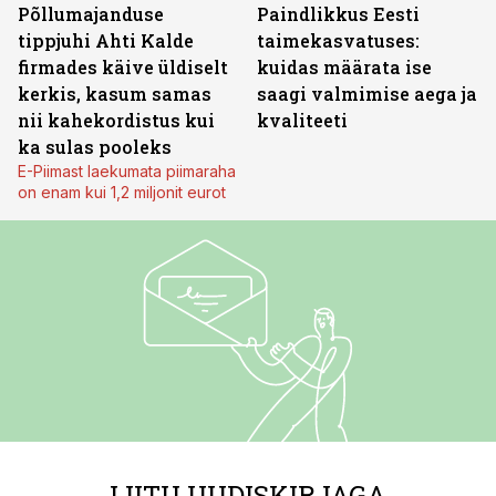
Põllumajanduse
Paindlikkus Eesti
tippjuhi Ahti Kalde
taimekasvatuses:
firmades käive üldiselt
kuidas määrata ise
kerkis, kasum samas
saagi valmimise aega ja
nii kahekordistus kui
kvaliteeti
ka sulas pooleks
E-Piimast laekumata piimaraha
on enam kui 1,2 miljonit eurot
LIITU UUDISKIRJAGA