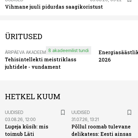
Vihmane juuli pidurdas saagikoristust
ÜRITUSED
8 akadeemilist tundi
Energiasäästli
ÄRIPÄEVA AKADEEMIA
Tehisintellekti meistriklass
2026
juhtidele - vundament
HETKEL KUUM
UUDISED
UUDISED
03.08.26, 12:00
31.07.26, 13:21
Lugeja küsib: mis
Põllul roomab tulevane
toimub Läti
delikatess: Eesti ainsas