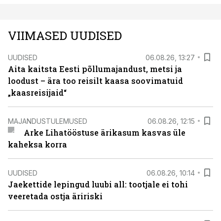
VIIMASED UUDISED
UUDISED
06.08.26, 13:27
Aita kaitsta Eesti põllumajandust, metsi ja
loodust – ära too reisilt kaasa soovimatuid
„kaasreisijaid“
MAJANDUSTULEMUSED
06.08.26, 12:15
Arke Lihatööstuse ärikasum kasvas üle
kaheksa korra
UUDISED
06.08.26, 10:14
Jaekettide lepingud luubi all: tootjale ei tohi
veeretada ostja äririski