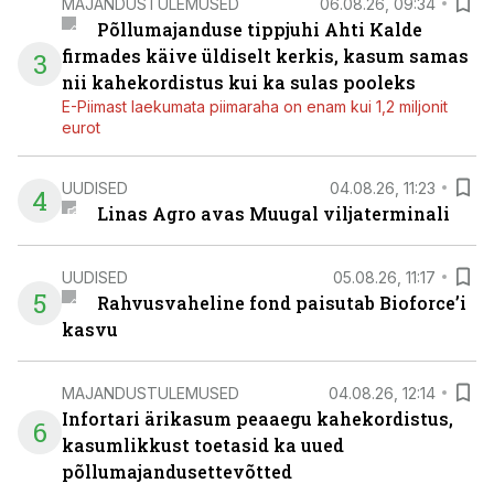
MAJANDUSTULEMUSED
06.08.26, 09:34
Põllumajanduse tippjuhi Ahti Kalde
firmades käive üldiselt kerkis, kasum samas
3
nii kahekordistus kui ka sulas pooleks
E-Piimast laekumata piimaraha on enam kui 1,2 miljonit
eurot
UUDISED
04.08.26, 11:23
4
Linas Agro avas Muugal viljaterminali
UUDISED
05.08.26, 11:17
5
Rahvusvaheline fond paisutab Bioforce’i
kasvu
MAJANDUSTULEMUSED
04.08.26, 12:14
Infortari ärikasum peaaegu kahekordistus,
6
kasumlikkust toetasid ka uued
põllumajandusettevõtted