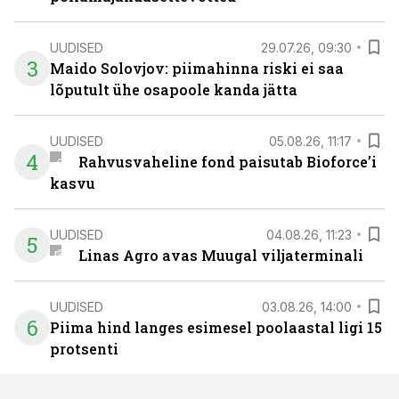
UUDISED
29.07.26, 09:30
3
Maido Solovjov: piimahinna riski ei saa
lõputult ühe osapoole kanda jätta
UUDISED
05.08.26, 11:17
4
Rahvusvaheline fond paisutab Bioforce’i
kasvu
UUDISED
04.08.26, 11:23
5
Linas Agro avas Muugal viljaterminali
UUDISED
03.08.26, 14:00
6
Piima hind langes esimesel poolaastal ligi 15
protsenti