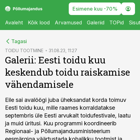
Esimene kuu -70%
Avaleht
Kõik lood
Arvamused
Galeriid
TOPid
Sisu
cebook
Tagasi
Twitter)
TOIDU TOOTMINE
31.08.23, 11:27
Galerii: Eesti toidu kuu
kedIn
keskendub toidu raiskamise
ail
vähendamisele
k
Eile sai avalöögi juba üheksandat korda toimuv
Eesti toidu kuu, mille raames korraldatakse
septembris üle Eesti arvukalt toidufestivale, laatu
ja muid üritusi. Kuu programmi koordineerib
Regionaal- ja Põllumajandusministeerium
eesmärgiga väärtustada kohalikku tootmist ja