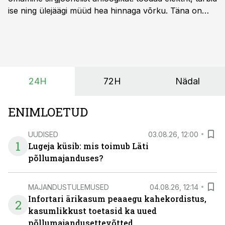
ise ning ülejäägi müüd hea hinnaga võrku. Täna on
olukord energiaturul muutunud. Taastuvenergia
tootmisvõimsusi on lisandunud omajagu ning
päikeselistel tundidel tekib võrku suur ületootmine, mis
surub börsihinna madalaks või isegi negatiivseks.
Seetõttu on akusalvestid muutumas nii ehitus- kui ka
24H
72H
Nädal
põllumajandusettevõtete jaoks üheks olulisemaks
investeeringuks energialahendustes.
ENIMLOETUD
UUDISED
03.08.26, 12:00
1
Lugeja küsib: mis toimub Läti
põllumajanduses?
MAJANDUSTULEMUSED
04.08.26, 12:14
Infortari ärikasum peaaegu kahekordistus,
2
kasumlikkust toetasid ka uued
põllumajandusettevõtted