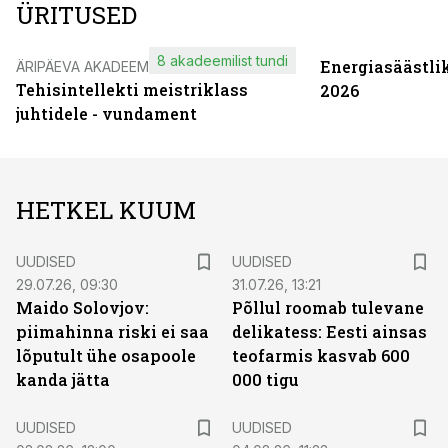
ÜRITUSED
8 akadeemilist tundi
Energiasäästli
ÄRIPÄEVA AKADEEMIA
Tehisintellekti meistriklass
2026
juhtidele - vundament
HETKEL KUUM
UUDISED
UUDISED
29.07.26, 09:30
31.07.26, 13:21
Maido Solovjov:
Põllul roomab tulevane
piimahinna riski ei saa
delikatess: Eesti ainsas
lõputult ühe osapoole
teofarmis kasvab 600
kanda jätta
000 tigu
UUDISED
UUDISED