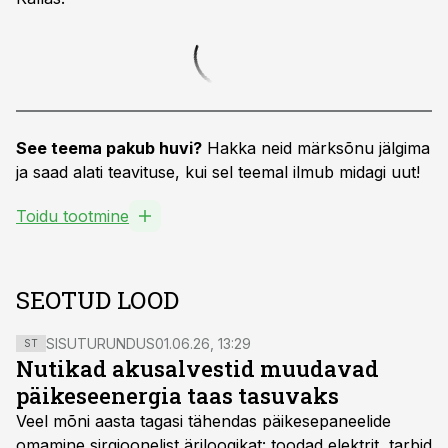
See teema pakub huvi?
Hakka neid märksõnu jälgima
ja saad alati teavituse, kui sel teemal ilmub midagi uut!
Toidu tootmine
SEOTUD LOOD
SISUTURUNDUS
01.06.26, 13:29
ST
Nutikad akusalvestid muudavad
päikeseenergia taas tasuvaks
Veel mõni aasta tagasi tähendas päikesepaneelide
omamine sirgjoonelist äriloogikat: toodad elektrit, tarbid