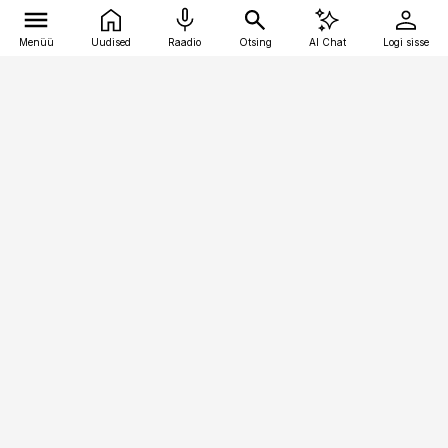
Menüü
Uudised
Raadio
Otsing
AI Chat
Logi sisse
Vana-Lõuna 39/1, 19094 Tallinn
(+372) 667 0111
pollumajandus@pollumajandus.ee
Telli
Reklaam
Firmast
Sisu kasutamisõigused
Ajakirjaniku
eetikakoodeks
Üldtingimused
Privaatsustingimused
Küpsiste poliitika
KKK
Eesti Meediaettevõtete
Eelistuste haldamine
Liit