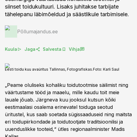
siinset toidukultuuri. Lisaks juhitakse tarbijate
tähelepanu läbimõeldud ja säästlikule tarbimisele.
Põllumajandus.ee
Kuula
Jaga
Salvesta
Vihja
Eesti toidu kuu avaüritus Tallinnas, Fotografiskas.
Foto:
Karli Saul
„Peame oluliseks kohaliku toidutootmise säilimist ning
väärtustame tööd ja maaelu, mille kaudu toit meie
lauale jõuab. Järgneva kuu jooksul kutsun kõiki
eestimaalasi osalema erinevatel toiduga seotud
üritustel, kus saab soetada sügissaaduseid ning maitsta
eri toidupiirkondade ja toidutootjate traditsioonilisi ja
uuenduslikke tooteid,“ ütles regionaalminister Madis
Kallas.