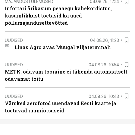
MAJANDUSTULEMUSED
04.08.26, 12:14
Infortari ärikasum peaaegu kahekordistus,
kasumlikkust toetasid ka uued
põllumajandusettevõtted
UUDISED
04.08.26, 11:23
Linas Agro avas Muugal viljaterminali
UUDISED
04.08.26, 10:54
METK: odavam tooraine ei tähenda automaatselt
odavamat toitu
UUDISED
04.08.26, 10:43
Värsked aerofotod uuendavad Eesti kaarte ja
toetavad ruumiotsuseid