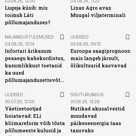
03.08.26, 12:00
04.08.26, 11:23
Lugeja küsib: mis
Linas Agro avas
toimub Läti
Muugal viljaterminali
põllumajanduses?
MAJANDUSTULEMUSED
UUDISED
04.08.26, 12:14
03.08.26, 09:15
Infortari ärikasum
Euroopa saagiprognoos:
peaaegu kahekordistus,
mais langeb järsult,
kasumlikkust toetasid
õlikultuurid kasvavad
ka uued
põllumajandusettevõtted
ST
UUDISED
SISUTURUNDUS
30.07.26, 12:00
01.06.26, 13:29
Väetisetootjad
Nutikad akusalvestid
hoiatavad: ELi
muudavad
kliimareform võib tõsta
päikeseenergia taas
põllumeeste kulusid ja
tasuvaks