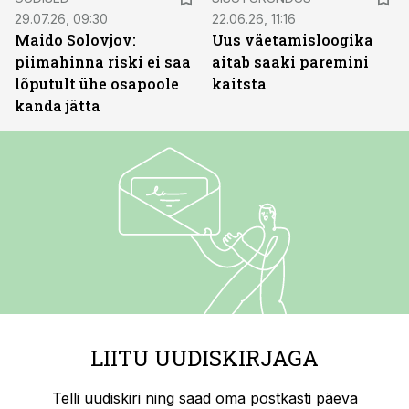
29.07.26, 09:30
22.06.26, 11:16
Maido Solovjov:
Uus väetamisloogika
piimahinna riski ei saa
aitab saaki paremini
lõputult ühe osapoole
kaitsta
kanda jätta
LIITU UUDISKIRJAGA
Telli uudiskiri ning saad oma postkasti päeva