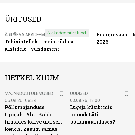
ÜRITUSED
8 akadeemilist tundi
Energiasäästli
ÄRIPÄEVA AKADEEMIA
Tehisintellekti meistriklass
2026
juhtidele - vundament
HETKEL KUUM
MAJANDUSTULEMUSED
UUDISED
06.08.26, 09:34
03.08.26, 12:00
Põllumajanduse
Lugeja küsib: mis
tippjuhi Ahti Kalde
toimub Läti
firmades käive üldiselt
põllumajanduses?
kerkis, kasum samas