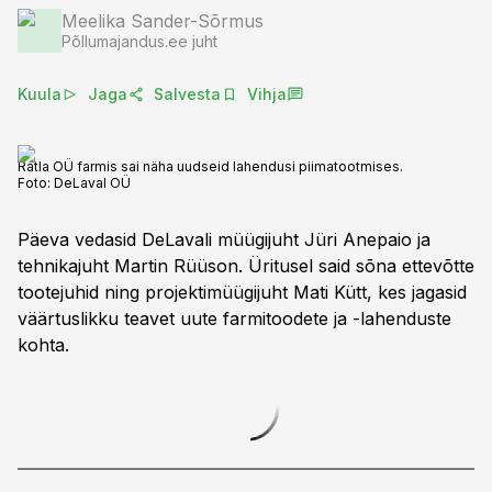
Meelika Sander-Sõrmus
Põllumajandus.ee juht
Kuula
Jaga
Salvesta
Vihja
Ratla OÜ farmis sai näha uudseid lahendusi piimatootmises.
Foto:
DeLaval OÜ
Päeva vedasid DeLavali müügijuht Jüri Anepaio ja
tehnikajuht Martin Rüüson. Üritusel said sõna ettevõtte
tootejuhid ning projektimüügijuht Mati Kütt, kes jagasid
väärtuslikku teavet uute farmitoodete ja -lahenduste
kohta.