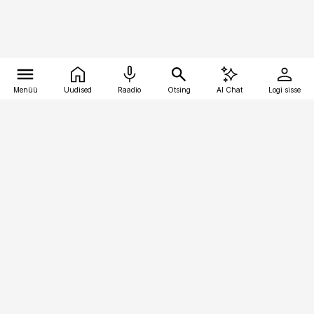
Menüü
Uudised
Raadio
Otsing
AI Chat
Logi sisse
Vana-Lõuna 39/1, 19094 Tallinn
(+372) 667 0111
pollumajandus@pollumajandus.ee
Telli
Reklaam
Firmast
Sisu kasutamisõigused
Ajakirjaniku
eetikakoodeks