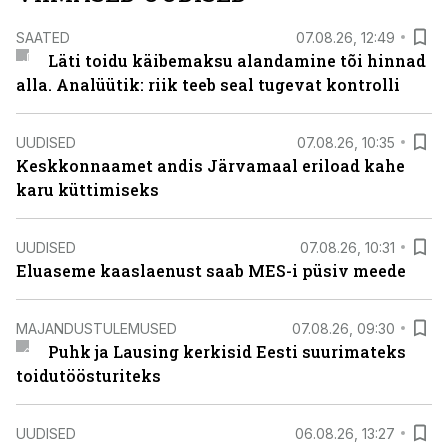
SAATED
07.08.26, 12:49
Läti toidu käibemaksu alandamine tõi hinnad
alla. Analüütik: riik teeb seal tugevat kontrolli
UUDISED
07.08.26, 10:35
Keskkonnaamet andis Järvamaal eriload kahe
karu küttimiseks
UUDISED
07.08.26, 10:31
Eluaseme kaaslaenust saab MES-i püsiv meede
MAJANDUSTULEMUSED
07.08.26, 09:30
Puhk ja Lausing kerkisid Eesti suurimateks
toidutöösturiteks
UUDISED
06.08.26, 13:27