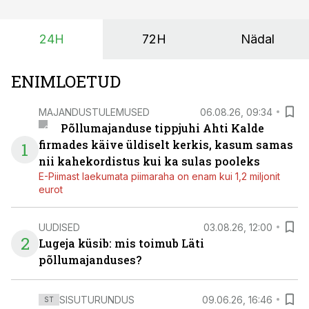
eest turul kõrgemat hinda.
24H
72H
Nädal
ENIMLOETUD
MAJANDUSTULEMUSED
06.08.26, 09:34
Põllumajanduse tippjuhi Ahti Kalde
firmades käive üldiselt kerkis, kasum samas
1
nii kahekordistus kui ka sulas pooleks
E-Piimast laekumata piimaraha on enam kui 1,2 miljonit
eurot
UUDISED
03.08.26, 12:00
2
Lugeja küsib: mis toimub Läti
põllumajanduses?
SISUTURUNDUS
09.06.26, 16:46
ST