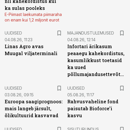
nii kahekordistus kui
ka sulas pooleks
E-Piimast laekumata piimaraha
on enam kui 1,2 miljonit eurot
UUDISED
MAJANDUSTULEMUSED
04.08.26, 11:23
04.08.26, 12:14
Linas Agro avas
Infortari ärikasum
Muugal viljaterminali
peaaegu kahekordistus,
kasumlikkust toetasid
ka uued
põllumajandusettevõtted
UUDISED
UUDISED
03.08.26, 09:15
05.08.26, 11:17
Euroopa saagiprognoos:
Rahvusvaheline fond
mais langeb järsult,
paisutab Bioforce’i
õlikultuurid kasvavad
kasvu
ST
UUDISED
SISUTURUNDUS