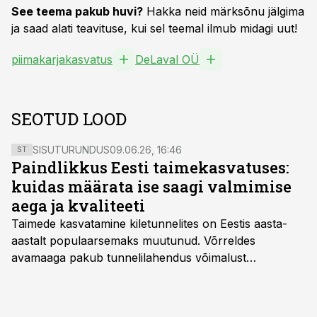
See teema pakub huvi?
Hakka neid märksõnu jälgima
ja saad alati teavituse, kui sel teemal ilmub midagi uut!
piimakarjakasvatus
DeLaval OÜ
SEOTUD LOOD
SISUTURUNDUS
09.06.26, 16:46
ST
Paindlikkus Eesti taimekasvatuses:
kuidas määrata ise saagi valmimise
aega ja kvaliteeti
Taimede kasvatamine kiletunnelites on Eestis aasta-
aastalt populaarsemaks muutunud. Võrreldes
avamaaga pakub tunnelilahendus võimalust
saagikoristuse algust kuni kahe nädala võrra
varasemaks tuua või hoopis hilisemaks lükata. Hästi
planeerides on tänu sellele võimalik saada ka saagi