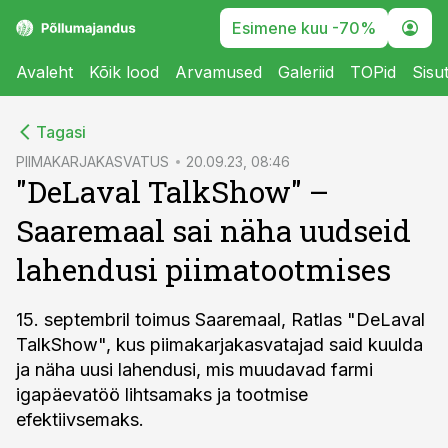
Esimene kuu -70%
Avaleht
Kõik lood
Arvamused
Galeriid
TOPid
Sisu
cebook
Tagasi
Twitter)
PIIMAKARJAKASVATUS
20.09.23, 08:46
"DeLaval TalkShow" –
kedIn
Saaremaal sai näha uudseid
ail
lahendusi piimatootmises
k
15. septembril toimus Saaremaal, Ratlas "DeLaval
TalkShow", kus piimakarjakasvatajad said kuulda
ja näha uusi lahendusi, mis muudavad farmi
igapäevatöö lihtsamaks ja tootmise
efektiivsemaks.