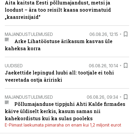
Aita kaitsta Eesti põllumajandust, metsi ja
loodust – ära too reisilt kaasa soovimatuid
„kaasreisijaid“
MAJANDUSTULEMUSED
06.08.26, 12:15
Arke Lihatööstuse ärikasum kasvas üle
kaheksa korra
UUDISED
06.08.26, 10:14
Jaekettide lepingud luubi all: tootjale ei tohi
veeretada ostja äririski
MAJANDUSTULEMUSED
06.08.26, 09:34
Põllumajanduse tippjuhi Ahti Kalde firmades
käive üldiselt kerkis, kasum samas nii
kahekordistus kui ka sulas pooleks
E-Piimast laekumata piimaraha on enam kui 1,2 miljonit eurot