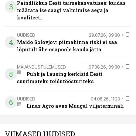
Paindlikkus Eesti taimekasvatuses: kuidas
3
määrata ise saagi valmimise aega ja
kvaliteeti
UUDISED
29.07.26, 09:30
4
Maido Solovjov: piimahinna riski ei saa
lõputult ühe osapoole kanda jätta
MAJANDUSTULEMUSED
07.08.26, 09:30
5
Puhk ja Lausing kerkisid Eesti
suurimateks toidutöösturiteks
UUDISED
04.08.26, 11:23
6
Linas Agro avas Muugal viljaterminali
VIIMASED UUDISED