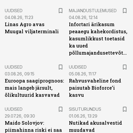
UUDISED
MAJANDUSTULEMUSED
04.08.26, 11:23
04.08.26, 12:14
Linas Agro avas
Infortari ärikasum
Muugal viljaterminali
peaaegu kahekordistus,
kasumlikkust toetasid
ka uued
põllumajandusettevõtted
UUDISED
UUDISED
03.08.26, 09:15
05.08.26, 11:17
Euroopa saagiprognoos:
Rahvusvaheline fond
mais langeb järsult,
paisutab Bioforce’i
õlikultuurid kasvavad
kasvu
ST
UUDISED
SISUTURUNDUS
29.07.26, 09:30
01.06.26, 13:29
Maido Solovjov:
Nutikad akusalvestid
piimahinna riski ei saa
muudavad