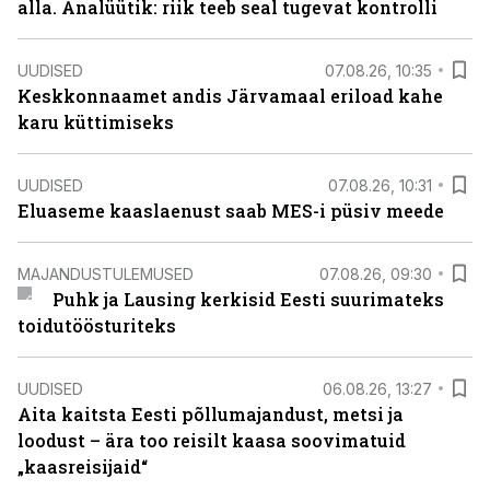
alla. Analüütik: riik teeb seal tugevat kontrolli
UUDISED
07.08.26, 10:35
Keskkonnaamet andis Järvamaal eriload kahe
karu küttimiseks
UUDISED
07.08.26, 10:31
Eluaseme kaaslaenust saab MES-i püsiv meede
MAJANDUSTULEMUSED
07.08.26, 09:30
Puhk ja Lausing kerkisid Eesti suurimateks
toidutöösturiteks
UUDISED
06.08.26, 13:27
Aita kaitsta Eesti põllumajandust, metsi ja
loodust – ära too reisilt kaasa soovimatuid
„kaasreisijaid“