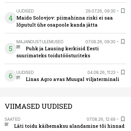
UUDISED
29.07.26, 09:30
4
Maido Solovjov: piimahinna riski ei saa
lõputult ühe osapoole kanda jätta
MAJANDUSTULEMUSED
07.08.26, 09:30
5
Puhk ja Lausing kerkisid Eesti
suurimateks toidutöösturiteks
UUDISED
04.08.26, 11:23
6
Linas Agro avas Muugal viljaterminali
VIIMASED UUDISED
SAATED
07.08.26, 12:49
Läti toidu käibemaksu alandamine tõi hinnad