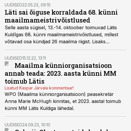
UUDISED
22.05.23, 09:15
Läti sai õiguse korraldada 68. künni
maailmameistrivõistlused
Selle aasta sügisel, 13.-14. oktoober toimuvad Lätis
Kuldīgas 68. künni maailmameistrivõistlused, millest
võtavad osa kündjad 26 maailma riigist. Lisaks
Euroopale on esindatud ka Uus-Meremaa, Austraalia,
Keenia, USA ja Kanada.
UUDISED
15.12.22, 13:11
Maailma künniorganisatsioon
annab teada: 2023. aasta künni MM
toimub Lätis
Lisatud Kaspar Järvala kommentaar!
WPO (Maailma künniorganisatsioon) peasekretär
Anna Marie McHugh kinnitas, et 2023. aastal toimub
künni MM Lätis Kuldiga lähedal.
UUDISED
24.09.23, 10:10