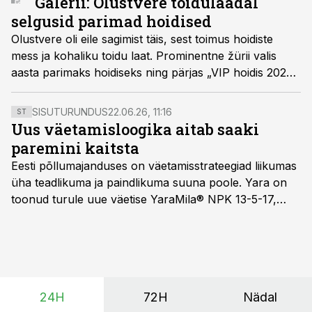
Galerii: Olustvere toidulaadal
selgusid parimad hoidised
Olustvere oli eile sagimist täis, sest toimus hoidiste
mess ja kohaliku toidu laat. Prominentne žürii valis
aasta parimaks hoidiseks ning pärjas „VIP hoidis 2023“
tiitliga porgandi-sidruni moosi, mille valmistas Zerna
Öko talu. Auhinnatud said ka rahva poolt valitud parim
SISUTURUNDUS
22.06.26, 11:16
ST
soolane ja magus hoidis ning aasta üllataja.
Uus väetamisloogika aitab saaki
paremini kaitsta
Eesti põllumajanduses on väetamisstrateegiad liikumas
üha teadlikuma ja paindlikuma suuna poole. Yara on
toonud turule uue väetise YaraMila® NPK 13-5-17,
mille eesmärk on mitte ainult parandada saagikust,
vaid ka muuta põllumeeste mõtteviisi väetamise
ajastuse ja koguste osas.
24H
72H
Nädal