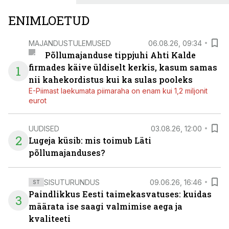
ENIMLOETUD
MAJANDUSTULEMUSED
06.08.26, 09:34
Põllumajanduse tippjuhi Ahti Kalde
firmades käive üldiselt kerkis, kasum samas
1
nii kahekordistus kui ka sulas pooleks
E-Piimast laekumata piimaraha on enam kui 1,2 miljonit
eurot
UUDISED
03.08.26, 12:00
2
Lugeja küsib: mis toimub Läti
põllumajanduses?
SISUTURUNDUS
09.06.26, 16:46
ST
Paindlikkus Eesti taimekasvatuses: kuidas
3
määrata ise saagi valmimise aega ja
kvaliteeti