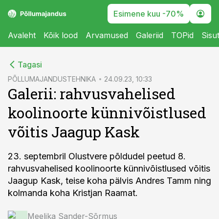
Esimene kuu -70%
Avaleht
Kõik lood
Arvamused
Galeriid
TOPid
Sisu
cebook
Tagasi
Twitter)
PÕLLUMAJANDUSTEHNIKA
24.09.23, 10:33
Galerii: rahvusvahelised
kedIn
koolinoorte künnivõistlused
ail
võitis Jaagup Kask
k
23. septembril Olustvere põldudel peetud 8.
rahvusvahelised koolinoorte künnivõistlused võitis
Jaagup Kask, teise koha pälvis Andres Tamm ning
kolmanda koha Kristjan Raamat.
Meelika Sander-Sõrmus