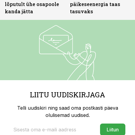
lõputult ühe osapoole
päikeseenergia taas
kanda jätta
tasuvaks
LIITU UUDISKIRJAGA
Telli uudiskiri ning saad oma postkasti päeva
olulisemad uudised.
Liitun