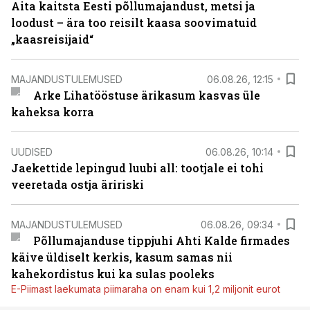
Aita kaitsta Eesti põllumajandust, metsi ja
loodust – ära too reisilt kaasa soovimatuid
„kaasreisijaid“
MAJANDUSTULEMUSED
06.08.26, 12:15
Arke Lihatööstuse ärikasum kasvas üle
kaheksa korra
UUDISED
06.08.26, 10:14
Jaekettide lepingud luubi all: tootjale ei tohi
veeretada ostja äririski
MAJANDUSTULEMUSED
06.08.26, 09:34
Põllumajanduse tippjuhi Ahti Kalde firmades
käive üldiselt kerkis, kasum samas nii
kahekordistus kui ka sulas pooleks
E-Piimast laekumata piimaraha on enam kui 1,2 miljonit eurot