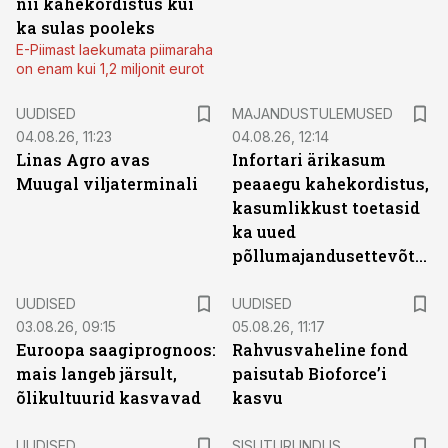
nii kahekordistus kui
ka sulas pooleks
E-Piimast laekumata piimaraha
on enam kui 1,2 miljonit eurot
UUDISED
MAJANDUSTULEMUSED
04.08.26, 11:23
04.08.26, 12:14
Linas Agro avas
Infortari ärikasum
Muugal viljaterminali
peaaegu kahekordistus,
kasumlikkust toetasid
ka uued
põllumajandusettevõtted
UUDISED
UUDISED
03.08.26, 09:15
05.08.26, 11:17
Euroopa saagiprognoos:
Rahvusvaheline fond
mais langeb järsult,
paisutab Bioforce’i
õlikultuurid kasvavad
kasvu
ST
UUDISED
SISUTURUNDUS