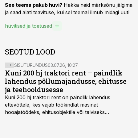
See teema pakub huvi?
Hakka neid märksõnu jälgima
ja saad alati teavituse, kui sel teemal ilmub midagi uut!
hüvitised ja toetused
SEOTUD LOOD
SISUTURUNDUS
03.07.26, 10:27
ST
Kuni 200 hj traktori rent – paindlik
lahendus põllumajandusse, ehitusse
ja teehooldusesse
Kuni 200 hj traktori rent
on paindlik lahendus
ettevõttele, kes vajab töökindlat masinat
hooajatöödeks, ehitusobjektile või talviseks
lumetõrjeks. Renditraktor kuni 200 hj aitab katta
hooajalisi töötippe, ootamatuid lisatöid või asendada
ajutiselt rivist välja langenud tehnikat, ja seda ilma suuri