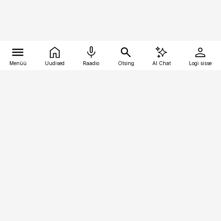
Menüü
Uudised
Raadio
Otsing
AI Chat
Logi sisse
Vana-Lõuna 39/1, 19094 Tallinn
(+372) 667 0111
pollumajandus@pollumajandus.ee
Telli
Reklaam
Firmast
Sisu kasutamisõigused
Ajakirjaniku
eetikakoodeks