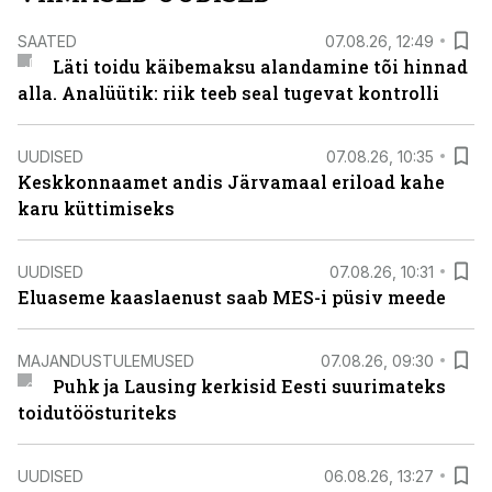
SAATED
07.08.26, 12:49
Läti toidu käibemaksu alandamine tõi hinnad
alla. Analüütik: riik teeb seal tugevat kontrolli
UUDISED
07.08.26, 10:35
Keskkonnaamet andis Järvamaal eriload kahe
karu küttimiseks
UUDISED
07.08.26, 10:31
Eluaseme kaaslaenust saab MES-i püsiv meede
MAJANDUSTULEMUSED
07.08.26, 09:30
Puhk ja Lausing kerkisid Eesti suurimateks
toidutöösturiteks
UUDISED
06.08.26, 13:27