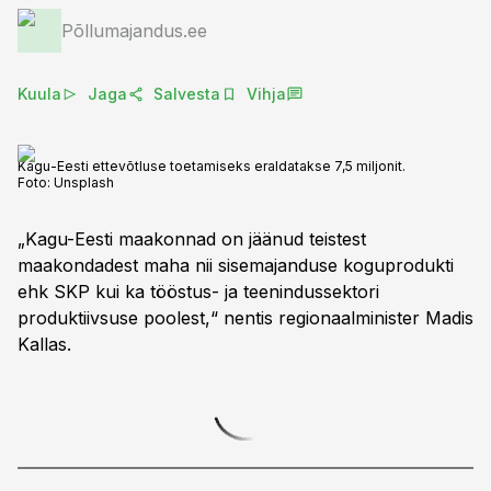
Põllumajandus.ee
Kuula
Jaga
Salvesta
Vihja
Kagu-Eesti ettevõtluse toetamiseks eraldatakse 7,5 miljonit.
Foto:
Unsplash
„Kagu-Eesti maakonnad on jäänud teistest
maakondadest maha nii sisemajanduse koguprodukti
ehk SKP kui ka tööstus- ja teenindussektori
produktiivsuse poolest,“ nentis regionaalminister Madis
Kallas.