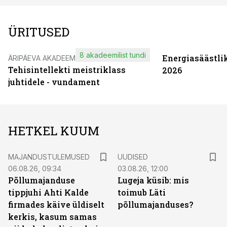
ÜRITUSED
8 akadeemilist tundi
Energiasäästli
ÄRIPÄEVA AKADEEMIA
Tehisintellekti meistriklass
2026
juhtidele - vundament
HETKEL KUUM
MAJANDUSTULEMUSED
UUDISED
06.08.26, 09:34
03.08.26, 12:00
Põllumajanduse
Lugeja küsib: mis
tippjuhi Ahti Kalde
toimub Läti
firmades käive üldiselt
põllumajanduses?
kerkis, kasum samas