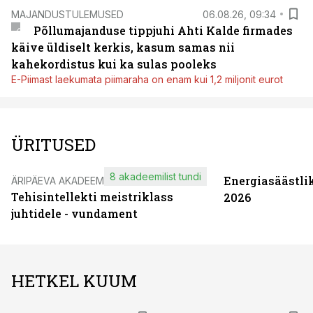
MAJANDUSTULEMUSED
06.08.26, 09:34
Põllumajanduse tippjuhi Ahti Kalde firmades
käive üldiselt kerkis, kasum samas nii
kahekordistus kui ka sulas pooleks
E-Piimast laekumata piimaraha on enam kui 1,2 miljonit eurot
ÜRITUSED
8 akadeemilist tundi
Energiasäästli
ÄRIPÄEVA AKADEEMIA
Tehisintellekti meistriklass
2026
juhtidele - vundament
HETKEL KUUM