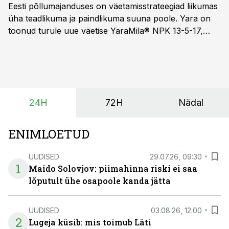
Eesti põllumajanduses on väetamisstrateegiad liikumas
üha teadlikuma ja paindlikuma suuna poole. Yara on
toonud turule uue väetise YaraMila® NPK 13-5-17,
mille eesmärk on mitte ainult parandada saagikust,
vaid ka muuta põllumeeste mõtteviisi väetamise
ajastuse ja koguste osas.
24H
72H
Nädal
ENIMLOETUD
UUDISED
29.07.26, 09:30
1
Maido Solovjov: piimahinna riski ei saa
lõputult ühe osapoole kanda jätta
UUDISED
03.08.26, 12:00
2
Lugeja küsib: mis toimub Läti