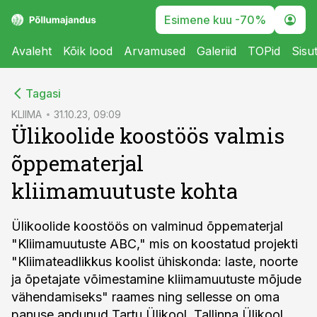
Esimene kuu -70%
Avaleht
Kõik lood
Arvamused
Galeriid
TOPid
Sisu
cebook
Tagasi
Twitter)
KLIIMA
31.10.23, 09:09
Ülikoolide koostöös valmis
kedIn
õppematerjal
ail
kliimamuutuste kohta
k
Ülikoolide koostöös on valminud õppematerjal
"Kliimamuutuste ABC," mis on koostatud projekti
"Kliimateadlikkus koolist ühiskonda: laste, noorte
ja õpetajate võimestamine kliimamuutuste mõjude
vähendamiseks" raames ning sellesse on oma
panuse andunud Tartu Ülikool, Tallinna Ülikool,