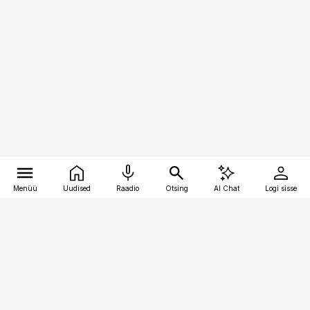
Menüü
Uudised
Raadio
Otsing
AI Chat
Logi sisse
Vana-Lõuna 39/1, 19094 Tallinn
(+372) 667 0111
pollumajandus@pollumajandus.ee