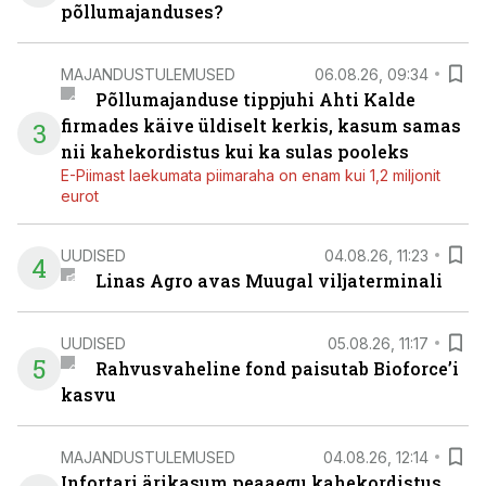
põllumajanduses?
MAJANDUSTULEMUSED
06.08.26, 09:34
Põllumajanduse tippjuhi Ahti Kalde
firmades käive üldiselt kerkis, kasum samas
3
nii kahekordistus kui ka sulas pooleks
E-Piimast laekumata piimaraha on enam kui 1,2 miljonit
eurot
UUDISED
04.08.26, 11:23
4
Linas Agro avas Muugal viljaterminali
UUDISED
05.08.26, 11:17
5
Rahvusvaheline fond paisutab Bioforce’i
kasvu
MAJANDUSTULEMUSED
04.08.26, 12:14
Infortari ärikasum peaaegu kahekordistus,