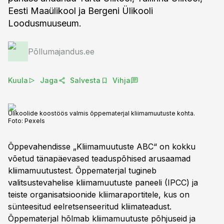
Eesti Maaülikool ja Bergeni Ülikooli
Loodusmuuseum.
Põllumajandus.ee
Kuula
Jaga
Salvesta
Vihja
Ülikoolide koostöös valmis õppematerjal kliimamuutuste kohta.
Foto:
Pexels
Õppevahendisse „Kliimamuutuste ABC“ on kokku
võetud tänapäevased teaduspõhised arusaamad
kliimamuutustest. Õppematerjal tugineb
valitsustevahelise kliimamuutuste paneeli (IPCC) ja
teiste organisatsioonide kliimaraportitele, kus on
sünteesitud eelretsenseeritud kliimateadust.
Õppematerjal hõlmab kliimamuutuste põhjuseid ja