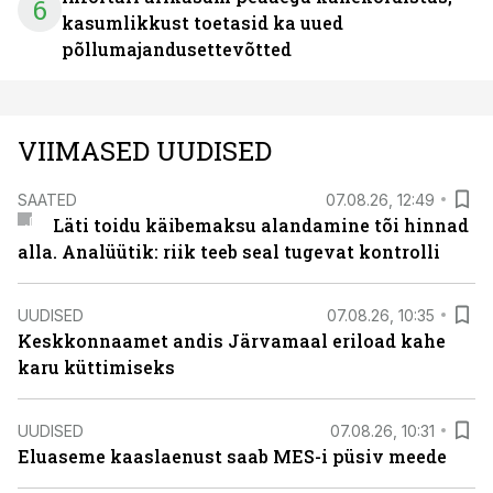
6
kasumlikkust toetasid ka uued
põllumajandusettevõtted
VIIMASED UUDISED
SAATED
07.08.26, 12:49
Läti toidu käibemaksu alandamine tõi hinnad
alla. Analüütik: riik teeb seal tugevat kontrolli
UUDISED
07.08.26, 10:35
Keskkonnaamet andis Järvamaal eriload kahe
karu küttimiseks
UUDISED
07.08.26, 10:31
Eluaseme kaaslaenust saab MES-i püsiv meede