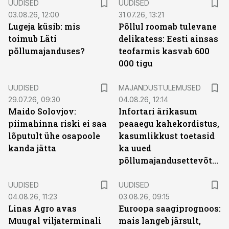
UUDISED
UUDISED
03.08.26, 12:00
31.07.26, 13:21
Lugeja küsib: mis
Põllul roomab tulevane
toimub Läti
delikatess: Eesti ainsas
põllumajanduses?
teofarmis kasvab 600
000 tigu
UUDISED
MAJANDUSTULEMUSED
29.07.26, 09:30
04.08.26, 12:14
Maido Solovjov:
Infortari ärikasum
piimahinna riski ei saa
peaaegu kahekordistus,
lõputult ühe osapoole
kasumlikkust toetasid
kanda jätta
ka uued
põllumajandusettevõtted
UUDISED
UUDISED
04.08.26, 11:23
03.08.26, 09:15
Linas Agro avas
Euroopa saagiprognoos:
Muugal viljaterminali
mais langeb järsult,