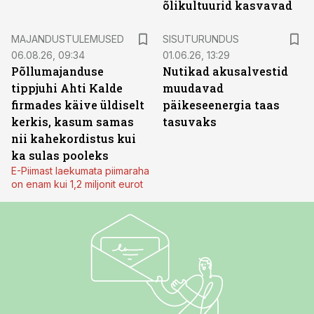
õlikultuurid kasvavad
ST
MAJANDUSTULEMUSED
SISUTURUNDUS
06.08.26, 09:34
01.06.26, 13:29
Põllumajanduse
Nutikad akusalvestid
tippjuhi Ahti Kalde
muudavad
firmades käive üldiselt
päikeseenergia taas
kerkis, kasum samas
tasuvaks
nii kahekordistus kui
ka sulas pooleks
E-Piimast laekumata piimaraha
on enam kui 1,2 miljonit eurot