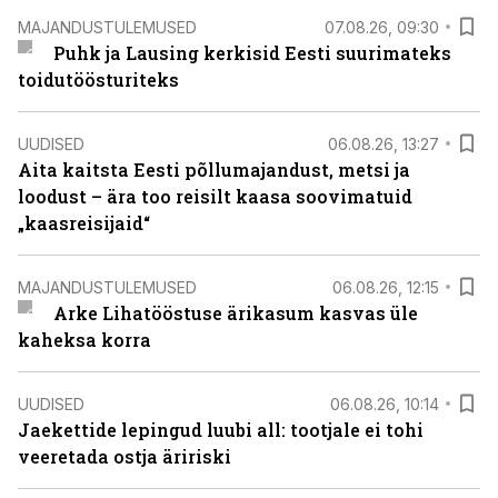
MAJANDUSTULEMUSED
07.08.26, 09:30
Puhk ja Lausing kerkisid Eesti suurimateks
toidutöösturiteks
UUDISED
06.08.26, 13:27
Aita kaitsta Eesti põllumajandust, metsi ja
loodust – ära too reisilt kaasa soovimatuid
„kaasreisijaid“
MAJANDUSTULEMUSED
06.08.26, 12:15
Arke Lihatööstuse ärikasum kasvas üle
kaheksa korra
UUDISED
06.08.26, 10:14
Jaekettide lepingud luubi all: tootjale ei tohi
veeretada ostja äririski