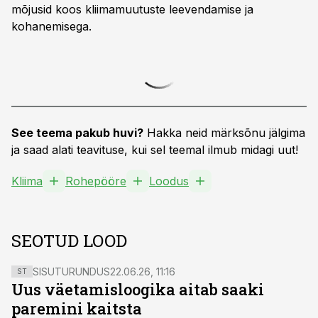
mõjusid koos kliimamuutuste leevendamise ja
kohanemisega.
See teema pakub huvi?
Hakka neid märksõnu jälgima
ja saad alati teavituse, kui sel teemal ilmub midagi uut!
Kliima
Rohepööre
Loodus
SEOTUD LOOD
SISUTURUNDUS
22.06.26, 11:16
ST
Uus väetamisloogika aitab saaki
paremini kaitsta