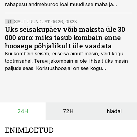
rahapesu andmebüroo loal müüdi see maha ja
veetakse välja.
SISUTURUNDUS
11.06.26, 09:28
ST
Üks seisakupäev võib maksta üle 30
000 euro: miks tasub kombain enne
hooaega põhjalikult üle vaadata
Kui kombain seisab, ei seisa ainult masin, vaid kogu
tootmisahel.
Teraviljakombain ei ole lihtsalt üks masin
paljude seas. Koristushooajal on see kogu
tootmisprotsessi kõige kriitilisem lüli. Kui külv,
taimekaitse ja väetamine jaotuvad kuude peale, siis
saagi kättesaamine ja realiseerimine toimub sageli väga
lühikese ajavahemiku jooksul – kõigest 2-4 nädalaga.
24H
72H
Nädal
ENIMLOETUD