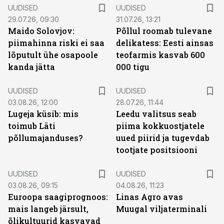
UUDISED
UUDISED
29.07.26, 09:30
31.07.26, 13:21
Maido Solovjov:
Põllul roomab tulevane
piimahinna riski ei saa
delikatess: Eesti ainsas
lõputult ühe osapoole
teofarmis kasvab 600
kanda jätta
000 tigu
UUDISED
UUDISED
03.08.26, 12:00
28.07.26, 11:44
Lugeja küsib: mis
Leedu valitsus seab
toimub Läti
piima kokkuostjatele
põllumajanduses?
uued piirid ja tugevdab
tootjate positsiooni
UUDISED
UUDISED
03.08.26, 09:15
04.08.26, 11:23
Euroopa saagiprognoos:
Linas Agro avas
mais langeb järsult,
Muugal viljaterminali
õlikultuurid kasvavad