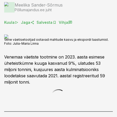
Meelika Sander-Sõrmus
Põllumajandus.ee juht
Kuula
Jaga
Salvesta
Vihja
Vene väetisetootjad ootavad mahtude kasvu ja ekspordi taastumist.
Foto:
Julia-Maria Linna
Venemaa väetiste tootmine on 2023. aasta esimese
üheteistkümne kuuga kasvanud 9%, ulatudes 53
miljoni tonnini, kusjuures aasta kulminatsiooniks
loodetakse saavutada 2021. aastal registreeritud 59
miljonit tonni.