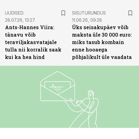
ST
UUDISED
SISUTURUNDUS
28.07.26, 13:27
11.06.26, 09:28
Ants-Hannes Viira:
Üks seisakupäev võib
tänavu võib
maksta üle 30 000 euro:
teraviljakasvatajale
miks tasub kombain
tulla nii korralik saak
enne hooaega
kui ka hea hind
põhjalikult üle vaadata