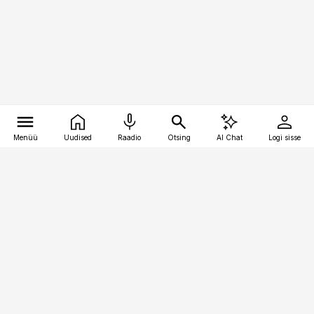
Menüü
Uudised
Raadio
Otsing
AI Chat
Logi sisse
Vana-Lõuna 39/1, 19094 Tallinn
(+372) 667 0111
pollumajandus@pollumajandus.ee
Telli
Reklaam
Firmast