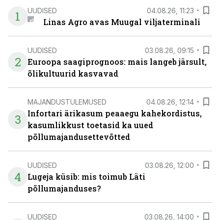
UUDISED
04.08.26, 11:23
1
Linas Agro avas Muugal viljaterminali
UUDISED
03.08.26, 09:15
2
Euroopa saagiprognoos: mais langeb järsult,
õlikultuurid kasvavad
MAJANDUSTULEMUSED
04.08.26, 12:14
Infortari ärikasum peaaegu kahekordistus,
3
kasumlikkust toetasid ka uued
põllumajandusettevõtted
UUDISED
03.08.26, 12:00
4
Lugeja küsib: mis toimub Läti
põllumajanduses?
UUDISED
03.08.26, 14:00