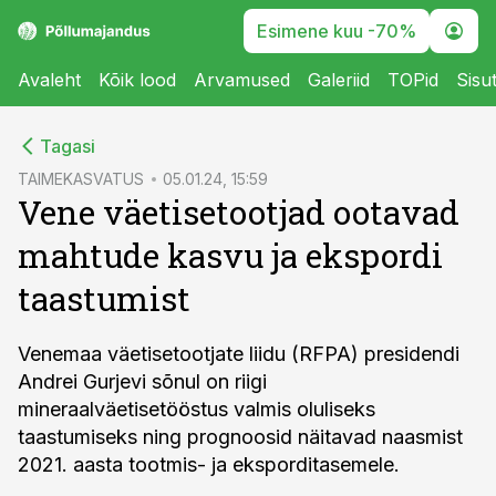
Esimene kuu -70%
Avaleht
Kõik lood
Arvamused
Galeriid
TOPid
Sisu
cebook
Tagasi
Twitter)
TAIMEKASVATUS
05.01.24, 15:59
Vene väetisetootjad ootavad
kedIn
mahtude kasvu ja ekspordi
ail
taastumist
k
Venemaa väetisetootjate liidu (RFPA) presidendi
Andrei Gurjevi sõnul on riigi
mineraalväetisetööstus valmis oluliseks
taastumiseks ning prognoosid näitavad naasmist
2021. aasta tootmis- ja eksporditasemele.