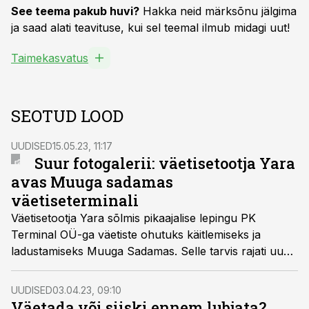
See teema pakub huvi?
Hakka neid märksõnu jälgima
ja saad alati teavituse, kui sel teemal ilmub midagi uut!
Taimekasvatus
SEOTUD LOOD
UUDISED
15.05.23, 11:17
Suur fotogalerii: väetisetootja Yara
avas Muuga sadamas
väetiseterminali
Väetisetootja Yara sõlmis pikaajalise lepingu PK
Terminal OÜ-ga väetiste ohutuks käitlemiseks ja
ladustamiseks Muuga Sadamas. Selle tarvis rajati uus
9500 m2 suurune kompleksladu.
UUDISED
03.04.23, 09:10
Väetada või siiski ennem lubjata?