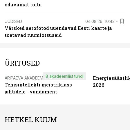
odavamat toitu
UUDISED
04.08.26, 10:43
Värsked aerofotod uuendavad Eesti kaarte ja
toetavad ruumiotsuseid
ÜRITUSED
8 akadeemilist tundi
Energiasäästli
ÄRIPÄEVA AKADEEMIA
Tehisintellekti meistriklass
2026
juhtidele - vundament
HETKEL KUUM