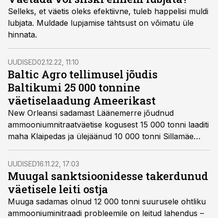
Selleks, et väetis oleks efektiivne, tuleb happelisi muldi
lubjata. Muldade lupjamise tähtsust on võimatu üle
hinnata.
UUDISED
02.12.22, 11:10
Baltic Agro tellimusel jõudis
Baltikumi 25 000 tonnine
väetiselaadung Ameerikast
New Orleansi sadamast Läänemerre jõudnud
ammooniumnitraatväetise kogusest 15 000 tonni laaditi
maha Klaipedas ja ülejäänud 10 000 tonni Sillamäe
sadamas.
UUDISED
16.11.22, 17:03
Muugal sanktsioonidesse takerdunud
väetisele leiti ostja
Muuga sadamas olnud 12 000 tonni suurusele ohtliku
ammooniuminitraadi probleemile on leitud lahendus –