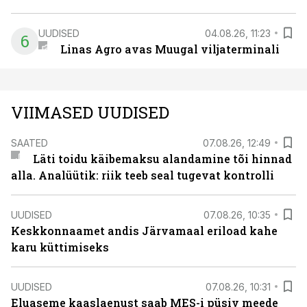
UUDISED
04.08.26, 11:23
6
Linas Agro avas Muugal viljaterminali
VIIMASED UUDISED
SAATED
07.08.26, 12:49
Läti toidu käibemaksu alandamine tõi hinnad
alla. Analüütik: riik teeb seal tugevat kontrolli
UUDISED
07.08.26, 10:35
Keskkonnaamet andis Järvamaal eriload kahe
karu küttimiseks
UUDISED
07.08.26, 10:31
Eluaseme kaaslaenust saab MES-i püsiv meede