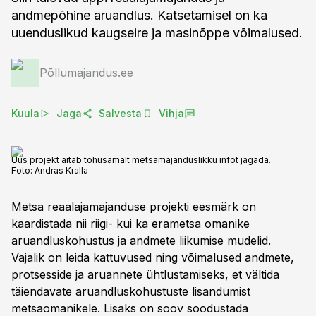
andmepõhine aruandlus. Katsetamisel on ka
uuenduslikud kaugseire ja masinõppe võimalused.
Põllumajandus.ee
Kuula
Jaga
Salvesta
Vihja
Uus projekt aitab tõhusamalt metsamajanduslikku infot jagada.
Foto:
Andras Kralla
Metsa reaalajamajanduse projekti eesmärk on
kaardistada nii riigi- kui ka erametsa omanike
aruandluskohustus ja andmete liikumise mudelid.
Vajalik on leida kattuvused ning võimalused andmete,
protsesside ja aruannete ühtlustamiseks, et vältida
täiendavate aruandluskohustuste lisandumist
metsaomanikele. Lisaks on soov soodustada