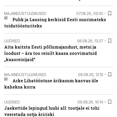
MAJANDUSTULEMUSED
07.08.26, 09:30
Puhk ja Lausing kerkisid Eesti suurimateks
toidutöösturiteks
UUDISED
06.08.26, 13:27
Aita kaitsta Eesti põllumajandust, metsi ja
loodust – ära too reisilt kaasa soovimatuid
„kaasreisijaid“
MAJANDUSTULEMUSED
06.08.26, 12:15
Arke Lihatööstuse ärikasum kasvas üle
kaheksa korra
UUDISED
06.08.26, 10:14
Jaekettide lepingud luubi all: tootjale ei tohi
veeretada ostja äririski