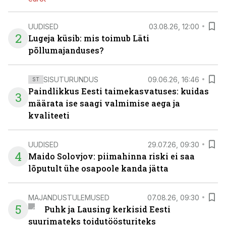
UUDISED
03.08.26, 12:00
2
Lugeja küsib: mis toimub Läti
põllumajanduses?
SISUTURUNDUS
09.06.26, 16:46
ST
Paindlikkus Eesti taimekasvatuses: kuidas
3
määrata ise saagi valmimise aega ja
kvaliteeti
UUDISED
29.07.26, 09:30
4
Maido Solovjov: piimahinna riski ei saa
lõputult ühe osapoole kanda jätta
MAJANDUSTULEMUSED
07.08.26, 09:30
5
Puhk ja Lausing kerkisid Eesti
suurimateks toidutöösturiteks