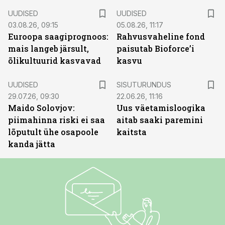
UUDISED
UUDISED
03.08.26, 09:15
05.08.26, 11:17
Euroopa saagiprognoos:
Rahvusvaheline fond
mais langeb järsult,
paisutab Bioforce’i
õlikultuurid kasvavad
kasvu
ST
UUDISED
SISUTURUNDUS
29.07.26, 09:30
22.06.26, 11:16
Maido Solovjov:
Uus väetamisloogika
piimahinna riski ei saa
aitab saaki paremini
lõputult ühe osapoole
kaitsta
kanda jätta