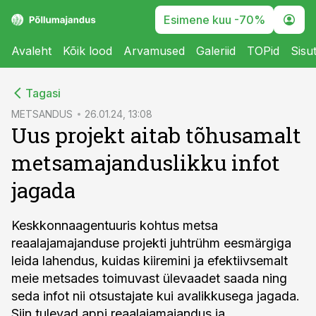
Esimene kuu -70%
Avaleht
Kõik lood
Arvamused
Galeriid
TOPid
Sisu
cebook
Tagasi
Twitter)
METSANDUS
26.01.24, 13:08
Uus projekt aitab tõhusamalt
kedIn
metsamajanduslikku infot
ail
jagada
k
Keskkonnaagentuuris kohtus metsa
reaalajamajanduse projekti juhtrühm eesmärgiga
leida lahendus, kuidas kiiremini ja efektiivsemalt
meie metsades toimuvast ülevaadet saada ning
seda infot nii otsustajate kui avalikkusega jagada.
Siin tulevad appi reaalajamajandus ja