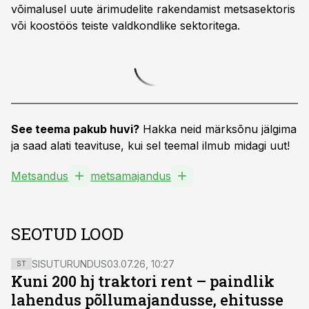
võimalusel uute ärimudelite rakendamist metsasektoris
või koostöös teiste valdkondlike sektoritega.
See teema pakub huvi?
Hakka neid märksõnu jälgima
ja saad alati teavituse, kui sel teemal ilmub midagi uut!
Metsandus
metsamajandus
SEOTUD LOOD
SISUTURUNDUS
03.07.26, 10:27
ST
Kuni 200 hj traktori rent – paindlik
lahendus põllumajandusse, ehitusse