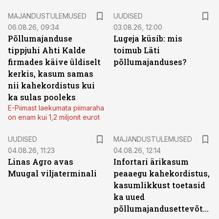
MAJANDUSTULEMUSED
UUDISED
06.08.26, 09:34
03.08.26, 12:00
Põllumajanduse
Lugeja küsib: mis
tippjuhi Ahti Kalde
toimub Läti
firmades käive üldiselt
põllumajanduses?
kerkis, kasum samas
nii kahekordistus kui
ka sulas pooleks
E-Piimast laekumata piimaraha
on enam kui 1,2 miljonit eurot
UUDISED
MAJANDUSTULEMUSED
04.08.26, 11:23
04.08.26, 12:14
Linas Agro avas
Infortari ärikasum
Muugal viljaterminali
peaaegu kahekordistus,
kasumlikkust toetasid
ka uued
põllumajandusettevõtted