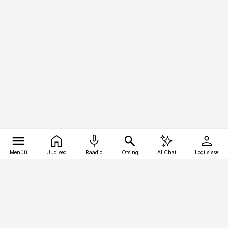
Menüü
Uudised
Raadio
Otsing
AI Chat
Logi sisse
Vana-Lõuna 39/1, 19094 Tallinn
(+372) 667 0111
pollumajandus@pollumajandus.ee