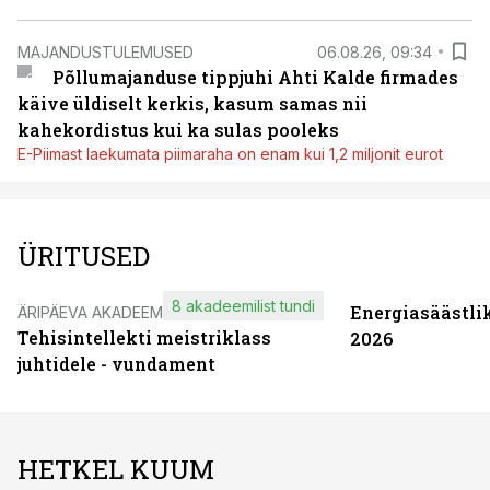
MAJANDUSTULEMUSED
06.08.26, 09:34
Põllumajanduse tippjuhi Ahti Kalde firmades
käive üldiselt kerkis, kasum samas nii
kahekordistus kui ka sulas pooleks
E-Piimast laekumata piimaraha on enam kui 1,2 miljonit eurot
ÜRITUSED
8 akadeemilist tundi
Energiasäästli
ÄRIPÄEVA AKADEEMIA
Tehisintellekti meistriklass
2026
juhtidele - vundament
HETKEL KUUM