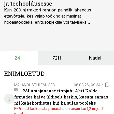
ja teehooldusesse
Kuni 200 hj traktori rent
on paindlik lahendus
ettevõttele, kes vajab töökindlat masinat
hooajatöödeks, ehitusobjektile või talviseks
lumetõrjeks. Renditraktor kuni 200 hj aitab katta
hooajalisi töötippe, ootamatuid lisatöid või asendada
ajutiselt rivist välja langenud tehnikat, ja seda ilma suuri
investeeringuid tegemata. Baltic Agro masinarent tagab
vajaliku traktori ja lisavarustuse just siis, kui töömaht
24H
72H
Nädal
on suurim ning iga töötund on oluline.
ENIMLOETUD
MAJANDUSTULEMUSED
06.08.26, 09:34
Põllumajanduse tippjuhi Ahti Kalde
firmades käive üldiselt kerkis, kasum samas
1
nii kahekordistus kui ka sulas pooleks
E-Piimast laekumata piimaraha on enam kui 1,2 miljonit
eurot