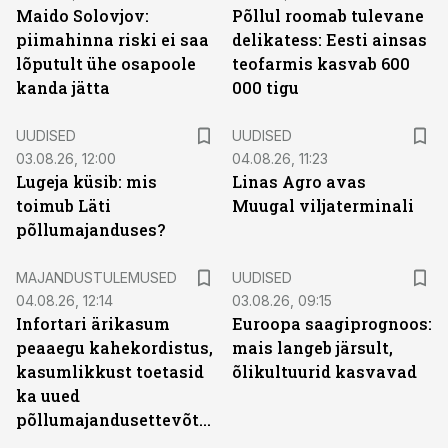
Maido Solovjov:
Põllul roomab tulevane
piimahinna riski ei saa
delikatess: Eesti ainsas
lõputult ühe osapoole
teofarmis kasvab 600
kanda jätta
000 tigu
UUDISED
UUDISED
03.08.26, 12:00
04.08.26, 11:23
Lugeja küsib: mis
Linas Agro avas
toimub Läti
Muugal viljaterminali
põllumajanduses?
MAJANDUSTULEMUSED
UUDISED
04.08.26, 12:14
03.08.26, 09:15
Infortari ärikasum
Euroopa saagiprognoos:
peaaegu kahekordistus,
mais langeb järsult,
kasumlikkust toetasid
õlikultuurid kasvavad
ka uued
põllumajandusettevõtted