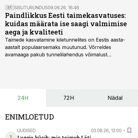
veterinaarias mikroobide resistentsuse ennetamiseks
SISUTURUNDUS
09.06.26, 16:46
ST
ette võetud ja milline on praegune olukord - sellest
Paindlikkus Eesti taimekasvatuses:
kirjutab Regionaal- ja Põllumajandusministeeriumi
kuidas määrata ise saagi valmimise
toiduohutuse osakonna peaspetsialist Piret Aasmäe.
aega ja kvaliteeti
Taimede kasvatamine kiletunnelites on Eestis aasta-
aastalt populaarsemaks muutunud. Võrreldes
avamaaga pakub tunnelilahendus võimalust
saagikoristuse algust kuni kahe nädala võrra
varasemaks tuua või hoopis hilisemaks lükata. Hästi
planeerides on tänu sellele võimalik saada ka saagi
eest turul kõrgemat hinda.
24H
72H
Nädal
ENIMLOETUD
UUDISED
03.08.26, 12:00
1
Lugeja küsib: mis toimub Läti