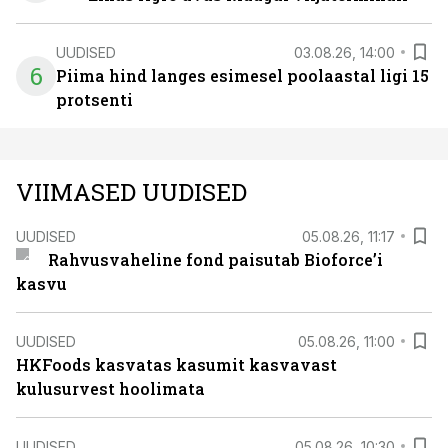
UUDISED
03.08.26, 14:00
6
Piima hind langes esimesel poolaastal ligi 15
protsenti
VIIMASED UUDISED
UUDISED
05.08.26, 11:17
Rahvusvaheline fond paisutab Bioforce’i
kasvu
UUDISED
05.08.26, 11:00
HKFoods kasvatas kasumit kasvavast
kulusurvest hoolimata
UUDISED
05.08.26, 10:30