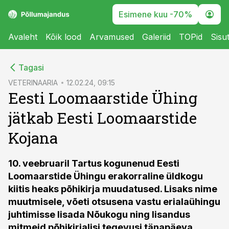
Esimene kuu -70%
Avaleht
Kõik lood
Arvamused
Galeriid
TOPid
Sisu
cebook
Tagasi
Twitter)
VETERINAARIA
12.02.24, 09:15
Eesti Loomaarstide Ühing
kedIn
jätkab Eesti Loomaarstide
ail
Kojana
k
10. veebruaril Tartus kogunenud Eesti
Loomaarstide Ühingu erakorraline üldkogu
kiitis heaks põhikirja muudatused. Lisaks nime
muutmisele, võeti otsusena vastu erialaühingu
juhtimisse lisada Nõukogu ning lisandus
mitmeid põhikirjalisi tegevusi tänapäeva