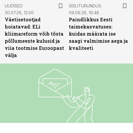
ST
UUDISED
SISUTURUNDUS
30.07.26, 12:00
09.06.26, 16:46
Väetisetootjad
Paindlikkus Eesti
hoiatavad: ELi
taimekasvatuses:
kliimareform võib tõsta
kuidas määrata ise
põllumeeste kulusid ja
saagi valmimise aega ja
viia tootmise Euroopast
kvaliteeti
välja