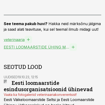
See teema pakub huvi?
Hakka neid märksõnu jälgima
ja saad alati teavituse, kui sel teemal ilmub midagi uut!
veterinaaria
EESTI LOOMAARSTIDE ÜHING MTÜ
SEOTUD LOOD
UUDISED
19.10.23, 12:15
Eesti loomaarstide
esindusorganisatsioonid ühinevad
Vaata ka fotogaleriid veterinaariakonverentsist!
Eesti Väikeloomaarstide Seltsi ja Eesti Loomaarstide