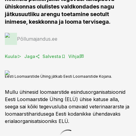
ühiskonnas olulistes valdkondades nagu
jätkusuutliku arengu toetamine seotult
inimese, keskkonna ja looma tervisega.
Põllumajandus.ee
Kuula
Jaga
Salvesta
Vihja
Eesti Loomaarstide Ühing jätkab Eesti Loomaarstide Kojana.
Mullu ühinesid loomaarstide esindusorganisatsioonid
Eesti Loomaarstide Ühing (ELÜ) ühise katuse alla,
seega sai kõiki tegevusluba omavaid veterinaararste ja
loomaarstiharidusega Eesti kodanikke ühendavaks
erialaorganisatsiooniks ELÜ.