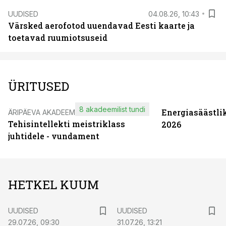
UUDISED
04.08.26, 10:43
Värsked aerofotod uuendavad Eesti kaarte ja
toetavad ruumiotsuseid
ÜRITUSED
8 akadeemilist tundi
Energiasäästli
ÄRIPÄEVA AKADEEMIA
Tehisintellekti meistriklass
2026
juhtidele - vundament
HETKEL KUUM
UUDISED
UUDISED
29.07.26, 09:30
31.07.26, 13:21