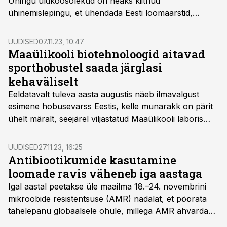
Ühingu üldkoosolekud on heaks kiitnud
ühinemislepingu, et ühendada Eesti loomaarstid,
kaitsta nende huve, väärtustada valdkonda ja
loomaarsti ametit ning edendada veterinaaria eriala.
UUDISED
07.11.23, 10:47
Maaülikooli biotehnoloogid aitavad
sporthobustel saada järglasi
kehaväliselt
Eeldatavalt tuleva aasta augustis näeb ilmavalgust
esimene hobusevarss Eestis, kelle munarakk on pärit
ühelt märalt, seejärel viljastatud Maaülikooli laboris
ICSI tehnoloogiaga ning siiratud kasvama teise
märasse. Kehaväliselt laboritingimustes kasvatatud
UUDISED
27.11.23, 16:25
embrüo ja tiinuse saavutamine tõstis Eesti
Antibiootikumide kasutamine
hobusekasvatajad piltlikult öeldes väga
loomade ravis väheneb iga aastaga
kõrgetasemelisse klubisse.
Igal aastal peetakse üle maailma 18.–24. novembrini
mikroobide resistentsuse (AMR) nädalat, et pöörata
tähelepanu globaalsele ohule, millega AMR ähvardab
inimesi, loomi, taimi, toitu, ja keskkonda. Mida on Eestis