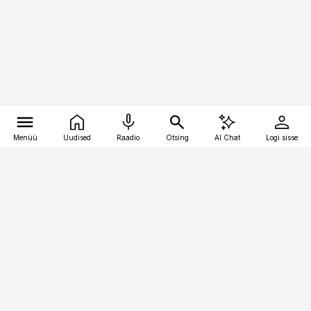
Menüü
Uudised
Raadio
Otsing
AI Chat
Logi sisse
Vana-Lõuna 39/1, 19094 Tallinn
(+372) 667 0111
pollumajandus@pollumajandus.ee
Telli
Reklaam
Firmast