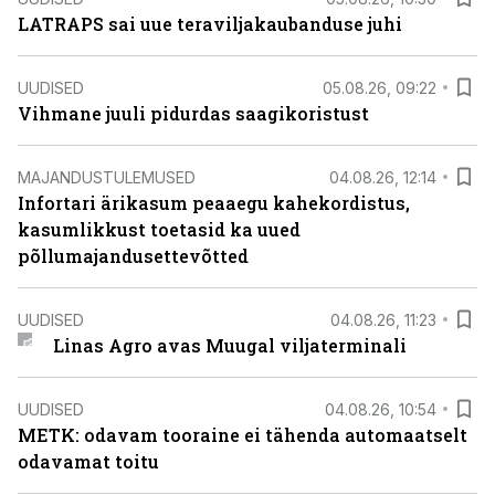
LATRAPS sai uue teraviljakaubanduse juhi
UUDISED
05.08.26, 09:22
Vihmane juuli pidurdas saagikoristust
MAJANDUSTULEMUSED
04.08.26, 12:14
Infortari ärikasum peaaegu kahekordistus,
kasumlikkust toetasid ka uued
põllumajandusettevõtted
UUDISED
04.08.26, 11:23
Linas Agro avas Muugal viljaterminali
UUDISED
04.08.26, 10:54
METK: odavam tooraine ei tähenda automaatselt
odavamat toitu