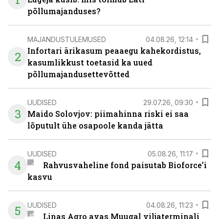
põllumajanduses?
MAJANDUSTULEMUSED
04.08.26, 12:14
Infortari ärikasum peaaegu kahekordistus,
2
kasumlikkust toetasid ka uued
põllumajandusettevõtted
UUDISED
29.07.26, 09:30
3
Maido Solovjov: piimahinna riski ei saa
lõputult ühe osapoole kanda jätta
UUDISED
05.08.26, 11:17
4
Rahvusvaheline fond paisutab Bioforce’i
kasvu
UUDISED
04.08.26, 11:23
5
Linas Agro avas Muugal viljaterminali