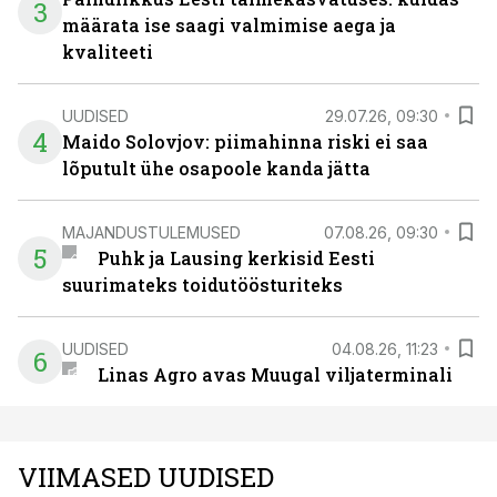
3
määrata ise saagi valmimise aega ja
kvaliteeti
UUDISED
29.07.26, 09:30
4
Maido Solovjov: piimahinna riski ei saa
lõputult ühe osapoole kanda jätta
MAJANDUSTULEMUSED
07.08.26, 09:30
5
Puhk ja Lausing kerkisid Eesti
suurimateks toidutöösturiteks
UUDISED
04.08.26, 11:23
6
Linas Agro avas Muugal viljaterminali
VIIMASED UUDISED