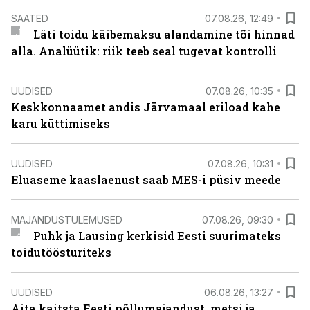
SAATED
07.08.26, 12:49
Läti toidu käibemaksu alandamine tõi hinnad
alla. Analüütik: riik teeb seal tugevat kontrolli
UUDISED
07.08.26, 10:35
Keskkonnaamet andis Järvamaal eriload kahe
karu küttimiseks
UUDISED
07.08.26, 10:31
Eluaseme kaaslaenust saab MES-i püsiv meede
MAJANDUSTULEMUSED
07.08.26, 09:30
Puhk ja Lausing kerkisid Eesti suurimateks
toidutöösturiteks
UUDISED
06.08.26, 13:27
Aita kaitsta Eesti põllumajandust, metsi ja