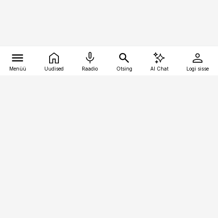
Menüü
Uudised
Raadio
Otsing
AI Chat
Logi sisse
Vana-Lõuna 39/1, 19094 Tallinn
(+372) 667 0111
pollumajandus@pollumajandus.ee
Telli
Reklaam
Firmast
Sisu kasutamisõigused
Ajakirjaniku