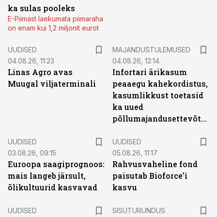
ka sulas pooleks
E-Piimast laekumata piimaraha
on enam kui 1,2 miljonit eurot
UUDISED
MAJANDUSTULEMUSED
04.08.26, 11:23
04.08.26, 12:14
Linas Agro avas
Infortari ärikasum
Muugal viljaterminali
peaaegu kahekordistus,
kasumlikkust toetasid
ka uued
põllumajandusettevõtted
UUDISED
UUDISED
03.08.26, 09:15
05.08.26, 11:17
Euroopa saagiprognoos:
Rahvusvaheline fond
mais langeb järsult,
paisutab Bioforce’i
õlikultuurid kasvavad
kasvu
ST
UUDISED
SISUTURUNDUS