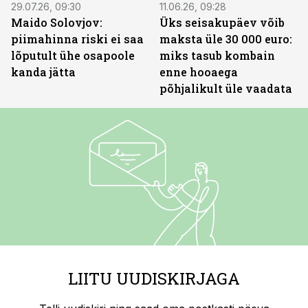
29.07.26, 09:30
11.06.26, 09:28
Maido Solovjov:
Üks seisakupäev võib
piimahinna riski ei saa
maksta üle 30 000 euro:
lõputult ühe osapoole
miks tasub kombain
kanda jätta
enne hooaega
põhjalikult üle vaadata
LIITU UUDISKIRJAGA