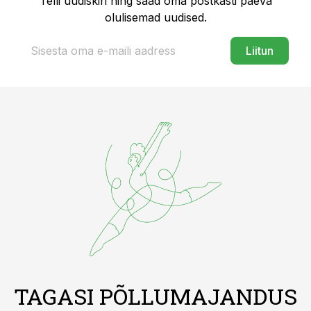
Telli uudiskiri ning saad oma postkasti päeva
olulisemad uudised.
Liitun
TAGASI PÕLLUMAJANDUS