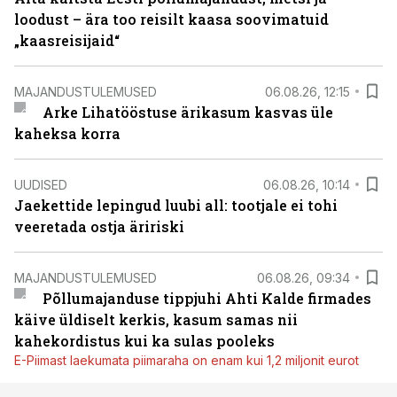
loodust – ära too reisilt kaasa soovimatuid
„kaasreisijaid“
MAJANDUSTULEMUSED
06.08.26, 12:15
Arke Lihatööstuse ärikasum kasvas üle
kaheksa korra
UUDISED
06.08.26, 10:14
Jaekettide lepingud luubi all: tootjale ei tohi
veeretada ostja äririski
MAJANDUSTULEMUSED
06.08.26, 09:34
Põllumajanduse tippjuhi Ahti Kalde firmades
käive üldiselt kerkis, kasum samas nii
kahekordistus kui ka sulas pooleks
E-Piimast laekumata piimaraha on enam kui 1,2 miljonit eurot