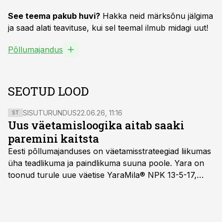
See teema pakub huvi?
Hakka neid märksõnu jälgima
ja saad alati teavituse, kui sel teemal ilmub midagi uut!
Põllumajandus
SEOTUD LOOD
SISUTURUNDUS
22.06.26, 11:16
ST
Uus väetamisloogika aitab saaki
paremini kaitsta
Eesti põllumajanduses on väetamisstrateegiad liikumas
üha teadlikuma ja paindlikuma suuna poole. Yara on
toonud turule uue väetise YaraMila® NPK 13-5-17,
mille eesmärk on mitte ainult parandada saagikust,
vaid ka muuta põllumeeste mõtteviisi väetamise
ajastuse ja koguste osas.