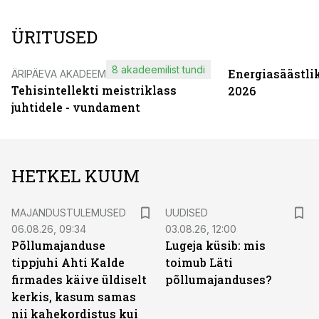
ÜRITUSED
8 akadeemilist tundi
Energiasäästli
ÄRIPÄEVA AKADEEMIA
Tehisintellekti meistriklass
2026
juhtidele - vundament
HETKEL KUUM
MAJANDUSTULEMUSED
UUDISED
06.08.26, 09:34
03.08.26, 12:00
Põllumajanduse
Lugeja küsib: mis
tippjuhi Ahti Kalde
toimub Läti
firmades käive üldiselt
põllumajanduses?
kerkis, kasum samas
nii kahekordistus kui