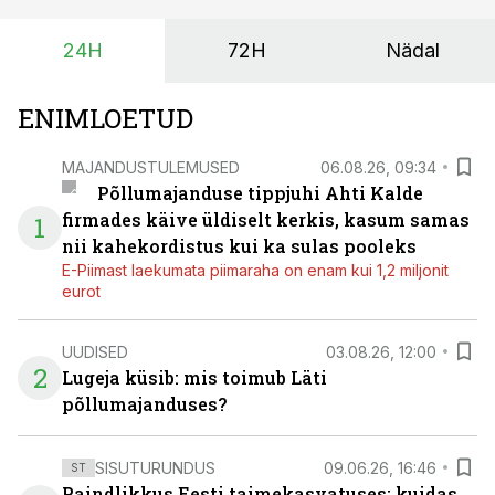
24H
72H
Nädal
ENIMLOETUD
MAJANDUSTULEMUSED
06.08.26, 09:34
Põllumajanduse tippjuhi Ahti Kalde
firmades käive üldiselt kerkis, kasum samas
1
nii kahekordistus kui ka sulas pooleks
E-Piimast laekumata piimaraha on enam kui 1,2 miljonit
eurot
UUDISED
03.08.26, 12:00
2
Lugeja küsib: mis toimub Läti
põllumajanduses?
SISUTURUNDUS
09.06.26, 16:46
ST
Paindlikkus Eesti taimekasvatuses: kuidas