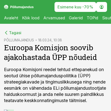
Esimene kuu -70%
Avaleht
Kõik lood
Arvamused
Galeriid
TOPid
Sisu
cebook
Tagasi
Twitter)
PÕLLUMAJANDUS
18.03.24, 10:38
Euroopa Komisjon soovib
kedIn
ajakohastada ÜPP nõudeid
ail
k
Euroopa Komisjoni reedel tehtud ettepanekud on
seotud ühise põllumajanduspoliitika (ÜPP)
strateegiakavade ja tingimuslikkusega ning nende
eesmärk on vähendada ELi põllumajandustootjate
halduskoormust ja anda neile suurem paindlikkus
teatavate keskkonnatingimuste täitmisel.