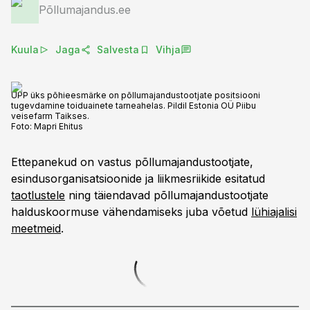
Põllumajandus.ee
Kuula
Jaga
Salvesta
Vihja
ÜPP üks põhieesmärke on põllumajandustootjate positsiooni
tugevdamine toiduainete tarneahelas. Pildil Estonia OÜ Piibu
veisefarm Taikses.
Foto:
Mapri Ehitus
Ettepanekud on vastus põllumajandustootjate,
esindusorganisatsioonide ja liikmesriikide esitatud
taotlustele
ning täiendavad põllumajandustootjate
halduskoormuse vähendamiseks juba võetud
lühiajalisi
meetmeid
.