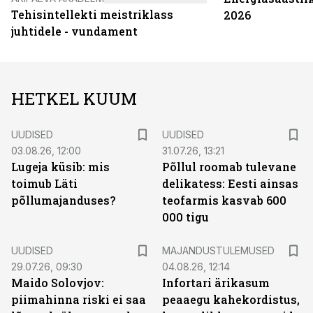
Tehisintellekti meistriklass
2026
juhtidele - vundament
HETKEL KUUM
UUDISED
UUDISED
03.08.26, 12:00
31.07.26, 13:21
Lugeja küsib: mis
Põllul roomab tulevane
toimub Läti
delikatess: Eesti ainsas
põllumajanduses?
teofarmis kasvab 600
000 tigu
UUDISED
MAJANDUSTULEMUSED
29.07.26, 09:30
04.08.26, 12:14
Maido Solovjov:
Infortari ärikasum
piimahinna riski ei saa
peaaegu kahekordistus,