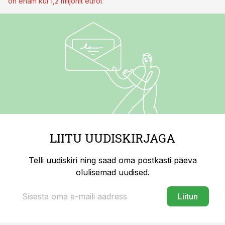
on enam kui 1,2 miljonit eurot
LIITU UUDISKIRJAGA
Telli uudiskiri ning saad oma postkasti päeva
olulisemad uudised.
Liitun