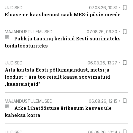
UUDISED
07.08.26, 10:31
Eluaseme kaaslaenust saab MES-i püsiv meede
MAJANDUSTULEMUSED
07.08.26, 09:30
Puhk ja Lausing kerkisid Eesti suurimateks
toidutöösturiteks
UUDISED
06.08.26, 13:27
Aita kaitsta Eesti põllumajandust, metsi ja
loodust – ära too reisilt kaasa soovimatuid
„kaasreisijaid“
MAJANDUSTULEMUSED
06.08.26, 12:15
Arke Lihatööstuse ärikasum kasvas üle
kaheksa korra
UUDISED
06.08.26, 10:14