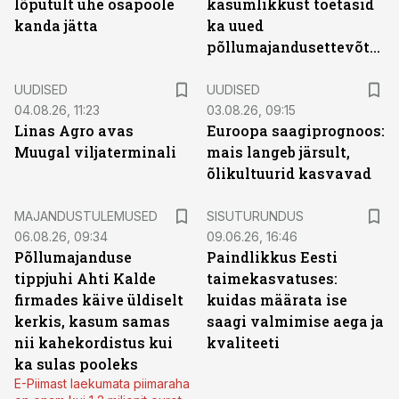
lõputult ühe osapoole
kasumlikkust toetasid
kanda jätta
ka uued
põllumajandusettevõtted
UUDISED
UUDISED
04.08.26, 11:23
03.08.26, 09:15
Linas Agro avas
Euroopa saagiprognoos:
Muugal viljaterminali
mais langeb järsult,
õlikultuurid kasvavad
ST
MAJANDUSTULEMUSED
SISUTURUNDUS
06.08.26, 09:34
09.06.26, 16:46
Põllumajanduse
Paindlikkus Eesti
tippjuhi Ahti Kalde
taimekasvatuses:
firmades käive üldiselt
kuidas määrata ise
kerkis, kasum samas
saagi valmimise aega ja
nii kahekordistus kui
kvaliteeti
ka sulas pooleks
E-Piimast laekumata piimaraha