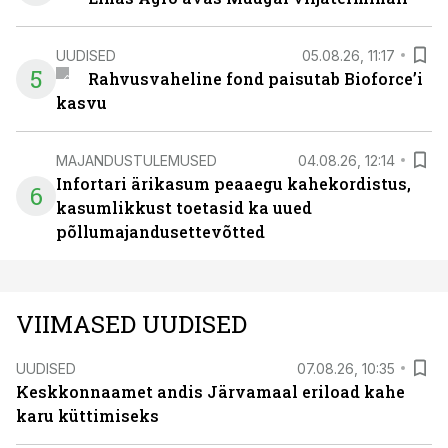
UUDISED
05.08.26, 11:17
5
Rahvusvaheline fond paisutab Bioforce’i
kasvu
MAJANDUSTULEMUSED
04.08.26, 12:14
Infortari ärikasum peaaegu kahekordistus,
6
kasumlikkust toetasid ka uued
põllumajandusettevõtted
VIIMASED UUDISED
UUDISED
07.08.26, 10:35
Keskkonnaamet andis Järvamaal eriload kahe
karu küttimiseks