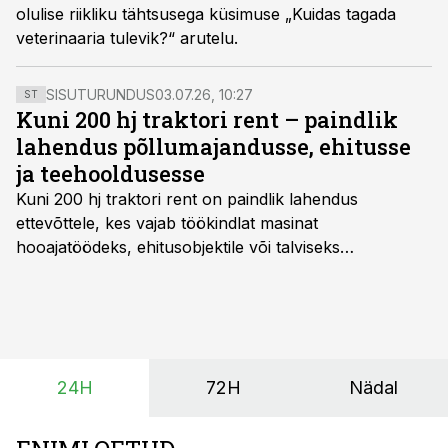
olulise riikliku tähtsusega küsimuse „Kuidas tagada
veterinaaria tulevik?“ arutelu.
SISUTURUNDUS
03.07.26, 10:27
ST
Kuni 200 hj traktori rent – paindlik
lahendus põllumajandusse, ehitusse
ja teehooldusesse
Kuni 200 hj traktori rent
on paindlik lahendus
ettevõttele, kes vajab töökindlat masinat
hooajatöödeks, ehitusobjektile või talviseks
lumetõrjeks. Renditraktor kuni 200 hj aitab katta
hooajalisi töötippe, ootamatuid lisatöid või asendada
ajutiselt rivist välja langenud tehnikat, ja seda ilma suuri
investeeringuid tegemata. Baltic Agro masinarent tagab
vajaliku traktori ja lisavarustuse just siis, kui töömaht
24H
72H
Nädal
on suurim ning iga töötund on oluline.