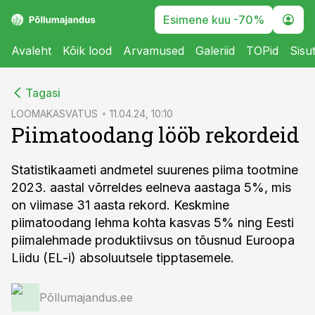
Esimene kuu -70%
Avaleht
Kõik lood
Arvamused
Galeriid
TOPid
Sisu
cebook
Tagasi
Twitter)
LOOMAKASVATUS
11.04.24, 10:10
Piimatoodang lööb rekordeid
kedIn
ail
Statistikaameti andmetel suurenes piima tootmine
2023. aastal võrreldes eelneva aastaga 5%, mis
k
on viimase 31 aasta rekord. Keskmine
piimatoodang lehma kohta kasvas 5% ning Eesti
piimalehmade produktiivsus on tõusnud Euroopa
Liidu (EL-i) absoluutsele tipptasemele.
Põllumajandus.ee