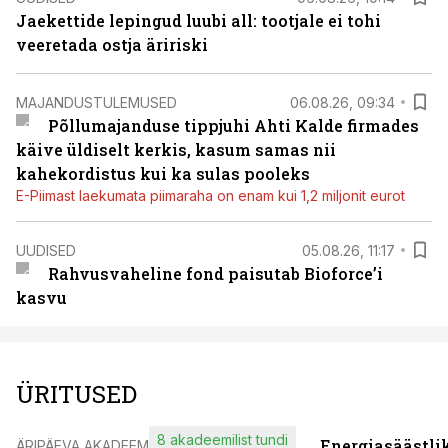
Jaekettide lepingud luubi all: tootjale ei tohi
veeretada ostja äririski
MAJANDUSTULEMUSED
06.08.26, 09:34
Põllumajanduse tippjuhi Ahti Kalde firmades
käive üldiselt kerkis, kasum samas nii
kahekordistus kui ka sulas pooleks
E-Piimast laekumata piimaraha on enam kui 1,2 miljonit eurot
UUDISED
05.08.26, 11:17
Rahvusvaheline fond paisutab Bioforce’i
kasvu
ÜRITUSED
8 akadeemilist tundi
Energiasäästli
ÄRIPÄEVA AKADEEMIA