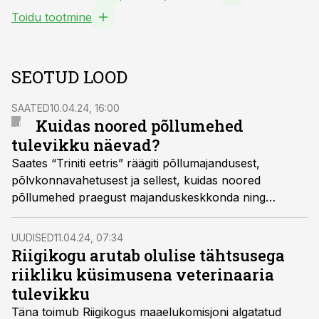
Toidu tootmine
SEOTUD LOOD
SAATED
10.04.24, 16:00
Kuidas noored põllumehed
tulevikku näevad?
Saates “Triniti eetris” räägiti põllumajandusest,
põlvkonnavahetusest ja sellest, kuidas noored
põllumehed praegust majanduskeskkonda ning
tulevikku näevad.
UUDISED
11.04.24, 07:34
Riigikogu arutab olulise tähtsusega
riikliku küsimusena veterinaaria
tulevikku
Täna toimub Riigikogus maaelukomisjoni algatatud