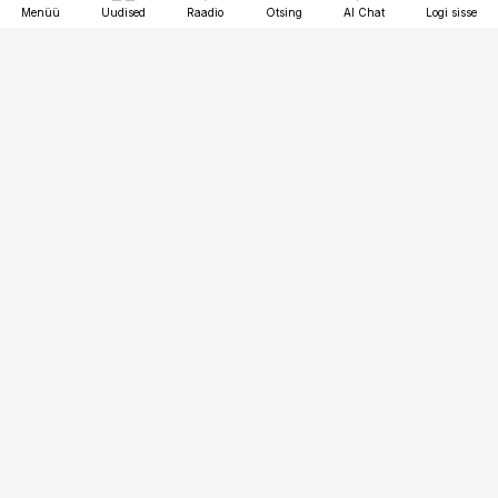
Menüü
Uudised
Raadio
Otsing
AI Chat
Logi sisse
Vana-Lõuna 39/1, 19094 Tallinn
(+372) 667 0111
pollumajandus@pollumajandus.ee
Telli
Reklaam
Firmast
Sisu kasutamisõigused
Ajakirjaniku
eetikakoodeks
Üldtingimused
Privaatsustingimused
Küpsiste poliitika
KKK
Eesti Meediaettevõtete
Eelistuste haldamine
Liit