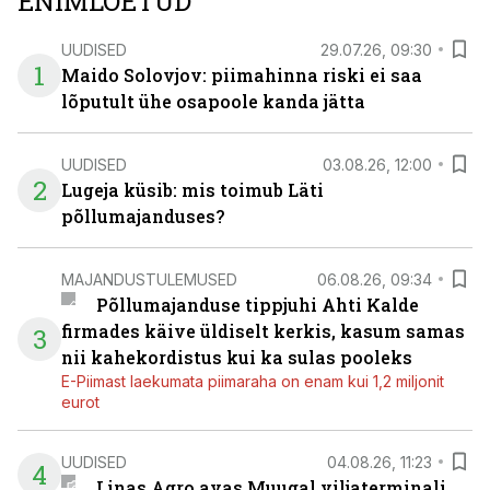
ENIMLOETUD
UUDISED
29.07.26, 09:30
1
Maido Solovjov: piimahinna riski ei saa
lõputult ühe osapoole kanda jätta
UUDISED
03.08.26, 12:00
2
Lugeja küsib: mis toimub Läti
põllumajanduses?
MAJANDUSTULEMUSED
06.08.26, 09:34
Põllumajanduse tippjuhi Ahti Kalde
firmades käive üldiselt kerkis, kasum samas
3
nii kahekordistus kui ka sulas pooleks
E-Piimast laekumata piimaraha on enam kui 1,2 miljonit
eurot
UUDISED
04.08.26, 11:23
4
Linas Agro avas Muugal viljaterminali