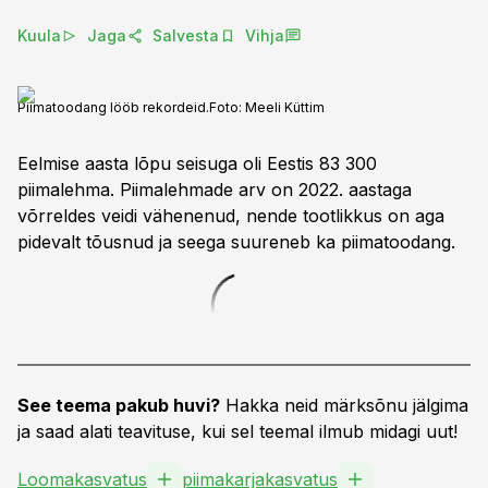
Kuula
Jaga
Salvesta
Vihja
Piimatoodang lööb rekordeid.
Foto:
Meeli Küttim
Eelmise aasta lõpu seisuga oli Eestis 83 300
piimalehma. Piimalehmade arv on 2022. aastaga
võrreldes veidi vähenenud, nende tootlikkus on aga
pidevalt tõusnud ja seega suureneb ka piimatoodang.
See teema pakub huvi?
Hakka neid märksõnu jälgima
ja saad alati teavituse, kui sel teemal ilmub midagi uut!
Loomakasvatus
piimakarjakasvatus