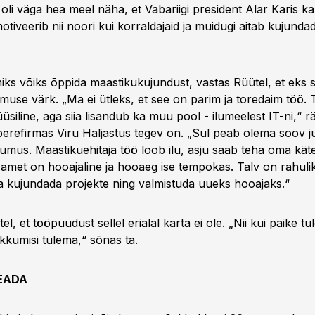
al oli väga hea meel näha, et Vabariigi president Alar Karis ka
otiveerib nii noori kui korraldajaid ja muidugi aitab kujund
ks võiks õppida maastikukujundust, vastas Rüütel, et eks se
muse värk. „Ma ei ütleks, et see on parim ja toredaim töö. 
üüsiline, aga siia lisandub ka muu pool - ilumeelest IT-ni,“ r
perefirmas Viru Haljastus tegev on. „Sul peab olema soov ju
sumus. Maastikuehitaja töö loob ilu, asju saab teha oma kät
 amet on hooajaline ja hooaeg ise tempokas. Talv on rahulik 
a kujundada projekte ning valmistuda uueks hooajaks.“
l, et tööpuudust sellel erialal karta ei ole. „Nii kui päike tul
kumisi tulema,“ sõnas ta.
EADA