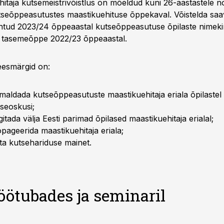
itaja kutsemeistrivõistlus on mõeldud kuni 26-aastastele n
tseõppeasutustes maastikuehituse õppekaval. Võistelda sa
ntud 2023/24 õppeaastal kutseõppeasutuse õpilaste nimekir
 tasemeõppe 2022/23 õppeaastal.
eesmärgid on:
maldada kutseõppeasutuste maastikuehitaja eriala õpilastel
seoskusi;
gitada välja Eesti parimad õpilased maastikuehitaja erialal;
pageerida maastikuehitaja eriala;
ta kutsehariduse mainet.
öötubades ja seminaril