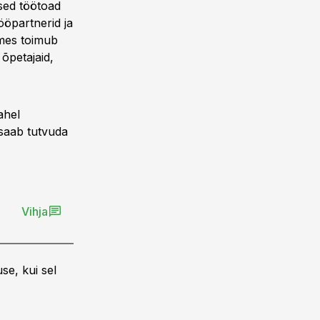
sed töötoad
ööpartnerid ja
ames toimub
õpetajaid,
ahel
 saab tutvuda
Vihja
se, kui sel