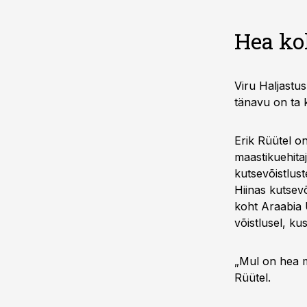
Hea ko
Viru Haljastus
tänavu on ta 
Erik Rüütel o
maastikuehitaj
kutsevõistlust
Hiinas kutsev
koht Araabia 
võistlusel, ku
„Mul on hea m
Rüütel.