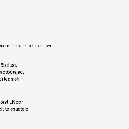
ugi maastikuehitaja võistlusel.
istlust.
laotöötajad,
oorteameti
aatest „Noor
lt telesaatele,