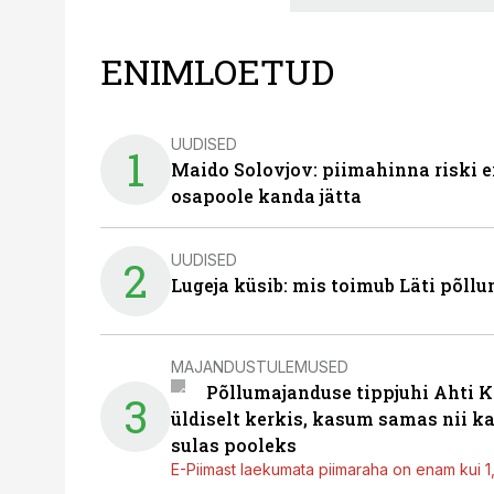
ENIMLOETUD
UUDISED
1
Maido Solovjov: piimahinna riski ei
osapoole kanda jätta
UUDISED
2
Lugeja küsib: mis toimub Läti põll
MAJANDUSTULEMUSED
Põllumajanduse tippjuhi Ahti K
3
üldiselt kerkis, kasum samas nii k
sulas pooleks
E-Piimast laekumata piimaraha on enam kui 1,2