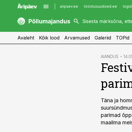
aripaev.ee
tööstusuudised.ee
logis
kaubandus.ee
imelineajalugu.ee
kinnisvarauudised.ee
imelineteadus.ee
Avaleht
Kõik lood
Arvamused
Galeriid
TOPid
cebook
cebook
AIANDUS
14.0
Festi
Twitter)
Twitter)
kedIn
kedIn
parim
ail
ail
k
k
Täna ja homm
suursündmus 
parimad õppu
maailma meis