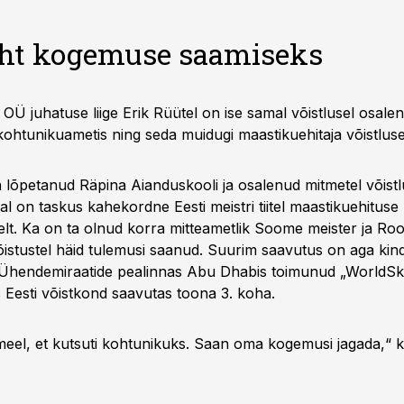
ht kogemuse saamiseks
 OÜ juhatuse liige Erik Rüütel on ise samal võistlusel osale
kohtunikuametis ning seda muidugi maastikuehitaja võistluse
n lõpetanud Räpina Aianduskooli ja osalenud mitmetel võistl
al on taskus kahekordne Eesti meistri tiitel maastikuehituse
elt. Ka on ta olnud korra mitteametlik Soome meister ja Roo
õistustel häid tulemusi saanud. Suurim saavutus on aga kind
Ühendemiraatide pealinnas Abu Dhabis toimunud „WorldSki
s Eesti võistkond saavutas toona 3. koha.
eel, et kutsuti kohtunikuks. Saan oma kogemusi jagada,“