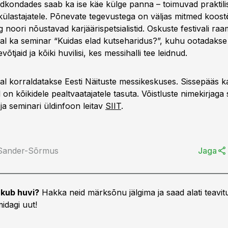
ldkondades saab ka ise käe külge panna – toimuvad praktili
külastajatele. Põnevate tegevustega on väljas mitmed koost
g noori nõustavad karjäärispetsialistid. Oskuste festivali ra
l ka seminar “Kuidas elad kutseharidus?”, kuhu ootadakse 
evõtjaid ja kõiki huvilisi, kes messihalli tee leidnud.
val korraldatakse Eesti Näituste messikeskuses. Sissepääs k
 on kõikidele pealtvaatajatele tasuta. Võistluste nimekirjaga
i ja seminari üldinfoon leitav
SIIT
.
 Sander-Sõrmus
Jaga
kub huvi?
Hakka neid märksõnu jälgima ja saad alati teavitu
idagi uut!