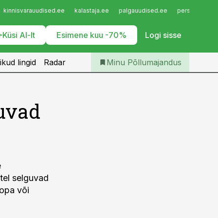
Iseteenindus
kinnisvarauudised.ee
kalastaja.ee
palgauudised.ee
personaliuudi
Telli Põllumajandus
Küsi AI-lt
Esimene kuu -70%
Logi sisse
ikud lingid
Radar
Minu Põllumajandus
guvad
e
stel selguvad
oopa või