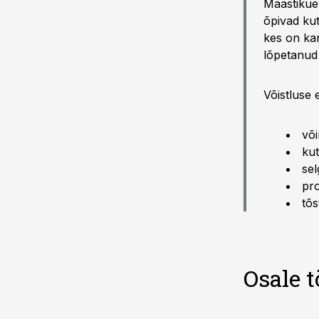
Maastikueh
õpivad ku
kes on ka
lõpetanud
Võistluse 
või
kut
sel
pro
tõs
Osale t