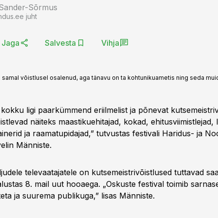
 Sander-Sõrmus
ndus.ee juht
Jaga
Salvesta
Vihja
ise samal võistlusel osalenud, aga tänavu on ta kohtunikuametis ning seda muid
 kokku ligi paarkümmend eriilmelist ja põnevat kutsemeistrivõ
istlevad näiteks maastikuehitajad, kokad, ehitusviimistlejad, 
sainerid ja raamatupidajad,” tutvustas festivali Haridus- ja N
velin Männiste.
aljudele televaatajatele on kutsemeistrivõistlused tuttavad s
alustas 8. mail uut hooaega. „Oskuste festival toimib sarnase
eta ja suurema publikuga,” lisas Männiste.