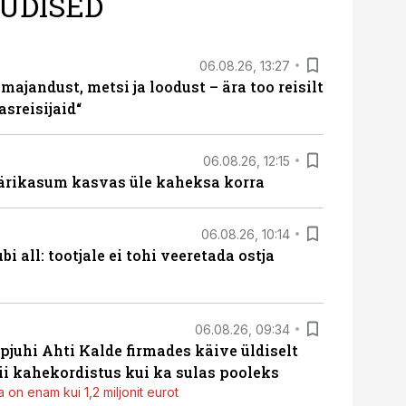
UDISED
06.08.26, 13:27
majandust, metsi ja loodust – ära too reisilt
sreisijaid“
06.08.26, 12:15
ärikasum kasvas üle kaheksa korra
06.08.26, 10:14
i all: tootjale ei tohi veeretada ostja
06.08.26, 09:34
pjuhi Ahti Kalde firmades käive üldiselt
i kahekordistus kui ka sulas pooleks
 on enam kui 1,2 miljonit eurot