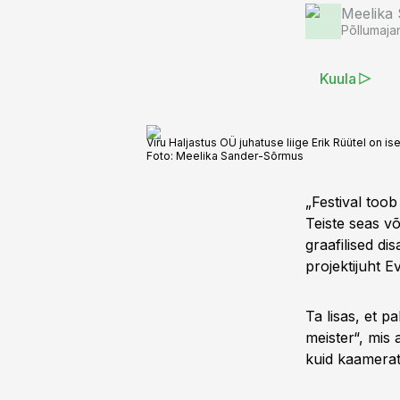
Meelika
Põllumaja
Kuula
Viru Haljastus OÜ juhatuse liige Erik Rüütel on 
Foto:
Meelika Sander-Sõrmus
„Festival toob
Teiste seas võ
graafilised di
projektijuht E
Ta lisas, et p
meister“, mis 
kuid kaamerat