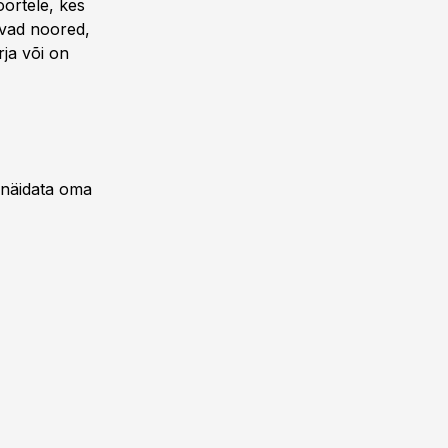
oortele, kes
avad noored,
ja või on
 näidata oma