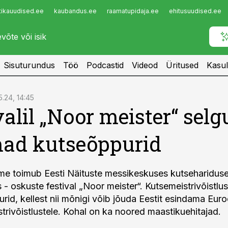
tikauudised.ee
kaubandus.ee
raamatupidaja.ee
ehitusuudised.ee
Infopank
Radar
Sisuturundus
Töö
Podcastid
Videod
Üritused
Kasul
5.24, 14:45
valil „Noor meister“ sel
ad kutseõppurid
e toimub Eesti Näituste messikeskuses kutseharidus
- oskuste festival „Noor meister“. Kutsemeistrivõistlu
rid, kellest nii mõnigi võib jõuda Eestit esindama Eur
trivõistlustele. Kohal on ka noored maastikuehitajad.