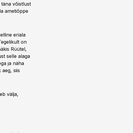
 täna võistlust
ada ametiõppe
lline eriala
Tegelikult on
ääkis Rüütel,
st selle alaga
ega ja näha
aeg, siis
eb välja,