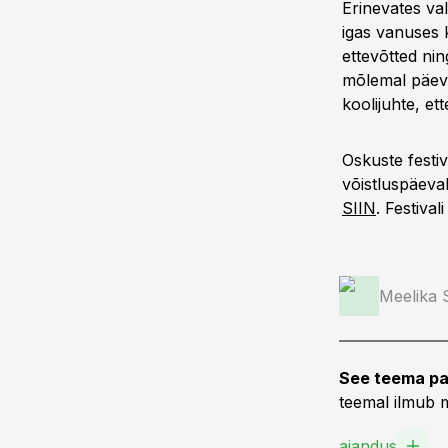
Erinevates va
igas vanuses 
ettevõtted nin
mõlemal päeva
koolijuhte, ett
Oskuste festi
võistluspäeval
SIIN
. Festival
Meelika
See teema pa
teemal ilmub m
aiandus