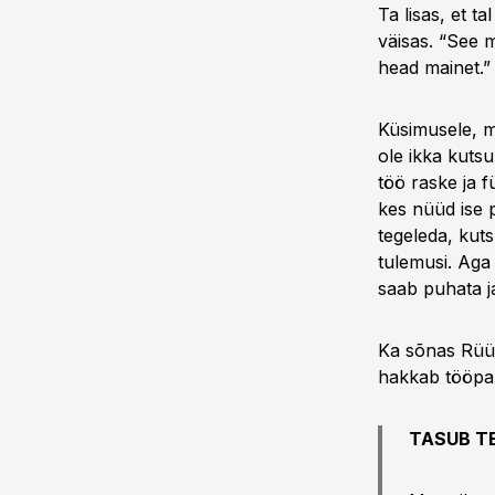
Ta lisas, et t
väisas. “See m
head mainet.”
Küsimusele, mi
ole ikka kutsu
töö raske ja f
kes nüüd ise 
tegeleda, kut
tulemusi. Aga
saab puhata j
Ka sõnas Rüüte
hakkab tööpak
TASUB T