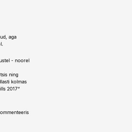
nud, aga
l.
ustel - noorel
tsis ning
lasti kolmas
lls 2017“
 kommenteeris