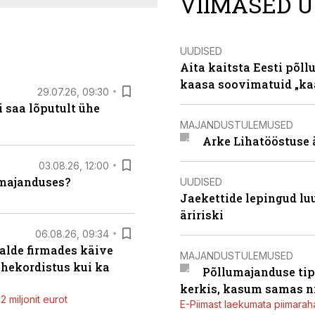
VIIMASED U
UUDISED
Aita kaitsta Eesti põllu
kaasa soovimatuid „kaa
29.07.26, 09:30
 saa lõputult ühe
MAJANDUSTULEMUSED
Arke Lihatööstuse 
03.08.26, 12:00
umajanduses?
UUDISED
Jaekettide lepingud luub
äririski
06.08.26, 09:34
alde firmades käive
MAJANDUSTULEMUSED
ahekordistus kui ka
Põllumajanduse tip
kerkis, kasum samas ni
 miljonit eurot
E-Piimast laekumata piimaraha