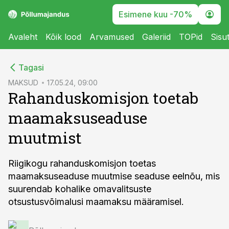
Esimene kuu -70%
Avaleht
Kõik lood
Arvamused
Galeriid
TOPid
Sisu
cebook
Tagasi
Twitter)
MAKSUD
17.05.24, 09:00
Rahanduskomisjon toetab
kedIn
maamaksuseaduse
ail
muutmist
k
Riigikogu rahanduskomisjon toetas
maamaksuseaduse muutmise seaduse eelnõu, mis
suurendab kohalike omavalitsuste
otsustusvõimalusi maamaksu määramisel.