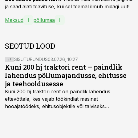
ja saad alati teavituse, kui sel teemal ilmub midagi uut!
Maksud
põllumaa
SEOTUD LOOD
SISUTURUNDUS
03.07.26, 10:27
ST
Kuni 200 hj traktori rent – paindlik
lahendus põllumajandusse, ehitusse
ja teehooldusesse
Kuni 200 hj traktori rent
on paindlik lahendus
ettevõttele, kes vajab töökindlat masinat
hooajatöödeks, ehitusobjektile või talviseks
lumetõrjeks. Renditraktor kuni 200 hj aitab katta
hooajalisi töötippe, ootamatuid lisatöid või asendada
ajutiselt rivist välja langenud tehnikat, ja seda ilma suuri
investeeringuid tegemata. Baltic Agro masinarent tagab