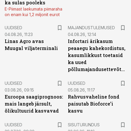
ka sulas pooleks
E-Piimast laekumata piimaraha
on enam kui 1,2 miljonit eurot
UUDISED
MAJANDUSTULEMUSED
04.08.26, 11:23
04.08.26, 12:14
Linas Agro avas
Infortari ärikasum
Muugal viljaterminali
peaaegu kahekordistus,
kasumlikkust toetasid
ka uued
põllumajandusettevõtted
UUDISED
UUDISED
03.08.26, 09:15
05.08.26, 11:17
Euroopa saagiprognoos:
Rahvusvaheline fond
mais langeb järsult,
paisutab Bioforce’i
õlikultuurid kasvavad
kasvu
ST
UUDISED
SISUTURUNDUS