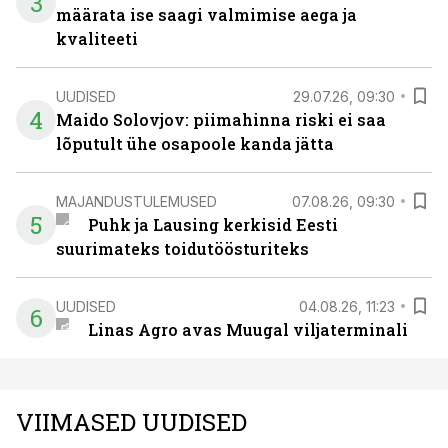
3
määrata ise saagi valmimise aega ja
kvaliteeti
UUDISED
29.07.26, 09:30
4
Maido Solovjov: piimahinna riski ei saa
lõputult ühe osapoole kanda jätta
MAJANDUSTULEMUSED
07.08.26, 09:30
5
Puhk ja Lausing kerkisid Eesti
suurimateks toidutöösturiteks
UUDISED
04.08.26, 11:23
6
Linas Agro avas Muugal viljaterminali
VIIMASED UUDISED