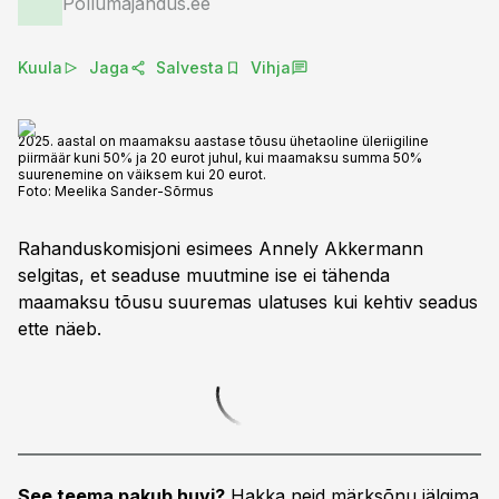
Põllumajandus.ee
Kuula
Jaga
Salvesta
Vihja
2025. aastal on maamaksu aastase tõusu ühetaoline üleriigiline
piirmäär kuni 50% ja 20 eurot juhul, kui maamaksu summa 50%
suurenemine on väiksem kui 20 eurot.
Foto:
Meelika Sander-Sõrmus
Rahanduskomisjoni esimees Annely Akkermann
selgitas, et seaduse muutmine ise ei tähenda
maamaksu tõusu suuremas ulatuses kui kehtiv seadus
ette näeb.
See teema pakub huvi?
Hakka neid märksõnu jälgima