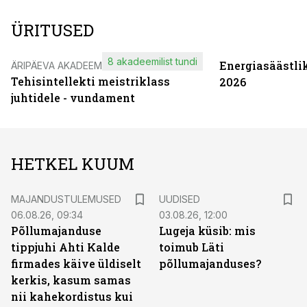
ÜRITUSED
8 akadeemilist tundi
Energiasäästli
ÄRIPÄEVA AKADEEMIA
Tehisintellekti meistriklass
2026
juhtidele - vundament
HETKEL KUUM
MAJANDUSTULEMUSED
UUDISED
06.08.26, 09:34
03.08.26, 12:00
Põllumajanduse
Lugeja küsib: mis
tippjuhi Ahti Kalde
toimub Läti
firmades käive üldiselt
põllumajanduses?
kerkis, kasum samas
nii kahekordistus kui