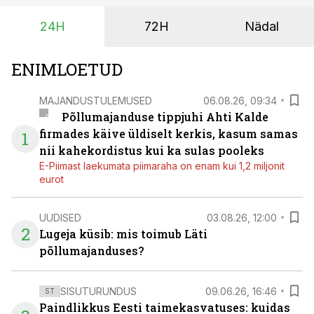
vajaliku traktori ja lisavarustuse just siis, kui töömaht
24H
72H
Nädal
on suurim ning iga töötund on oluline.
ENIMLOETUD
MAJANDUSTULEMUSED
06.08.26, 09:34
Põllumajanduse tippjuhi Ahti Kalde
firmades käive üldiselt kerkis, kasum samas
1
nii kahekordistus kui ka sulas pooleks
E-Piimast laekumata piimaraha on enam kui 1,2 miljonit
eurot
UUDISED
03.08.26, 12:00
2
Lugeja küsib: mis toimub Läti
põllumajanduses?
SISUTURUNDUS
09.06.26, 16:46
ST
Paindlikkus Eesti taimekasvatuses: kuidas