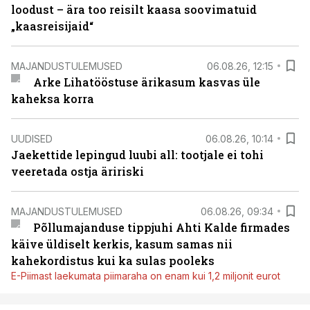
loodust – ära too reisilt kaasa soovimatuid
„kaasreisijaid“
MAJANDUSTULEMUSED
06.08.26, 12:15
Arke Lihatööstuse ärikasum kasvas üle
kaheksa korra
UUDISED
06.08.26, 10:14
Jaekettide lepingud luubi all: tootjale ei tohi
veeretada ostja äririski
MAJANDUSTULEMUSED
06.08.26, 09:34
Põllumajanduse tippjuhi Ahti Kalde firmades
käive üldiselt kerkis, kasum samas nii
kahekordistus kui ka sulas pooleks
E-Piimast laekumata piimaraha on enam kui 1,2 miljonit eurot