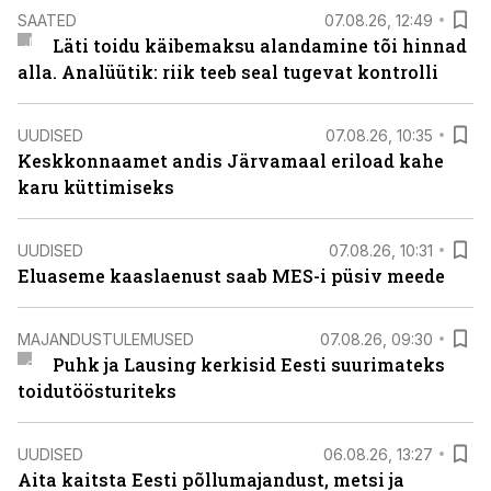
SAATED
07.08.26, 12:49
Läti toidu käibemaksu alandamine tõi hinnad
alla. Analüütik: riik teeb seal tugevat kontrolli
UUDISED
07.08.26, 10:35
Keskkonnaamet andis Järvamaal eriload kahe
karu küttimiseks
UUDISED
07.08.26, 10:31
Eluaseme kaaslaenust saab MES-i püsiv meede
MAJANDUSTULEMUSED
07.08.26, 09:30
Puhk ja Lausing kerkisid Eesti suurimateks
toidutöösturiteks
UUDISED
06.08.26, 13:27
Aita kaitsta Eesti põllumajandust, metsi ja