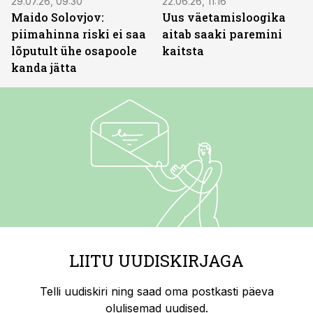
29.07.26, 09:30
22.06.26, 11:16
Maido Solovjov:
Uus väetamisloogika
piimahinna riski ei saa
aitab saaki paremini
lõputult ühe osapoole
kaitsta
kanda jätta
LIITU UUDISKIRJAGA
Telli uudiskiri ning saad oma postkasti päeva
olulisemad uudised.