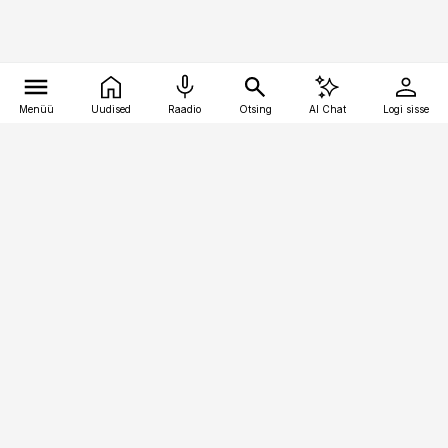
Menüü
Uudised
Raadio
Otsing
AI Chat
Logi sisse
Vana-Lõuna 39/1, 19094 Tallinn
(+372) 667 0111
pollumajandus@pollumajandus.ee
Telli
Reklaam
Firmast
Sisu kasutamisõigused
Ajakirjaniku
eetikakoodeks
Üldtingimused
Privaatsustingimused