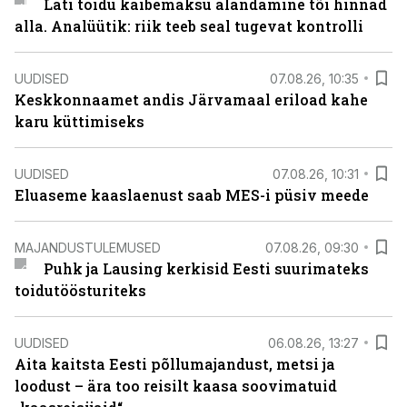
Läti toidu käibemaksu alandamine tõi hinnad
alla. Analüütik: riik teeb seal tugevat kontrolli
UUDISED
07.08.26, 10:35
Keskkonnaamet andis Järvamaal eriload kahe
karu küttimiseks
UUDISED
07.08.26, 10:31
Eluaseme kaaslaenust saab MES-i püsiv meede
MAJANDUSTULEMUSED
07.08.26, 09:30
Puhk ja Lausing kerkisid Eesti suurimateks
toidutöösturiteks
UUDISED
06.08.26, 13:27
Aita kaitsta Eesti põllumajandust, metsi ja
loodust – ära too reisilt kaasa soovimatuid