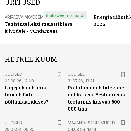
ÜRITUSED
8 akadeemilist tundi
Energiasäästli
ÄRIPÄEVA AKADEEMIA
Tehisintellekti meistriklass
2026
juhtidele - vundament
HETKEL KUUM
UUDISED
UUDISED
03.08.26, 12:00
31.07.26, 13:21
Lugeja küsib: mis
Põllul roomab tulevane
toimub Läti
delikatess: Eesti ainsas
põllumajanduses?
teofarmis kasvab 600
000 tigu
UUDISED
MAJANDUSTULEMUSED
29.07.26, 09:30
04.08.26, 12:14