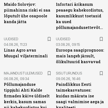
Maido Solovjov:
Infortari ärikasum
piimahinna riski ei saa
peaaegu kahekordistus,
lõputult ühe osapoole
kasumlikkust toetasid
kanda jätta
ka uued
põllumajandusettevõtted
UUDISED
UUDISED
04.08.26, 11:23
03.08.26, 09:15
Linas Agro avas
Euroopa saagiprognoos:
Muugal viljaterminali
mais langeb järsult,
õlikultuurid kasvavad
ST
MAJANDUSTULEMUSED
SISUTURUNDUS
06.08.26, 09:34
09.06.26, 16:46
Põllumajanduse
Paindlikkus Eesti
tippjuhi Ahti Kalde
taimekasvatuses:
firmades käive üldiselt
kuidas määrata ise
kerkis, kasum samas
saagi valmimise aega ja
nii kahekordistus kui
kvaliteeti