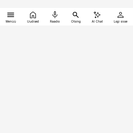
Menüü
Uudised
Raadio
Otsing
AI Chat
Logi sisse
Vana-Lõuna 39/1, 19094 Tallinn
(+372) 667 0111
pollumajandus@pollumajandus.ee
Telli
Reklaam
Firmast
Sisu kasutamisõigused
Ajakirjaniku
eetikakoodeks
Üldtingimused
Privaatsustingimused
Küpsiste poliitika
KKK