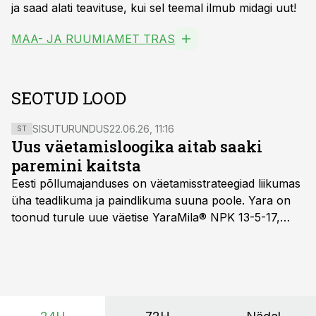
ja saad alati teavituse, kui sel teemal ilmub midagi uut!
MAA- JA RUUMIAMET TRAS
SEOTUD LOOD
SISUTURUNDUS
22.06.26, 11:16
ST
Uus väetamisloogika aitab saaki
paremini kaitsta
Eesti põllumajanduses on väetamisstrateegiad liikumas
üha teadlikuma ja paindlikuma suuna poole. Yara on
toonud turule uue väetise YaraMila® NPK 13-5-17,
mille eesmärk on mitte ainult parandada saagikust,
vaid ka muuta põllumeeste mõtteviisi väetamise
ajastuse ja koguste osas.