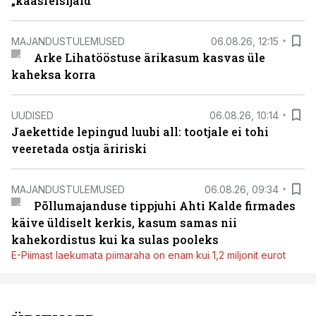
„kaasreisijaid“
MAJANDUSTULEMUSED
06.08.26, 12:15
Arke Lihatööstuse ärikasum kasvas üle
kaheksa korra
UUDISED
06.08.26, 10:14
Jaekettide lepingud luubi all: tootjale ei tohi
veeretada ostja äririski
MAJANDUSTULEMUSED
06.08.26, 09:34
Põllumajanduse tippjuhi Ahti Kalde firmades
käive üldiselt kerkis, kasum samas nii
kahekordistus kui ka sulas pooleks
E-Piimast laekumata piimaraha on enam kui 1,2 miljonit eurot