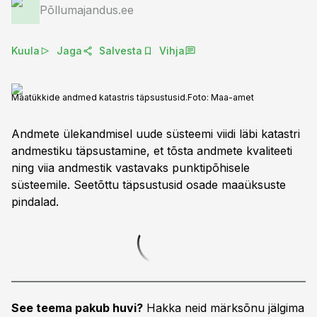
Põllumajandus.ee
Kuula
Jaga
Salvesta
Vihja
Maatükkide andmed katastris täpsustusid.
Foto:
Maa-amet
Andmete ülekandmisel uude süsteemi viidi läbi katastri
andmestiku täpsustamine, et tõsta andmete kvaliteeti
ning viia andmestik vastavaks punktipõhisele
süsteemile. Seetõttu täpsustusid osade maaüksuste
pindalad.
See teema pakub huvi?
Hakka neid märksõnu jälgima