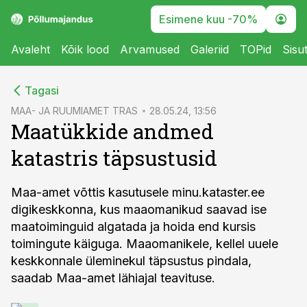
Esimene kuu -70%
Avaleht
Kõik lood
Arvamused
Galeriid
TOPid
Sisu
cebook
Tagasi
Twitter)
MAA- JA RUUMIAMET TRAS
28.05.24, 13:56
Maatükkide andmed
kedIn
katastris täpsustusid
ail
k
Maa-amet võttis kasutusele minu.kataster.ee
digikeskkonna, kus maaomanikud saavad ise
maatoiminguid algatada ja hoida end kursis
toimingute käiguga. Maaomanikele, kellel uuele
keskkonnale üleminekul täpsustus pindala,
saadab Maa-amet lähiajal teavituse.