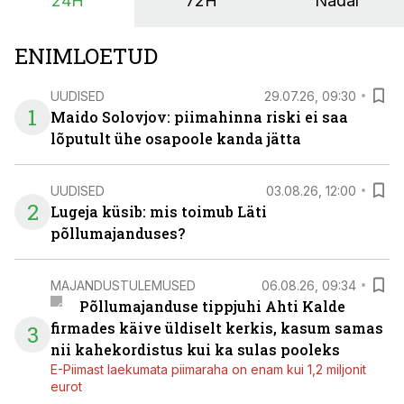
24H
72H
Nädal
ENIMLOETUD
UUDISED
29.07.26, 09:30
1
Maido Solovjov: piimahinna riski ei saa
lõputult ühe osapoole kanda jätta
UUDISED
03.08.26, 12:00
2
Lugeja küsib: mis toimub Läti
põllumajanduses?
MAJANDUSTULEMUSED
06.08.26, 09:34
Põllumajanduse tippjuhi Ahti Kalde
firmades käive üldiselt kerkis, kasum samas
3
nii kahekordistus kui ka sulas pooleks
E-Piimast laekumata piimaraha on enam kui 1,2 miljonit
eurot