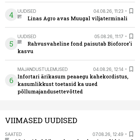
UUDISED
04.08.26, 11:23
4
Linas Agro avas Muugal viljaterminali
UUDISED
05.08.26, 11:17
5
Rahvusvaheline fond paisutab Bioforce’i
kasvu
MAJANDUSTULEMUSED
04.08.26, 12:14
Infortari ärikasum peaaegu kahekordistus,
6
kasumlikkust toetasid ka uued
põllumajandusettevõtted
VIIMASED UUDISED
SAATED
07.08.26, 12:49