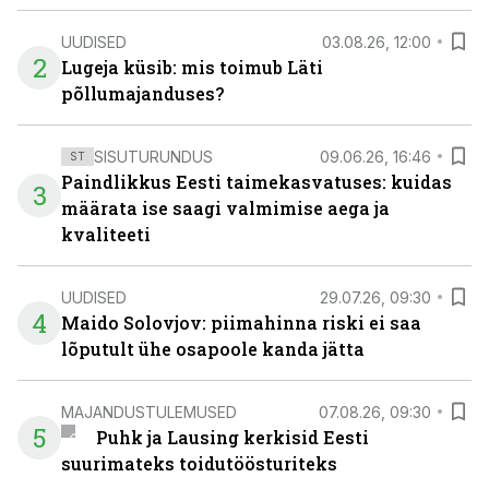
UUDISED
03.08.26, 12:00
2
Lugeja küsib: mis toimub Läti
põllumajanduses?
SISUTURUNDUS
09.06.26, 16:46
ST
Paindlikkus Eesti taimekasvatuses: kuidas
3
määrata ise saagi valmimise aega ja
kvaliteeti
UUDISED
29.07.26, 09:30
4
Maido Solovjov: piimahinna riski ei saa
lõputult ühe osapoole kanda jätta
MAJANDUSTULEMUSED
07.08.26, 09:30
5
Puhk ja Lausing kerkisid Eesti
suurimateks toidutöösturiteks