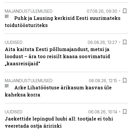
MAJANDUSTULEMUSED
07.08.26, 09:30
Puhk ja Lausing kerkisid Eesti suurimateks
toidutöösturiteks
UUDISED
06.08.26, 13:27
Aita kaitsta Eesti põllumajandust, metsi ja
loodust – ära too reisilt kaasa soovimatuid
„kaasreisijaid“
MAJANDUSTULEMUSED
06.08.26, 12:15
Arke Lihatööstuse ärikasum kasvas üle
kaheksa korra
UUDISED
06.08.26, 10:14
Jaekettide lepingud luubi all: tootjale ei tohi
veeretada ostja äririski