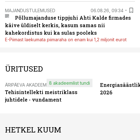
MAJANDUSTULEMUSED
06.08.26, 09:34
Põllumajanduse tippjuhi Ahti Kalde firmades
käive üldiselt kerkis, kasum samas nii
kahekordistus kui ka sulas pooleks
E-Piimast laekumata piimaraha on enam kui 1,2 miljonit eurot
ÜRITUSED
8 akadeemilist tundi
Energiasäästli
ÄRIPÄEVA AKADEEMIA
Tehisintellekti meistriklass
2026
juhtidele - vundament
HETKEL KUUM