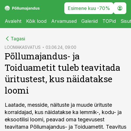
Esimene kuu -70%
Avaleht
Kõik lood
Arvamused
Galeriid
TOPid
Sisu
cebook
Tagasi
Twitter)
LOOMAKASVATUS
03.06.24, 09:00
Põllumajandus- ja
kedIn
Toiduametit tuleb teavitada
ail
üritustest, kus näidatakse
k
loomi
Laatade, messide, näituste ja muude ürituste
korraldajad, kus näidatakse ka lemmik-, kodu- ja
eksootilisi loomi, peavad oma tegevusest
teavitama Põllumajandus- ja Toiduametit. Teavitus