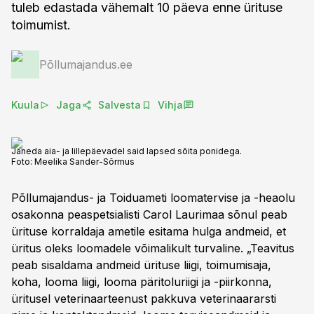
tuleb edastada vähemalt 10 päeva enne ürituse
toimumist.
Põllumajandus.ee
Kuula
Jaga
Salvesta
Vihja
Jäneda aia- ja lillepäevadel said lapsed sõita ponidega.
Foto:
Meelika Sander-Sõrmus
Põllumajandus- ja Toiduameti loomatervise ja -heaolu
osakonna peaspetsialisti Carol Laurimaa sõnul peab
ürituse korraldaja ametile esitama hulga andmeid, et
üritus oleks loomadele võimalikult turvaline. „Teavitus
peab sisaldama andmeid ürituse liigi, toimumisaja,
koha, looma liigi, looma päritoluriigi ja -piirkonna,
üritusel veterinaarteenust pakkuva veterinaararsti