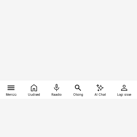
Menüü
Uudised
Raadio
Otsing
AI Chat
Logi sisse
Vana-Lõuna 39/1, 19094 Tallinn
(+372) 667 0111