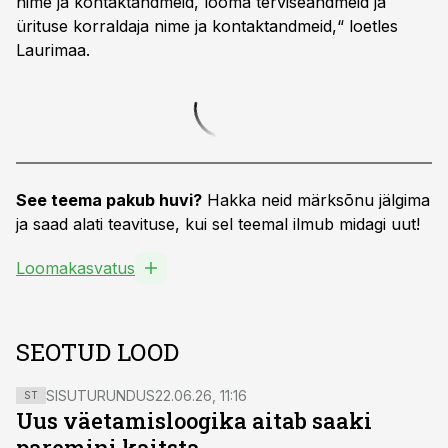
nime ja kontaktandmeid, looma terviseandmeid ja
ürituse korraldaja nime ja kontaktandmeid,“ loetles
Laurimaa.
See teema pakub huvi?
Hakka neid märksõnu jälgima
ja saad alati teavituse, kui sel teemal ilmub midagi uut!
Loomakasvatus
SEOTUD LOOD
SISUTURUNDUS
22.06.26, 11:16
ST
Uus väetamisloogika aitab saaki
paremini kaitsta