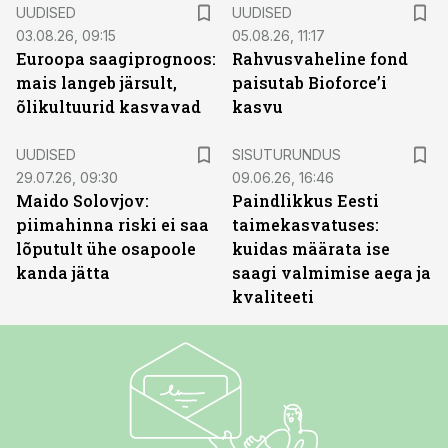
UUDISED
UUDISED
03.08.26, 09:15
05.08.26, 11:17
Euroopa saagiprognoos:
Rahvusvaheline fond
mais langeb järsult,
paisutab Bioforce’i
õlikultuurid kasvavad
kasvu
ST
UUDISED
SISUTURUNDUS
29.07.26, 09:30
09.06.26, 16:46
Maido Solovjov:
Paindlikkus Eesti
piimahinna riski ei saa
taimekasvatuses:
lõputult ühe osapoole
kuidas määrata ise
kanda jätta
saagi valmimise aega ja
kvaliteeti