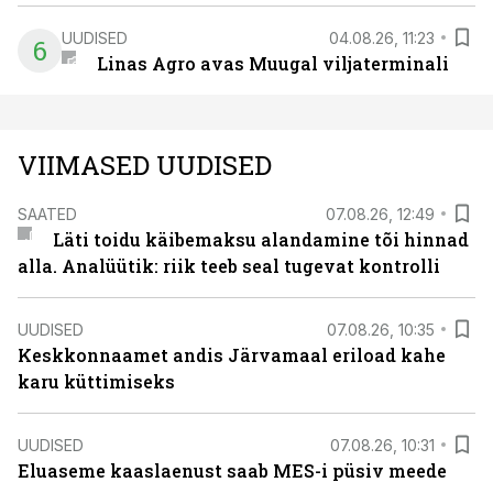
UUDISED
04.08.26, 11:23
6
Linas Agro avas Muugal viljaterminali
VIIMASED UUDISED
SAATED
07.08.26, 12:49
Läti toidu käibemaksu alandamine tõi hinnad
alla. Analüütik: riik teeb seal tugevat kontrolli
UUDISED
07.08.26, 10:35
Keskkonnaamet andis Järvamaal eriload kahe
karu küttimiseks
UUDISED
07.08.26, 10:31
Eluaseme kaaslaenust saab MES-i püsiv meede