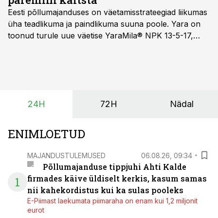
Eesti põllumajanduses on väetamisstrateegiad liikumas
üha teadlikuma ja paindlikuma suuna poole. Yara on
toonud turule uue väetise YaraMila® NPK 13-5-17,
mille eesmärk on mitte ainult parandada saagikust,
vaid ka muuta põllumeeste mõtteviisi väetamise
ajastuse ja koguste osas.
24H
72H
Nädal
ENIMLOETUD
MAJANDUSTULEMUSED
06.08.26, 09:34
Põllumajanduse tippjuhi Ahti Kalde
firmades käive üldiselt kerkis, kasum samas
1
nii kahekordistus kui ka sulas pooleks
E-Piimast laekumata piimaraha on enam kui 1,2 miljonit
eurot