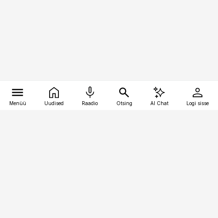
Menüü
Uudised
Raadio
Otsing
AI Chat
Logi sisse
Vana-Lõuna 39/1, 19094 Tallinn
(+372) 667 0111
pollumajandus@pollumajandus.ee
Telli
Reklaam
Firmast