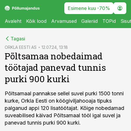
Esimene kuu -70%
Avaleht
Kõik lood
Arvamused
Galeriid
TOPid
Sisu
cebook
Tagasi
Twitter)
ORKLA EESTI AS
12.07.24, 13:18
Põltsamaa nobedaimad
kedIn
töötajad panevad tunnis
ail
purki 900 kurki
k
Põltsamaal pannakse sellel suvel purki 1500 tonni
kurke, Orkla Eesti on köögiviljahooaja tipuks
palganud appi 120 lisatöötajat. Kõige nobedamad
suveabilised käivad Põltsamaal tööl igal suvel ja
panevad tunnis purki 900 kurki.