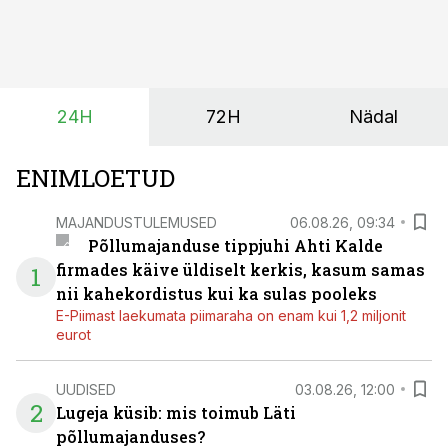
mille eesmärk on mitte ainult parandada saagikust,
vaid ka muuta põllumeeste mõtteviisi väetamise
ajastuse ja koguste osas.
24H
72H
Nädal
ENIMLOETUD
MAJANDUSTULEMUSED
06.08.26, 09:34
Põllumajanduse tippjuhi Ahti Kalde
firmades käive üldiselt kerkis, kasum samas
1
nii kahekordistus kui ka sulas pooleks
E-Piimast laekumata piimaraha on enam kui 1,2 miljonit
eurot
UUDISED
03.08.26, 12:00
2
Lugeja küsib: mis toimub Läti
põllumajanduses?