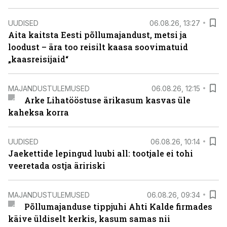
UUDISED
06.08.26, 13:27
Aita kaitsta Eesti põllumajandust, metsi ja
loodust – ära too reisilt kaasa soovimatuid
„kaasreisijaid“
MAJANDUSTULEMUSED
06.08.26, 12:15
Arke Lihatööstuse ärikasum kasvas üle
kaheksa korra
UUDISED
06.08.26, 10:14
Jaekettide lepingud luubi all: tootjale ei tohi
veeretada ostja äririski
MAJANDUSTULEMUSED
06.08.26, 09:34
Põllumajanduse tippjuhi Ahti Kalde firmades
käive üldiselt kerkis, kasum samas nii