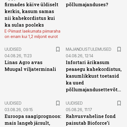
firmades käive üldiselt
põllumajanduses?
kerkis, kasum samas
nii kahekordistus kui
ka sulas pooleks
E-Piimast laekumata piimaraha
on enam kui 1,2 miljonit eurot
UUDISED
MAJANDUSTULEMUSED
04.08.26, 11:23
04.08.26, 12:14
Linas Agro avas
Infortari ärikasum
Muugal viljaterminali
peaaegu kahekordistus,
kasumlikkust toetasid
ka uued
põllumajandusettevõtted
UUDISED
UUDISED
03.08.26, 09:15
05.08.26, 11:17
Euroopa saagiprognoos:
Rahvusvaheline fond
mais langeb järsult,
paisutab Bioforce’i