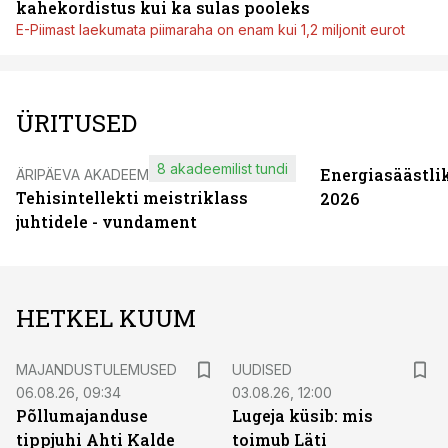
kahekordistus kui ka sulas pooleks
E-Piimast laekumata piimaraha on enam kui 1,2 miljonit eurot
ÜRITUSED
8 akadeemilist tundi
Energiasäästli
ÄRIPÄEVA AKADEEMIA
Tehisintellekti meistriklass
2026
juhtidele - vundament
HETKEL KUUM
MAJANDUSTULEMUSED
UUDISED
06.08.26, 09:34
03.08.26, 12:00
Põllumajanduse
Lugeja küsib: mis
tippjuhi Ahti Kalde
toimub Läti