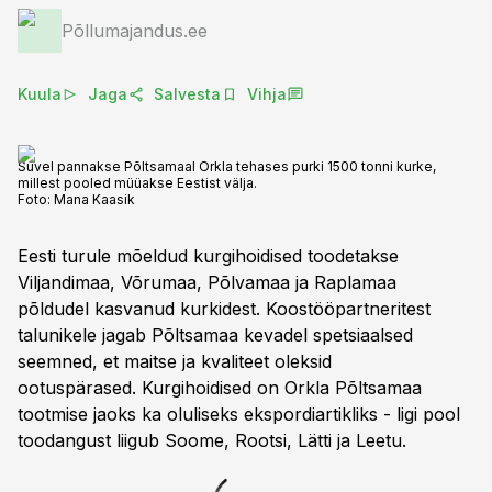
Põllumajandus.ee
Kuula
Jaga
Salvesta
Vihja
Suvel pannakse Põltsamaal Orkla tehases purki 1500 tonni kurke,
millest pooled müüakse Eestist välja.
Foto:
Mana Kaasik
Eesti turule mõeldud kurgihoidised toodetakse
Viljandimaa, Võrumaa, Põlvamaa ja Raplamaa
põldudel kasvanud kurkidest. Koostööpartneritest
talunikele jagab Põltsamaa kevadel spetsiaalsed
seemned, et maitse ja kvaliteet oleksid
ootuspärased. Kurgihoidised on Orkla Põltsamaa
tootmise jaoks ka oluliseks ekspordiartikliks - ligi pool
toodangust liigub Soome, Rootsi, Lätti ja Leetu.