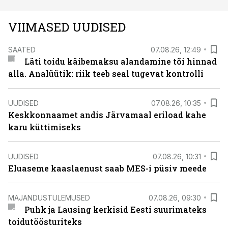
VIIMASED UUDISED
SAATED
07.08.26, 12:49
Läti toidu käibemaksu alandamine tõi hinnad
alla. Analüütik: riik teeb seal tugevat kontrolli
UUDISED
07.08.26, 10:35
Keskkonnaamet andis Järvamaal eriload kahe
karu küttimiseks
UUDISED
07.08.26, 10:31
Eluaseme kaaslaenust saab MES-i püsiv meede
MAJANDUSTULEMUSED
07.08.26, 09:30
Puhk ja Lausing kerkisid Eesti suurimateks
toidutöösturiteks