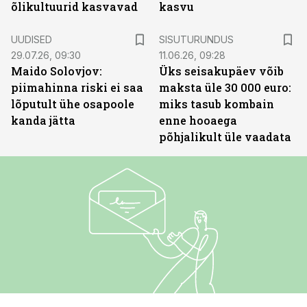
õlikultuurid kasvavad
kasvu
ST
UUDISED
SISUTURUNDUS
29.07.26, 09:30
11.06.26, 09:28
Maido Solovjov:
Üks seisakupäev võib
piimahinna riski ei saa
maksta üle 30 000 euro:
lõputult ühe osapoole
miks tasub kombain
kanda jätta
enne hooaega
põhjalikult üle vaadata