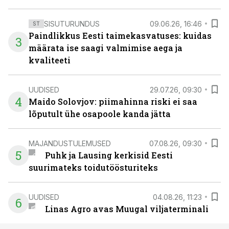
SISUTURUNDUS
09.06.26, 16:46
ST
Paindlikkus Eesti taimekasvatuses: kuidas
3
määrata ise saagi valmimise aega ja
kvaliteeti
UUDISED
29.07.26, 09:30
4
Maido Solovjov: piimahinna riski ei saa
lõputult ühe osapoole kanda jätta
MAJANDUSTULEMUSED
07.08.26, 09:30
5
Puhk ja Lausing kerkisid Eesti
suurimateks toidutöösturiteks
UUDISED
04.08.26, 11:23
6
Linas Agro avas Muugal viljaterminali