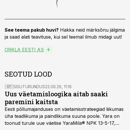
See teema pakub huvi?
Hakka neid märksõnu jälgima
ja saad alati teavituse, kui sel teemal ilmub midagi uut!
ORKLA EESTI AS
SEOTUD LOOD
SISUTURUNDUS
22.06.26, 11:16
ST
Uus väetamisloogika aitab saaki
paremini kaitsta
Eesti põllumajanduses on väetamisstrateegiad liikumas
üha teadlikuma ja paindlikuma suuna poole. Yara on
toonud turule uue väetise YaraMila® NPK 13-5-17,