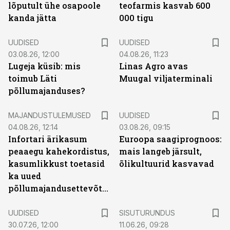
lõputult ühe osapoole
teofarmis kasvab 600
kanda jätta
000 tigu
UUDISED
UUDISED
03.08.26, 12:00
04.08.26, 11:23
Lugeja küsib: mis
Linas Agro avas
toimub Läti
Muugal viljaterminali
põllumajanduses?
MAJANDUSTULEMUSED
UUDISED
04.08.26, 12:14
03.08.26, 09:15
Infortari ärikasum
Euroopa saagiprognoos:
peaaegu kahekordistus,
mais langeb järsult,
kasumlikkust toetasid
õlikultuurid kasvavad
ka uued
põllumajandusettevõtted
ST
UUDISED
SISUTURUNDUS
30.07.26, 12:00
11.06.26, 09:28