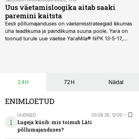
Uus väetamisloogika aitab saaki
paremini kaitsta
Eesti põllumajanduses on väetamisstrateegiad liikumas
üha teadlikuma ja paindlikuma suuna poole. Yara on
toonud turule uue väetise YaraMila® NPK 13-5-17,
mille eesmärk on mitte ainult parandada saagikust,
vaid ka muuta põllumeeste mõtteviisi väetamise
ajastuse ja koguste osas.
24H
72H
Nädal
ENIMLOETUD
UUDISED
03.08.26, 12:00
1
Lugeja küsib: mis toimub Läti
põllumajanduses?