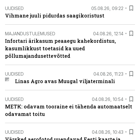
UUDISED
05.08.26, 09:22
Vihmane juuli pidurdas saagikoristust
MAJANDUSTULEMUSED
04.08.26, 12:14
Infortari ärikasum peaaegu kahekordistus,
kasumlikkust toetasid ka uued
põllumajandusettevõtted
UUDISED
04.08.26, 11:23
Linas Agro avas Muugal viljaterminali
UUDISED
04.08.26, 10:54
METK: odavam tooraine ei tähenda automaatselt
odavamat toitu
UUDISED
04.08.26, 10:43
Värsked aerofotod uuendavad Eesti kaarte ja