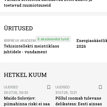
toetavad ruumiotsuseid
ÜRITUSED
8 akadeemilist tundi
Energiasäästli
ÄRIPÄEVA AKADEEMIA
Tehisintellekti meistriklass
2026
juhtidele - vundament
HETKEL KUUM
UUDISED
UUDISED
29.07.26, 09:30
31.07.26, 13:21
Maido Solovjov:
Põllul roomab tulevane
piimahinna riski ei saa
delikatess: Eesti ainsas