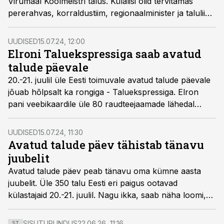
Virumaal Koolmeistri talus. Külalisi olid tervitamas
pererahvas, korraldustiim, regionaalminister ja taluliidu
juht. Peeti kõnesid ja nauditi maitsvaid roogasid ning
rahvapillimuusikat.
UUDISED
15.07.24, 12:00
Elroni Taluekspressiga saab avatud
talude päevale
20.-21. juulil üle Eesti toimuvale avatud talude päevale
jõuab hõlpsalt ka rongiga - Taluekspressiga. Elron
pani veebikaardile üle 80 raudteejaamade lähedal
tegutseva ning üritusel osaleva talu ja
põllumajandusettevõtte.
UUDISED
15.07.24, 11:30
Avatud talude päev tähistab tänavu
juubelit
Avatud talude päev peab tänavu oma kümne aasta
juubelit. Üle 350 talu Eesti eri paigus ootavad
külastajaid 20.-21. juulil. Nagu ikka, saab näha loomi,
põllutehnikat, iluaedasid, kodurestorane, turismitalusid,
nautida kohalikke maitseid ja teha palju muud põnevat.
SISUTURUNDUS
22.06.26, 11:16
ST