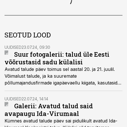
SEOTUD LOOD
UUDISED
23.07.24, 09:30
Suur fotogalerii: talud üle Eesti
võõrustasid sadu külalisi
Avatud talude päev toimus sel aastal 20. ja 21. juulil.
Võimalust talude, ja ka suuremate
põllumajandusfirmade igapäevaellu kiigata, kasutasid
tuhanded huvilised.
UUDISED
22.07.24, 14:14
Galerii: Avatud talud said
avapaugu Ida-Virumaal
Kümnes avatud talude päev sai pidulikult avatud Ida-