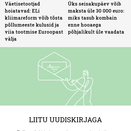
Väetisetootjad
Üks seisakupäev võib
hoiatavad: ELi
maksta üle 30 000 euro:
kliimareform võib tõsta
miks tasub kombain
põllumeeste kulusid ja
enne hooaega
viia tootmise Euroopast
põhjalikult üle vaadata
välja
LIITU UUDISKIRJAGA