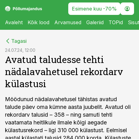
Esimene kuu -70%
Avaleht
Kõik lood
Arvamused
Galeriid
TOPid
Sisu
cebook
Tagasi
Twitter)
24.07.24, 12:00
Avatud taludesse tehti
kedIn
nädalavahetusel rekordarv
ail
külastusi
k
Möödunud nädalavahetusel tähistas avatud
talude päev oma kümne aasta juubelit. Avatud oli
rekordarv talusid – 358 – ning samuti tehti
vaatamata heitlikule ilmale kõigi aegade
külastusrekord – ligi 310 000 külastust. Eelmisel
aastal külastati talusid 284 000 korda. Külastuste