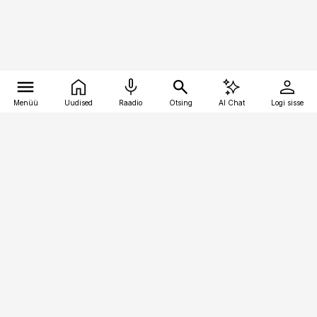
Menüü
Uudised
Raadio
Otsing
AI Chat
Logi sisse
Vana-Lõuna 39/1, 19094 Tallinn
(+372) 667 0111
pollumajandus@pollumajandus.ee
Telli
Reklaam
Firmast
Sisu kasutamisõigused
Ajakirjaniku