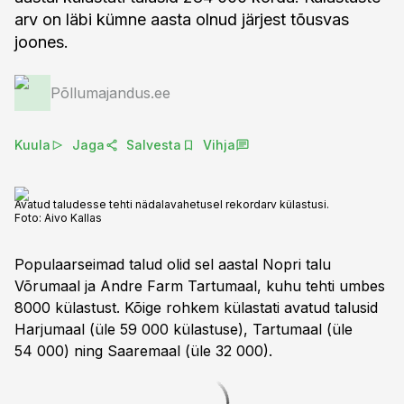
arv on läbi kümne aasta olnud järjest tõusvas
joones.
Põllumajandus.ee
Kuula
Jaga
Salvesta
Vihja
Avatud taludesse tehti nädalavahetusel rekordarv külastusi.
Foto:
Aivo Kallas
Populaarseimad talud olid sel aastal Nopri talu
Võrumaal ja Andre Farm Tartumaal, kuhu tehti umbes
8000 külastust. Kõige rohkem külastati avatud talusid
Harjumaal (üle 59 000 külastuse), Tartumaal (üle
54 000) ning Saaremaal (üle 32 000).