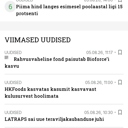
6
Piima hind langes esimesel poolaastal ligi 15
protsenti
VIIMASED UUDISED
UUDISED
05.08.26, 11:17
Rahvusvaheline fond paisutab Bioforce’i
kasvu
UUDISED
05.08.26, 11:00
HKFoods kasvatas kasumit kasvavast
kulusurvest hoolimata
UUDISED
05.08.26, 10:30
LATRAPS sai uue teraviljakaubanduse juhi