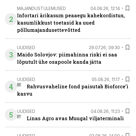
MAJANDUSTULEMUSED
04.08.26, 12:14
Infortari ärikasum peaaegu kahekordistus,
2
kasumlikkust toetasid ka uued
põllumajandusettevõtted
UUDISED
29.07.26, 09:30
3
Maido Solovjov: piimahinna riski ei saa
lõputult ühe osapoole kanda jätta
UUDISED
05.08.26, 11:17
4
Rahvusvaheline fond paisutab Bioforce’i
kasvu
UUDISED
04.08.26, 11:23
5
Linas Agro avas Muugal viljaterminali
UUDISED
03.08.26, 14:00