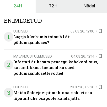
24H
72H
Nädal
ENIMLOETUD
UUDISED
03.08.26, 12:00
1
Lugeja küsib: mis toimub Läti
põllumajanduses?
MAJANDUSTULEMUSED
04.08.26, 12:14
Infortari ärikasum peaaegu kahekordistus,
2
kasumlikkust toetasid ka uued
põllumajandusettevõtted
UUDISED
29.07.26, 09:30
3
Maido Solovjov: piimahinna riski ei saa
lõputult ühe osapoole kanda jätta