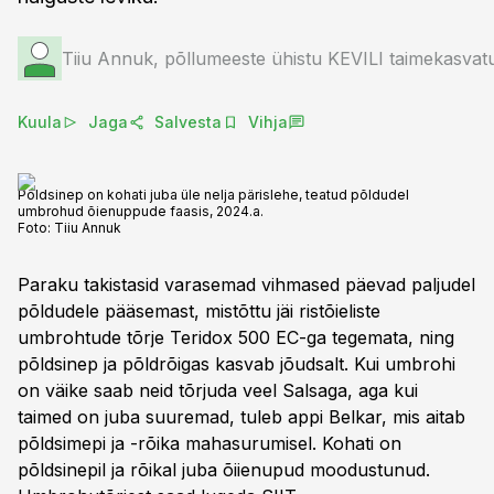
Tiiu Annuk, põllumeeste ühistu KEVILI taimekasvatus
Kuula
Jaga
Salvesta
Vihja
Põldsinep on kohati juba üle nelja pärislehe, teatud põldudel
umbrohud õienuppude faasis, 2024.a.
Foto:
Tiiu Annuk
Paraku takistasid varasemad vihmased päevad paljudel
põldudele pääsemast, mistõttu jäi ristõieliste
umbrohtude tõrje Teridox 500 EC-ga tegemata, ning
põldsinep ja põldrõigas kasvab jõudsalt. Kui umbrohi
on väike saab neid tõrjuda veel Salsaga, aga kui
taimed on juba suuremad, tuleb appi Belkar, mis aitab
põldsimepi ja -rõika mahasurumisel. Kohati on
põldsinepil ja rõikal juba õiienupud moodustunud.