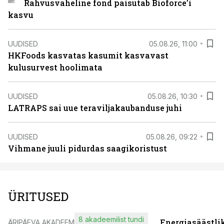
Rahvusvaheline fond paisutab Bioforce’i
kasvu
UUDISED
05.08.26, 11:00
HKFoods kasvatas kasumit kasvavast
kulusurvest hoolimata
UUDISED
05.08.26, 10:30
LATRAPS sai uue teraviljakaubanduse juhi
UUDISED
05.08.26, 09:22
Vihmane juuli pidurdas saagikoristust
ÜRITUSED
8 akadeemilist tundi
Energiasäästli
ÄRIPÄEVA AKADEEMIA