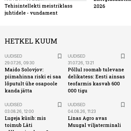
Tehisintellekti meistriklass
2026
juhtidele - vundament
HETKEL KUUM
UUDISED
UUDISED
29.07.26, 09:30
31.07.26, 13:21
Maido Solovjov:
Põllul roomab tulevane
piimahinna riski ei saa
delikatess: Eesti ainsas
lõputult ühe osapoole
teofarmis kasvab 600
kanda jätta
000 tigu
UUDISED
UUDISED
03.08.26, 12:00
04.08.26, 11:23
Lugeja küsib: mis
Linas Agro avas
toimub Läti
Muugal viljaterminali