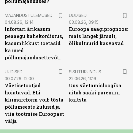
põllumajanduses?
MAJANDUSTULEMUSED
UUDISED
04.08.26, 12:14
03.08.26, 09:15
Infortari ärikasum
Euroopa saagiprognoos:
peaaegu kahekordistus,
mais langeb järsult,
kasumlikkust toetasid
õlikultuurid kasvavad
ka uued
põllumajandusettevõtted
ST
UUDISED
SISUTURUNDUS
30.07.26, 12:00
22.06.26, 11:16
Väetisetootjad
Uus väetamisloogika
hoiatavad: ELi
aitab saaki paremini
kliimareform võib tõsta
kaitsta
põllumeeste kulusid ja
viia tootmise Euroopast
välja