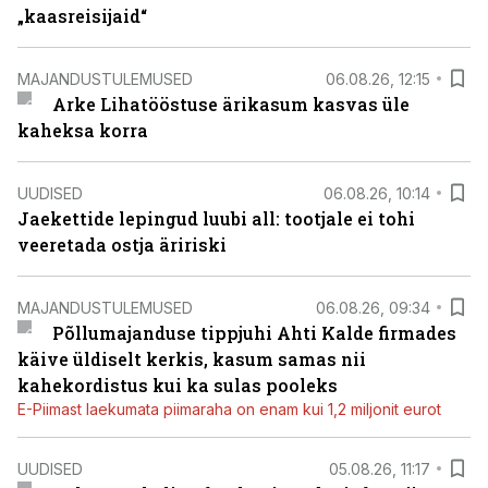
„kaasreisijaid“
MAJANDUSTULEMUSED
06.08.26, 12:15
Arke Lihatööstuse ärikasum kasvas üle
kaheksa korra
UUDISED
06.08.26, 10:14
Jaekettide lepingud luubi all: tootjale ei tohi
veeretada ostja äririski
MAJANDUSTULEMUSED
06.08.26, 09:34
Põllumajanduse tippjuhi Ahti Kalde firmades
käive üldiselt kerkis, kasum samas nii
kahekordistus kui ka sulas pooleks
E-Piimast laekumata piimaraha on enam kui 1,2 miljonit eurot
UUDISED
05.08.26, 11:17