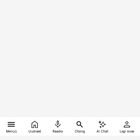
Menüü
Uudised
Raadio
Otsing
AI Chat
Logi sisse