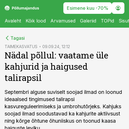
Esimene kuu -70%
Avaleht
Kõik lood
Arvamused
Galeriid
TOPid
Sisu
cebook
Tagasi
Twitter)
TAIMEKASVATUS
09.09.24, 12:12
Nädal põllul: vaatame üle
kedIn
kahjurid ja haigused
ail
talirapsil
k
Septembri alguse suviselt soojad ilmad on loonud
ideaalsed tingimused talirapsi
kasvureguleerimiseks ja umbrohutõrjeks. Kahjuks
soojad ilmad soodustavad ka kahjurite aktiivsust
ning kõrge õhtune õhuniiskus on toonud kaasa
haiguste leviku.