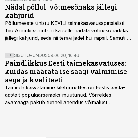
Nädal põllul: võtmesõnaks jällegi
kahjurid
Põllumeeste ühistu KEVILI taimekasvatusspetsialisti
Tiiu Annuki sõnul on ka selle nädala võtmesõnadeks
jällegi kahjurid, seda nii teraviljadel kui rapsil. Samuti on
nakatunud erinevad taimehaigused, eelkõige
teraviljadel.
SISUTURUNDUS
09.06.26, 16:46
ST
Paindlikkus Eesti taimekasvatuses:
kuidas määrata ise saagi valmimise
aega ja kvaliteeti
Taimede kasvatamine kiletunnelites on Eestis aasta-
aastalt populaarsemaks muutunud. Võrreldes
avamaaga pakub tunnelilahendus võimalust
saagikoristuse algust kuni kahe nädala võrra
varasemaks tuua või hoopis hilisemaks lükata. Hästi
planeerides on tänu sellele võimalik saada ka saagi
eest turul kõrgemat hinda.