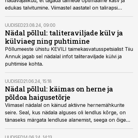
hädavajalikud, et tagada taimede optimaalne kasv ja
edukas talvitumine. Viimastel aastatel on talirapsi
külvamise aeg nihkunud varasemaks, et raps jõuaks
talvitumiseks sobivasse kasvufaasi.
UUDISED
23.08.24, 09:00
Nädal põllul: taliteraviljade külv ja
külviaeg ning puhtimine
Põllumeeste ühistu KEVILI taimekasvatusspetsialist Tiiu
Annuk jagab sel nädalal infot taliteraviljade külvi ja
puhtimise kohta.
UUDISED
21.06.24, 15:18
Nädal põllul: käimas on herne ja
põldoa haigusetõrje
Viimasel nädalal on käinud aktiivne hernemähkurite
seire. Seal, kus nädala alguses oli lendlus kõrge, on
tänaseks märgata lendluse alanemist, seega on õige
aeg esimene tõrje teha.
UUDISED
14.06.24, 14:13