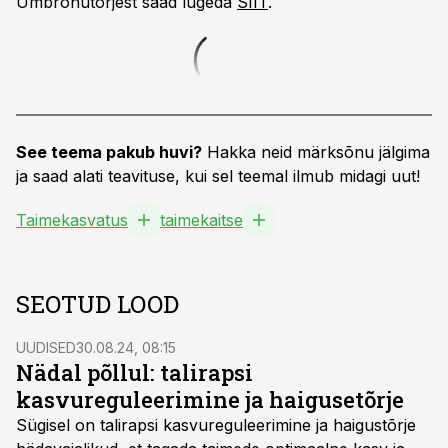
Umbrohutõrjest saad lugeda
SIIT
.
See teema pakub huvi?
Hakka neid märksõnu jälgima
ja saad alati teavituse, kui sel teemal ilmub midagi uut!
Taimekasvatus
taimekaitse
SEOTUD LOOD
UUDISED
30.08.24, 08:15
Nädal põllul: talirapsi
kasvureguleerimine ja haigusetõrje
Sügisel on talirapsi kasvureguleerimine ja haigustõrje