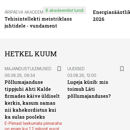
8 akadeemilist tundi
Energiasäästli
ÄRIPÄEVA AKADEEMIA
Tehisintellekti meistriklass
2026
juhtidele - vundament
HETKEL KUUM
MAJANDUSTULEMUSED
UUDISED
06.08.26, 09:34
03.08.26, 12:00
Põllumajanduse
Lugeja küsib: mis
tippjuhi Ahti Kalde
toimub Läti
firmades käive üldiselt
põllumajanduses?
kerkis, kasum samas
nii kahekordistus kui
ka sulas pooleks
E-Piimast laekumata piimaraha
on enam kui 1,2 miljonit eurot