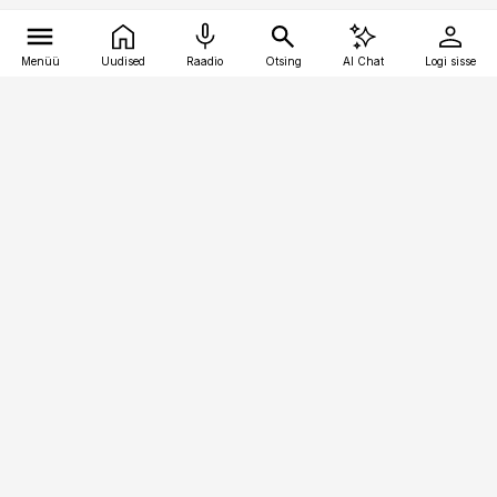
Menüü
Uudised
Raadio
Otsing
AI Chat
Logi sisse
Vana-Lõuna 39/1, 19094 Tallinn
(+372) 667 0111
pollumajandus@pollumajandus.ee
Telli
Reklaam
Firmast
Sisu kasutamisõigused
Ajakirjaniku
eetikakoodeks
Üldtingimused
Privaatsustingimused
Küpsiste poliitika
KKK
Eesti Meediaettevõtete
Eelistuste haldamine