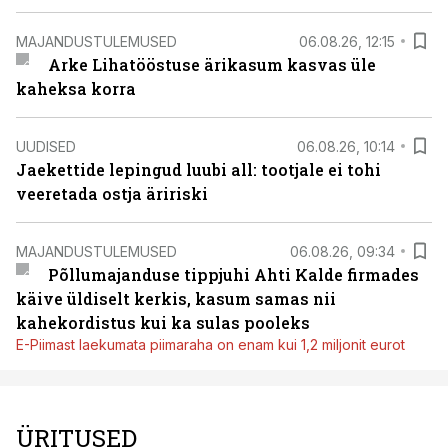
MAJANDUSTULEMUSED
06.08.26, 12:15
Arke Lihatööstuse ärikasum kasvas üle
kaheksa korra
UUDISED
06.08.26, 10:14
Jaekettide lepingud luubi all: tootjale ei tohi
veeretada ostja äririski
MAJANDUSTULEMUSED
06.08.26, 09:34
Põllumajanduse tippjuhi Ahti Kalde firmades
käive üldiselt kerkis, kasum samas nii
kahekordistus kui ka sulas pooleks
E-Piimast laekumata piimaraha on enam kui 1,2 miljonit eurot
ÜRITUSED