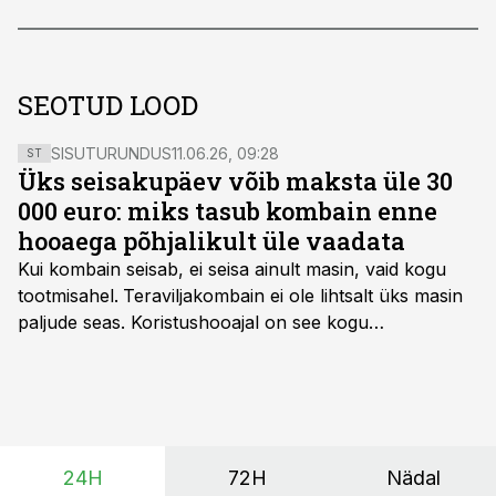
SEOTUD LOOD
SISUTURUNDUS
11.06.26, 09:28
ST
Üks seisakupäev võib maksta üle 30
000 euro: miks tasub kombain enne
hooaega põhjalikult üle vaadata
Kui kombain seisab, ei seisa ainult masin, vaid kogu
tootmisahel.
Teraviljakombain ei ole lihtsalt üks masin
paljude seas. Koristushooajal on see kogu
tootmisprotsessi kõige kriitilisem lüli. Kui külv,
taimekaitse ja väetamine jaotuvad kuude peale, siis
saagi kättesaamine ja realiseerimine toimub sageli väga
lühikese ajavahemiku jooksul – kõigest 2-4 nädalaga.
24H
72H
Nädal