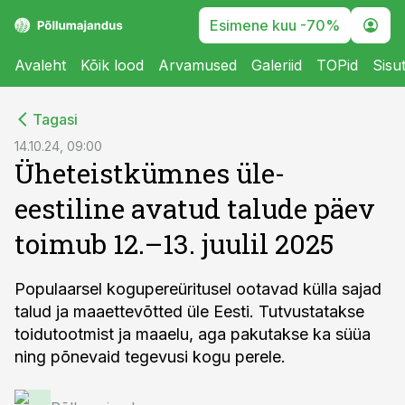
Esimene kuu -70%
Avaleht
Kõik lood
Arvamused
Galeriid
TOPid
Sisu
cebook
Tagasi
Twitter)
14.10.24, 09:00
Üheteistkümnes üle-
kedIn
eestiline avatud talude päev
ail
toimub 12.–13. juulil 2025
k
Populaarsel kogupereüritusel ootavad külla sajad
talud ja maaettevõtted üle Eesti. Tutvustatakse
toidutootmist ja maaelu, aga pakutakse ka süüa
ning põnevaid tegevusi kogu perele.