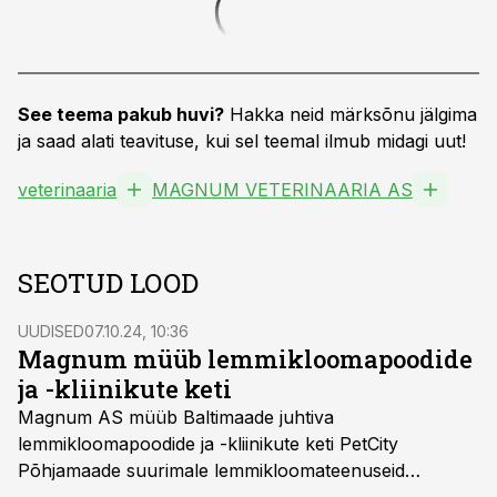
See teema pakub huvi?
Hakka neid märksõnu jälgima
ja saad alati teavituse, kui sel teemal ilmub midagi uut!
veterinaaria
MAGNUM VETERINAARIA AS
SEOTUD LOOD
UUDISED
07.10.24, 10:36
Magnum müüb lemmikloomapoodide
ja -kliinikute keti
Magnum AS müüb Baltimaade juhtiva
lemmikloomapoodide ja -kliinikute keti PetCity
Põhjamaade suurimale lemmikloomateenuseid