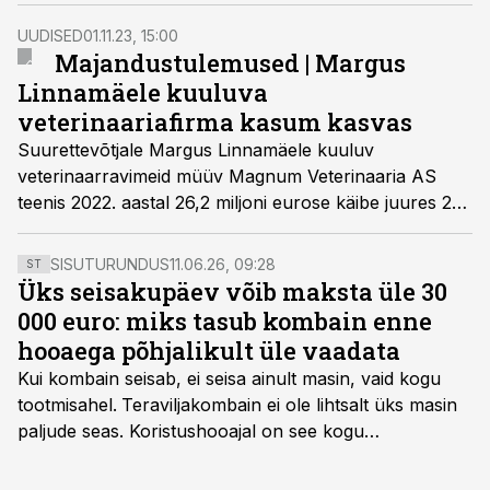
pakkuvale korporatsioonile Musti Group Plc., mis
opereerib 330 kauplust Soomes, Rootsis ja Norras.
UUDISED
01.11.23, 15:00
Majandustulemused | Margus
Linnamäele kuuluva
veterinaariafirma kasum kasvas
Suurettevõtjale Margus Linnamäele kuuluv
veterinaarravimeid müüv Magnum Veterinaaria AS
teenis 2022. aastal 26,2 miljoni eurose käibe juures 2
miljonit eurot tegevuskasumit. Mullusega võrreldes
ettevõtte müügitulu kasvas üle kümne protsendi.
SISUTURUNDUS
11.06.26, 09:28
ST
Üks seisakupäev võib maksta üle 30
000 euro: miks tasub kombain enne
hooaega põhjalikult üle vaadata
Kui kombain seisab, ei seisa ainult masin, vaid kogu
tootmisahel.
Teraviljakombain ei ole lihtsalt üks masin
paljude seas. Koristushooajal on see kogu
tootmisprotsessi kõige kriitilisem lüli. Kui külv,
taimekaitse ja väetamine jaotuvad kuude peale, siis