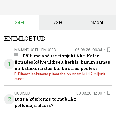
saagi kättesaamine ja realiseerimine toimub sageli väga
lühikese ajavahemiku jooksul – kõigest 2-4 nädalaga.
24H
72H
Nädal
ENIMLOETUD
MAJANDUSTULEMUSED
06.08.26, 09:34
Põllumajanduse tippjuhi Ahti Kalde
firmades käive üldiselt kerkis, kasum samas
1
nii kahekordistus kui ka sulas pooleks
E-Piimast laekumata piimaraha on enam kui 1,2 miljonit
eurot
UUDISED
03.08.26, 12:00
2
Lugeja küsib: mis toimub Läti
põllumajanduses?