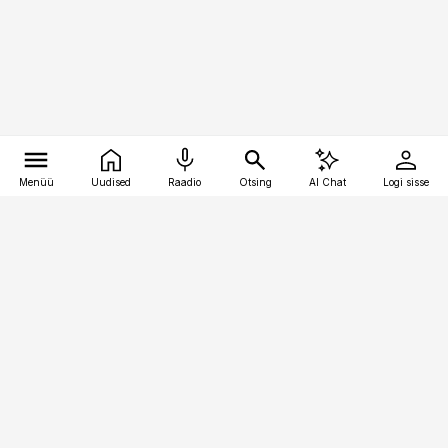
Menüü
Uudised
Raadio
Otsing
AI Chat
Logi sisse
Vana-Lõuna 39/1, 19094 Tallinn
(+372) 667 0111
pollumajandus@pollumajandus.ee
Telli
Reklaam
Firmast