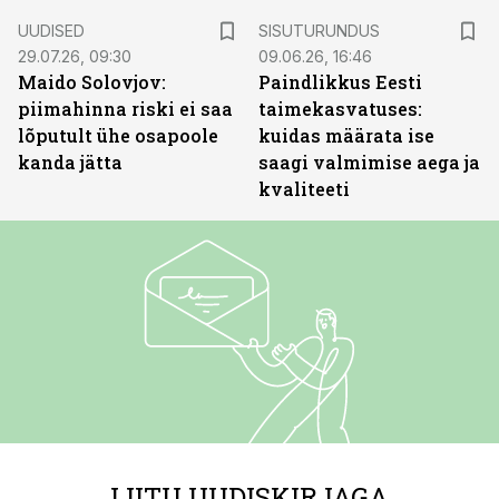
ST
UUDISED
SISUTURUNDUS
29.07.26, 09:30
09.06.26, 16:46
Maido Solovjov:
Paindlikkus Eesti
piimahinna riski ei saa
taimekasvatuses:
lõputult ühe osapoole
kuidas määrata ise
kanda jätta
saagi valmimise aega ja
kvaliteeti
LIITU UUDISKIRJAGA