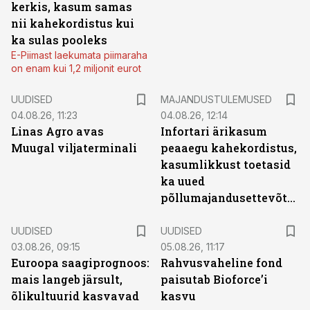
kerkis, kasum samas
nii kahekordistus kui
ka sulas pooleks
E-Piimast laekumata piimaraha
on enam kui 1,2 miljonit eurot
UUDISED
MAJANDUSTULEMUSED
04.08.26, 11:23
04.08.26, 12:14
Linas Agro avas
Infortari ärikasum
Muugal viljaterminali
peaaegu kahekordistus,
kasumlikkust toetasid
ka uued
põllumajandusettevõtted
UUDISED
UUDISED
03.08.26, 09:15
05.08.26, 11:17
Euroopa saagiprognoos:
Rahvusvaheline fond
mais langeb järsult,
paisutab Bioforce’i
õlikultuurid kasvavad
kasvu