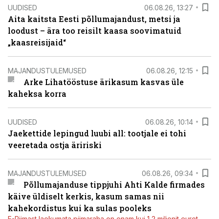
UUDISED
06.08.26, 13:27
Aita kaitsta Eesti põllumajandust, metsi ja
loodust – ära too reisilt kaasa soovimatuid
„kaasreisijaid“
MAJANDUSTULEMUSED
06.08.26, 12:15
Arke Lihatööstuse ärikasum kasvas üle
kaheksa korra
UUDISED
06.08.26, 10:14
Jaekettide lepingud luubi all: tootjale ei tohi
veeretada ostja äririski
MAJANDUSTULEMUSED
06.08.26, 09:34
Põllumajanduse tippjuhi Ahti Kalde firmades
käive üldiselt kerkis, kasum samas nii
kahekordistus kui ka sulas pooleks
E-Piimast laekumata piimaraha on enam kui 1,2 miljonit eurot