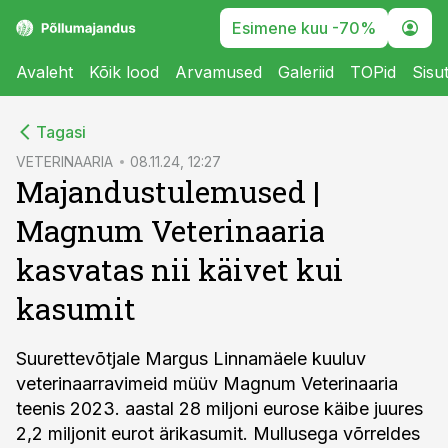
Esimene kuu -70%
Avaleht
Kõik lood
Arvamused
Galeriid
TOPid
Sisu
cebook
Tagasi
Twitter)
VETERINAARIA
08.11.24, 12:27
Majandustulemused |
kedIn
Magnum Veterinaaria
ail
kasvatas nii käivet kui
k
kasumit
Suurettevõtjale Margus Linnamäele kuuluv
veterinaarravimeid müüv Magnum Veterinaaria
teenis 2023. aastal 28 miljoni eurose käibe juures
2,2 miljonit eurot ärikasumit. Mullusega võrreldes