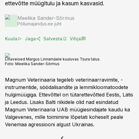
ettevõtte müügitulu ja kasum kasvasid.
Meelika Sander-Sõrmus
Põllumajandus.ee juht
Kuula
Jaga
Salvesta
Vihja
Lihaveised Margus Linnamäele kuuluvas Tsura talus.
Foto:
Meelika Sander-Sõrmus
Magnum Veterinaaria tegeleb veterinaarravimite, -
instrumentide, söödalisandite ja lemmikloomatoodete
hulgimüügiga. Ettevõttel on tütarettevõtted Eestis, Lätis
ja Leedus. Lisaks Balti riikidele olid nad esindatud
Magnum Veterinaaria UAB müügiesindajate kaudu ka
Valgevenes, mille toimimine lõpetati koheselt peale
Venemaa agressiooni algust Ukrainas.