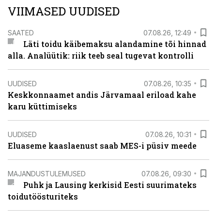
VIIMASED UUDISED
SAATED
07.08.26, 12:49
Läti toidu käibemaksu alandamine tõi hinnad
alla. Analüütik: riik teeb seal tugevat kontrolli
UUDISED
07.08.26, 10:35
Keskkonnaamet andis Järvamaal eriload kahe
karu küttimiseks
UUDISED
07.08.26, 10:31
Eluaseme kaaslaenust saab MES-i püsiv meede
MAJANDUSTULEMUSED
07.08.26, 09:30
Puhk ja Lausing kerkisid Eesti suurimateks
toidutöösturiteks