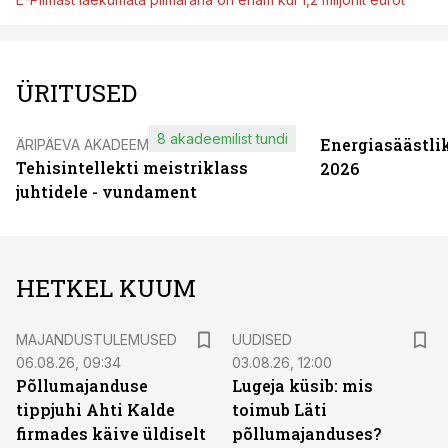
ÜRITUSED
8 akadeemilist tundi
Energiasäästli
ÄRIPÄEVA AKADEEMIA
Tehisintellekti meistriklass
2026
juhtidele - vundament
HETKEL KUUM
MAJANDUSTULEMUSED
UUDISED
06.08.26, 09:34
03.08.26, 12:00
Põllumajanduse
Lugeja küsib: mis
tippjuhi Ahti Kalde
toimub Läti
firmades käive üldiselt
põllumajanduses?