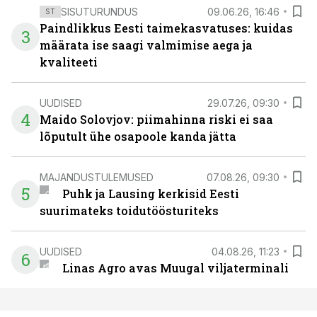
SISUTURUNDUS
09.06.26, 16:46
ST
Paindlikkus Eesti taimekasvatuses: kuidas
3
määrata ise saagi valmimise aega ja
kvaliteeti
UUDISED
29.07.26, 09:30
4
Maido Solovjov: piimahinna riski ei saa
lõputult ühe osapoole kanda jätta
MAJANDUSTULEMUSED
07.08.26, 09:30
5
Puhk ja Lausing kerkisid Eesti
suurimateks toidutöösturiteks
UUDISED
04.08.26, 11:23
6
Linas Agro avas Muugal viljaterminali