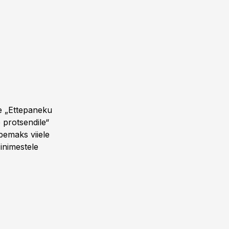
se „Ettepaneku
 protsendile“
ibemaks viiele
 inimestele