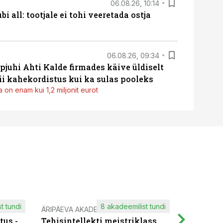
06.08.26, 10:14
i all: tootjale ei tohi veeretada ostja
06.08.26, 09:34
pjuhi Ahti Kalde firmades käive üldiselt
i kahekordistus kui ka sulas pooleks
 on enam kui 1,2 miljonit eurot
t tundi
8 akadeemilist tundi
ÄRIPÄEVA AKADEEMIA
IT KOOLIT
tus -
Tehisintellekti meistriklass
Muutuste