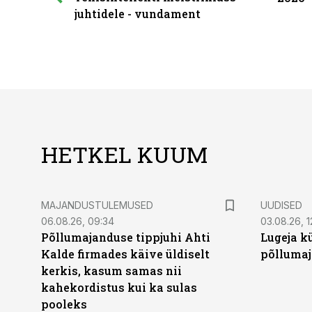
juhtidele - vundament
HETKEL KUUM
MAJANDUSTULEMUSED
UUDISED
06.08.26, 09:34
03.08.26, 1
Põllumajanduse tippjuhi Ahti
Lugeja kü
Kalde firmades käive üldiselt
põllumaj
kerkis, kasum samas nii
kahekordistus kui ka sulas
pooleks