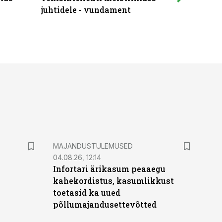
juhtidele - vundament
praktilis
MAJANDUSTULEMUSED
04.08.26, 12:14
Infortari ärikasum peaaegu
kahekordistus, kasumlikkust
toetasid ka uued
põllumajandusettevõtted