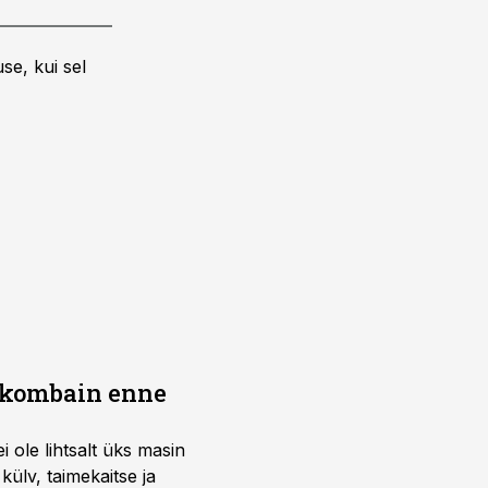
se, kui sel
b kombain enne
i ole lihtsalt üks masin
külv, taimekaitse ja