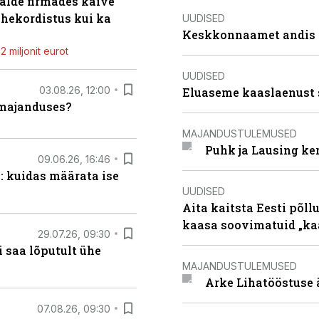
alde firmades käive
ahekordistus kui ka
UUDISED
Keskkonnaamet andis J
 miljonit eurot
UUDISED
03.08.26, 12:00
Eluaseme kaaslaenust 
umajanduses?
MAJANDUSTULEMUSED
Puhk ja Lausing ke
09.06.26, 16:46
: kuidas määrata ise
UUDISED
Aita kaitsta Eesti põllu
kaasa soovimatuid „kaa
29.07.26, 09:30
 saa lõputult ühe
MAJANDUSTULEMUSED
Arke Lihatööstuse 
07.08.26, 09:30