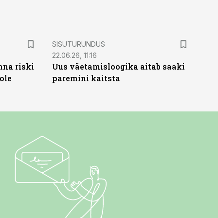
ST
SISUTURUNDUS
22.06.26, 11:16
nna riski
Uus väetamisloogika aitab saaki
ole
paremini kaitsta