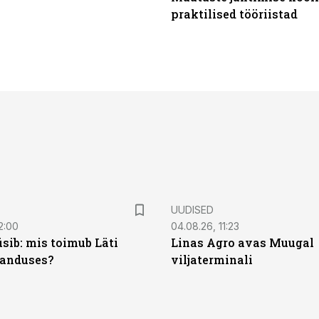
praktilised tööriistad
UUDISED
2:00
04.08.26, 11:23
sib: mis toimub Läti
Linas Agro avas Muugal
anduses?
viljaterminali