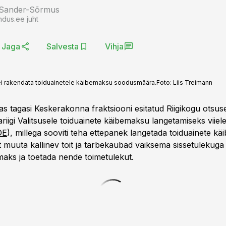
 Sander-Sõrmus
ndus.ee juht
Jaga
Salvesta
Vihja
s ei rakendata toiduainetele käibemaksu soodusmäära.
Foto:
Liis Treimann
kas tagasi Keskerakonna fraktsiooni esitatud Riigikogu otsu
iigi Valitsusele toiduainete käibemaksu langetamiseks viiele
OE
), millega sooviti teha ettepanek langetada toiduainete kä
t muuta kallinev toit ja tarbekaubad väiksema sissetulekuga
aks ja toetada nende toimetulekut.