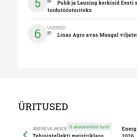
5
Puhk ja Lausing kerkisid Eesti
toidutöösturiteks
UUDISED
6
Linas Agro avas Muugal viljate
ÜRITUSED
8 akadeemilist tundi
Energ
ÄRIPÄEVA AKADEEMIA
Tehisintellekti meistriklass
2026