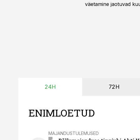
väetamine jaotuvad kuud
ajavahemiku jooksul – 
24H
72H
ENIMLOETUD
MAJANDUSTULEMUSED