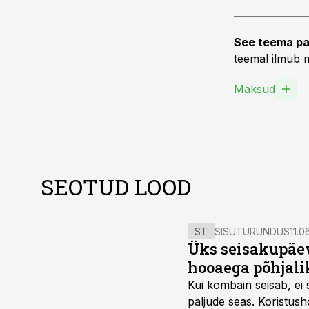
See teema pa
teemal ilmub m
Maksud
SEOTUD LOOD
ST
SISUTURUNDUS
11.0
Üks seisakupäev
hooaega põhjali
Kui kombain seisab, ei 
paljude seas. Koristusho