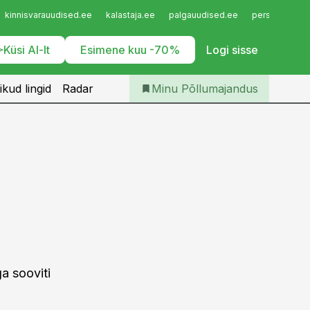
Iseteenindus
kinnisvarauudised.ee
kalastaja.ee
palgauudised.ee
personaliuudi
Telli Põllumajandus
Küsi AI-lt
Esimene kuu -70%
Logi sisse
ikud lingid
Radar
Minu Põllumajandus
ga sooviti