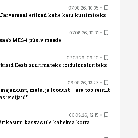
07.08.26, 10:35
ärvamaal eriload kahe karu küttimiseks
07.08.26, 10:31
saab MES-i püsiv meede
07.08.26, 09:30
rkisid Eesti suurimateks toidutöösturiteks
06.08.26, 13:27
majandust, metsi ja loodust – ära too reisilt
sreisijaid“
06.08.26, 12:15
ärikasum kasvas üle kaheksa korra