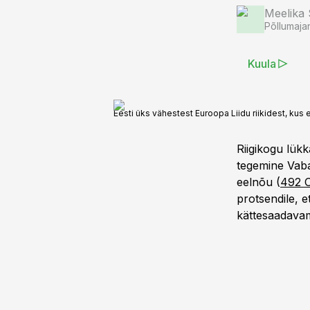
Meelika
Põllumaja
Kuula
Eesti üks vähestest Euroopa Liidu riikidest, ku
Riigikogu lük
tegemine Vabar
eelnõu (
492 
protsendile, e
kättesaadavam