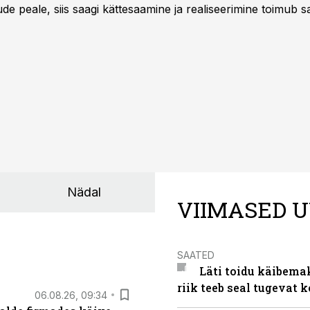
e peale, siis saagi kättesaamine ja realiseerimine toimub s
kõigest 2-4 nädalaga.
Nädal
VIIMASED U
SAATED
Läti toidu käibema
riik teeb seal tugevat k
06.08.26, 09:34