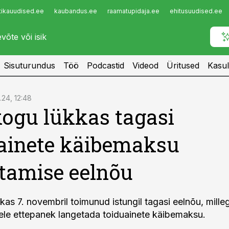
tikauudised.ee
kaubandus.ee
raamatupidaja.ee
ehitusuudised.ee
Infopank
Radar
Sisuturundus
Töö
Podcastid
Videod
Üritused
Kasul
1.24, 12:48
kogu lükkas tagasi
ainete käibemaksu
tamise eelnõu
kas 7. novembril toimunud istungil tagasi eelnõu, mille
sele ettepanek langetada toiduainete käibemaksu.