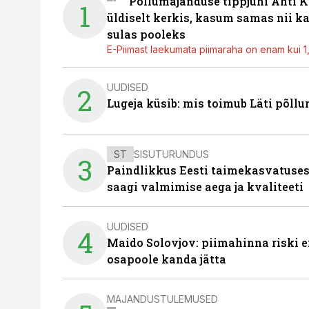
Põllumajanduse tippjuhi Ahti K
1
üldiselt kerkis, kasum samas nii k
sulas pooleks
E-Piimast laekumata piimaraha on enam kui 1,2
UUDISED
2
Lugeja küsib: mis toimub Läti põll
ST
SISUTURUNDUS
3
Paindlikkus Eesti taimekasvatuses
saagi valmimise aega ja kvaliteeti
UUDISED
4
Maido Solovjov: piimahinna riski ei
osapoole kanda jätta
MAJANDUSTULEMUSED