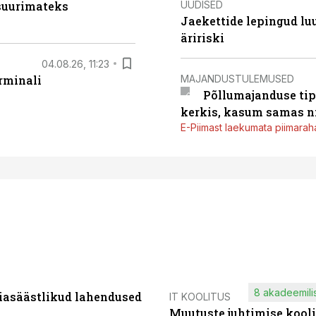
UUDISED
 suurimateks
Jaekettide lepingud luub
äririski
04.08.26, 11:23
MAJANDUSTULEMUSED
rminali
Põllumajanduse tip
kerkis, kasum samas ni
E-Piimast laekumata piimaraha
8 akadeemilis
iasäästlikud lahendused
IT KOOLITUS
Muutuste juhtimise kooli