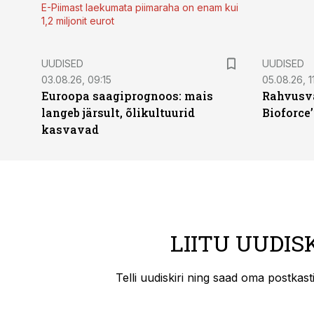
E-Piimast laekumata piimaraha on enam kui
1,2 miljonit eurot
UUDISED
UUDISED
03.08.26, 09:15
05.08.26, 11
Euroopa saagiprognoos: mais
Rahvusva
langeb järsult, õlikultuurid
Bioforce
kasvavad
LIITU UUDIS
Telli uudiskiri ning saad oma postkas