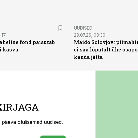
UUDISED
:17
29.07.26, 09:30
heline fond paisutab
Maido Solovjov: piimahi
’i kasvu
ei saa lõputult ühe osapo
kanda jätta
KIRJAGA
ti päeva olulisemad uudised.