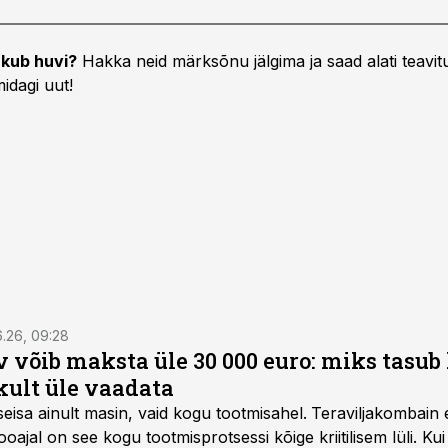
kub huvi?
Hakka neid märksõnu jälgima ja saad alati teavitu
idagi uut!
6.26, 09:28
 võib maksta üle 30 000 euro: miks tasu
kult üle vaadata
seisa ainult masin, vaid kogu tootmisahel.
Teraviljakombain e
oajal on see kogu tootmisprotsessi kõige kriitilisem lüli. Kui 