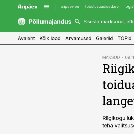
aripaev.ee
tööstusuudised.ee
logis
kaubandus.ee
imelineajalugu.ee
kinnisvarauudised.ee
imelineteadus.ee
Avaleht
Kõik lood
Arvamused
Galeriid
TOPid
cebook
MAKSUD
08.1
Riigi
Twitter)
kedIn
toidu
ail
lange
k
Riigikogu lük
teha valitsu