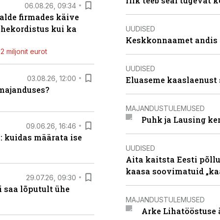
riik teeb seal tugevat k
06.08.26, 09:34
alde firmades käive
ahekordistus kui ka
UUDISED
Keskkonnaamet andis J
 miljonit eurot
UUDISED
03.08.26, 12:00
Eluaseme kaaslaenust 
umajanduses?
MAJANDUSTULEMUSED
Puhk ja Lausing ke
09.06.26, 16:46
: kuidas määrata ise
UUDISED
Aita kaitsta Eesti põllu
kaasa soovimatuid „kaa
29.07.26, 09:30
 saa lõputult ühe
MAJANDUSTULEMUSED
Arke Lihatööstuse 