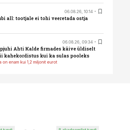
06.08.26, 10:14
i all: tootjale ei tohi veeretada ostja
06.08.26, 09:34
pjuhi Ahti Kalde firmades käive üldiselt
i kahekordistus kui ka sulas pooleks
 on enam kui 1,2 miljonit eurot
t tundi
8 akadeemilist tundi