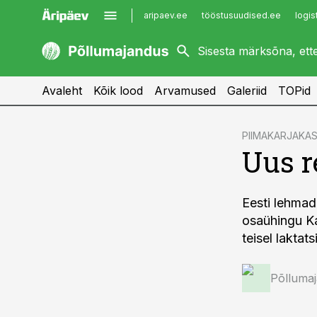
aripaev.ee
tööstusuudised.ee
logis
kaubandus.ee
imelineajalugu.ee
kinnisvarauudised.ee
imelineteadus.ee
Avaleht
Kõik lood
Arvamused
Galeriid
TOPid
cebook
PIIMAKARJAKA
Uus r
Twitter)
kedIn
Eesti lehmad
ail
osaühingu Ka
k
teisel laktat
Põlluma