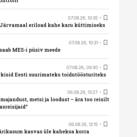
ontrolli
07.08.26, 10:35
ärvamaal eriload kahe karu küttimiseks
07.08.26, 10:31
saab MES-i püsiv meede
07.08.26, 09:30
rkisid Eesti suurimateks toidutöösturiteks
06.08.26, 13:27
majandust, metsi ja loodust – ära too reisilt
sreisijaid“
06.08.26, 12:15
ärikasum kasvas üle kaheksa korra