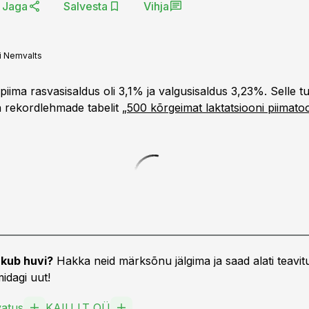
Jaga
Salvesta
Vihja
i Nemvalts
iima rasvasisaldus oli 3,1% ja valgusisaldus 3,23%. Selle 
a rekordlehmade tabelit „
500 kõrgeimat laktatsiooni piimato
kub huvi?
Hakka neid märksõnu jälgima ja saad alati teavitu
idagi uut!
vatus
KAIU LT OÜ