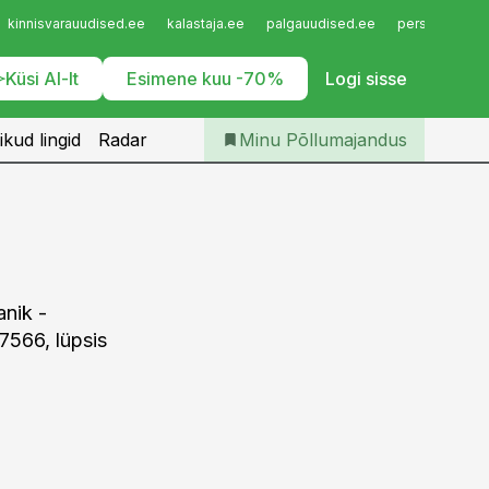
Iseteenindus
kinnisvarauudised.ee
kalastaja.ee
palgauudised.ee
personaliuudi
Telli Põllumajandus
Küsi AI-lt
Esimene kuu -70%
Logi sisse
ikud lingid
Radar
Minu Põllumajandus
anik -
7566, lüpsis