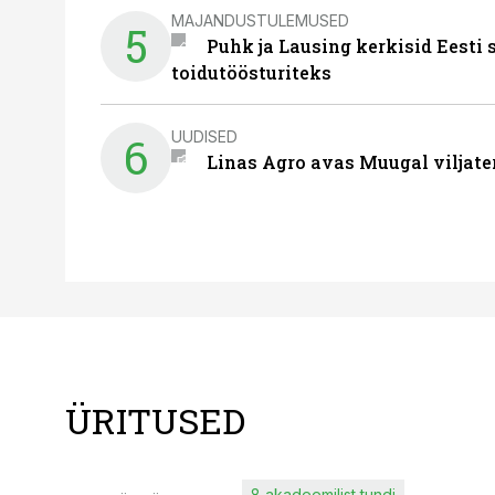
MAJANDUSTULEMUSED
5
Puhk ja Lausing kerkisid Eesti
toidutöösturiteks
UUDISED
6
Linas Agro avas Muugal viljate
ÜRITUSED
8 akadeemilist tundi