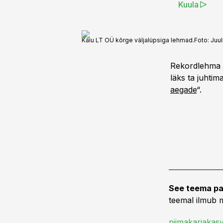
Kuula
Kaiu LT OÜ kõrge väljalüpsiga lehmad.
Foto:
Juul
Rekordlehma p
läks ta juhtim
aegade
“.
See teema pa
teemal ilmub m
piimakarjakas