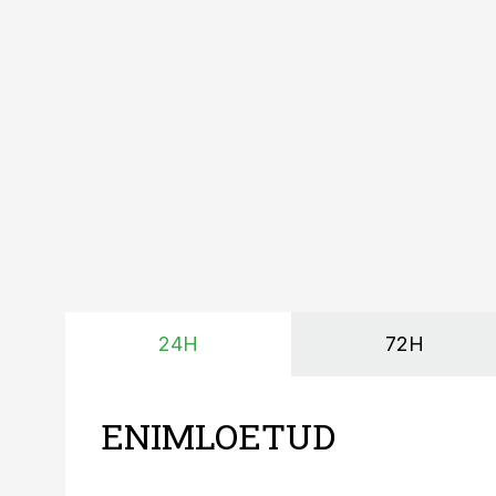
ning iga töötund on olu
24H
72H
ENIMLOETUD