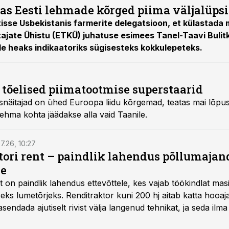
s Eesti lehmade kõrged piima väljalüps
isse Usbekistanis farmerite delegatsioon, et külastada 
jate Ühistu (ETKÜ) juhatuse esimees Tanel-Taavi Bulitk
le heaks indikaatoriks sügisesteks kokkulepeteks.
 tõelised piimatootmise superstaarid
misnäitajad on ühed Euroopa liidu kõrgemad, teatas mai lõp
lehma kohta jäädakse alla vaid Taanile.
7.26, 10:27
ktori rent – paindlik lahendus põllumajan
se
t
on paindlik lahendus ettevõttele, kes vajab töökindlat ma
iseks lumetõrjeks. Renditraktor kuni 200 hj aitab katta hooajal
asendada ajutiselt rivist välja langenud tehnikat, ja seda ilm
asinarent tagab vajaliku traktori ja lisavarustuse just siis,