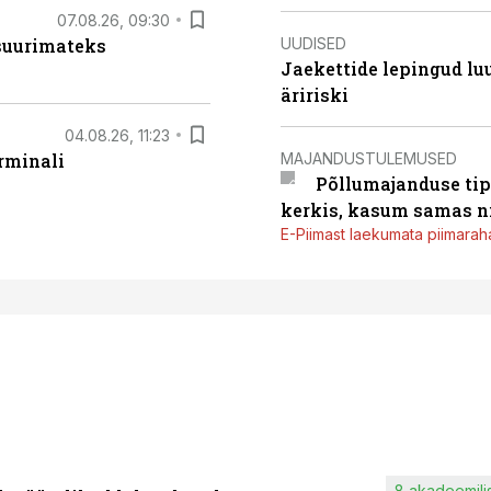
07.08.26, 09:30
UUDISED
 suurimateks
Jaekettide lepingud luub
äririski
04.08.26, 11:23
MAJANDUSTULEMUSED
rminali
Põllumajanduse tip
kerkis, kasum samas ni
E-Piimast laekumata piimaraha
8 akadeemilis