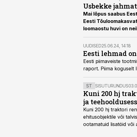
Usbekke jahmata
Mai lõpus saabus Eest
Eesti Tõuloomakasvata
loomaostu huvi on nei
UUDISED
25.06.24, 14:18
Eesti lehmad on
Eesti piimaveiste toot
raport. Piima koguselt 
ST
SISUTURUNDUS
03.0
Kuni 200 hj tra
ja teehoolduses
Kuni 200 hj traktori ren
ehitusobjektile või talv
ootamatuid lisatöid või 
tegemata. Baltic Agro m