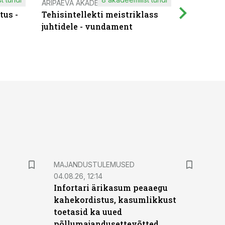
ÄRIPÄEVA AKADEEMIA
IT KOOLIT
tus -
Tehisintellekti meistriklass
Muutuste
juhtidele - vundament
praktilis
MAJANDUSTULEMUSED
04.08.26, 12:14
Infortari ärikasum peaaegu
kahekordistus, kasumlikkust
toetasid ka uued
põllumajandusettevõtted