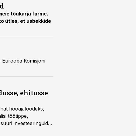
id
meie tõukarja farme.
o ütles, et usbekkide
us Euroopa Komisjoni
dusse, ehitusse
sinat hooajatöödeks,
isi töötippe,
a suuri investeeringuid
 kui töömaht on suurim