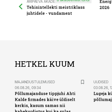
Energ
ÄRIPÄEVA AKADEEMIA
Tehisintellekti meistriklass
2026
juhtidele - vundament
HETKEL KUUM
MAJANDUSTULEMUSED
UUDISED
06.08.26, 09:34
03.08.26, 1
Põllumajanduse tippjuhi Ahti
Lugeja kü
Kalde firmades käive üldiselt
põllumaj
kerkis, kasum samas nii
kahekordistus kui ka sulas