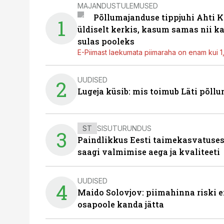
MAJANDUSTULEMUSED
Põllumajanduse tippjuhi Ahti K
1
üldiselt kerkis, kasum samas nii k
sulas pooleks
E-Piimast laekumata piimaraha on enam kui 1,2
UUDISED
2
Lugeja küsib: mis toimub Läti põll
ST
SISUTURUNDUS
3
Paindlikkus Eesti taimekasvatuses
saagi valmimise aega ja kvaliteeti
UUDISED
4
Maido Solovjov: piimahinna riski ei
osapoole kanda jätta