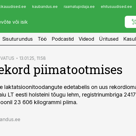
tikauudised.ee
kaubandus.ee
raamatupidaja.ee
ehitusuudised.ee
Infopank
Radar
Sisuturundus
Töö
Podcastid
Videod
Üritused
Kasul
SVATUS
13.01.25, 11:58
ekord piimatootmises
e laktatsioonitoodangute edetabelis on uus rekordiom
iu LT eesti holsteini tõugu lehm, registrinumbriga 2417
sioonil 23 606 kilogrammi piima.
jandus.ee