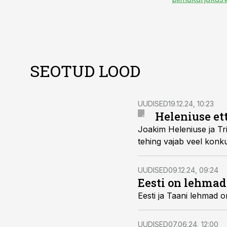
SEOTUD LOOD
UUDISED
19.12.24, 10:23
Heleniuse ett
Joakim Heleniuse ja Tri
tehing vajab veel konku
UUDISED
09.12.24, 09:24
Eesti on lehma
Eesti ja Taani lehmad o
UUDISED
07.06.24, 12:00