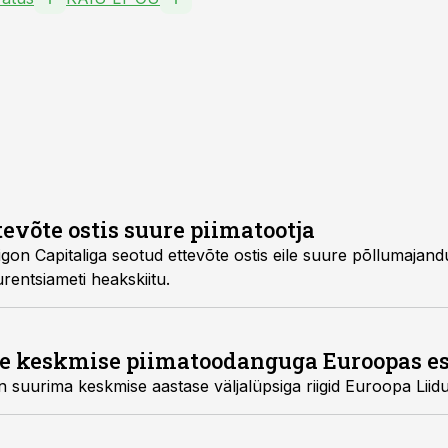
evõte ostis suure piimatootja
gon Capitaliga seotud ettevõte ostis eile suure põllumajand
rentsiameti heakskiitu.
de keskmise piimatoodanguga Euroopas e
n suurima keskmise aastase väljalüpsiga riigid Euroopa Liidu