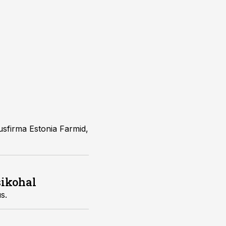
usfirma Estonia Farmid,
sikohal
s.