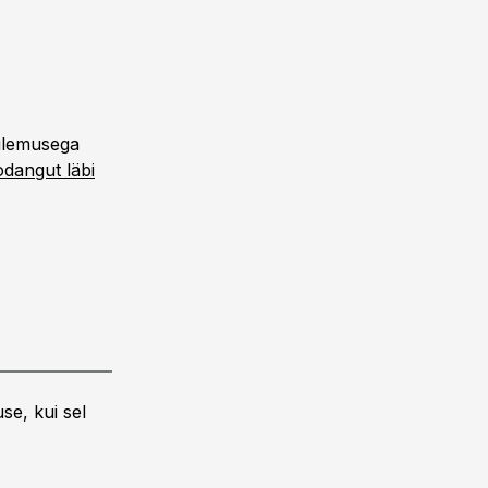
tulemusega
odangut läbi
se, kui sel