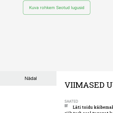
line.
Kuva rohkem Seotud lugusid
Nädal
VIIMASED U
SAATED
Läti toidu käibema