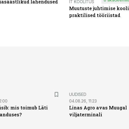
iasäästlikud lahendused
IT KOOLITUS
Muutuste juhtimise kooli
praktilised tööriistad
UUDISED
2:00
04.08.26, 11:23
sib: mis toimub Läti
Linas Agro avas Muugal
anduses?
viljaterminali