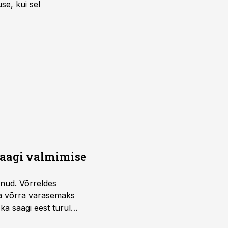
se, kui sel
saagi valmimise
unud. Võrreldes
la võrra varasemaks
ka saagi eest turul