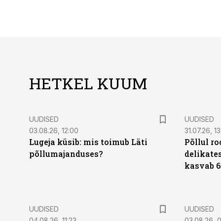
HETKEL KUUM
UUDISED
UUDISED
03.08.26, 12:00
31.07.26, 13
Lugeja küsib: mis toimub Läti
Põllul r
põllumajanduses?
delikates
kasvab 6
UUDISED
UUDISED
04.08.26, 11:23
03.08.26, 0