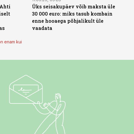
 Ahti
Üks seisakupäev võib maksta üle
iselt
30 000 euro: miks tasub kombain
enne hooaega põhjalikult üle
as
vaadata
on enam kui