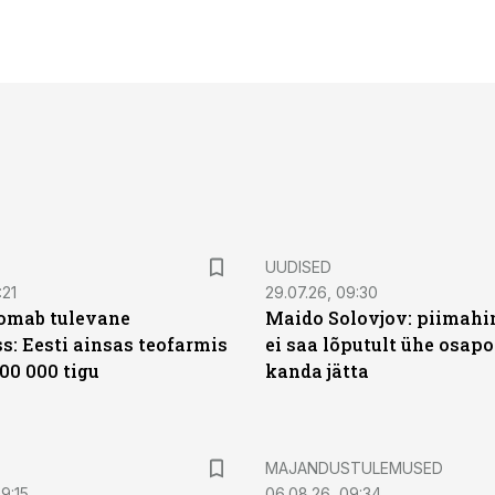
UUDISED
:21
29.07.26, 09:30
oomab tulevane
Maido Solovjov: piimahi
s: Eesti ainsas teofarmis
ei saa lõputult ühe osapo
00 000 tigu
kanda jätta
MAJANDUSTULEMUSED
9:15
06.08.26, 09:34