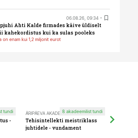
06.08.26, 09:34
pjuhi Ahti Kalde firmades käive üldiselt
i kahekordistus kui ka sulas pooleks
 on enam kui 1,2 miljonit eurot
t tundi
8 akadeemilist tundi
ÄRIPÄEVA AKADEEMIA
IT KOOLIT
tus -
Tehisintellekti meistriklass
Muutuste
juhtidele - vundament
praktilis