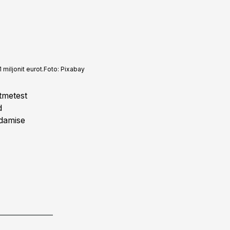
miljonit eurot.
Foto:
Pixabay
tmetest
d
ndamise