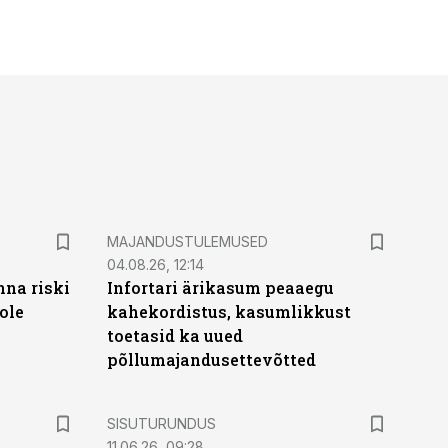
MAJANDUSTULEMUSED
04.08.26, 12:14
nna riski
Infortari ärikasum peaaegu
ole
kahekordistus, kasumlikkust
toetasid ka uued
põllumajandusettevõtted
ST
SISUTURUNDUS
11.06.26, 09:28