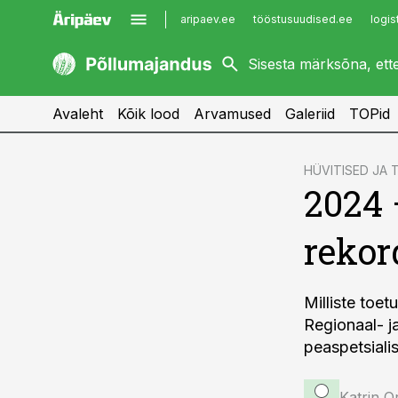
aripaev.ee
tööstusuudised.ee
logis
kaubandus.ee
imelineajalugu.ee
kinnisvarauudised.ee
imelineteadus.ee
Avaleht
Kõik lood
Arvamused
Galeriid
TOPid
cebook
HÜVITISED JA
2024 
Twitter)
kedIn
rekor
ail
k
Milliste toe
Regionaal- j
peaspetsialis
Katrin O