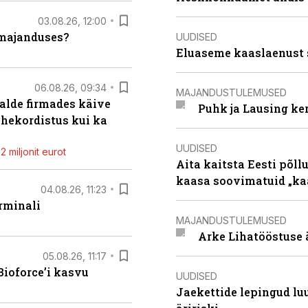
03.08.26, 12:00
umajanduses?
UUDISED
Eluaseme kaaslaenust 
06.08.26, 09:34
MAJANDUSTULEMUSED
alde firmades käive
Puhk ja Lausing ke
ahekordistus kui ka
UUDISED
 miljonit eurot
Aita kaitsta Eesti põllu
kaasa soovimatuid „kaa
04.08.26, 11:23
rminali
MAJANDUSTULEMUSED
Arke Lihatööstuse 
05.08.26, 11:17
ioforce’i kasvu
UUDISED
Jaekettide lepingud luub