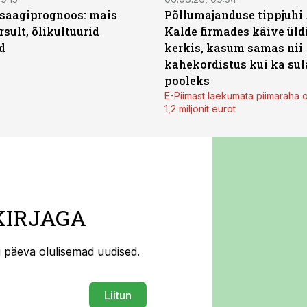
saagiprognoos: mais
Põllumajanduse tippjuhi
rsult, õlikultuurid
Kalde firmades käive üld
d
kerkis, kasum samas nii
kahekordistus kui ka sul
pooleks
E-Piimast laekumata piimaraha 
1,2 miljonit eurot
KIRJAGA
ti päeva olulisemad uudised.
Liitun