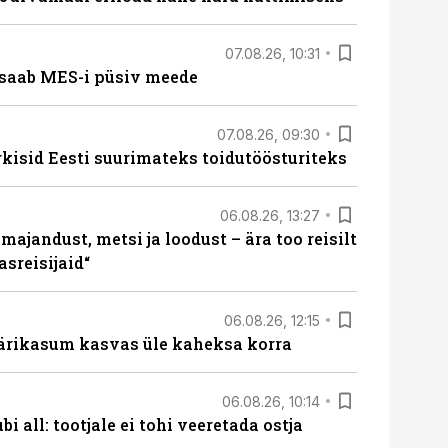
07.08.26, 10:31
saab MES-i püsiv meede
07.08.26, 09:30
rkisid Eesti suurimateks toidutöösturiteks
06.08.26, 13:27
majandust, metsi ja loodust – ära too reisilt
sreisijaid“
06.08.26, 12:15
ärikasum kasvas üle kaheksa korra
06.08.26, 10:14
i all: tootjale ei tohi veeretada ostja