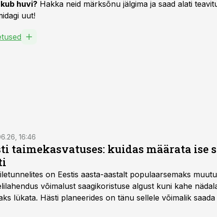
kub huvi?
Hakka neid märksõnu jälgima ja saad alati teavitu
idagi uut!
oetused
6.26, 16:46
ti taimekasvatuses: kuidas määrata ise 
ti
letunnelites on Eestis aasta-aastalt populaarsemaks muut
ilahendus võimalust saagikoristuse algust kuni kahe näda
aks lükata. Hästi planeerides on tänu sellele võimalik saada 