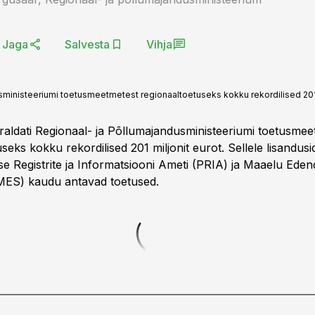
Jaga
Salvesta
Vihja
usministeeriumi toetusmeetmetest regionaaltoetuseks kokku rekordilised 201 
eraldati Regionaal- ja Põllumajandusministeeriumi toetusmee
seks kokku rekordilised 201 miljonit eurot. Sellele lisandusi
e Registrite ja Informatsiooni Ameti (PRIA) ja Maaelu Ede
MES) kaudu antavad toetused.