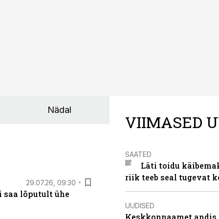
Nädal
VIIMASED U
SAATED
Läti toidu käibema
riik teeb seal tugevat k
29.07.26, 09:30
 saa lõputult ühe
UUDISED
Keskkonnaamet andis J