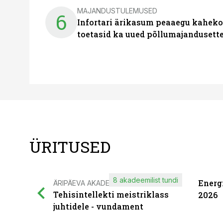
MAJANDUSTULEMUSED
6
Infortari ärikasum peaaegu kaheko
toetasid ka uued põllumajandusett
ÜRITUSED
8 akadeemilist tundi
Energ
ÄRIPÄEVA AKADEEMIA
Tehisintellekti meistriklass
2026
juhtidele - vundament