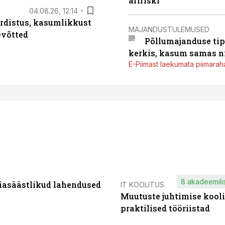
äririski
04.08.26, 12:14
rdistus, kasumlikkust
MAJANDUSTULEMUSED
evõtted
Põllumajanduse tip
kerkis, kasum samas ni
E-Piimast laekumata piimaraha
8 akadeemilis
iasäästlikud lahendused
IT KOOLITUS
Muutuste juhtimise kooli
praktilised tööriistad