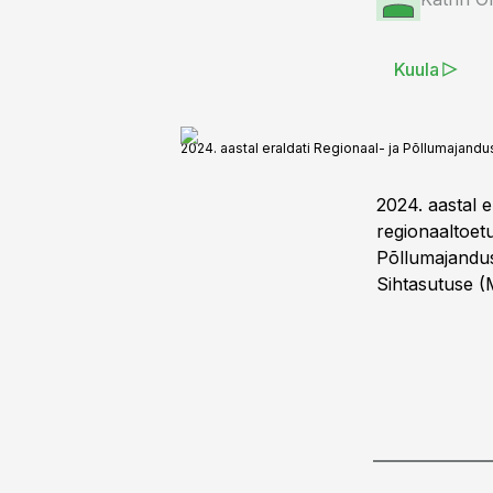
Kuula
2024. aastal eraldati Regionaal- ja Põllumajand
2024. aastal 
regionaaltoetu
Põllumajandus
Sihtasutuse (