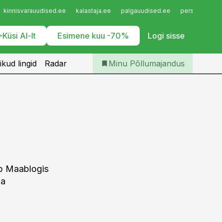
Iseteenindus
kinnisvarauudised.ee
kalastaja.ee
palgauudised.ee
personaliuudi
Telli Põllumajandus
Küsi AI-lt
Esimene kuu -70%
Logi sisse
ikud lingid
Radar
Minu Põllumajandus
ab Maablogis
na