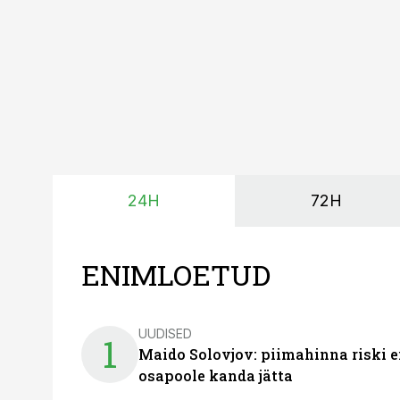
24H
72H
ENIMLOETUD
UUDISED
1
Maido Solovjov: piimahinna riski ei
osapoole kanda jätta