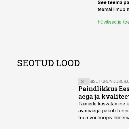
See teema pa
teemal ilmub m
hüvitised ja t
SEOTUD LOOD
ST
SISUTURUNDUS
09.0
Paindlikkus Ees
aega ja kvalitee
Taimede kasvatamine ki
avamaaga pakub tunnel
tuua või hoopis hilisem
kõrgemat hinda.