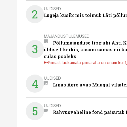
UUDISED
2
Lugeja küsib: mis toimub Läti põll
MAJANDUSTULEMUSED
Põllumajanduse tippjuhi Ahti K
3
üldiselt kerkis, kasum samas nii k
sulas pooleks
E-Piimast laekumata piimaraha on enam kui 1,2
UUDISED
4
Linas Agro avas Muugal viljate
UUDISED
5
Rahvusvaheline fond paisutab B