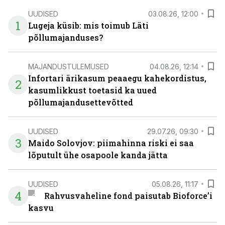
UUDISED
03.08.26, 12:00
1
Lugeja küsib: mis toimub Läti
põllumajanduses?
MAJANDUSTULEMUSED
04.08.26, 12:14
Infortari ärikasum peaaegu kahekordistus,
2
kasumlikkust toetasid ka uued
põllumajandusettevõtted
UUDISED
29.07.26, 09:30
3
Maido Solovjov: piimahinna riski ei saa
lõputult ühe osapoole kanda jätta
UUDISED
05.08.26, 11:17
4
Rahvusvaheline fond paisutab Bioforce’i
kasvu