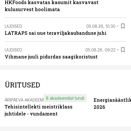
HKFoods kasvatas kasumit kasvavast
kulusurvest hoolimata
UUDISED
05.08.26, 10:30
LATRAPS sai uue teraviljakaubanduse juhi
UUDISED
05.08.26, 09:22
Vihmane juuli pidurdas saagikoristust
ÜRITUSED
8 akadeemilist tundi
Energiasäästli
ÄRIPÄEVA AKADEEMIA
Tehisintellekti meistriklass
2026
juhtidele - vundament