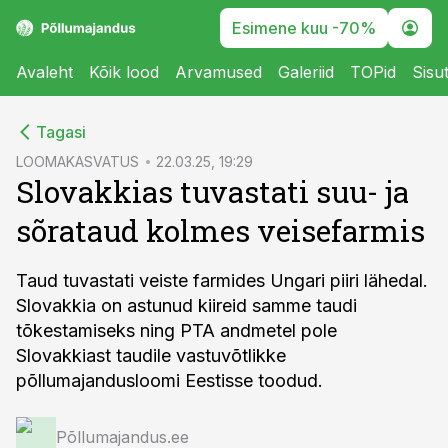
Esimene kuu -70%
Avaleht
Kõik lood
Arvamused
Galeriid
TOPid
Sisu
cebook
Tagasi
Twitter)
LOOMAKASVATUS
22.03.25, 19:29
Slovakkias tuvastati suu- ja
kedIn
sõrataud kolmes veisefarmis
ail
k
Taud tuvastati veiste farmides Ungari piiri lähedal.
Slovakkia on astunud kiireid samme taudi
tõkestamiseks ning PTA andmetel pole
Slovakkiast taudile vastuvõtlikke
põllumajandusloomi Eestisse toodud.
Põllumajandus.ee