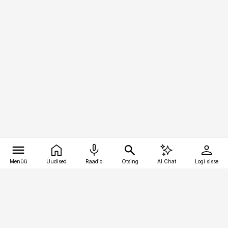
Menüü
Uudised
Raadio
Otsing
AI Chat
Logi sisse
Vana-Lõuna 39/1, 19094 Tallinn
(+372) 667 0111