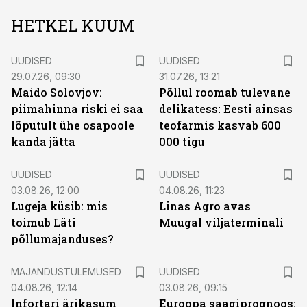
HETKEL KUUM
UUDISED
UUDISED
29.07.26, 09:30
31.07.26, 13:21
Maido Solovjov:
Põllul roomab tulevane
piimahinna riski ei saa
delikatess: Eesti ainsas
lõputult ühe osapoole
teofarmis kasvab 600
kanda jätta
000 tigu
UUDISED
UUDISED
03.08.26, 12:00
04.08.26, 11:23
Lugeja küsib: mis
Linas Agro avas
toimub Läti
Muugal viljaterminali
põllumajanduses?
MAJANDUSTULEMUSED
UUDISED
04.08.26, 12:14
03.08.26, 09:15
Infortari ärikasum
Euroopa saagiprognoos: