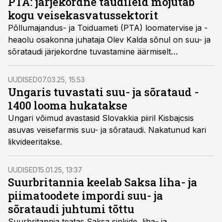
PTA: järjekordne taudileid mõjutab
kogu veisekasvatussektorit
Põllumajandus- ja Toiduameti (PTA) loomatervise ja -
heaolu osakonna juhataja Olev Kalda sõnul on suu- ja
sõrataudi järjekordne tuvastamine äärmiselt
ebameeldiv uudis. Nimelt tuvastati see taud 1418
piimalehmaga farmis Győri linna lähistel põhja Ungaris
UUDISED
07.03.25, 15:53
Slovakkia piiri lähedal.
Ungaris tuvastati suu- ja sõrataud -
1400 looma hukatakse
Ungari võimud avastasid Slovakkia piiril Kisbajcsis
asuvas veisefarmis suu- ja sõrataudi. Nakatunud kari
likvideeritakse.
UUDISED
15.01.25, 13:37
Suurbritannia keelab Saksa liha- ja
piimatoodete impordi suu- ja
sõrataudi juhtumi tõttu
Suurbritannia teatas Saksa sinkide, liha- ja