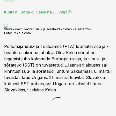
Kuula
Jaga
Salvesta
Vihja
Slovakkias tuvastati suu- ja sõrataud kolmes veisefarmis.
Foto:
Pexels.com
Põllumajandus- ja Toiduameti (PTA) loomatervise ja -
heaolu osakonna juhataja Olev Kalda sõnul on
tegemist juba kolmanda Euroopa riigiga, kus suu- ja
sõrataud (SST) on tuvastatud. „Jaanuari alguses sai
kinnitust suu- ja sõrataudi juhtum Saksamaal. 6. märtsil
tuvastati taud Ungaris. 21. märtsil teavitas Slovakkia
kolmest SST puhangust Ungari piiri lähistel Lõuna-
Slovakkias,“ selgitas Kalda.