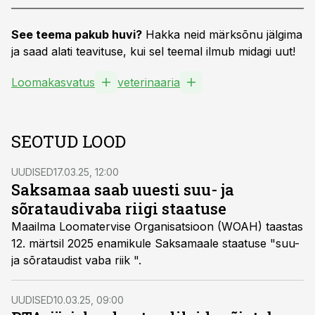
See teema pakub huvi?
Hakka neid märksõnu jälgima
ja saad alati teavituse, kui sel teemal ilmub midagi uut!
Loomakasvatus
veterinaaria
SEOTUD LOOD
UUDISED
17.03.25, 12:00
Saksamaa saab uuesti suu- ja
sõrataudivaba riigi staatuse
Maailma Loomatervise Organisatsioon (WOAH) taastas
12. märtsil 2025 enamikule Saksamaale staatuse "suu-
ja sõrataudist vaba riik ".
UUDISED
10.03.25, 09:00