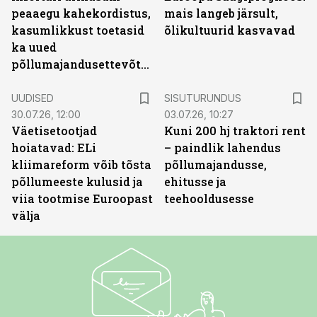
peaaegu kahekordistus,
mais langeb järsult,
kasumlikkust toetasid
õlikultuurid kasvavad
ka uued
põllumajandusettevõtted
ST
UUDISED
SISUTURUNDUS
30.07.26, 12:00
03.07.26, 10:27
Väetisetootjad
Kuni 200 hj traktori rent
hoiatavad: ELi
– paindlik lahendus
kliimareform võib tõsta
põllumajandusse,
põllumeeste kulusid ja
ehitusse ja
viia tootmise Euroopast
teehooldusesse
välja