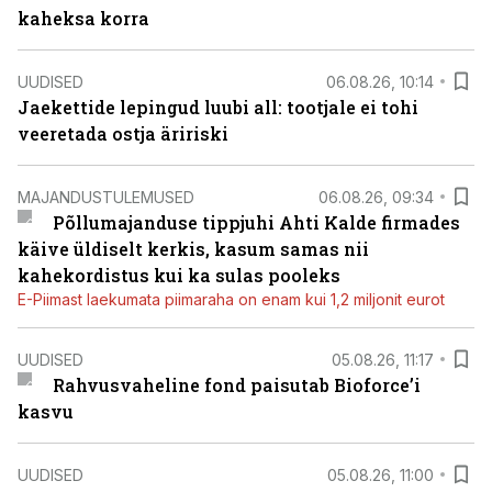
kaheksa korra
UUDISED
06.08.26, 10:14
Jaekettide lepingud luubi all: tootjale ei tohi
veeretada ostja äririski
MAJANDUSTULEMUSED
06.08.26, 09:34
Põllumajanduse tippjuhi Ahti Kalde firmades
käive üldiselt kerkis, kasum samas nii
kahekordistus kui ka sulas pooleks
E-Piimast laekumata piimaraha on enam kui 1,2 miljonit eurot
UUDISED
05.08.26, 11:17
Rahvusvaheline fond paisutab Bioforce’i
kasvu
UUDISED
05.08.26, 11:00