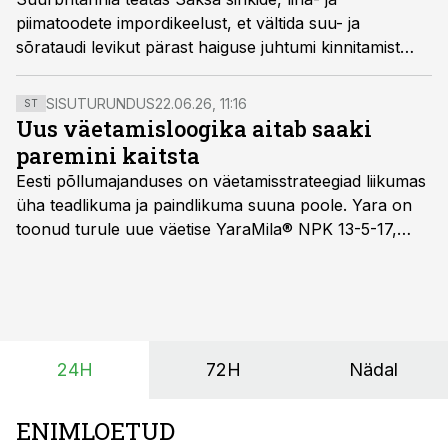
piimatoodete impordikeelust, et vältida suu- ja
sõrataudi levikut pärast haiguse juhtumi kinnitamist
Berliini äärelinnas eelmisel nädalal, vahendab
uudisteportaal Reuters.
SISUTURUNDUS
22.06.26, 11:16
ST
Uus väetamisloogika aitab saaki
paremini kaitsta
Eesti põllumajanduses on väetamisstrateegiad liikumas
üha teadlikuma ja paindlikuma suuna poole. Yara on
toonud turule uue väetise YaraMila® NPK 13-5-17,
mille eesmärk on mitte ainult parandada saagikust,
vaid ka muuta põllumeeste mõtteviisi väetamise
ajastuse ja koguste osas.
24H
72H
Nädal
ENIMLOETUD