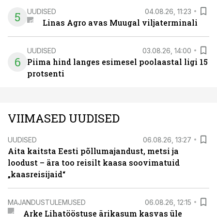
UUDISED
04.08.26, 11:23
5
Linas Agro avas Muugal viljaterminali
UUDISED
03.08.26, 14:00
6
Piima hind langes esimesel poolaastal ligi 15
protsenti
VIIMASED UUDISED
UUDISED
06.08.26, 13:27
Aita kaitsta Eesti põllumajandust, metsi ja
loodust – ära too reisilt kaasa soovimatuid
„kaasreisijaid“
MAJANDUSTULEMUSED
06.08.26, 12:15
Arke Lihatööstuse ärikasum kasvas üle