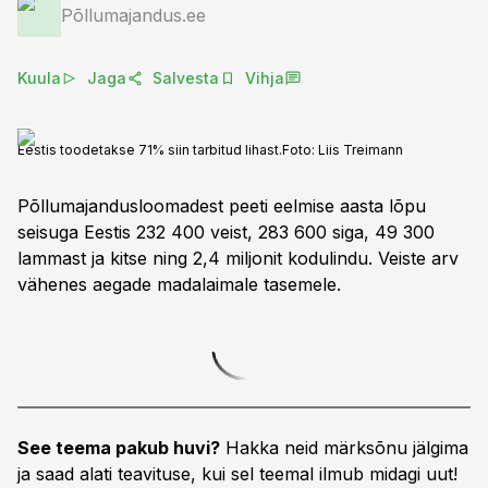
Põllumajandus.ee
Kuula
Jaga
Salvesta
Vihja
Eestis toodetakse 71% siin tarbitud lihast.
Foto:
Liis Treimann
Põllumajandusloomadest peeti eelmise aasta lõpu
seisuga Eestis 232 400 veist, 283 600 siga, 49 300
lammast ja kitse ning 2,4 miljonit kodulindu. Veiste arv
vähenes aegade madalaimale tasemele.
See teema pakub huvi?
Hakka neid märksõnu jälgima
ja saad alati teavituse, kui sel teemal ilmub midagi uut!