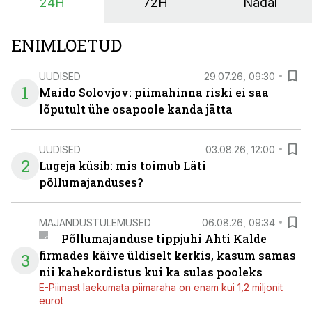
24H
72H
Nädal
on suurim ning iga töötund on oluline.
ENIMLOETUD
UUDISED
29.07.26, 09:30
1
Maido Solovjov: piimahinna riski ei saa
lõputult ühe osapoole kanda jätta
UUDISED
03.08.26, 12:00
2
Lugeja küsib: mis toimub Läti
põllumajanduses?
MAJANDUSTULEMUSED
06.08.26, 09:34
Põllumajanduse tippjuhi Ahti Kalde
firmades käive üldiselt kerkis, kasum samas
3
nii kahekordistus kui ka sulas pooleks
E-Piimast laekumata piimaraha on enam kui 1,2 miljonit
eurot