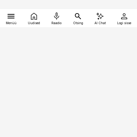
Menüü
Uudised
Raadio
Otsing
AI Chat
Logi sisse
Vana-Lõuna 39/1, 19094 Tallinn
(+372) 667 0111
pollumajandus@pollumajandus.ee
Telli
Reklaam
Firmast
Sisu kasutamisõigused
Ajakirjaniku
eetikakoodeks
Üldtingimused
Privaatsustingimused
Küpsiste poliitika
KKK