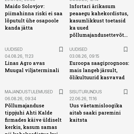
Maido Solovjov:
Infortari ärikasum
piimahinna riski ei saa
peaaegu kahekordistus,
lõputult ühe osapoole
kasumlikkust toetasid
kanda jätta
ka uued
põllumajandusettevõtted
UUDISED
UUDISED
04.08.26, 11:23
03.08.26, 09:15
Linas Agro avas
Euroopa saagiprognoos:
Muugal viljaterminali
mais langeb järsult,
õlikultuurid kasvavad
ST
MAJANDUSTULEMUSED
SISUTURUNDUS
06.08.26, 09:34
22.06.26, 11:16
Põllumajanduse
Uus väetamisloogika
tippjuhi Ahti Kalde
aitab saaki paremini
firmades käive üldiselt
kaitsta
kerkis, kasum samas