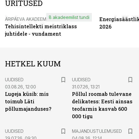
ÜRITUSED
8 akadeemilist tundi
Energiasäästli
ÄRIPÄEVA AKADEEMIA
Tehisintellekti meistriklass
2026
juhtidele - vundament
HETKEL KUUM
UUDISED
UUDISED
03.08.26, 12:00
31.07.26, 13:21
Lugeja küsib: mis
Põllul roomab tulevane
toimub Läti
delikatess: Eesti ainsas
põllumajanduses?
teofarmis kasvab 600
000 tigu
UUDISED
MAJANDUSTULEMUSED
29.07.26, 09:30
04.08.26, 12:14