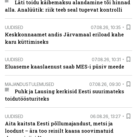
Läti toidu käibemaksu alandamine tõi hinnad
alla. Analüütik: riik teeb seal tugevat kontrolli
UUDISED
07.08.26, 10:35
Keskkonnaamet andis Järvamaal eriload kahe
karu küttimiseks
UUDISED
07.08.26, 10:31
Eluaseme kaaslaenust saab MES-i püsiv meede
MAJANDUSTULEMUSED
07.08.26, 09:30
Puhk ja Lausing kerkisid Eesti suurimateks
toidutöösturiteks
UUDISED
06.08.26, 13:27
Aita kaitsta Eesti põllumajandust, metsi ja
loodust – ära too reisilt kaasa soovimatuid