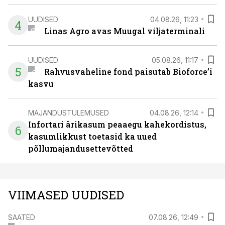
UUDISED
04.08.26, 11:23
4
Linas Agro avas Muugal viljaterminali
UUDISED
05.08.26, 11:17
5
Rahvusvaheline fond paisutab Bioforce’i
kasvu
MAJANDUSTULEMUSED
04.08.26, 12:14
Infortari ärikasum peaaegu kahekordistus,
6
kasumlikkust toetasid ka uued
põllumajandusettevõtted
VIIMASED UUDISED
SAATED
07.08.26, 12:49