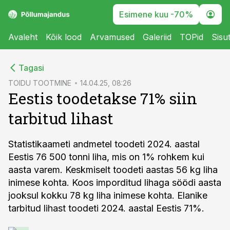
Esimene kuu -70%
Avaleht
Kõik lood
Arvamused
Galeriid
TOPid
Sisu
cebook
Tagasi
Twitter)
TOIDU TOOTMINE
14.04.25, 08:26
Eestis toodetakse 71% siin
kedIn
tarbitud lihast
ail
k
Statistikaameti andmetel toodeti 2024. aastal
Eestis 76 500 tonni liha, mis on 1% rohkem kui
aasta varem. Keskmiselt toodeti aastas 56 kg liha
inimese kohta. Koos imporditud lihaga söödi aasta
jooksul kokku 78 kg liha inimese kohta. Elanike
tarbitud lihast toodeti 2024. aastal Eestis 71%.