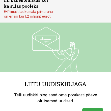
nii kahekordistus kui
ka sulas pooleks
E-Piimast laekumata piimaraha
on enam kui 1,2 miljonit eurot
LIITU UUDISKIRJAGA
Telli uudiskiri ning saad oma postkasti päeva
olulisemad uudised.