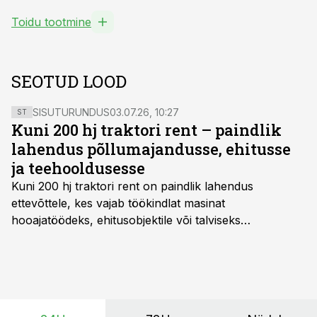
Toidu tootmine
SEOTUD LOOD
SISUTURUNDUS
03.07.26, 10:27
ST
Kuni 200 hj traktori rent – paindlik
lahendus põllumajandusse, ehitusse
ja teehooldusesse
Kuni 200 hj traktori rent
on paindlik lahendus
ettevõttele, kes vajab töökindlat masinat
hooajatöödeks, ehitusobjektile või talviseks
lumetõrjeks. Renditraktor kuni 200 hj aitab katta
hooajalisi töötippe, ootamatuid lisatöid või asendada
ajutiselt rivist välja langenud tehnikat, ja seda ilma suuri
investeeringuid tegemata. Baltic Agro masinarent tagab
vajaliku traktori ja lisavarustuse just siis, kui töömaht