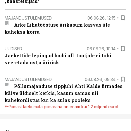
„kaasreisijaid“
MAJANDUSTULEMUSED
06.08.26, 12:15
Arke Lihatööstuse ärikasum kasvas üle
kaheksa korra
UUDISED
06.08.26, 10:14
Jaekettide lepingud luubi all: tootjale ei tohi
veeretada ostja äririski
MAJANDUSTULEMUSED
06.08.26, 09:34
Põllumajanduse tippjuhi Ahti Kalde firmades
käive üldiselt kerkis, kasum samas nii
kahekordistus kui ka sulas pooleks
E-Piimast laekumata piimaraha on enam kui 1,2 miljonit eurot