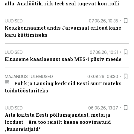
alla. Analüütik: riik teeb seal tugevat kontrolli
UUDISED
07.08.26, 10:35
Keskkonnaamet andis Järvamaal eriload kahe
karu küttimiseks
UUDISED
07.08.26, 10:31
Eluaseme kaaslaenust saab MES-i püsiv meede
MAJANDUSTULEMUSED
07.08.26, 09:30
Puhk ja Lausing kerkisid Eesti suurimateks
toidutöösturiteks
UUDISED
06.08.26, 13:27
Aita kaitsta Eesti põllumajandust, metsi ja
loodust – ära too reisilt kaasa soovimatuid
„kaasreisijaid“