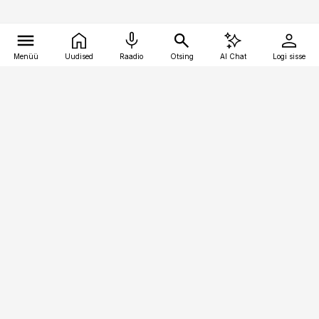
Menüü
Uudised
Raadio
Otsing
AI Chat
Logi sisse
Vana-Lõuna 39/1, 19094 Tallinn
(+372) 667 0111
pollumajandus@pollumajandus.ee
Telli
Reklaam
Firmast
Sisu kasutamisõigused
Ajakirjaniku
eetikakoodeks
Üldtingimused
Privaatsustingimused
Küpsiste poliitika
KKK