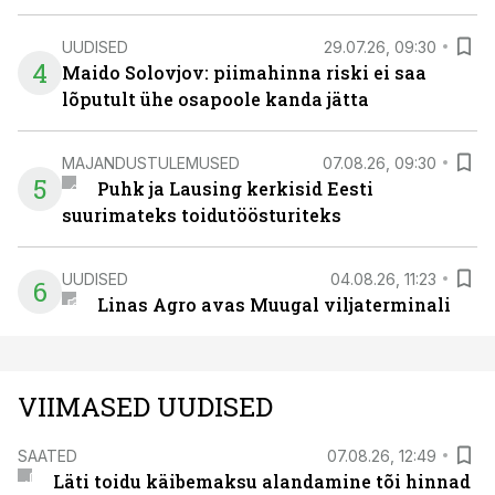
UUDISED
29.07.26, 09:30
4
Maido Solovjov: piimahinna riski ei saa
lõputult ühe osapoole kanda jätta
MAJANDUSTULEMUSED
07.08.26, 09:30
5
Puhk ja Lausing kerkisid Eesti
suurimateks toidutöösturiteks
UUDISED
04.08.26, 11:23
6
Linas Agro avas Muugal viljaterminali
VIIMASED UUDISED
SAATED
07.08.26, 12:49
Läti toidu käibemaksu alandamine tõi hinnad