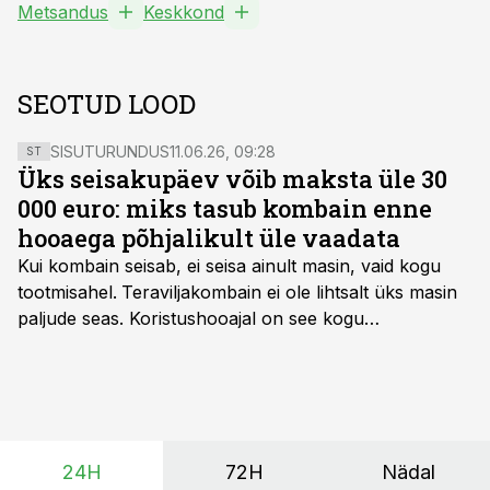
Metsandus
Keskkond
SEOTUD LOOD
SISUTURUNDUS
11.06.26, 09:28
ST
Üks seisakupäev võib maksta üle 30
000 euro: miks tasub kombain enne
hooaega põhjalikult üle vaadata
Kui kombain seisab, ei seisa ainult masin, vaid kogu
tootmisahel.
Teraviljakombain ei ole lihtsalt üks masin
paljude seas. Koristushooajal on see kogu
tootmisprotsessi kõige kriitilisem lüli. Kui külv,
taimekaitse ja väetamine jaotuvad kuude peale, siis
saagi kättesaamine ja realiseerimine toimub sageli väga
lühikese ajavahemiku jooksul – kõigest 2-4 nädalaga.
24H
72H
Nädal