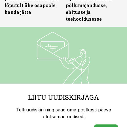
lõputult ühe osapoole
põllumajandusse,
kanda jätta
ehitusse ja
teehooldusesse
LIITU UUDISKIRJAGA
Telli uudiskiri ning saad oma postkasti päeva
olulisemad uudised.