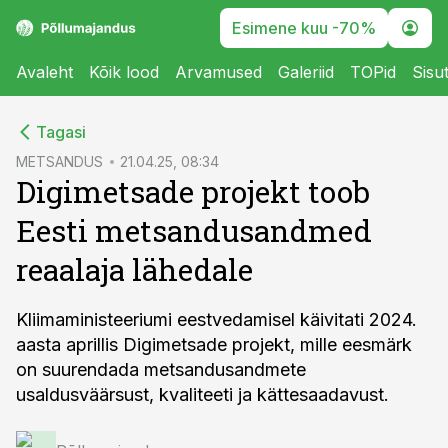
Esimene kuu -70%
Avaleht
Kõik lood
Arvamused
Galeriid
TOPid
Sisu
cebook
Tagasi
Twitter)
METSANDUS
21.04.25, 08:34
Digimetsade projekt toob
kedIn
Eesti metsandusandmed
ail
reaalaja lähedale
k
Kliimaministeeriumi eestvedamisel käivitati 2024.
aasta aprillis Digimetsade projekt, mille eesmärk
on suurendada metsandusandmete
usaldusväärsust, kvaliteeti ja kättesaadavust.