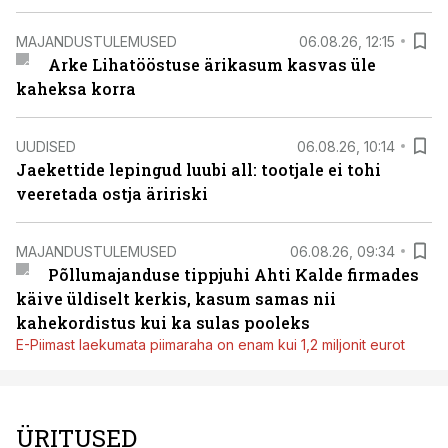
MAJANDUSTULEMUSED
06.08.26, 12:15
Arke Lihatööstuse ärikasum kasvas üle
kaheksa korra
UUDISED
06.08.26, 10:14
Jaekettide lepingud luubi all: tootjale ei tohi
veeretada ostja äririski
MAJANDUSTULEMUSED
06.08.26, 09:34
Põllumajanduse tippjuhi Ahti Kalde firmades
käive üldiselt kerkis, kasum samas nii
kahekordistus kui ka sulas pooleks
E-Piimast laekumata piimaraha on enam kui 1,2 miljonit eurot
ÜRITUSED