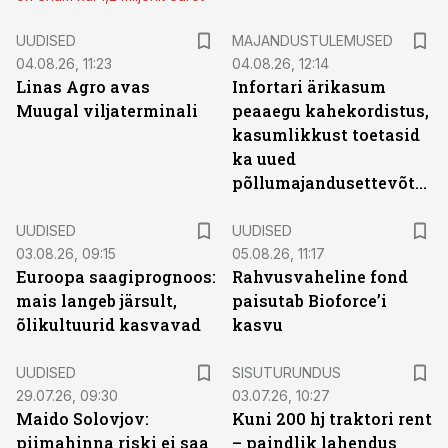
UUDISED
MAJANDUSTULEMUSED
04.08.26, 11:23
04.08.26, 12:14
Linas Agro avas
Infortari ärikasum
Muugal viljaterminali
peaaegu kahekordistus,
kasumlikkust toetasid
ka uued
põllumajandusettevõtted
UUDISED
UUDISED
03.08.26, 09:15
05.08.26, 11:17
Euroopa saagiprognoos:
Rahvusvaheline fond
mais langeb järsult,
paisutab Bioforce’i
õlikultuurid kasvavad
kasvu
ST
UUDISED
SISUTURUNDUS
29.07.26, 09:30
03.07.26, 10:27
Maido Solovjov:
Kuni 200 hj traktori rent
piimahinna riski ei saa
– paindlik lahendus