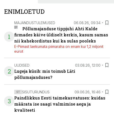
ENIMLOETUD
MAJANDUSTULEMUSED
06.08.26, 09:34
Põllumajanduse tippjuhi Ahti Kalde
firmades käive üldiselt kerkis, kasum samas
1
nii kahekordistus kui ka sulas pooleks
E-Piimast laekumata piimaraha on enam kui 1,2 miljonit
eurot
UUDISED
03.08.26, 12:00
2
Lugeja küsib: mis toimub Läti
põllumajanduses?
SISUTURUNDUS
09.06.26, 16:46
ST
Paindlikkus Eesti taimekasvatuses: kuidas
3
määrata ise saagi valmimise aega ja
kvaliteeti