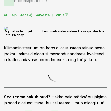
Põllumajandus.ee
Kuula
Jaga
Salvesta
Vihja
Digimetsade projekt toob Eesti metsandusandmed reaalaja lähedale.
Foto:
Pixabay
Kliimaministeerium on koos allasutustega teinud aasta
jooksul mitmeid algatusi metsandusandmete kvaliteedi
ja kättesaadavuse parandamiseks ning töö jätkub.
See teema pakub huvi?
Hakka neid märksõnu jälgima
ja saad alati teavituse, kui sel teemal ilmub midagi uut!