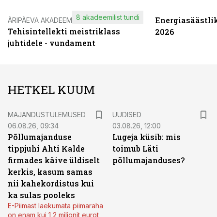
8 akadeemilist tundi
Energiasäästli
ÄRIPÄEVA AKADEEMIA
Tehisintellekti meistriklass
2026
juhtidele - vundament
HETKEL KUUM
MAJANDUSTULEMUSED
UUDISED
06.08.26, 09:34
03.08.26, 12:00
Põllumajanduse
Lugeja küsib: mis
tippjuhi Ahti Kalde
toimub Läti
firmades käive üldiselt
põllumajanduses?
kerkis, kasum samas
nii kahekordistus kui
ka sulas pooleks
E-Piimast laekumata piimaraha
on enam kui 1,2 miljonit eurot