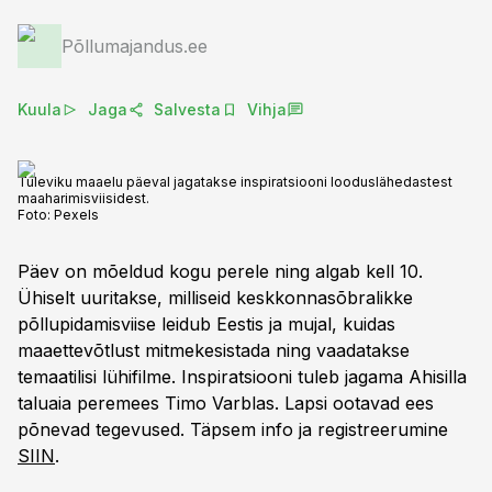
Põllumajandus.ee
Kuula
Jaga
Salvesta
Vihja
Tuleviku maaelu päeval jagatakse inspiratsiooni looduslähedastest
maaharimisviisidest.
Foto:
Pexels
Päev on mõeldud kogu perele ning algab kell 10.
Ühiselt uuritakse, milliseid keskkonnasõbralikke
põllupidamisviise leidub Eestis ja mujal, kuidas
maaettevõtlust mitmekesistada ning vaadatakse
temaatilisi lühifilme. Inspiratsiooni tuleb jagama Ahisilla
taluaia peremees Timo Varblas. Lapsi ootavad ees
põnevad tegevused. Täpsem info ja registreerumine
SIIN
.