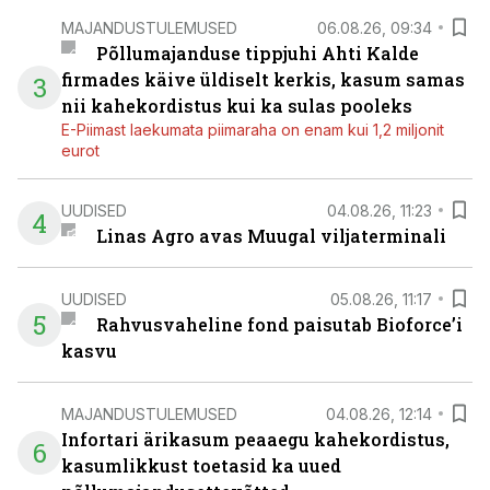
MAJANDUSTULEMUSED
06.08.26, 09:34
Põllumajanduse tippjuhi Ahti Kalde
firmades käive üldiselt kerkis, kasum samas
3
nii kahekordistus kui ka sulas pooleks
E-Piimast laekumata piimaraha on enam kui 1,2 miljonit
eurot
UUDISED
04.08.26, 11:23
4
Linas Agro avas Muugal viljaterminali
UUDISED
05.08.26, 11:17
5
Rahvusvaheline fond paisutab Bioforce’i
kasvu
MAJANDUSTULEMUSED
04.08.26, 12:14
Infortari ärikasum peaaegu kahekordistus,
6
kasumlikkust toetasid ka uued