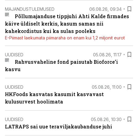
MAJANDUSTULEMUSED
06.08.26, 09:34
Põllumajanduse tippjuhi Ahti Kalde firmades
käive üldiselt kerkis, kasum samas nii
kahekordistus kui ka sulas pooleks
E-Piimast laekumata piimaraha on enam kui 1,2 miljonit eurot
UUDISED
05.08.26, 11:17
Rahvusvaheline fond paisutab Bioforce’i
kasvu
UUDISED
05.08.26, 11:00
HKFoods kasvatas kasumit kasvavast
kulusurvest hoolimata
UUDISED
05.08.26, 10:30
LATRAPS sai uue teraviljakaubanduse juhi