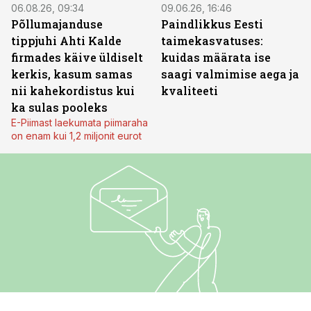
06.08.26, 09:34
09.06.26, 16:46
Põllumajanduse
Paindlikkus Eesti
tippjuhi Ahti Kalde
taimekasvatuses:
firmades käive üldiselt
kuidas määrata ise
kerkis, kasum samas
saagi valmimise aega ja
nii kahekordistus kui
kvaliteeti
ka sulas pooleks
E-Piimast laekumata piimaraha
on enam kui 1,2 miljonit eurot