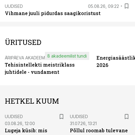
UUDISED
05.08.26, 09:22
Vihmane juuli pidurdas saagikoristust
ÜRITUSED
8 akadeemilist tundi
Energiasäästli
ÄRIPÄEVA AKADEEMIA
Tehisintellekti meistriklass
2026
juhtidele - vundament
HETKEL KUUM
UUDISED
UUDISED
03.08.26, 12:00
31.07.26, 13:21
Lugeja küsib: mis
Põllul roomab tulevane