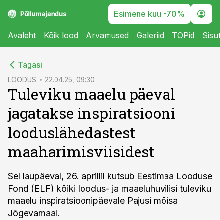
Esimene kuu -70%
Avaleht
Kõik lood
Arvamused
Galeriid
TOPid
Sisu
cebook
Tagasi
Twitter)
LOODUS
22.04.25, 09:30
Tuleviku maaelu päeval
kedIn
jagatakse inspiratsiooni
ail
looduslähedastest
k
maaharimisviisidest
Sel laupäeval, 26. aprillil kutsub Eestimaa Looduse
Fond (ELF) kõiki loodus- ja maaeluhuvilisi tuleviku
maaelu inspiratsioonipäevale Pajusi mõisa
Jõgevamaal.