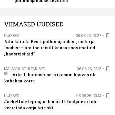
põllumajandusettevõtted
VIIMASED UUDISED
UUDISED
06.08.26, 13:27
Aita kaitsta Eesti põllumajandust, metsi ja
loodust – ära too reisilt kaasa soovimatuid
„kaasreisijaid“
MAJANDUSTULEMUSED
06.08.26, 12:15
Arke Lihatööstuse ärikasum kasvas üle
kaheksa korra
UUDISED
06.08.26, 10:14
Jaekettide lepingud luubi all: tootjale ei tohi
veeretada ostja äririski