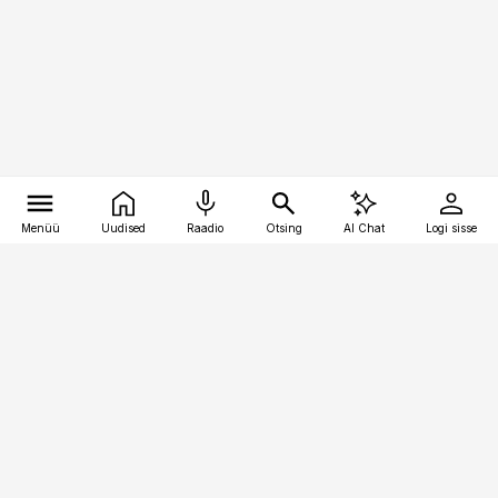
Menüü
Uudised
Raadio
Otsing
AI Chat
Logi sisse
Vana-Lõuna 39/1, 19094 Tallinn
(+372) 667 0111
pollumajandus@pollumajandus.ee
Telli
Reklaam
Firmast