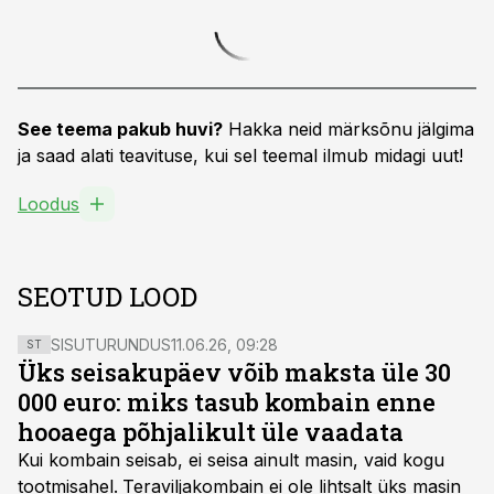
See teema pakub huvi?
Hakka neid märksõnu jälgima
ja saad alati teavituse, kui sel teemal ilmub midagi uut!
Loodus
SEOTUD LOOD
SISUTURUNDUS
11.06.26, 09:28
ST
Üks seisakupäev võib maksta üle 30
000 euro: miks tasub kombain enne
hooaega põhjalikult üle vaadata
Kui kombain seisab, ei seisa ainult masin, vaid kogu
tootmisahel.
Teraviljakombain ei ole lihtsalt üks masin