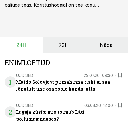
paljude seas. Koristushooajal on see kogu
tootmisprotsessi kõige kriitilisem lüli. Kui külv,
taimekaitse ja väetamine jaotuvad kuude peale, siis
saagi kättesaamine ja realiseerimine toimub sageli väga
lühikese ajavahemiku jooksul – kõigest 2-4 nädalaga.
24H
72H
Nädal
ENIMLOETUD
UUDISED
29.07.26, 09:30
1
Maido Solovjov: piimahinna riski ei saa
lõputult ühe osapoole kanda jätta
UUDISED
03.08.26, 12:00
2
Lugeja küsib: mis toimub Läti
põllumajanduses?