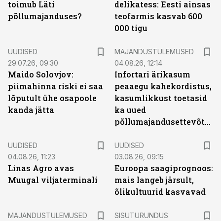
toimub Läti
delikatess: Eesti ainsas
põllumajanduses?
teofarmis kasvab 600
000 tigu
UUDISED
MAJANDUSTULEMUSED
29.07.26, 09:30
04.08.26, 12:14
Maido Solovjov:
Infortari ärikasum
piimahinna riski ei saa
peaaegu kahekordistus,
lõputult ühe osapoole
kasumlikkust toetasid
kanda jätta
ka uued
põllumajandusettevõtted
UUDISED
UUDISED
04.08.26, 11:23
03.08.26, 09:15
Linas Agro avas
Euroopa saagiprognoos:
Muugal viljaterminali
mais langeb järsult,
õlikultuurid kasvavad
ST
MAJANDUSTULEMUSED
SISUTURUNDUS