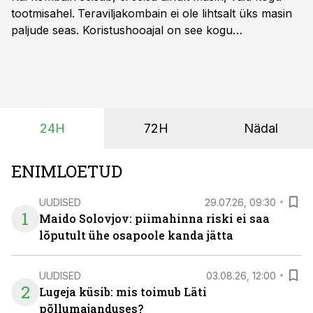
tootmisahel.
Teraviljakombain ei ole lihtsalt üks masin
paljude seas. Koristushooajal on see kogu
tootmisprotsessi kõige kriitilisem lüli. Kui külv,
taimekaitse ja väetamine jaotuvad kuude peale, siis
saagi kättesaamine ja realiseerimine toimub sageli väga
lühikese ajavahemiku jooksul – kõigest 2-4 nädalaga.
24H
72H
Nädal
ENIMLOETUD
UUDISED
29.07.26, 09:30
1
Maido Solovjov: piimahinna riski ei saa
lõputult ühe osapoole kanda jätta
UUDISED
03.08.26, 12:00
2
Lugeja küsib: mis toimub Läti
põllumajanduses?