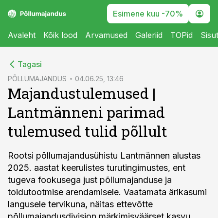
Esimene kuu -70%
Avaleht
Kõik lood
Arvamused
Galeriid
TOPid
Sisu
cebook
Tagasi
Twitter)
PÕLLUMAJANDUS
04.06.25, 13:46
Majandustulemused |
kedIn
Lantmänneni parimad
ail
tulemused tulid põllult
k
Rootsi põllumajandusühistu Lantmännen alustas
2025. aastat keerulistes turutingimustes, ent
tugeva fookusega just põllumajanduse ja
toidutootmise arendamisele. Vaatamata ärikasumi
langusele tervikuna, näitas ettevõtte
põllumajandusdivisjon märkimisväärset kasvu.