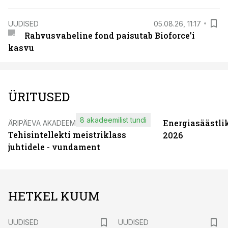
UUDISED
05.08.26, 11:17
Rahvusvaheline fond paisutab Bioforce’i
kasvu
ÜRITUSED
8 akadeemilist tundi
Energiasäästli
ÄRIPÄEVA AKADEEMIA
Tehisintellekti meistriklass
2026
juhtidele - vundament
HETKEL KUUM
UUDISED
UUDISED