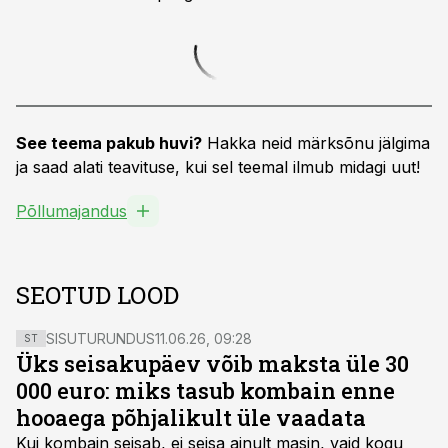
See teema pakub huvi?
Hakka neid märksõnu jälgima
ja saad alati teavituse, kui sel teemal ilmub midagi uut!
Põllumajandus
SEOTUD LOOD
SISUTURUNDUS
11.06.26, 09:28
ST
Üks seisakupäev võib maksta üle 30
000 euro: miks tasub kombain enne
hooaega põhjalikult üle vaadata
Kui kombain seisab, ei seisa ainult masin, vaid kogu