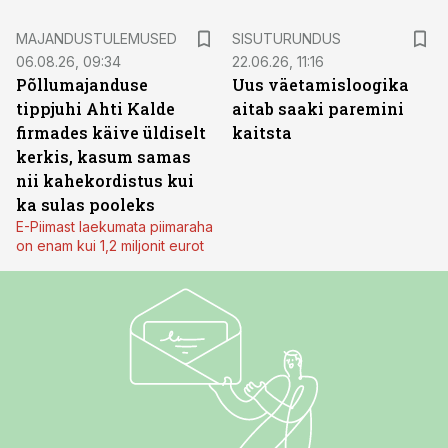
ST
MAJANDUSTULEMUSED
SISUTURUNDUS
06.08.26, 09:34
22.06.26, 11:16
Põllumajanduse
Uus väetamisloogika
tippjuhi Ahti Kalde
aitab saaki paremini
firmades käive üldiselt
kaitsta
kerkis, kasum samas
nii kahekordistus kui
ka sulas pooleks
E-Piimast laekumata piimaraha
on enam kui 1,2 miljonit eurot