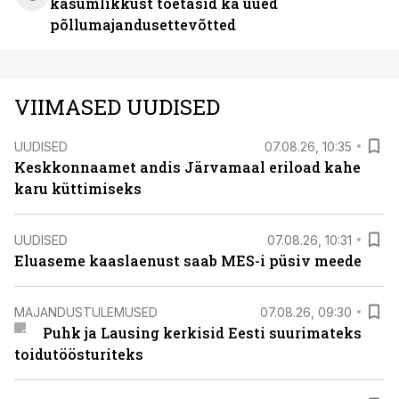
kasumlikkust toetasid ka uued
põllumajandusettevõtted
VIIMASED UUDISED
UUDISED
07.08.26, 10:35
Keskkonnaamet andis Järvamaal eriload kahe
karu küttimiseks
UUDISED
07.08.26, 10:31
Eluaseme kaaslaenust saab MES-i püsiv meede
MAJANDUSTULEMUSED
07.08.26, 09:30
Puhk ja Lausing kerkisid Eesti suurimateks
toidutöösturiteks