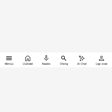
Menüü
Uudised
Raadio
Otsing
AI Chat
Logi sisse
Vana-Lõuna 39/1, 19094 Tallinn
(+372) 667 0111
pollumajandus@pollumajandus.ee