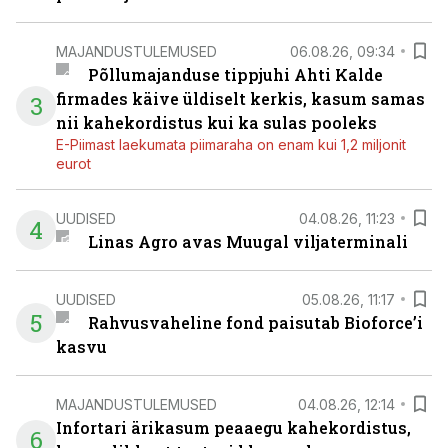
MAJANDUSTULEMUSED
06.08.26, 09:34
Põllumajanduse tippjuhi Ahti Kalde
firmades käive üldiselt kerkis, kasum samas
3
nii kahekordistus kui ka sulas pooleks
E-Piimast laekumata piimaraha on enam kui 1,2 miljonit
eurot
UUDISED
04.08.26, 11:23
4
Linas Agro avas Muugal viljaterminali
UUDISED
05.08.26, 11:17
5
Rahvusvaheline fond paisutab Bioforce’i
kasvu
MAJANDUSTULEMUSED
04.08.26, 12:14
Infortari ärikasum peaaegu kahekordistus,
6