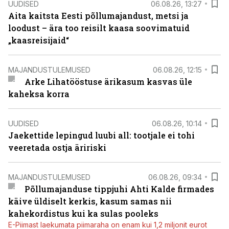
UUDISED
06.08.26, 13:27
Aita kaitsta Eesti põllumajandust, metsi ja
loodust – ära too reisilt kaasa soovimatuid
„kaasreisijaid“
MAJANDUSTULEMUSED
06.08.26, 12:15
Arke Lihatööstuse ärikasum kasvas üle
kaheksa korra
UUDISED
06.08.26, 10:14
Jaekettide lepingud luubi all: tootjale ei tohi
veeretada ostja äririski
MAJANDUSTULEMUSED
06.08.26, 09:34
Põllumajanduse tippjuhi Ahti Kalde firmades
käive üldiselt kerkis, kasum samas nii
kahekordistus kui ka sulas pooleks
E-Piimast laekumata piimaraha on enam kui 1,2 miljonit eurot