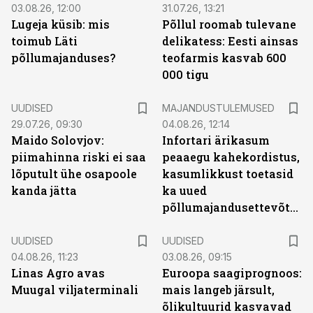
03.08.26, 12:00
31.07.26, 13:21
Lugeja küsib: mis
Põllul roomab tulevane
toimub Läti
delikatess: Eesti ainsas
põllumajanduses?
teofarmis kasvab 600
000 tigu
UUDISED
MAJANDUSTULEMUSED
29.07.26, 09:30
04.08.26, 12:14
Maido Solovjov:
Infortari ärikasum
piimahinna riski ei saa
peaaegu kahekordistus,
lõputult ühe osapoole
kasumlikkust toetasid
kanda jätta
ka uued
põllumajandusettevõtted
UUDISED
UUDISED
04.08.26, 11:23
03.08.26, 09:15
Linas Agro avas
Euroopa saagiprognoos:
Muugal viljaterminali
mais langeb järsult,
õlikultuurid kasvavad