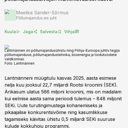
Meelika Sander-Sõrmus
Põllumajandus.ee juht
Kuula
Jaga
Salvesta
Vihja
Lantmännen on põllumajandusühistu ning Põhja-Euroopa juhtiv tegija
põllumajanduse, põllumajandustehnika, bioenergia ja toidutoodete
valdkonnas.
Foto:
Lantmännen
Lantmänneni müügitulu kasvas 2025. aasta esimese
nelja kuu jooksul 22,7 miljardi Rootsi kroonini (SEK).
Ärikasum ulatus 566 miljoni kroonini, mis on madalam
kui eelmise aasta sama perioodi tulemus – 848 miljonit
SEKi. Uute turutingimustega kohanemiseks ja
pikaajalise konkurentsivõime ning kasumlikkuse
tagamiseks käivitas ühistu 0,5 miljardi SEKi suuruse
kulude kokkuhoiu programmi.