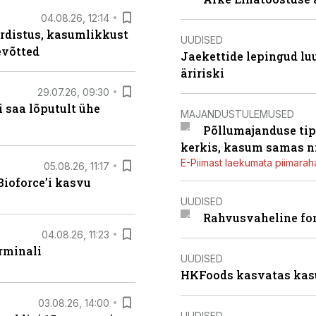
04.08.26, 12:14
rdistus, kasumlikkust
UUDISED
evõtted
Jaekettide lepingud luub
äririski
29.07.26, 09:30
 saa lõputult ühe
MAJANDUSTULEMUSED
Põllumajanduse tip
kerkis, kasum samas ni
E-Piimast laekumata piimaraha
05.08.26, 11:17
ioforce’i kasvu
UUDISED
Rahvusvaheline fon
04.08.26, 11:23
rminali
UUDISED
HKFoods kasvatas kas
03.08.26, 14:00
UUDISED