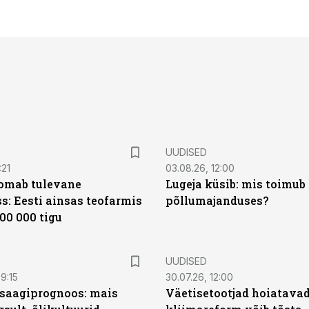
UUDISED
:21
03.08.26, 12:00
oomab tulevane
Lugeja küsib: mis toimub 
s: Eesti ainsas teofarmis
põllumajanduses?
00 000 tigu
UUDISED
9:15
30.07.26, 12:00
saagiprognoos: mais
Väetisetootjad hoiatavad