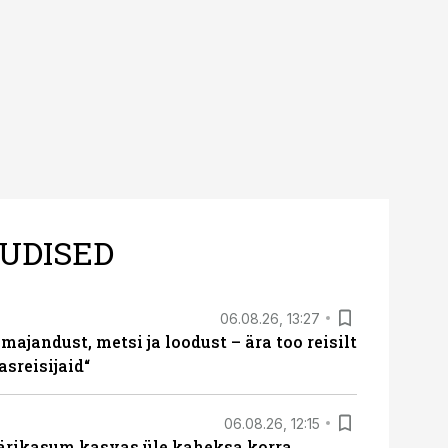
tes.
UDISED
06.08.26, 13:27
majandust, metsi ja loodust – ära too reisilt
sreisijaid“
06.08.26, 12:15
ärikasum kasvas üle kaheksa korra