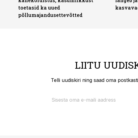
kahekordistus, kasumlikkust
langeb jä
toetasid ka uued
kasvava
põllumajandusettevõtted
LIITU UUDIS
Telli uudiskiri ning saad oma postkas