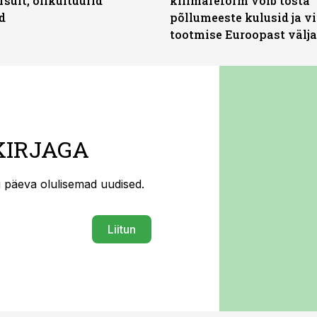
rsult, õlikultuurid
kliimareform võib tõsta
d
põllumeeste kulusid ja vi
tootmise Euroopast välja
KIRJAGA
ti päeva olulisemad uudised.
Liitun