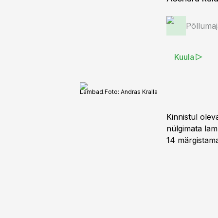
Põlluma
Kuula
Lambad.
Foto:
Andras Kralla
Kinnistul ole
nülgimata lamb
14 märgistama