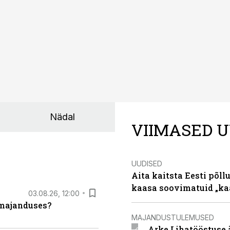
e jaoks üheks olulisemaks investeeringuks energialahendus
Nädal
VIIMASED U
UUDISED
Aita kaitsta Eesti põllu
kaasa soovimatuid „kaa
03.08.26, 12:00
umajanduses?
MAJANDUSTULEMUSED
Arke Lihatööstuse 