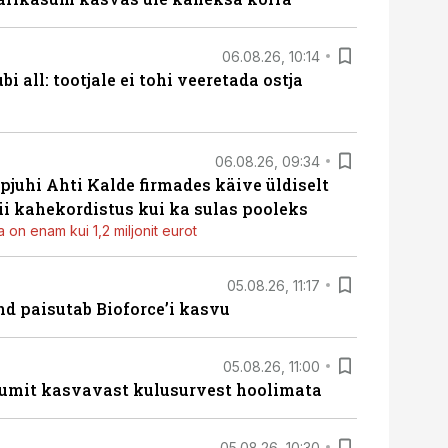
06.08.26, 10:14
i all: tootjale ei tohi veeretada ostja
06.08.26, 09:34
pjuhi Ahti Kalde firmades käive üldiselt
i kahekordistus kui ka sulas pooleks
 on enam kui 1,2 miljonit eurot
05.08.26, 11:17
d paisutab Bioforce’i kasvu
05.08.26, 11:00
umit kasvavast kulusurvest hoolimata
05.08.26, 10:30