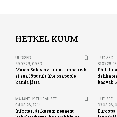
HETKEL KUUM
UUDISED
UUDISED
29.07.26, 09:30
31.07.26, 13
Maido Solovjov: piimahinna riski
Põllul r
ei saa lõputult ühe osapoole
delikates
kanda jätta
kasvab 6
MAJANDUSTULEMUSED
UUDISED
04.08.26, 12:14
03.08.26, 0
Infortari ärikasum peaaegu
Euroopa 