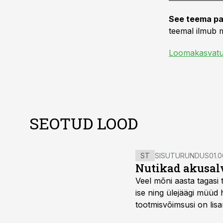
See teema pa
teemal ilmub m
Loomakasvat
SEOTUD LOOD
ST
SISUTURUNDUS
01.0
Nutikad akusal
Veel mõni aasta tagasi 
ise ning ülejäägi müüd
tootmisvõimsusi on lisa
surub börsihinna madala