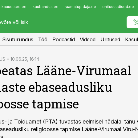
tikauudised.ee
kaubandus.ee
raamatupidaja.ee
ehitusuudised.ee
Infopank
Radar
Sisuturundus
Töö
Podcastid
Videod
Üritused
Kasul
US
10.06.25, 16:14
peatas Lääne-Virumaal
aste ebaseadusliku
ioosse tapmise
s- ja Toiduamet (PTA) tuvastas eelmisel nädalal tänu v
seadusliku religioosse tapmise Lääne-Virumaal Viru-N
s.