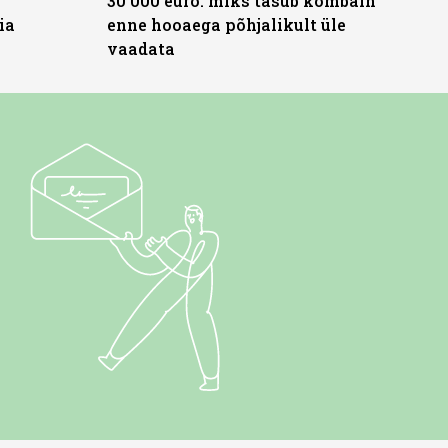
30 000 euro: miks tasub kombain
ia
enne hooaega põhjalikult üle
vaadata