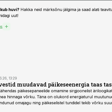
kub huvi?
Hakka neid märksõnu jälgima ja saad alati teavitu
idagi uut!
us
6.26, 13:29
vestid muudavad päikeseenergia taas ta
tähendas päikesepaneelide omamine sirgjoonelist äriloogikat:
 hea hinnaga võrku. Täna on olukord energiaturul muutunu
ndunud omajagu ning päikeselistel tundidel tekib võrku suu
ks või isegi negatiivseks. Seetõttu on akusalvestid muutuma