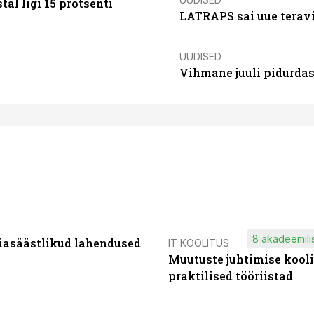
al ligi 15 protsenti
LATRAPS sai uue teravi
UUDISED
Vihmane juuli pidurdas
8 akadeemilis
iasäästlikud lahendused
IT KOOLITUS
Muutuste juhtimise kooli
praktilised tööriistad