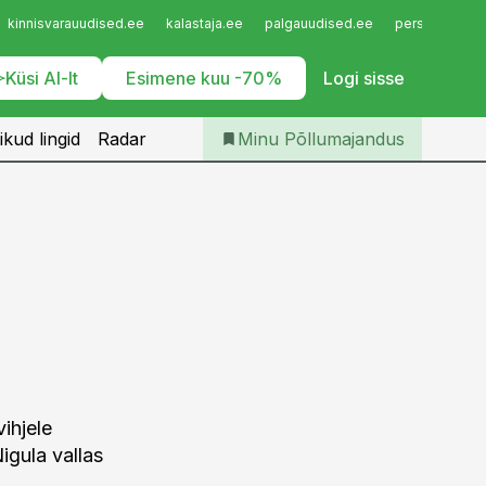
Iseteenindus
kinnisvarauudised.ee
kalastaja.ee
palgauudised.ee
personaliuudi
Telli Põllumajandus
Küsi AI-lt
Esimene kuu -70%
Logi sisse
ikud lingid
Radar
Minu Põllumajandus
ihjele
igula vallas