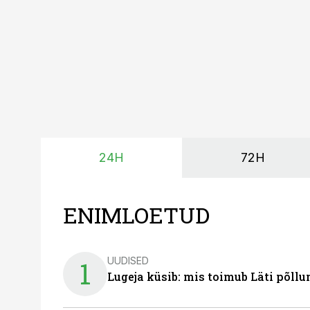
põllumajandusettevõtet
24H
72H
ENIMLOETUD
UUDISED
1
Lugeja küsib: mis toimub Läti põll