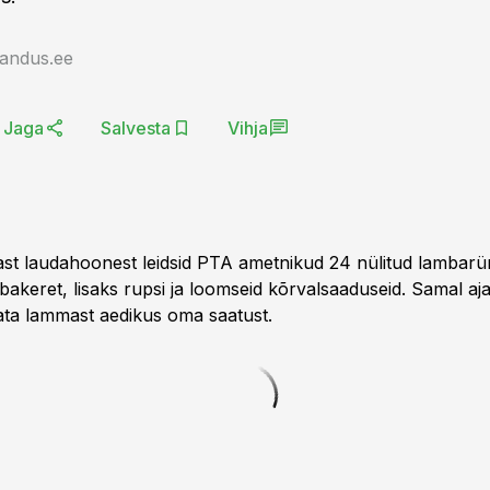
jandus.ee
Jaga
Salvesta
Vihja
vast laudahoonest leidsid PTA ametnikud 24 nülitud lambar
akeret, lisaks rupsi ja loomseid kõrvalsaaduseid. Samal aja
ta lammast aedikus oma saatust.