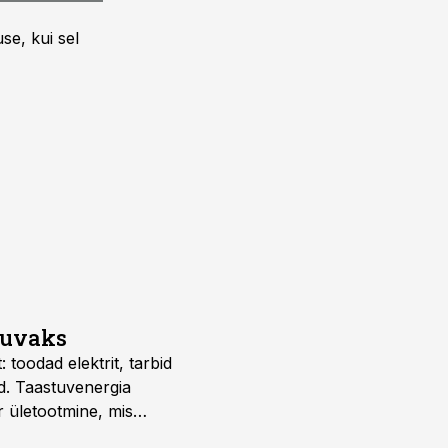
se, kui sel
suvaks
 toodad elektrit, tarbid
d. Taastuvenergia
r ületootmine, mis
s nii ehitus- kui ka