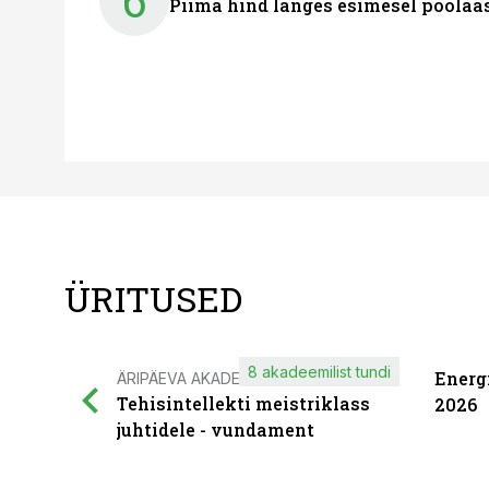
6
Piima hind langes esimesel poolaast
ÜRITUSED
8 akadeemilist tundi
Energ
ÄRIPÄEVA AKADEEMIA
Tehisintellekti meistriklass
2026
juhtidele - vundament