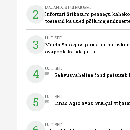
MAJANDUSTULEMUSED
2
Infortari ärikasum peaaegu kaheko
toetasid ka uued põllumajandusett
UUDISED
3
Maido Solovjov: piimahinna riski ei
osapoole kanda jätta
UUDISED
4
Rahvusvaheline fond paisutab B
UUDISED
5
Linas Agro avas Muugal viljate
UUDISED