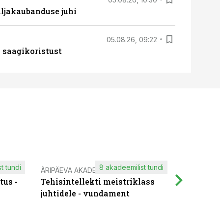
ljakaubanduse juhi
05.08.26, 09:22
 saagikoristust
t tundi
8 akadeemilist tundi
ÄRIPÄEVA AKADEEMIA
IT KOOLIT
tus -
Tehisintellekti meistriklass
Muutuste
juhtidele - vundament
praktilis