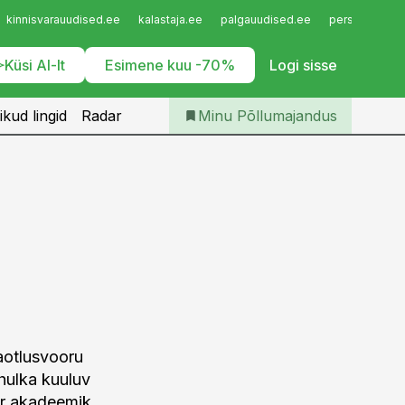
Iseteenindus
kinnisvarauudised.ee
kalastaja.ee
palgauudised.ee
personaliuudi
Telli Põllumajandus
Küsi AI-lt
Esimene kuu -70%
Logi sisse
ikud lingid
Radar
Minu Põllumajandus
i
aotlusvooru
hulka kuuluv
or akadeemik