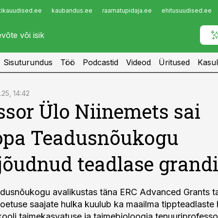
tikauudised.ee
kaubandus.ee
raamatupidaja.ee
ehitusuudised.ee
Infopank
Radar
Sisuturundus
Töö
Podcastid
Videod
Üritused
Kasul
.25, 14:42
ssor Ülo Niinemets sai
opa Teadusnõukogu
jõudnud teadlase grand
dusnõukogu avalikustas täna ERC Advanced Grants t
oetuse saajate hulka kuulub ka maailma tippteadlaste 
kooli taimekasvatuse ja taimebioloogia tenuuriprofess