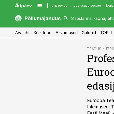
aripaev.ee
tööstusuudised.ee
logis
kaubandus.ee
imelineajalugu.ee
kinnisvarauudised.ee
imelineteadus.ee
Avaleht
Kõik lood
Arvamused
Galeriid
TOPid
cebook
TEADUS
17.06
Profe
Twitter)
kedIn
Euro
ail
edasi
k
Euroopa Tea
tulemused. T
Eesti Maaüli