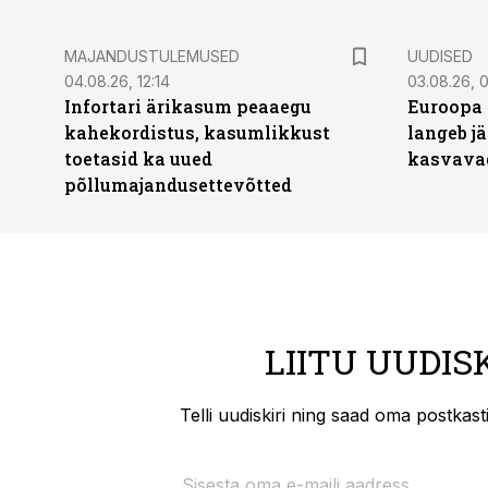
MAJANDUSTULEMUSED
UUDISED
04.08.26, 12:14
03.08.26, 0
Infortari ärikasum peaaegu
Euroopa 
kahekordistus, kasumlikkust
langeb jä
toetasid ka uued
kasvava
põllumajandusettevõtted
LIITU UUDIS
Telli uudiskiri ning saad oma postkas