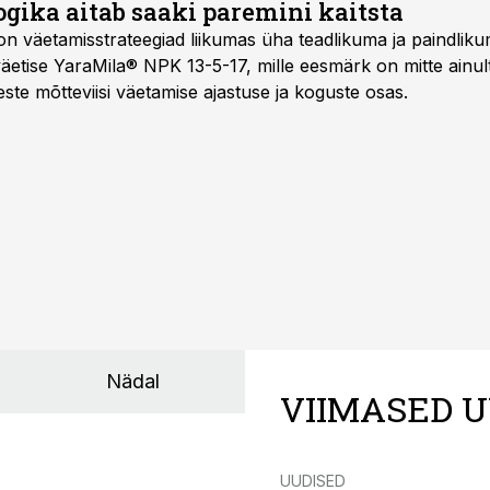
gika aitab saaki paremini kaitsta
on väetamisstrateegiad liikumas üha teadlikuma ja paindlik
äetise YaraMila® NPK 13-5-17, mille eesmärk on mitte ainul
te mõtteviisi väetamise ajastuse ja koguste osas.
Nädal
VIIMASED U
UUDISED