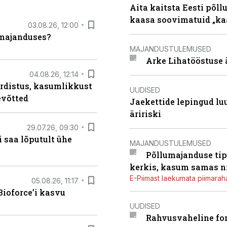
Aita kaitsta Eesti põllu
kaasa soovimatuid „kaa
03.08.26, 12:00
umajanduses?
MAJANDUSTULEMUSED
Arke Lihatööstuse 
04.08.26, 12:14
rdistus, kasumlikkust
UUDISED
evõtted
Jaekettide lepingud luub
äririski
29.07.26, 09:30
 saa lõputult ühe
MAJANDUSTULEMUSED
Põllumajanduse tip
kerkis, kasum samas ni
E-Piimast laekumata piimaraha
05.08.26, 11:17
ioforce’i kasvu
UUDISED
Rahvusvaheline fon