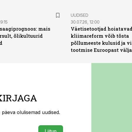
UUDISED
9:15
30.07.26, 12:00
saagiprognoos: mais
Väetisetootjad hoiatavad
rsult, õlikultuurid
kliimareform võib tõsta
d
põllumeeste kulusid ja vi
tootmise Euroopast välja
KIRJAGA
ti päeva olulisemad uudised.
Liitun