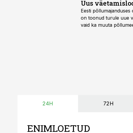
Uus väetamisloo
Eesti põllumajanduses 
on toonud turule uue v
vaid ka muuta põllumees
24H
72H
ENIMLOETUD