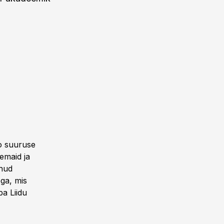
ro suuruse
emaid ja
enud
ega, mis
pa Liidu