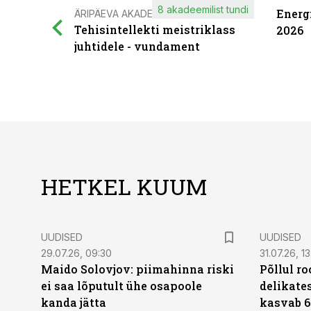
8 akadeemilist tundi
Energ
ÄRIPÄEVA AKADEEMIA
Tehisintellekti meistriklass
2026
juhtidele - vundament
HETKEL KUUM
UUDISED
UUDISED
29.07.26, 09:30
31.07.26, 13
Maido Solovjov: piimahinna riski
Põllul r
ei saa lõputult ühe osapoole
delikates
kanda jätta
kasvab 6