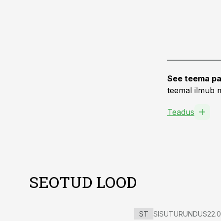
See teema pa
teemal ilmub m
Teadus
SEOTUD LOOD
ST
SISUTURUNDUS
22.0