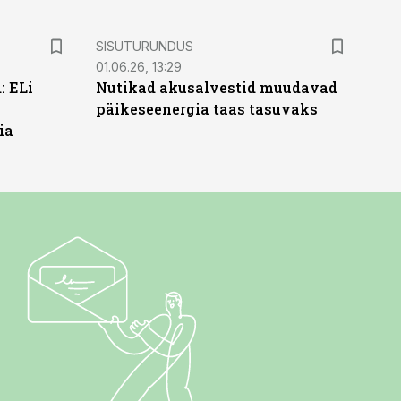
ST
SISUTURUNDUS
01.06.26, 13:29
: ELi
Nutikad akusalvestid muudavad
päikeseenergia taas tasuvaks
ia