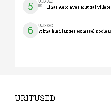
UUDISED
5
Linas Agro avas Muugal viljate
UUDISED
6
Piima hind langes esimesel poolaast
ÜRITUSED