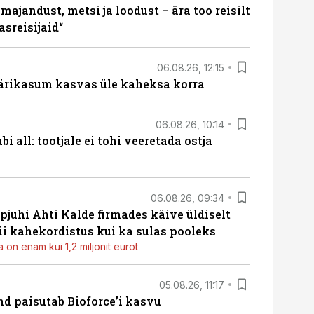
majandust, metsi ja loodust – ära too reisilt
sreisijaid“
06.08.26, 12:15
ärikasum kasvas üle kaheksa korra
06.08.26, 10:14
i all: tootjale ei tohi veeretada ostja
06.08.26, 09:34
pjuhi Ahti Kalde firmades käive üldiselt
i kahekordistus kui ka sulas pooleks
 on enam kui 1,2 miljonit eurot
05.08.26, 11:17
d paisutab Bioforce’i kasvu