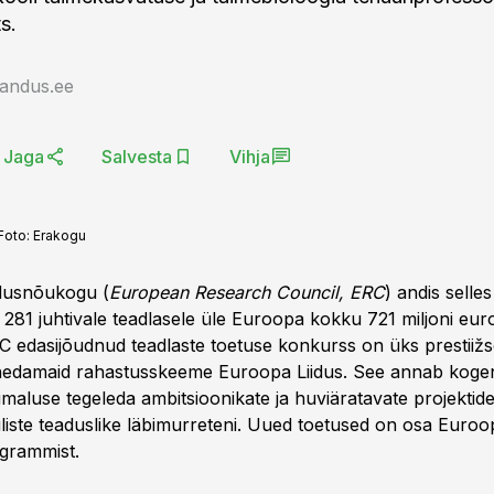
s.
jandus.ee
Jaga
Salvesta
Vihja
Foto:
Erakogu
dusnõukogu (
European Research Council,
ERC
) andis selles
 281 juhtivale teadlasele üle Euroopa kokku 721 miljoni eu
C edasijõudnud teadlaste toetuse konkurss on üks prestiižs
ihedamaid rahastusskeeme Euroopa Liidus. See annab kog
imaluse tegeleda ambitsioonikate ja huviäratavate projektid
uliste teaduslike läbimurreteni. Uued toetused on osa Euroo
grammist.