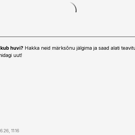
kub huvi?
Hakka neid märksõnu jälgima ja saad alati teavitu
idagi uut!
6.26, 11:16