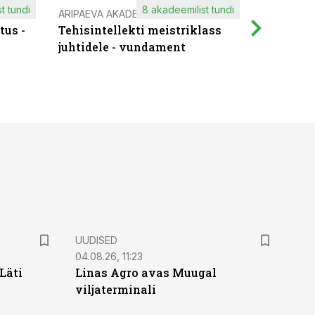
t tundi
8 akadeemilist tundi
ÄRIPÄEVA AKADEEMIA
IT KOOLIT
tus -
Tehisintellekti meistriklass
Muutuste
juhtidele - vundament
praktilis
UUDISED
04.08.26, 11:23
Läti
Linas Agro avas Muugal
viljaterminali