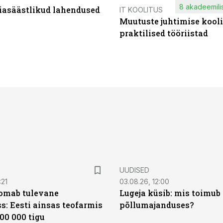
8 akadeemilis
iasäästlikud lahendused
IT KOOLITUS
Muutuste juhtimise kooli
praktilised tööriistad
UUDISED
:21
03.08.26, 12:00
oomab tulevane
Lugeja küsib: mis toimub 
s: Eesti ainsas teofarmis
põllumajanduses?
00 000 tigu