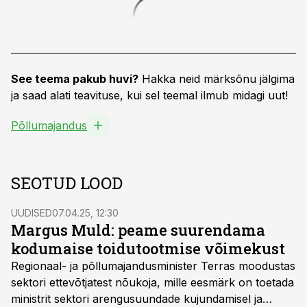
See teema pakub huvi?
Hakka neid märksõnu jälgima
ja saad alati teavituse, kui sel teemal ilmub midagi uut!
Põllumajandus
SEOTUD LOOD
UUDISED
07.04.25, 12:30
Margus Muld: peame suurendama
kodumaise toidutootmise võimekust
Regionaal- ja põllumajandusminister Terras moodustas
sektori ettevõtjatest nõukoja, mille eesmärk on toetada
ministrit sektori arengusuundade kujundamisel ja