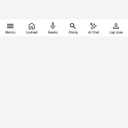
Menüü
Uudised
Raadio
Otsing
AI Chat
Logi sisse
Vana-Lõuna 39/1, 19094 Tallinn
(+372) 667 0111
pollumajandus@pollumajandus.ee
Telli
Reklaam
Firmast
Sisu kasutamisõigused
Ajakirjaniku
eetikakoodeks
Üldtingimused
Privaatsustingimused