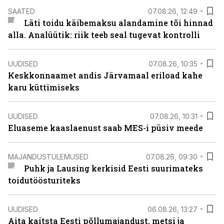
SAATED
07.08.26, 12:49
Läti toidu käibemaksu alandamine tõi hinnad
alla. Analüütik: riik teeb seal tugevat kontrolli
UUDISED
07.08.26, 10:35
Keskkonnaamet andis Järvamaal eriload kahe
karu küttimiseks
UUDISED
07.08.26, 10:31
Eluaseme kaaslaenust saab MES-i püsiv meede
MAJANDUSTULEMUSED
07.08.26, 09:30
Puhk ja Lausing kerkisid Eesti suurimateks
toidutöösturiteks
UUDISED
06.08.26, 13:27
Aita kaitsta Eesti põllumajandust, metsi ja