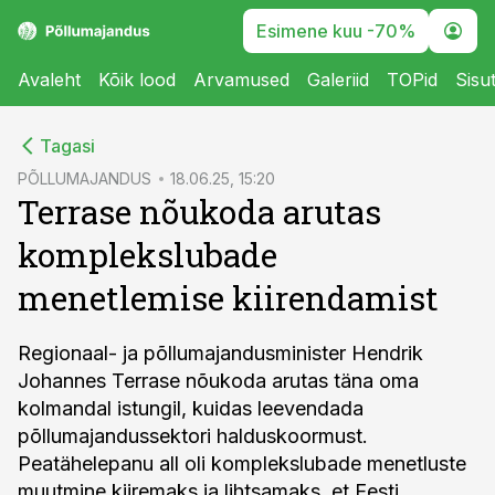
Esimene kuu -70%
Avaleht
Kõik lood
Arvamused
Galeriid
TOPid
Sisu
cebook
Tagasi
Twitter)
PÕLLUMAJANDUS
18.06.25, 15:20
Terrase nõukoda arutas
kedIn
komplekslubade
ail
menetlemise kiirendamist
k
Regionaal- ja põllumajandusminister Hendrik
Johannes Terrase nõukoda arutas täna oma
kolmandal istungil, kuidas leevendada
põllumajandussektori halduskoormust.
Peatähelepanu all oli komplekslubade menetluste
muutmine kiiremaks ja lihtsamaks, et Eesti