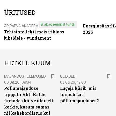
ÜRITUSED
8 akadeemilist tundi
Energiasäästli
ÄRIPÄEVA AKADEEMIA
Tehisintellekti meistriklass
2026
juhtidele - vundament
HETKEL KUUM
MAJANDUSTULEMUSED
UUDISED
06.08.26, 09:34
03.08.26, 12:00
Põllumajanduse
Lugeja küsib: mis
tippjuhi Ahti Kalde
toimub Läti
firmades käive üldiselt
põllumajanduses?
kerkis, kasum samas
nii kahekordistus kui