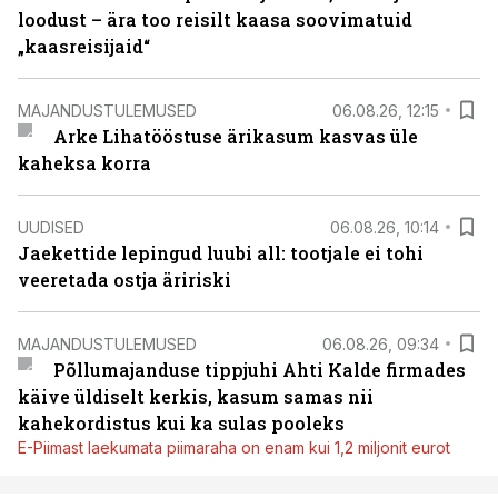
loodust – ära too reisilt kaasa soovimatuid
„kaasreisijaid“
MAJANDUSTULEMUSED
06.08.26, 12:15
Arke Lihatööstuse ärikasum kasvas üle
kaheksa korra
UUDISED
06.08.26, 10:14
Jaekettide lepingud luubi all: tootjale ei tohi
veeretada ostja äririski
MAJANDUSTULEMUSED
06.08.26, 09:34
Põllumajanduse tippjuhi Ahti Kalde firmades
käive üldiselt kerkis, kasum samas nii
kahekordistus kui ka sulas pooleks
E-Piimast laekumata piimaraha on enam kui 1,2 miljonit eurot