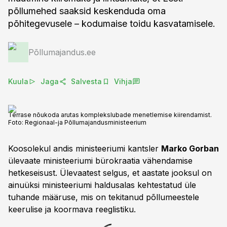
põllumehed saaksid keskenduda oma
põhitegevusele – kodumaise toidu kasvatamisele.
Põllumajandus.ee
Kuula
Jaga
Salvesta
Vihja
Terrase nõukoda arutas komplekslubade menetlemise kiirendamist.
Foto:
Regionaal-ja Põllumajandusministeerium
Koosolekul andis ministeeriumi kantsler
Marko Gorban
ülevaate ministeeriumi bürokraatia vähendamise
hetkeseisust. Ülevaatest selgus, et aastate jooksul on
ainuüksi ministeeriumi haldusalas kehtestatud üle
tuhande määruse, mis on tekitanud põllumeestele
keerulise ja koormava reeglistiku.