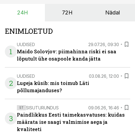
vajaliku traktori ja lisavarustuse just siis, kui töömaht
24H
72H
Nädal
on suurim ning iga töötund on oluline.
ENIMLOETUD
UUDISED
29.07.26, 09:30
1
Maido Solovjov: piimahinna riski ei saa
lõputult ühe osapoole kanda jätta
UUDISED
03.08.26, 12:00
2
Lugeja küsib: mis toimub Läti
põllumajanduses?
SISUTURUNDUS
09.06.26, 16:46
ST
Paindlikkus Eesti taimekasvatuses: kuidas
3
määrata ise saagi valmimise aega ja
kvaliteeti