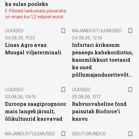
ka sulas pooleks
E-Piimast laekumata piimaraha
on enam kui 1,2 miljonit eurot
UUDISED
MAJANDUSTULEMUSED
04.08.26, 11:23
04.08.26, 12:14
Linas Agro avas
Infortari ärikasum
Muugal viljaterminali
peaaegu kahekordistus,
kasumlikkust toetasid
ka uued
põllumajandusettevõtted
UUDISED
UUDISED
03.08.26, 09:15
05.08.26, 11:17
Euroopa saagiprognoos:
Rahvusvaheline fond
mais langeb järsult,
paisutab Bioforce’i
õlikultuurid kasvavad
kasvu
ST
MAJANDUSTULEMUSED
SISUTURUNDUS