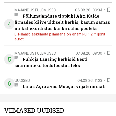
MAJANDUSTULEMUSED
06.08.26, 09:34
Põllumajanduse tippjuhi Ahti Kalde
firmades käive üldiselt kerkis, kasum samas
4
nii kahekordistus kui ka sulas pooleks
E-Piimast laekumata piimaraha on enam kui 1,2 miljonit
eurot
MAJANDUSTULEMUSED
07.08.26, 09:30
5
Puhk ja Lausing kerkisid Eesti
suurimateks toidutöösturiteks
UUDISED
04.08.26, 11:23
6
Linas Agro avas Muugal viljaterminali
VIIMASED UUDISED