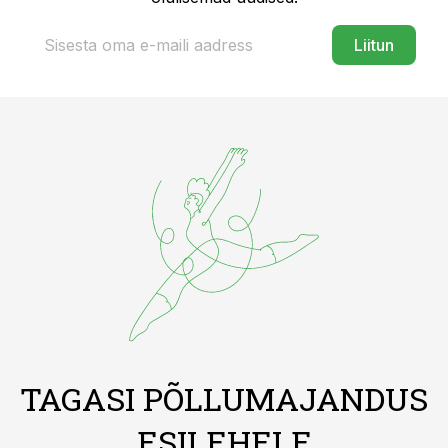
Liitun
TAGASI PÕLLUMAJANDUS
ESILEHELE