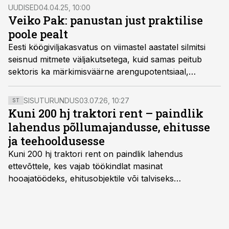
juhatuse liige Priit Dreimann.
UUDISED
04.04.25, 10:00
Veiko Pak: panustan just praktilise
poole pealt
​Eesti köögiviljakasvatus on viimastel aastatel silmitsi
seisnud mitmete väljakutsetega, kuid samas peitub
sektoris ka märkimisväärne arengupotentsiaal,
rõhutas Kadarbiku Köögivili OÜ tegevjuht Veiko Pak,
olles üks ettevõtjatest, kes hakkab nõu andma
SISUTURUNDUS
03.07.26, 10:27
ST
vastsele regionaal- ja põllumajandusminister Hendrik
Kuni 200 hj traktori rent – paindlik
Johannes Terrasele.
lahendus põllumajandusse, ehitusse
ja teehooldusesse
Kuni 200 hj traktori rent
on paindlik lahendus
ettevõttele, kes vajab töökindlat masinat
hooajatöödeks, ehitusobjektile või talviseks
lumetõrjeks. Renditraktor kuni 200 hj aitab katta
hooajalisi töötippe, ootamatuid lisatöid või asendada
ajutiselt rivist välja langenud tehnikat, ja seda ilma suuri
investeeringuid tegemata. Baltic Agro masinarent tagab