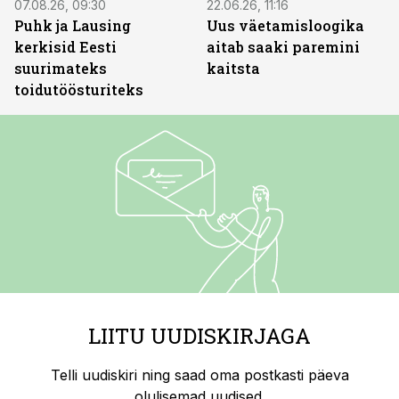
07.08.26, 09:30
22.06.26, 11:16
Puhk ja Lausing
Uus väetamisloogika
kerkisid Eesti
aitab saaki paremini
suurimateks
kaitsta
toidutöösturiteks
LIITU UUDISKIRJAGA
Telli uudiskiri ning saad oma postkasti päeva
olulisemad uudised.