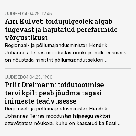
väljakutsete lahendamisel. Nõukoja liikmena panustab
oma teadmiste ja kogemustega ka Agrone OÜ juhatuse
UUDISED
14.04.25, 12:45
liige Margus Muld, kelle sõnul vajab Eesti
Airi Külvet: toidujulgeolek algab
põllumajandus nii poliitilist prioriteetsust Euroopa
tugevast ja hajutatud perefarmide
tasandil kui ka stabiilset ja prognoositavat keskkonda
võrgustikust
kodumaal.
Regionaal- ja põllumajandusminister Hendrik
Johannes Terras moodustas nõukoja, mille eesmärk
on nõustada ministrit põllumajandussektori
arendamisel ja valdkonna ees seisvate väljakutsete
lahendamisel. Üheks nõukoja liikmeks on
UUDISED
04.04.25, 11:00
lihaveisekasvataja, aasta põllumehe tiitliga pärjatud Airi
Priit Dreimann: toidutootmise
Külvet, kes jagas oma seisukohti, ootusi ja eesmärke.
tervikpilt peab jõudma tagasi
inimeste teadvusesse
Regionaal- ja põllumajandusminister Hendrik
Johannes Terras moodustas hiljaaegu sektori
ettevõtjatest nõukoja, kuhu on kaasatud ka Eesti
suurima toidutootmisega seotud ettevõtte Maag Food