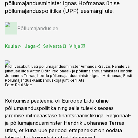
põllumajandusminister Ignas Hofmanas ühise
põllumajanduspoliitika (ÜPP) eesmärgi üle.
Põllumajandus.ee
Kuula
Jaga
Salvesta
Vihja
Pildil vasakult: Läti põllumajandusminister Armands Krauze, Rahuleiva
juhatuse liige Anton Blöth, regionaal- ja põllumajandusminister Hendrik
Johannes Terras, Leedu põllumajandusminister Ignas Hofmanas, Eesti
Põllumajandus-Kaubanduskoja juht Kerli Ats
Foto:
Raul Mee
Kohtumise peateema oli Euroopa Liidu ühine
põllumajanduspoliitika ning selle tulevik seoses
järgmise mitmeaastase finantsraamistikuga. Regionaal-
ja põllumajandusminister Hendrik Johannes Terras
ütles, et kuna uue perioodi ettepanekut on oodata
lähiajal, tuli kujundada ühist lähenemist.