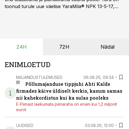
toonud turule uue väetise YaraMila® NPK 13-5-17,
mille eesmärk on mitte ainult parandada saagikust,
vaid ka muuta põllumeeste mõtteviisi väetamise
ajastuse ja koguste osas.
24H
72H
Nädal
ENIMLOETUD
MAJANDUSTULEMUSED
06.08.26, 09:34
Põllumajanduse tippjuhi Ahti Kalde
firmades käive üldiselt kerkis, kasum samas
1
nii kahekordistus kui ka sulas pooleks
E-Piimast laekumata piimaraha on enam kui 1,2 miljonit
eurot
UUDISED
03.08.26, 12:00