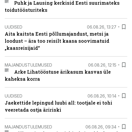
Puhk ja Lausing kerkisid Eesti suurimateks
toidutöösturiteks
UUDISED
06.08.26, 13:27
Aita kaitsta Eesti põllumajandust, metsi ja
loodust – ära too reisilt kaasa soovimatuid
„kaasreisijaid“
MAJANDUSTULEMUSED
06.08.26, 12:15
Arke Lihatööstuse ärikasum kasvas üle
kaheksa korra
UUDISED
06.08.26, 10:14
Jaekettide lepingud luubi all: tootjale ei tohi
veeretada ostja äririski
MAJANDUSTULEMUSED
06.08.26, 09:34