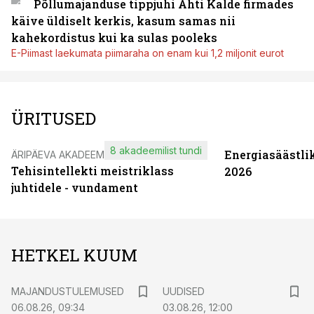
Põllumajanduse tippjuhi Ahti Kalde firmades
käive üldiselt kerkis, kasum samas nii
kahekordistus kui ka sulas pooleks
E-Piimast laekumata piimaraha on enam kui 1,2 miljonit eurot
ÜRITUSED
8 akadeemilist tundi
Energiasäästli
ÄRIPÄEVA AKADEEMIA
Tehisintellekti meistriklass
2026
juhtidele - vundament
HETKEL KUUM
MAJANDUSTULEMUSED
UUDISED
06.08.26, 09:34
03.08.26, 12:00