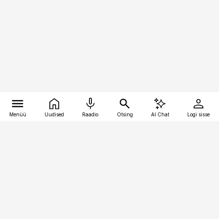
Menüü
Uudised
Raadio
Otsing
AI Chat
Logi sisse
Vana-Lõuna 39/1, 19094 Tallinn
(+372) 667 0111
pollumajandus@pollumajandus.ee
Telli
Reklaam