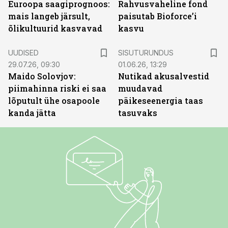
Euroopa saagiprognoos:
Rahvusvaheline fond
mais langeb järsult,
paisutab Bioforce’i
õlikultuurid kasvavad
kasvu
ST
UUDISED
SISUTURUNDUS
29.07.26, 09:30
01.06.26, 13:29
Maido Solovjov:
Nutikad akusalvestid
piimahinna riski ei saa
muudavad
lõputult ühe osapoole
päikeseenergia taas
kanda jätta
tasuvaks