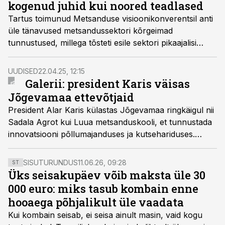
kogenud juhid kui noored teadlased
Tartus toimunud Metsanduse visioonikonverentsil anti
üle tänavused metsandussektori kõrgeimad
tunnustused, millega tõsteti esile sektori pikaajalisi
eestvedajaid, uue põlvkonna teadlasi ning ka
ühiskondlikke initsiatiive.
UUDISED
22.04.25, 12:15
Galerii: president Karis väisas
Jõgevamaa ettevõtjaid
President Alar Karis külastas Jõgevamaa ringkäigul nii
Sadala Agrot kui Luua metsanduskooli, et tunnustada
innovatsiooni põllumajanduses ja kutsehariduses.
Sadala Agros tutvus riigipea digipõllumajanduse
lahendustega, Luua Metsanduskoolis aga virtuaalse
SISUTURUNDUS
11.06.26, 09:28
ST
metsatöömasinate õpikeskkonnaga ning arutles
Üks seisakupäev võib maksta üle 30
kooliperega kutseõppe tuleviku üle.
000 euro: miks tasub kombain enne
hooaega põhjalikult üle vaadata
Kui kombain seisab, ei seisa ainult masin, vaid kogu