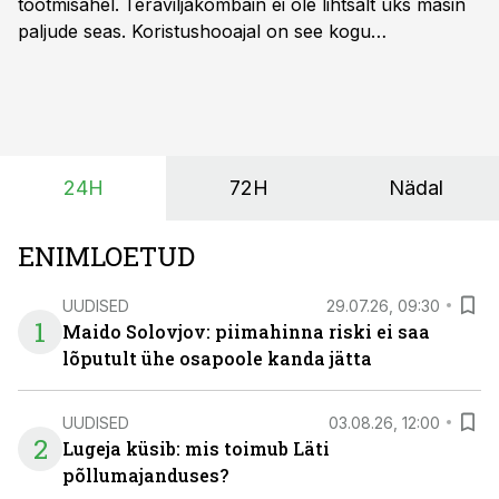
tootmisahel.
Teraviljakombain ei ole lihtsalt üks masin
paljude seas. Koristushooajal on see kogu
tootmisprotsessi kõige kriitilisem lüli. Kui külv,
taimekaitse ja väetamine jaotuvad kuude peale, siis
saagi kättesaamine ja realiseerimine toimub sageli väga
lühikese ajavahemiku jooksul – kõigest 2-4 nädalaga.
24H
72H
Nädal
ENIMLOETUD
UUDISED
29.07.26, 09:30
1
Maido Solovjov: piimahinna riski ei saa
lõputult ühe osapoole kanda jätta
UUDISED
03.08.26, 12:00
2
Lugeja küsib: mis toimub Läti
põllumajanduses?