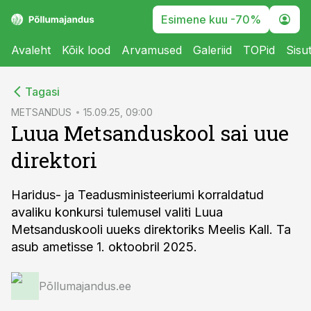
Esimene kuu -70%
Avaleht
Kõik lood
Arvamused
Galeriid
TOPid
Sisu
cebook
Tagasi
Twitter)
METSANDUS
15.09.25, 09:00
Luua Metsanduskool sai uue
kedIn
direktori
ail
k
Haridus- ja Teadusministeeriumi korraldatud
avaliku konkursi tulemusel valiti Luua
Metsanduskooli uueks direktoriks Meelis Kall. Ta
asub ametisse 1. oktoobril 2025.
Põllumajandus.ee