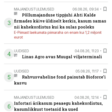
MAJANDUSTULEMUSED
06.08.26, 09:34
Põllumajanduse tippjuhi Ahti Kalde
firmades käive üldiselt kerkis, kasum samas
3
nii kahekordistus kui ka sulas pooleks
E-Piimast laekumata piimaraha on enam kui 1,2 miljonit
eurot
UUDISED
04.08.26, 11:23
4
Linas Agro avas Muugal viljaterminali
UUDISED
05.08.26, 11:17
5
Rahvusvaheline fond paisutab Bioforce’i
kasvu
MAJANDUSTULEMUSED
04.08.26, 12:14
Infortari ärikasum peaaegu kahekordistus,
6
kasumlikkust toetasid ka uued