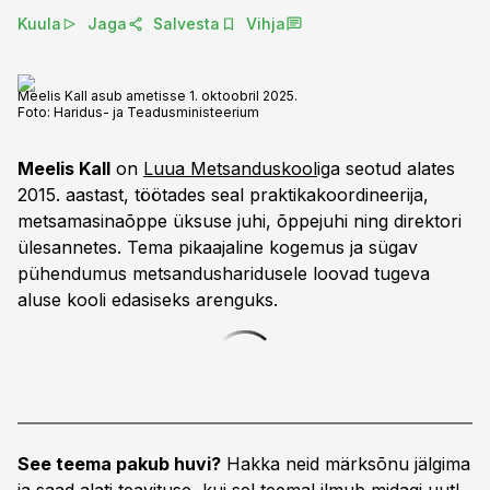
Kuula
Jaga
Salvesta
Vihja
Meelis Kall asub ametisse 1. oktoobril 2025.
Foto:
Haridus- ja Teadusministeerium
Meelis Kall
on
Luua Metsanduskool
iga seotud alates
2015. aastast, töötades seal praktikakoordineerija,
metsamasinaõppe üksuse juhi, õppejuhi ning direktori
ülesannetes. Tema pikaajaline kogemus ja sügav
pühendumus metsandusharidusele loovad tugeva
aluse kooli edasiseks arenguks.
See teema pakub huvi?
Hakka neid märksõnu jälgima