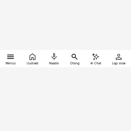
Menüü
Uudised
Raadio
Otsing
AI Chat
Logi sisse
Vana-Lõuna 39/1, 19094 Tallinn
(+372) 667 0111
pollumajandus@pollumajandus.ee
Telli
Reklaam
Firmast