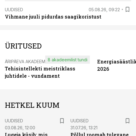
UUDISED
05.08.26, 09:22
Vihmane juuli pidurdas saagikoristust
ÜRITUSED
8 akadeemilist tundi
Energiasäästli
ÄRIPÄEVA AKADEEMIA
Tehisintellekti meistriklass
2026
juhtidele - vundament
HETKEL KUUM
UUDISED
UUDISED
03.08.26, 12:00
31.07.26, 13:21
Lugeja küsib: mis
Põllul roomab tulevane