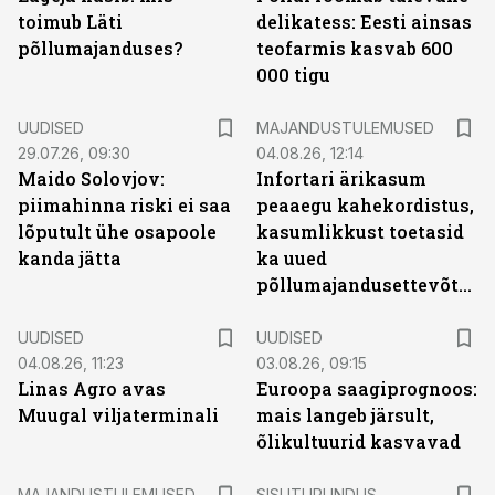
toimub Läti
delikatess: Eesti ainsas
põllumajanduses?
teofarmis kasvab 600
000 tigu
UUDISED
MAJANDUSTULEMUSED
29.07.26, 09:30
04.08.26, 12:14
Maido Solovjov:
Infortari ärikasum
piimahinna riski ei saa
peaaegu kahekordistus,
lõputult ühe osapoole
kasumlikkust toetasid
kanda jätta
ka uued
põllumajandusettevõtted
UUDISED
UUDISED
04.08.26, 11:23
03.08.26, 09:15
Linas Agro avas
Euroopa saagiprognoos:
Muugal viljaterminali
mais langeb järsult,
õlikultuurid kasvavad
ST
MAJANDUSTULEMUSED
SISUTURUNDUS