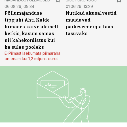
06.08.26, 09:34
01.06.26, 13:29
Põllumajanduse
Nutikad akusalvestid
tippjuhi Ahti Kalde
muudavad
firmades käive üldiselt
päikeseenergia taas
kerkis, kasum samas
tasuvaks
nii kahekordistus kui
ka sulas pooleks
E-Piimast laekumata piimaraha
on enam kui 1,2 miljonit eurot