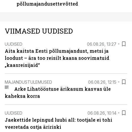
põllumajandusettevõtted
VIIMASED UUDISED
UUDISED
06.08.26, 13:27
Aita kaitsta Eesti põllumajandust, metsi ja
loodust – ära too reisilt kaasa soovimatuid
„kaasreisijaid“
MAJANDUSTULEMUSED
06.08.26, 12:15
Arke Lihatööstuse ärikasum kasvas üle
kaheksa korra
UUDISED
06.08.26, 10:14
Jaekettide lepingud luubi all: tootjale ei tohi
veeretada ostja äririski