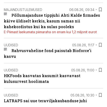
MAJANDUSTULEMUSED
06.08.26, 09:34
Põllumajanduse tippjuhi Ahti Kalde firmades
käive üldiselt kerkis, kasum samas nii
kahekordistus kui ka sulas pooleks
E-Piimast laekumata piimaraha on enam kui 1,2 miljonit eurot
UUDISED
05.08.26, 11:17
Rahvusvaheline fond paisutab Bioforce’i
kasvu
UUDISED
05.08.26, 11:00
HKFoods kasvatas kasumit kasvavast
kulusurvest hoolimata
UUDISED
05.08.26, 10:30
LATRAPS sai uue teraviljakaubanduse juhi