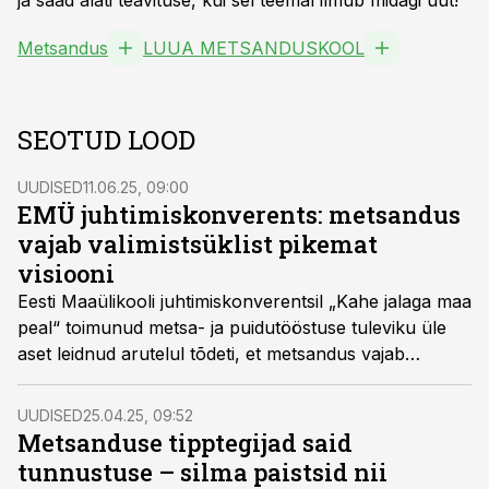
ja saad alati teavituse, kui sel teemal ilmub midagi uut!
Metsandus
LUUA METSANDUSKOOL
SEOTUD LOOD
UUDISED
11.06.25, 09:00
EMÜ juhtimiskonverents: metsandus
vajab valimistsüklist pikemat
visiooni
Eesti Maaülikooli juhtimiskonverentsil „Kahe jalaga maa
peal“ toimunud metsa- ja puidutööstuse tuleviku üle
aset leidnud arutelul tõdeti, et metsandus vajab
otsuseid, mis ei lähtu vaid järgmise kvartali
kasumlikkust.
UUDISED
25.04.25, 09:52
Metsanduse tipptegijad said
tunnustuse – silma paistsid nii